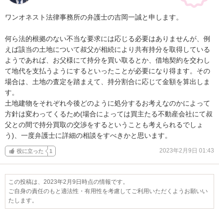
ワンオネスト法律事務所の弁護士の吉岡一誠と申します。

何ら法的根拠のない不当な要求には応じる必要はありませんが、例
えば該当の土地について叔父が相続により共有持分を取得している
ようであれば、お父様にて持分を買い取るとか、借地契約を交わし
て地代を支払うようにするといったことが必要になり得ます。その
場合は、土地の査定を踏まえて、持分割合に応じて金額を算出しま
す。

土地建物をそれぞれ今後どのように処分するお考えなのかによって
方針は変わってくるため(場合によっては買主たる不動産会社にて叔
父との間で持分買取の交渉をするということも考えられるでしょ
う)、一度弁護士に詳細の相談をすべきかと思います。
2023年2月9日 01:43
役に立った
1
この投稿は、2023年2月9日時点の情報です。
ご自身の責任のもと適法性・有用性を考慮してご利用いただくようお願いい
たします。