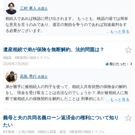
言えると思います。
三村 勇人
弁護士
相続人であれば検認に呼び出されます。 もっとも、検認の場では簡単
な意見を言うのみであり、遺言の無効を争うのであれば別途裁判をす
る必要がございます。
遺産相続で弟が保険を無断解約、法的問題は？
#協議
#家族間の相続トラブル
2026年7月26日
役にたった
3
高島 秀行
弁護士
弟が勝手に被相続人の判子を使って、相続人共有状態の保険金の解約
をし、現金を受け取ることは合法なのでしょうか？ 弟が被相続人に無
断で被相続人の保険契約を解約したことは 刑事的にも犯罪となる可能
性があり、民事的には無効だと思います。 保険会社で解約の際に提出
された書類のコピーを取得して、弁護士に面談で詳しい事情を話して
相談 されたら良いと思います。
義母と夫の共同名義ローン返済金の権利について知り
たい
#不動産・土地の相続
#相続人調査・確定
#家族間の相続トラブル