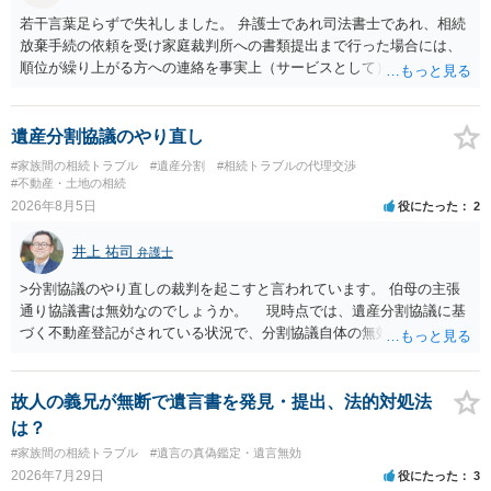
若干言葉足らずで失礼しました。 弁護士であれ司法書士であれ、相続
放棄手続の依頼を受け家庭裁判所への書類提出まで行った場合には、
順位が繰り上がる方への連絡を事実上（サービスとして）行うことは
あります。その「連絡」だけを弁護士が業務としてお受けすることは
できない、という意味でした。
遺産分割協議のやり直し
#家族間の相続トラブル
#遺産分割
#相続トラブルの代理交渉
#不動産・土地の相続
2026年8月5日
役にたった
2
井上 祐司
弁護士
>分割協議のやり直しの裁判を起こすと言われています。 伯母の主張
通り協議書は無効なのでしょうか。 現時点では、遺産分割協議に基
づく不動産登記がされている状況で、分割協議自体の無効を裁判所が
認めたわけではないので、分割協議の効力に影響はありません。 先
方の訴訟の主張及び立証次第ですが、 ・御祖母様の認知能力に関する
医師の意見書、筆跡鑑定 が提出されればその効力が否定される可能性
故人の義兄が無断で遺言書を発見・提出、法的対処法
はありますが、 ・伯母様自身が分割協議に加わっていること ・御祖母
は？
様の意に反する遺産分割協議を行う実益が誰にあったかの立証が困難
#家族間の相続トラブル
#遺言の真偽鑑定・遺言無効
であること からすると、実際に遺産分割協議の効力が否定される可能
2026年7月29日
役にたった
3
性はそれほど高くない（立証のハードルは非常に高い）ということが