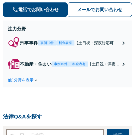
産トラブル・企業法務・男女トラブ
ル・ナイトワークトラブルに注力】
電話でお問い合わせ
メールでお問い合わせ
注力分野
刑事事件
【土日祝・深夜対応可】
事例10件
料金表有
【原則即日介入】迅速な
対応により示談成立・不
起訴を目指します。逮捕
不動産・住まい
【土日祝・深夜相
事例10件
料金表有
勾留されている場合、首
談可】賃貸借にお
都圏近郊は原則即日接見
ける貸主・借主、
可能です。職務質問時に
他1分野を表示
売買における売
お電話いただければ現場
主・買主、その他
臨場も可能です。【初回
仲介・管理等いず
相談無料】
れの立場でも対応
可能【初回相談無
料】
法律Q&Aを探す