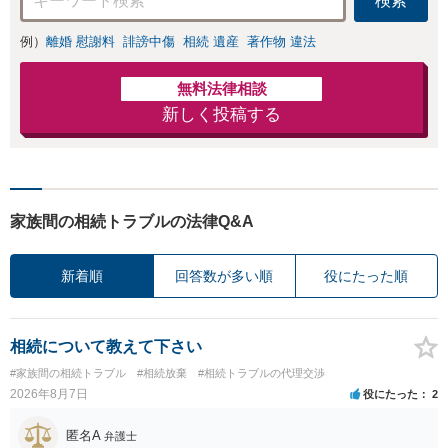
検索
例）
離婚 慰謝料
誹謗中傷
相続 遺産
著作物 違法
無料法律相談
新しく投稿する
家族間の相続トラブルの法律Q&A
新着順
回答数が多い順
役にたった順
相続について教えて下さい
#家族間の相続トラブル
#相続放棄
#相続トラブルの代理交渉
2026年8月7日
役にたった
2
匿名A
弁護士