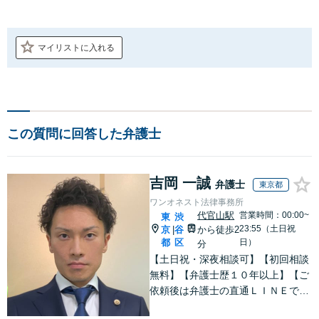
マイリストに入れる
この質問に回答した弁護士
吉岡 一誠
弁護士
東京都
ワンオネスト法律事務所
代官山駅
営業時間：00:00~
東
渋
23:55（土日祝
京
谷
から徒歩2
|
都
区
日）
分
【土日祝・深夜相談可】【初回相談
無料】【弁護士歴１０年以上】【ご
依頼後は弁護士の直通ＬＩＮＥでい
つでも連絡可能】【刑事事件・不動