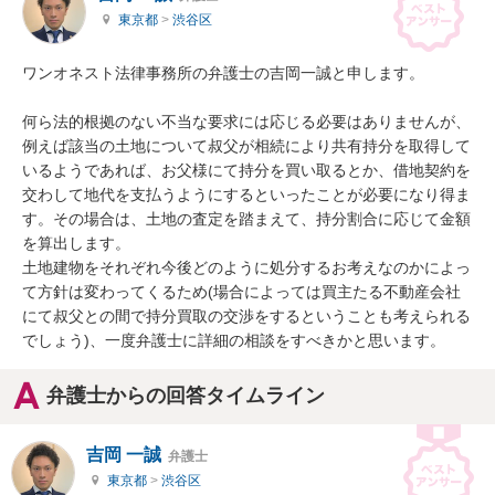
東京都
>
渋谷区
ワンオネスト法律事務所の弁護士の吉岡一誠と申します。

何ら法的根拠のない不当な要求には応じる必要はありませんが、
例えば該当の土地について叔父が相続により共有持分を取得して
いるようであれば、お父様にて持分を買い取るとか、借地契約を
交わして地代を支払うようにするといったことが必要になり得ま
す。その場合は、土地の査定を踏まえて、持分割合に応じて金額
を算出します。

土地建物をそれぞれ今後どのように処分するお考えなのかによっ
て方針は変わってくるため(場合によっては買主たる不動産会社
にて叔父との間で持分買取の交渉をするということも考えられる
でしょう)、一度弁護士に詳細の相談をすべきかと思います。
弁護士からの回答タイムライン
吉岡 一誠
弁護士
東京都
>
渋谷区