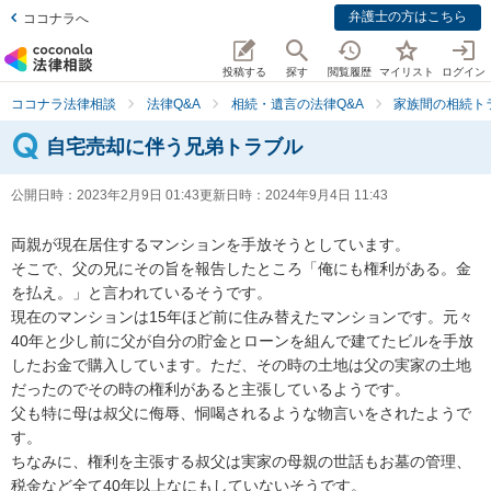
弁護士の方はこちら
ココナラへ
投稿する
探す
閲覧履歴
マイリスト
ログイン
ココナラ法律相談
法律Q&A
相続・遺言の法律Q&A
家族間の相続ト
自宅売却に伴う兄弟トラブル
公開日時：
2023年2月9日 01:43
更新日時：
2024年9月4日 11:43
両親が現在居住するマンションを手放そうとしています。

そこで、父の兄にその旨を報告したところ「俺にも権利がある。金
を払え。」と言われているそうです。

現在のマンションは15年ほど前に住み替えたマンションです。元々
40年と少し前に父が自分の貯金とローンを組んで建てたビルを手放
したお金で購入しています。ただ、その時の土地は父の実家の土地
だったのでその時の権利があると主張しているようです。

父も特に母は叔父に侮辱、恫喝されるような物言いをされたようで
す。

ちなみに、権利を主張する叔父は実家の母親の世話もお墓の管理、
税金など全て40年以上なにもしていないそうです。
