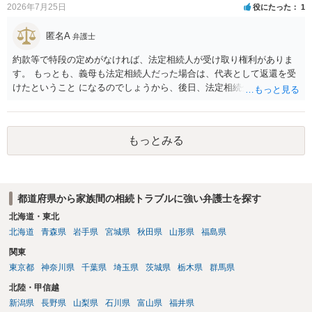
2026年7月25日
役にたった
1
匿名A
弁護士
約款等で特段の定めがなければ、法定相続人が受け取り権利がありま
す。 もっとも、義母も法定相続人だった場合は、代表として返還を受
けたということ になるのでしょうから、後日、法定相続分に基づいて
精算を求めることは可能と思います。
もっとみる
都道府県から家族間の相続トラブルに強い弁護士を探す
北海道・東北
北海道
青森県
岩手県
宮城県
秋田県
山形県
福島県
関東
東京都
神奈川県
千葉県
埼玉県
茨城県
栃木県
群馬県
北陸・甲信越
新潟県
長野県
山梨県
石川県
富山県
福井県