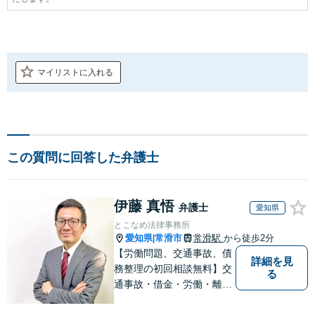
マイリストに入れる
この質問に回答した弁護士
伊藤 真悟
弁護士
愛知県
とこなめ法律事務所
愛知県
常滑市
常滑駅
から徒歩2分
|
【労働問題、交通事故、債
詳細を見
務整理の初回相談無料】交
る
通事故・借金・労働・離
婚・相続問題が得意です。
愛知県常滑市、東海市、知