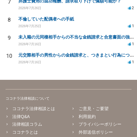
7
弁護士費用の成功報酬、請求取り下げで減額可能か？
2
2026年7月26日
8
不倫していた配偶者への手紙
1
2026年7月25日
9
未入籍の元同棲相手からの不当な金銭請求と合意書面の強要について
1
2026年7月16日
10
元交際相手の男性からの金銭請求と、つきまとい行為について
1
2026年7月16日
ココナラ法律相談について
ココナラ法律相談とは
ご意見・ご要望
法律Q&A
利用規約
法律相談コラム
プライバシーポリシー
ココナラとは
外部送信ポリシー