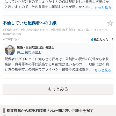
はしていただけるのでしょうか？との点は契約をした弁護士次第にか
と思いますので、その弁護士に確認した方が良いかと思います。ご参
考にしてください。
不倫していた配偶者への手紙
#不倫慰謝料
#慰謝料請求された側
#異性関係(不貞等)
#DV・暴力
#モラハラ
#離婚の慰謝料
2026年7月25日
役にたった
1
離婚・男女問題に強い弁護士
井上 祐司
弁護士
配偶者にダイレクトに知らせる行為は、公然性の要件の関係から名誉
棄損・侮辱罪等の罪に該当する可能性は低いものの、一般的には不貞
行為の相手方との関係でプライバシー侵害等の違法性を含む行為で
す。 そのため、そのことを知った相手方の夫婦関係への影響が大きい
ため、弁護士としては推奨しないことが一般的かと思います。
もっとみる
都道府県から慰謝料請求された側に強い弁護士を探す