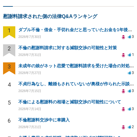
慰謝料請求された側の法律Q&Aランキング
1
ダブル不倫・借金・手切れ金だと思っていたお金を1年後いまさら脅迫罪として通知書が来てまとめて請求
3
2026年7月30日
2
不倫の慰謝料請求に対する減額交渉の可能性と対策
1
2026年7月31日
3
未成年の娘がネット恋愛で慰謝料請求を受けた場合の対処法は？
3
2026年7月27日
4
不貞行為なし、離婚もされていないが奥様が作られた示談書にサインをしてしまいました。効力はありますか？
3
2026年7月15日
5
不倫による慰謝料の相場と減額交渉の可能性について
3
2026年7月14日
6
不倫慰謝料交渉中に車購入
2
2026年7月21日