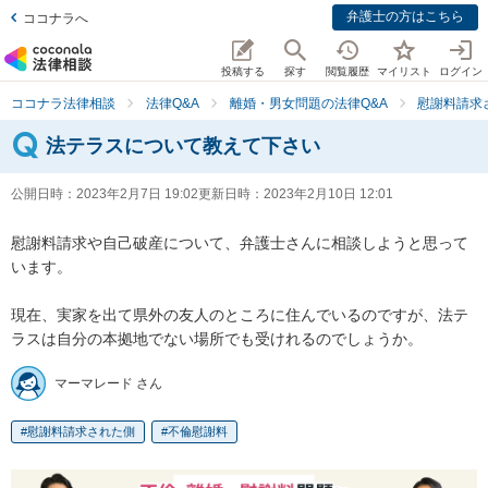
弁護士の方はこちら
ココナラへ
投稿する
探す
閲覧履歴
マイリスト
ログイン
ココナラ法律相談
法律Q&A
離婚・男女問題の法律Q&A
慰謝料請求
法テラスについて教えて下さい
公開日時：
2023年2月7日 19:02
更新日時：
2023年2月10日 12:01
慰謝料請求や自己破産について、弁護士さんに相談しようと思って
います。

現在、実家を出て県外の友人のところに住んでいるのですが、法テ
ラスは自分の本拠地でない場所でも受けれるのでしょうか。
マーマレード さん
慰謝料請求された側
不倫慰謝料