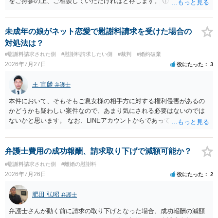
をご持参の上、ご相談していただければと存じます。 ① このLINEの
できるかはよくお考え下さい。 ３ 質問③ 違約金を５０万円とす
流れを見る限り、100万円は貸付金ではなく、手切れ金・和解金と評価
る旨の交渉をすることが妥当かどうかという基準はありません。
される可能性はあるのか ⇒LINEを含む１００万円の貸付に至るまでの
公序良俗に反するような金額では、その条項自体が無効になり得ます
やり取り等の経緯、誓約書の内容等を踏まえて、関係を清算するため
未成年の娘がネット恋愛で慰謝料請求を受けた場合の
が、 ２００万円でも、５０万円でも、公序良俗に反するほど高額
の 金銭であったと評価される可能性はあると考えます。 ② 「今後一
対処法は？
とはいえないと考えますので、 結局は、妥当かどうかというより
切関与しないなら100万円振り込む」というLINEや誓約書は、裁判上
#慰謝料請求された側
#慰謝料請求したい側
#裁判
#婚約破棄
も、ご自身が納得できるかどうかという基準でお考えいただくといい
どの程度証拠価値があるのか ⇒前後のやり取りや誓約書の具体的内容
2026年7月27日
役にたった
3
と思います。 そのうえで、合意できるかは、相手も納得できるか
を見ない限り、具体的な判断はできませんが、一定の証拠価値はある
否かにかかってはきますが。 ４ 質問④ ご記載の内容からは判断
と考えます。 ③ 借用書があっても、後から100万円を貸付扱いに変更
王 宣麟
できないのですが、 清算条項を記載しないで合意することはリス
弁護士
することは認められるのか。 ⇒おそらく１００万円は不当利得（受け
クがありますので、むしろ、原則としては、清算条項を記載するべき
取る正当な権利がないのに利益を取得した）として返還請求されてい
本件において、そもそもご息女様の相手方に対する権利侵害があるの
であるとお考えいただくといいです。 ご質問に対する回答は以上で
るものかと推察しますので、 貸金返還ではないかと存じます。 ④ 私
かどうかも疑わしい案件なので、あまり気にされる必要はないのでは
すが、可能であれば、ご依頼になるかは別として、お近くの弁護士に
は現在、収入も不安定で貯金もなくリボ払い借金が既に約100万あり。
ないかと思います。 なお、LINEアカウントからであっても、そこに紐
直接相談されて、 今後の対応についてアドバイス等を求めることを
今年に再婚したが主人はお金に厳しい為、一括で220万円を支払う事は
づけられた電話番号の開示→携帯電話会社から氏名・住所が開示され
お勧めいたします。 ご参考にしていただければ幸いです。
困難 仮に裁判で敗訴した場合でも、分割払いになる可能性はあります
るパターンはありえるものの、本件のような精神的損害が発生したと
か。 ⇒判決となり敗訴してしまった場合は、強制執行により不動産等
明確にいえないような案件において開示がなされる可能性も低いので
弁護士費用の成功報酬、請求取り下げで減額可能か？
の財産を差し押さえられ、そこから債権回収が図られることになりま
はないかと推察します。
#慰謝料請求された側
#離婚の慰謝料
すが、 和解であれば柔軟な解決が可能ですので、その場合は分割払
2026年7月26日
役にたった
2
いにより支払うことも十分可能です。 ⑤ このような事情であれば、私
は120万円のみ和解交渉を続けるべきでしょうか。 ⇒ご相談者様の認
肥田 弘昭
識を前提にすれば、１００万円も含めて返済する必要はないと考えら
弁護士
れるため、 120万円のみについて交渉を続けることがベターかと存じ
弁護士さんが動く前に請求の取り下げとなった場合、成功報酬の減額
ます。