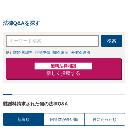
多市、半田市、大府市、武
豊町、阿久比町、東浦町、
美浜町、南知多町などでお
法律Q&Aを探す
困りの方がいましたらすぐ
にご相談ください。
検索
例）
離婚 慰謝料
誹謗中傷
相続 遺産
著作物 違法
無料法律相談
新しく投稿する
慰謝料請求された側の法律Q&A
新着順
回答数が多い順
役にたった順