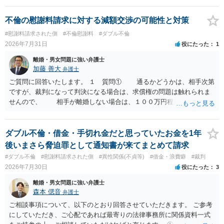
不倫の慰謝料請求に対する減額交渉の可能性と対策
#慰謝料請求された側
#不倫慰謝料
#ダブル不倫
2026年7月31日
役にたった
1
離婚・男女問題に強い弁護士
加藤 善大
弁護士
ご質問に回答いたします。 １ 質問① 通るかどうかは、相手次第
ですが、裁判になって判決になる場合は、求償権の問題は触れられま
せんので、 相手が離婚しない場合は、１００万円程度となる可能
性があると思われます。 交渉については、相手としても、裁判を
するデメリットはありますから（経済的、時間的、精神的負担等）、
反対にご自身が、裁判も辞さずという姿勢を示すことで、プラス
ダブル不倫・借金・手切れ金だと思っていたお金を1年
に働く可能性は有り得ます。 交渉で解決する多くの場合は、相手
後いまさら脅迫罪として通知書が来てまとめて請求
が弁護士に依頼しているケースで、５０万円以下で合意できる場合は
#ダブル不倫
#慰謝料請求された側
#異性関係(不貞等)
#借金・浪費癖
#裁判
稀であると思います。 通常は、６０万円から８０万円程度になる
2026年7月30日
役にたった
3
ことが多いというのが私の印象です。 ２ 質問② ご記載の内容が
減額を進めるうえでの交渉材料かと思います。 なお、ご自身が離
離婚・男女問題に強い弁護士
婚しないことは、交渉材料にはならないかと思いますので、ご注意く
森本 偲音
弁護士
ださい。 また、相手夫婦の婚姻関係が既に破綻していたことや、
ご相談事項について、以下のとおり回答させていただきます。 ご参考
相手女性が結婚しているとは知らなかったと主張することもあります
にしていただき、ご心配であれば最寄りの法律事務所に関係資料一式
が、 ケースバイケースですので、ご自身の場合にそれらの主張が