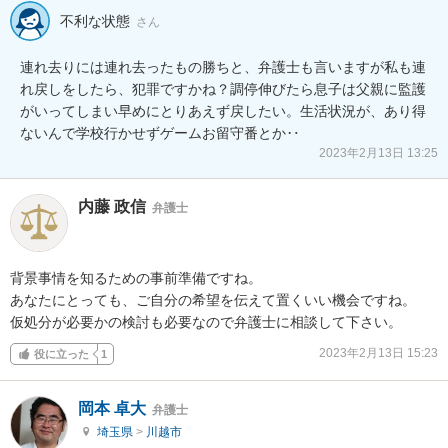
不利な状態
さん
連れ去りには連れ去ったもの勝ちと、弁護士も言いますが私も連
れ戻しをしたら、犯罪ですかね？調停伸びたら息子は父親に監護
がいってしまい早めにとりあえず戻したい。生活状況が、あり得
ないんで学校行かせずゲームお留守番とか‥
2023年2月13日 13:25
内藤 政信
弁護士
背景事情を知るための事前準備ですね。

あなたにとっても、ご自分の希望を伝えて置くいい機会ですね。

仮処分が必要かの検討も必要なので弁護士に相談して下さい。
2023年2月13日 15:23
役に立った
1
岡本 卓大
弁護士
埼玉県
>
川越市