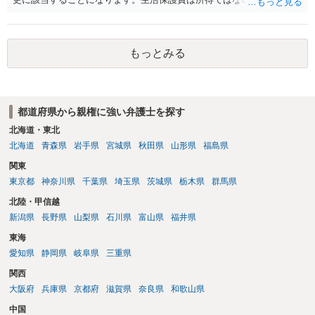
護費から養育費を支払え」という結論にはなりません。ただ、実際に
支払った場合に返還請求権が認められたり役所から何らかのペナルテ
ィが課されたりするわけではなく、「残りのお金で自己責任で生活せ
もっとみる
よ」ということになるので、生活保護を受給することになった時はす
みやかに合意のための話し合いあるいは調停申立てをすべきでしょ
う。
都道府県から親権に強い弁護士を探す
北海道・東北
北海道
青森県
岩手県
宮城県
秋田県
山形県
福島県
関東
東京都
神奈川県
千葉県
埼玉県
茨城県
栃木県
群馬県
北陸・甲信越
新潟県
長野県
山梨県
石川県
富山県
福井県
東海
愛知県
静岡県
岐阜県
三重県
関西
大阪府
兵庫県
京都府
滋賀県
奈良県
和歌山県
中国