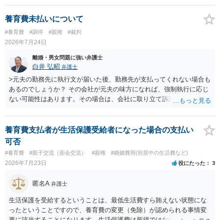
慰謝料は生じないことが多いと思われます。 お怒りはごもっともです
が、仮に交際を進めたとしても後に相手を信頼できなくなる可能性が
養育費未払いについて
高かったということですので、むしろ結婚しなくてよかったと割り切
#養育費
#調停
#親権
#裁判
って、交際を終わらせるのがよいと思います。
2026年7月24日
離婚・男女問題に強い弁護士
白井 弘昭
弁護士
>元夫の勤務先に執行文が届いた後、勤務先が支払ってくれない場合も
あるのでしょうか？ その会社が元夫の味方になれば、強制執行に応じ
ない可能性はあります。その場合は、会社に取り立て訴訟を行うこと
で、会社から取り立てることができます。 その他、預金を探して差し
押さえ、元夫名義の車の差し押さえ競売などを検討します。 ＞何もで
きなかった場合は、公正証書の原本は戻ってくるのでしょうか？ 取れ
養育費支払者が生活保護受給者になった場合の支払い
ても取れなくても、執行裁判所に原本の還付請求を行えば還付されま
可否
す。 ＞他の弁護士さんに再度依頼できるのでしょうか？ できます。た
#養育費
#親子交流（面会交流）
#親権
#婚姻費用(別居中の生活費など)
だ、取れなかった場合に取り立て訴訟等を起こしてもらえば、他の弁
2026年7月23日
役にたった
3
護士に頼む必要は無いでしょう。 以上、ご参考まで。
匿名A
弁護士
生活保護を受給するということは、最低生活費すら賄えない状態にな
ったということですので、養育費の変更（免除）が認められる事情変
更に該当することになります。生活保護費は所得ではないので、「保