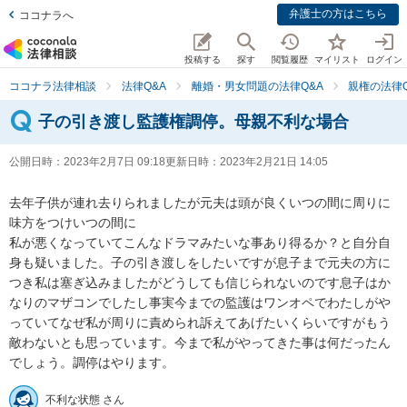
弁護士の方はこちら
ココナラへ
投稿する
探す
閲覧履歴
マイリスト
ログイン
ココナラ法律相談
法律Q&A
離婚・男女問題の法律Q&A
親権の法律Q
子の引き渡し監護権調停。母親不利な場合
公開日時：
2023年2月7日 09:18
更新日時：
2023年2月21日 14:05
去年子供が連れ去りられましたが元夫は頭が良くいつの間に周りに
味方をつけいつの間に

私が悪くなっていてこんなドラマみたいな事あり得るか？と自分自
身も疑いました。子の引き渡しをしたいですが息子まで元夫の方に
つき私は塞ぎ込みましたがどうしても信じられないのです息子はか
なりのマザコンでしたし事実今までの監護はワンオペでわたしがや
っていてなぜ私が周りに責められ訴えてあげたいくらいですがもう
敵わないとも思っています。今まで私がやってきた事は何だったん
でしょう。調停はやります。
不利な状態 さん