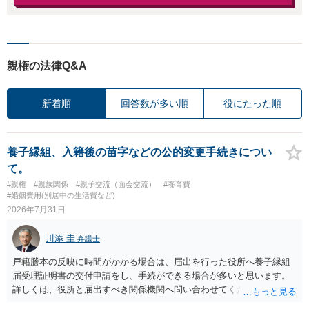
親権の法律Q&A
新着順
回答数が多い順
役にたった順
養子縁組、入籍後の苗字などの公的変更手続きについ
て。
#親権
#親族関係
#親子交流（面会交流）
#養育費
#婚姻費用(別居中の生活費など)
2026年7月31日
川添 圭
弁護士
戸籍謄本の反映に時間がかかる場合は、届出を行った役所へ養子縁組
届受理証明書の交付申請をし、手続ができる場合が多いと思います。
詳しくは、役所と届出すべき関係機関へ問い合わせてください。