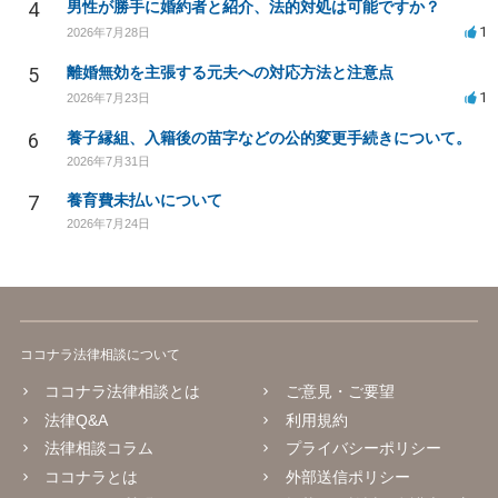
4
男性が勝手に婚約者と紹介、法的対処は可能ですか？
1
2026年7月28日
5
離婚無効を主張する元夫への対応方法と注意点
1
2026年7月23日
6
養子縁組、入籍後の苗字などの公的変更手続きについて。
2026年7月31日
7
養育費未払いについて
2026年7月24日
ココナラ法律相談について
ココナラ法律相談とは
ご意見・ご要望
法律Q&A
利用規約
法律相談コラム
プライバシーポリシー
ココナラとは
外部送信ポリシー