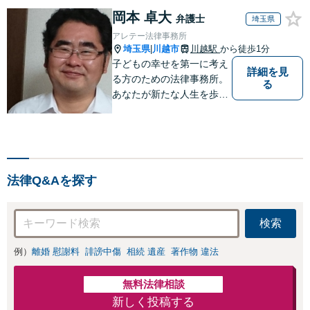
岡本 卓大
弁護士
埼玉県
アレテー法律事務所
埼玉県
川越市
川越駅
から徒歩1分
|
子どもの幸せを第一に考え
詳細を見
る方のための法律事務所。
る
あなたが新たな人生を歩み
出すためのサポートを。
法律Q&Aを探す
検索
例）
離婚 慰謝料
誹謗中傷
相続 遺産
著作物 違法
無料法律相談
新しく投稿する