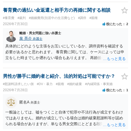
養育費の過払い金返還と相手方の再婚に関する相談
#養育費
#裁判
#婚姻費用(別居中の生活費など)
#調停
#親権
2026年7月30日
役にたった
2
離婚・男女問題に強い弁護士
泉 亮介
弁護士
具体的にどのような主張をお互いにしているか、調停資料を確認する
必要があるかと思われます。 養育費に関しては、ケースによっては申
立をした時までしか遡れない場合もありえます。 再婚後の相手方の行
動がどのようなものであったのかも重要であるため、相手が再婚後の
養育費に関するやりとり等があればそちらについても確認する必要が
あるでしょう。 公開相談の場での回答よりも個別に弁護士にご相談さ
男性が勝手に婚約者と紹介、法的対処は可能ですか？
れることをお勧めいたします。
#慰謝料請求したい側
#DV・暴力
#親権
#婚約破棄
#内縁関係・事実婚
2026年7月28日
役にたった
1
匿名A
弁護士
一般論としては、嘘をつくこと自体で犯罪や不法行為が成立するわけ
ではありません。婚約が成立している場合は婚約破棄慰謝料等が認め
られる場合がありますが、単なる男女交際にとどまる段階の場合、独
身偽装その他貞操権侵害事案は別として、信頼関係破壊行為について