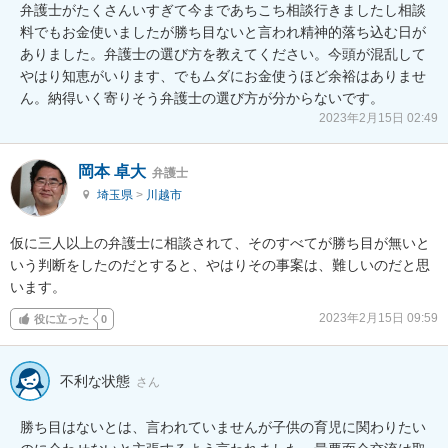
弁護士がたくさんいすぎて今まであちこち相談行きましたし相談
料でもお金使いましたが勝ち目ないと言われ精神的落ち込む日が
ありました。弁護士の選び方を教えてください。今頭が混乱して
やはり知恵がいります、でもムダにお金使うほど余裕はありませ
ん。納得いく寄りそう弁護士の選び方が分からないです。
2023年2月15日 02:49
岡本 卓大
弁護士
埼玉県
>
川越市
仮に三人以上の弁護士に相談されて、そのすべてが勝ち目が無いと
いう判断をしたのだとすると、やはりその事案は、難しいのだと思
います。
2023年2月15日 09:59
役に立った
0
不利な状態
さん
勝ち目はないとは、言われていませんが子供の育児に関わりたい