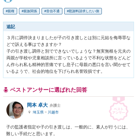
親権
親族関係
音信不通
慰謝料請求したい側
追記
３月に調停決まりましたが子の引き渡しとは別に元姑を侮辱罪な
どで訴える事はできますか？

子の引き渡し調停と別でできないでしょうな？無実無根を元夫の
両親が学校や児童相談所に言っているようで不利な状態をどんど
ん作られ私も精神的苦痛ですし息子に母親の悪口を言い聞かせて
いるようで、社会的地位を下げられ名誉毀損です。
ベストアンサーに選ばれた回答
岡本 卓大
弁護士
埼玉県
>
川越市
子の監護者指定や子の引き渡しは、一般的に、素人が行うには、
難しい手続だと思います。
