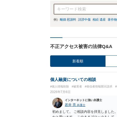
例）
離婚 慰謝料
誹謗中傷
相続 遺産
著作物
不正アクセス被害の法律Q&A
新着順
個人融資についての相談
#個人情報削除
#被害者
#発信者情報開示請求
2026年7月6日
インターネットに強い弁護士
若井 亮
弁護士
初めまして。 ご相談内容を拝見しました
かと思います。 このままブロックをして