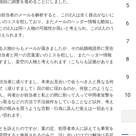
独自に調査を進めることにしました。

5
の担当者のメールを解析すると、この2人は全く接点がないに
いのミスを犯しており、またメールのヘッダー情報も酷似し
6
この2人は同一人物の可能性が高いと考えられ、この2人のう
えられます。

7
る人物からもメールが届きましたが、その結婚相談所に実在
担当者と同一の言葉遣いのミスを犯しし、またヘッダー情報
8
すまし、架空の人物と考えられます（こちらも証拠がありま
9
担当者に成りすまし、本来お見合いで会うべき人と異なる何
て（成りすまして）目の前に現れるのか、何故このようなこ
10
ん。何者かが担当者と私との間に割って入って中間者攻撃を
っ取るなどの方法で不法操作をしていることなど以外、考え
所の恨みを買うような言動・行為に及んだ覚えは一切ありま
切れます。

とを訴えたのですが、案の定、犯罪者本人に訴えても事実を
質問すると無視されるのみで、話し合いだけでは解決は不可