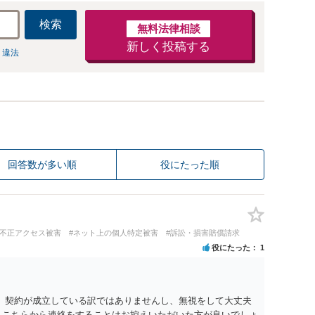
検索
無料法律相談
新しく投稿する
 違法
回答数が多い順
役にたった順
#不正アクセス被害
#ネット上の個人特定被害
#訴訟・損害賠償請求
役にたった
1
。 契約が成立している訳ではありませんし、無視をして大丈夫
、こちらから連絡をすることはお控えいただいた方が良いでしょ