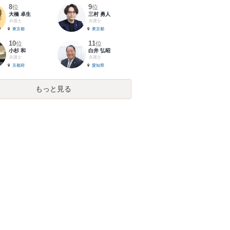
8
9
位
位
大橋 卓生
三村 勇人
弁護士
弁護士
東京都
東京都
10
11
位
位
小杉 和
白井 弘昭
弁護士
弁護士
京都府
愛知県
もっと見る