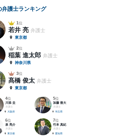
の弁護士ランキング
1
位
若井 亮
弁護士
東京都
2
位
稲葉 進太郎
弁護士
神奈川県
3
位
髙橋 俊太
弁護士
東京都
4
5
位
位
川添 圭
加藤 善大
弁護士
弁護士
大阪府
埼玉県
6
7
位
位
泉 亮介
竹本 真紀
弁護士
弁護士
東京都
愛知県