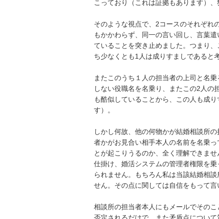
こっており（これは証拠もあります）、
そのような視点で、2コースのそれぞれ
もかかわらず、同一の言い回し、言葉遣
ていることを突き止めました。つまり、
ち少なくとも1人は成りすましであると考
またこのうち１人の担当者の上司と名乗
しない役職名を名乗り、またこの2人の
も酷似していることから、この人も成り
す）。

しかし何故、他の何物かが結婚相談所の
者かがお見合い相手本人の名前を名乗っ
とが起こりうるのか、全く理解できませ
仕掛け、婚活システムの管理者権限を乗
られません。もちろん私は当該結婚相談
せん。その点に関しては自信をもって言い
相談所の担当者本人にもメールでそのこ
否定されるだけで、また矛盾点について