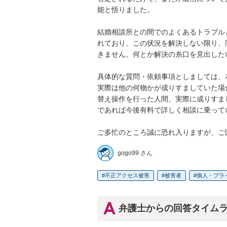
能と悟りました。

結婚相談所との間でのよくあるトラブル
れており、この状況を解決しない限り、
きません。何とか解決の糸口を見出した
具体的な質問・依頼事項としましては、
実際は他の何物かが成りすましていた場
替え操作を行った人間、実際に成りすま
であれば今後有料で詳しく相談に乗って
ご多忙のところ誠に恐れ入りますが、ご
gogo99 さん
不正アクセス被害
被害者
個人・プラ
弁護士からの回答タイム