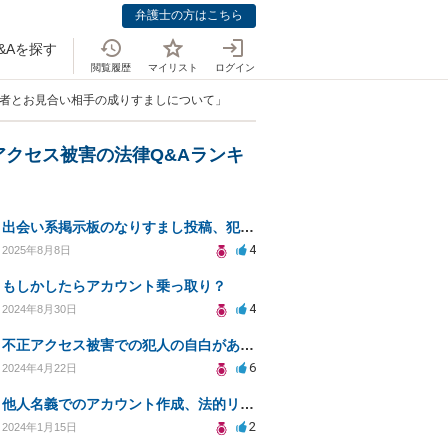
弁護士の方はこちら
&Aを探す
閲覧履歴
マイリスト
ログイン
当者とお見合い相手の成りすましについて」
アクセス被害の法律Q&Aランキ
出会い系掲示板のなりすまし投稿、犯人特定の方法は？
4
2025年8月8日
もしかしたらアカウント乗っ取り？
4
2024年8月30日
不正アクセス被害での犯人の自白があるが証拠不十分で立件不能。損害賠償請求可能か。
6
2024年4月22日
他人名義でのアカウント作成、法的リスクと対処法は？
2
2024年1月15日