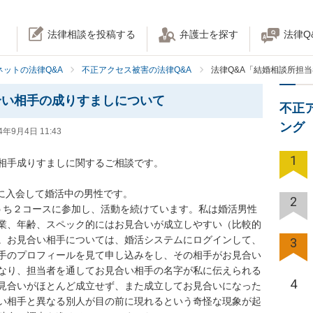
法律相談を投稿する
弁護士を探す
法律Q
ネットの法律Q&A
不正アクセス被害の法律Q&A
法律Q&A「結婚相談所担
合い相手の成りすましについて
不正
ング
4年9月4日 11:43
1
相手成りすましに関するご相談です。

に入会して婚活中の男性です。

2
うち２コースに参加し、活動を続けています。私は婚活男性
業、年齢、スペック的にはお見合いが成立しやすい（比較的
。お見合い相手については、婚活システムにログインして、
3
手のプロフィールを見て申し込みをし、その相手がお見合い
なり、担当者を通してお見合い相手の名字が私に伝えられる
4
見合いがほとんど成立せず、また成立してお見合いになった
い相手と異なる別人が目の前に現れるという奇怪な現象が起