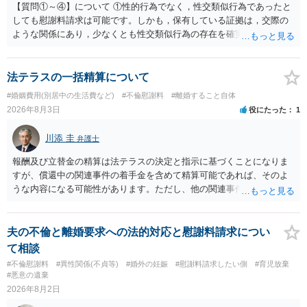
【質問①～④】について ①性的行為でなく，性交類似行為であったと
しても慰謝料請求は可能です。しかも，保有している証拠は，交際の
ような関係にあり，少なくとも性交類似行為の存在を確実に証明でき
るものです（裏を返せば，証拠で認められる範囲でしか認めていない
ことを窺わせるものです。）。ですから，慰謝料請求を進めることで
よいと思います。 ただ．慰謝料額については，婚姻破綻に至っていな
法テラスの一括精算について
いとして，この点を考慮されることになるかもしれません。 ②夫との
#婚姻費用(別居中の生活費など)
#不倫慰謝料
#離婚すること自体
今後のことを考えて書いてもらうか否かを検討するのがよいと思いま
2026年8月3日
役にたった
1
す。今ある証拠以上のことを証明（証明力を強めることも含む）でき
るのであれば，前向きに検討を進めるという考え方でもよいでしょ
川添 圭
弁護士
う。慰謝料請求としては証拠として使えることが前提であり，その価
値と夫との関係との均衡のように思います。 ③行政書士に委任をして
報酬及び立替金の精算は法テラスの決定と指示に基づくことになりま
いるのであれば，どのような内容の委任なのか不明ですが，その行政
すが、償還中の関連事件の着手金を含めて精算可能であれば、そのよ
書士との協議になると思います。請求するか，訴訟にするか，その点
うな内容になる可能性があります。ただし、他の関連事件でも相手方
の見極めや，相手方は性交類似行為は認めているのか，それさえも否
から金銭を取得できる場合には個別に考える場合もあります。個別事
定しているのかによって，考え方・進め方は変わってくると思いま
情によって対応が違いますので、法テラスへお尋ねいただいた方が確
す。 ④性交類似行為を認めているにもかかわらず支払を拒否するので
実です。
夫の不倫と離婚要求への法的対応と慰謝料請求につい
あれば，本人（行政書士でも同じだと思います。）への対応ではあま
て相談
り変わらないように思います。減額で折り合えるなら本人様の交渉で
#不倫慰謝料
#異性関係(不貞等)
#婚外の妊娠
#慰謝料請求したい側
#育児放棄
もよいように思いますが，ゼロかどうかの観点であれば，訴訟に進む
#悪意の遺棄
しかなくなるようにも思います。そうしますと，お近くの弁護士に相
2026年8月2日
談して進めることを検討した方がよいようにも思います。