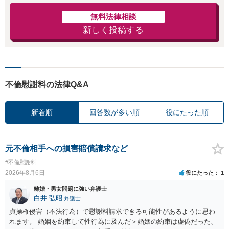
無料法律相談
新しく投稿する
不倫慰謝料の法律Q&A
新着順
回答数が多い順
役にたった順
元不倫相手への損害賠償請求など
#不倫慰謝料
2026年8月6日
役にたった
1
離婚・男女問題に強い弁護士
白井 弘昭
弁護士
貞操権侵害（不法行為）で慰謝料請求できる可能性があるように思わ
れます。 婚姻を約束して性行為に及んだ＞婚姻の約束は虚偽だった、