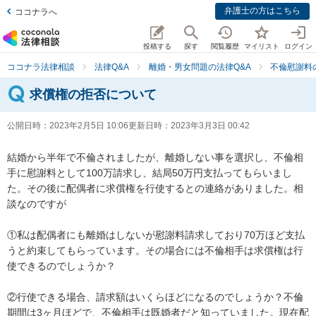
弁護士の方はこちら
ココナラへ
投稿する
探す
閲覧履歴
マイリスト
ログイン
ココナラ法律相談
法律Q&A
離婚・男女問題の法律Q&A
不倫慰謝料
求償権の拒否について
公開日時：
2023年2月5日 10:06
更新日時：
2023年3月3日 00:42
結婚から半年で不倫されましたが、離婚しない事を選択し、不倫相
手に慰謝料として100万請求し、結局50万円支払ってもらいまし
た。その後に配偶者に求償権を行使するとの連絡がありました。相
談なのですが

①私は配偶者にも離婚はしないが慰謝料請求しており70万ほど支払
うと約束してもらっています。その場合には不倫相手は求償権は行
使できるのでしょうか？

②行使できる場合、請求額はいくらほどになるのでしょうか？不倫
期間は3ヶ月ほどで、不倫相手は既婚者だと知っていました。現在配