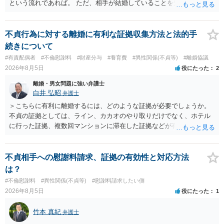
という流れであれば。 ただ、相手が結婚していることを知って行為に
及んでいるのであれば、婚姻できないことについて相談者さんの帰責
性も認められそうですので、あまり慰謝料は高額にならないように思
われます。 一度、最寄りの弁護士に相談してみてください。
不貞行為に対する離婚に有利な証拠収集方法と法的手
続きについて
#有責配偶者
#不倫慰謝料
#財産分与
#養育費
#異性関係(不貞等)
#離婚協議
2026年8月5日
役にたった
2
離婚・男女問題に強い弁護士
白井 弘昭
弁護士
＞こちらに有利に離婚するには、どのような証拠が必要でしょうか。
不貞の証拠としては、ライン、カカオのやり取りだけでなく、ホテル
に行った証拠、複数回マンションに滞在した証拠などが有効です。 不
貞の証拠があれば、離婚をさらに有利に進める（離婚したい時期に離
婚する、慰謝料をとるなど）ことができると思われます。 ただし、不
貞発覚後、長期間同居を続けると、不貞を許したとの評価につながる
不貞相手への慰謝料請求、証拠の有効性と対応方法
場合がありますので、ご注意ください。 以上、ご参考まで。
は？
#不倫慰謝料
#異性関係(不貞等)
#慰謝料請求したい側
2026年8月5日
役にたった
1
竹本 真紀
弁護士