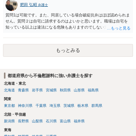
肥田 弘昭
弁護士
質問1は可能です。また、同居している場合破綻抗弁はほぼ認められま
せん。質問２は自宅に請求するのはよいかと思います。職場は自宅を
知っている以上は違法になる危険もありますのでしない方が良いで
す。質問３は可能かと思います。質問４は悪意の遺棄などに該当する
かと思います。有責配偶者ですので相手方からの離婚は拒否しても仮
に訴訟されても法的に成立しません。質問５は認知すると養育費支払
もっとみる
い、相続権が発生します。合意があれば法的に可能ですが法律で強制
することはできません。質問６は可能です。質問７は不貞行為の写真
データ（ハメ撮り）、第三者撮影の腕組み写真、夫の自白録音まであ
るのであれば十分かと思います。ご参考にしてください。
都道府県から不倫慰謝料に強い弁護士を探す
北海道・東北
北海道
青森県
岩手県
宮城県
秋田県
山形県
福島県
関東
東京都
神奈川県
千葉県
埼玉県
茨城県
栃木県
群馬県
北陸・甲信越
新潟県
長野県
山梨県
石川県
富山県
福井県
東海