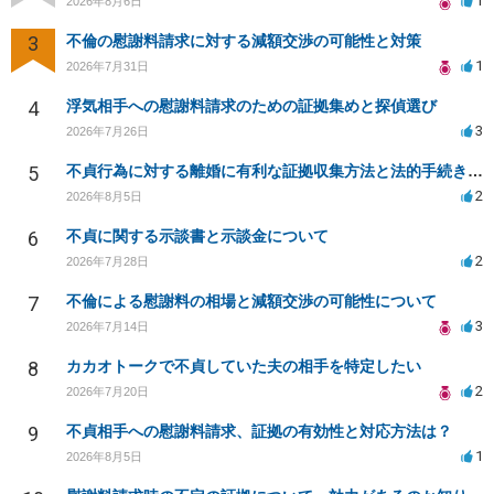
1
2026年8月6日
3
不倫の慰謝料請求に対する減額交渉の可能性と対策
1
2026年7月31日
4
浮気相手への慰謝料請求のための証拠集めと探偵選び
3
2026年7月26日
5
不貞行為に対する離婚に有利な証拠収集方法と法的手続きについて
2
2026年8月5日
6
不貞に関する示談書と示談金について
2
2026年7月28日
7
不倫による慰謝料の相場と減額交渉の可能性について
3
2026年7月14日
8
カカオトークで不貞していた夫の相手を特定したい
2
2026年7月20日
9
不貞相手への慰謝料請求、証拠の有効性と対応方法は？
1
2026年8月5日