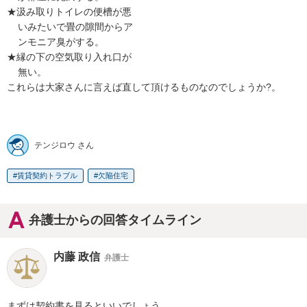
★汲み取りトイレの便槽が悪 

    いみたいで畳の隙間からア 

    ンモニア臭がする。

★縁の下の空気取り入れ口が 

    無い。  

これらは大家さんに言えば直して頂けるものなのでしょうか?。    

テンジロウ さん
賃貸契約トラブル
欠陥住宅
弁護士からの回答タイムライン
内藤 政信
弁護士
まずは契約書を見るといいでしょう。
