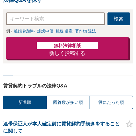
検索
例）
離婚 慰謝料
誹謗中傷
相続 遺産
著作物 違法
無料法律相談
新しく投稿する
賃貸契約トラブルの法律Q&A
新着順
回答数が多い順
役にたった順
連帯保証人が本人確定前に賃貸解約手続きをすること
に関して