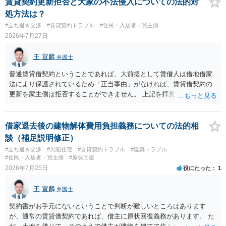
います。
賃貸契約更新拒否と大家の不法侵入についての法的対
処方法は？
#立ち退き交渉
#賃貸契約トラブル
#住民・入居者・買主側
2026年7月27日
王 宣麟
弁護士
普通賃貸借契約ということであれば、大前提として賃借人は借地借家
法により保護されているため「正当事由」がなければ、賃貸借契約の
更新を家主側は拒否することができません。 上記を拝見する限り、通
常どおり賃料を支払い続けている状況であれば、単に「部屋の内部を
定期確認させてもらないこと」が直ちに正当事由に当たるとは思えま
せんので、更新拒絶を拒否される方向性でよろしいかと存じます。 そ
借家退去後の建物解体費用負担義務についての法的相
の交渉の中で、一定の金銭をもらえれば退去には応じる旨交渉をして
談（補足説明修正）
みるのはいかがでしょうか。 過去に賃借人の許可なく無断で賃貸人が
#立ち退き交渉
#欠陥住宅
#賃貸契約トラブル
#建築トラブル
入室する行為自体は不法行為となり、また刑事的にも住居侵入罪が成
#住民・入居者・買主側
#原状回復
立する可能性がありますので、これを理由に一定の金銭賠償を求める
2026年7月25日
役にたった
1
のも一つでしょう。
王 宣麟
弁護士
契約書がお手元にないということで判断が難しいところはあります
が、通常の賃貸借契約であれば、借主に原状回復義務があります。 た