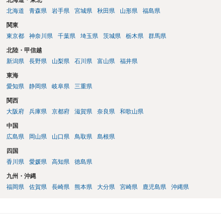
北海道・東北
有効とされています。 今後の交渉では、①現在は普通借家契約が継続
北海道
青森県
岩手県
宮城県
秋田県
山形県
福島県
しており定期借家への変更に合意していないこと、②貸主側の事情
関東
（誰が所有者で誰が実際に住む予定か等）を具体的に書面で説明して
東京都
神奈川県
千葉県
埼玉県
茨城県
栃木県
群馬県
ほしいこと、③自分たちの居住継続の必要性を丁寧に伝えること、を
基本方針としたうえで、仮に一定時期の退去を検討する場合には、立
北陸・甲信越
退料・引越費用・原状回復費用負担などの条件を明確にした書面を作
新潟県
長野県
山梨県
石川県
富山県
福井県
成することが重要です。 契約書では、更新条項・解除条項・期間の定
東海
め・定期借家に関する記載の有無、これまでの更新時の合意内容
（「今回で最後」などの文言）が、借主不利な特約として無効になり
愛知県
静岡県
岐阜県
三重県
得るかどうかも含めて検討ポイントになりますので、署名押印前に内
関西
容を十分に確認し、不明点は弁護士に相談することをおすすめしま
大阪府
兵庫県
京都府
滋賀県
奈良県
和歌山県
す。
中国
広島県
岡山県
山口県
鳥取県
島根県
四国
香川県
愛媛県
高知県
徳島県
九州・沖縄
福岡県
佐賀県
長崎県
熊本県
大分県
宮崎県
鹿児島県
沖縄県