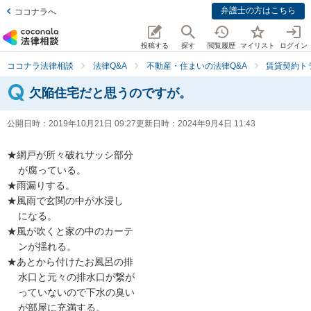
弁護士の方はこちら
ココナラへ
投稿する
探す
閲覧履歴
マイリスト
ログイン
ココナラ法律相談
法律Q&A
不動産・住まいの法律Q&A
賃貸契約ト
欠陥住宅だと思うのですが。
公開日時：
2019年10月21日 09:27
更新日時：
2024年9月4日 11:43
★網戸が所々破れサッシ部分 

    が腐っている。

★雨漏りする。

★風雨で玄関の中が水浸し

    になる。

★風が吹くと家の中のカーテ 

    ンが揺れる。

★あとから付けたお風呂の排 

    水口と元々の排水口が繋が  

    っていないので下水の臭い 

    が部屋に充満する。 
