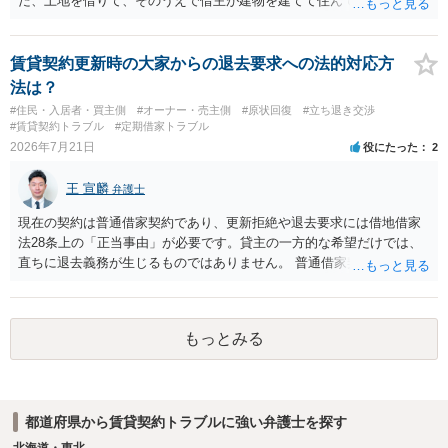
だ、土地を借りて、そのうえで借主が建物を建てて住んでいたケース
とは異なり、地付き一戸建て住宅（貸主所有）自体を賃借していたの
であれば、建物を収去して土地を明渡す義務は原則生じないはずで
す。 その後、建物を平屋に立て替えた場合であっても、貸主の承諾を
賃貸契約更新時の大家からの退去要求への法的対応方
得ているのであれば、単純に費用を捻出した側に平屋の所有権が帰属
法は？
する、という話になるわけでもないように思います。 そのため、現
#住民・入居者・買主側
#オーナー・売主側
#原状回復
#立ち退き交渉
状、解体費用を負担することが明確な案件ではないため、まずは相手
#賃貸契約トラブル
#定期借家トラブル
に請求の根拠（なぜ当方が平屋の解体費用を負担しなければならない
2026年7月21日
役にたった
2
のか）を確認されてみてはいかがでしょうか。
王 宣麟
弁護士
現在の契約は普通借家契約であり、更新拒絶や退去要求には借地借家
法28条上の「正当事由」が必要です。貸主の一方的な希望だけでは、
直ちに退去義務が生じるものではありません。 普通借家契約から定期
借家契約への切り替えは、既存の普通借家契約を合意解約したうえで
新たな定期借家契約を締結する形になりますが、これは任意の合意が
前提であり、借主が同意しなければ成立しません。 12年間の居住実
もっとみる
績、子どもの学校や地域とのつながり、転居費用の準備が困難な事情
などは、借主側の強い居住継続の必要性として正当事由判断において
重視される要素ですので、貸主側にかなり具体的な事情と立退料など
がない限り、更新拒絶が認められるハードルは一般的に高いと考えら
都道府県から賃貸契約トラブルに強い弁護士を探す
れます。 建物が未登記であること自体は、賃貸借契約の有効性を直ち
に否定するものではなく、引渡しがされていれば賃貸借の効力は原則