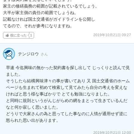
家主の修繕義務の範囲が記載されているでしょう。

大半が家主側の責任の範囲でしょうね。

記載なければ国土交通省がガイドラインを公開し

てるので、それが参考になりますね。
2019年10月21日 09:27
役に立った
1
テンジロウ
さん
早速 今迄興味の無かった契約書を探し出して じっくりと読んで見
ました。

そうしたら結構興味津々の事が書いてあり 又 国土交通省のホーム
ページも生まれて初めて検索して見てみたら自分の考えを変えな
ければと思う様な事ばかりで とても勉強になりました。 

と同時に規則というがんじがらめの網をまとって生きているんだ
なと何か寂しく思いました。

どうりで大家さんの為と思ってした事なのに人情が通用せず逆に
怒られた思い出があります。

2019年10月21日 12:00