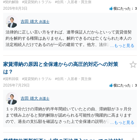
#契約解除
#賃貸契約トラブル
#住民・入居者・買主側
2026年8月3日
役にたった
3
吉田 雄大
弁護士
法律的に正しい言い方をすれば、連帯保証人だからといって賃貸借契
約を解約する権限はありません。解約できるのは亡くなられた本人の
法定相続人だけであるのが一応の建前です。他方、法律論はさてお
き、事実上であれ明渡が完了すれば賃貸人としてはそれ以上のことを
する動機づけがなくなります。 今回進められつつある手続はあくまで
も、建物を賃貸人に一日も早く明け渡すための便宜的方法として理解
家賃滞納の原因と全保連からの高圧的対応への対策
するのが良いと思います。またその方法で進めた方が、連帯保証人で
は？
あるお知り合いさんにとっても、自身の経済的負担を最小限に食い止
#賃料回収
#賃貸契約トラブル
#住民・入居者・買主側
められるため望ましいやり方だといえます。
2026年7月29日
役にたった
3
吉田 雄大
弁護士
１ヶ月分だけの滞納が約半年間続いていたとの由、滞納額が３ヶ月分
まで積み上がると契約解除が認められる可能性が飛躍的に高まります
ので、過去の支払額を確認なさった上で全保連の説明が正しければ、
全部又は一部を支払うのが最善の方法です。 約半年間も放置されてい
た理由は気になるところですが、中身のある返答は期待できないと思