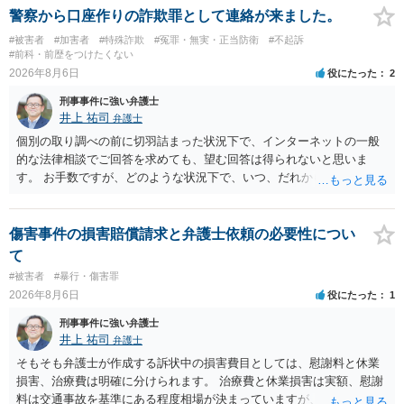
警察から口座作りの詐欺罪として連絡が来ました。
#被害者
#加害者
#特殊詐欺
#冤罪・無実・正当防衛
#不起訴
#前科・前歴をつけたくない
2026年8月6日
役にたった
2
刑事事件に強い弁護士
井上 祐司
弁護士
個別の取り調べの前に切羽詰まった状況下で、インターネットの一般
的な法律相談でご回答を求めても、望む回答は得られないと思いま
す。 お手数ですが、どのような状況下で、いつ、だれからどのような
経緯で口座の提供を頼まれ開設したか、それによる詐欺等の収益がど
の程度だと聞いているのかということについて、お近くで詳細な法律
相談を受けられたうえで対処方法を探された方がよいと思われます。
傷害事件の損害賠償請求と弁護士依頼の必要性につい
一般論でいえば、任意取り調べの場合、ＩＣレコーダーを持参して取
て
り調べ内容を録音することは必須だと考えます。
#被害者
#暴行・傷害罪
2026年8月6日
役にたった
1
刑事事件に強い弁護士
井上 祐司
弁護士
そもそも弁護士が作成する訴状中の損害費目としては、慰謝料と休業
損害、治療費は明確に分けられます。 治療費と休業損害は実額、慰謝
料は交通事故を基準にある程度相場が決まっていますが、全治１０日