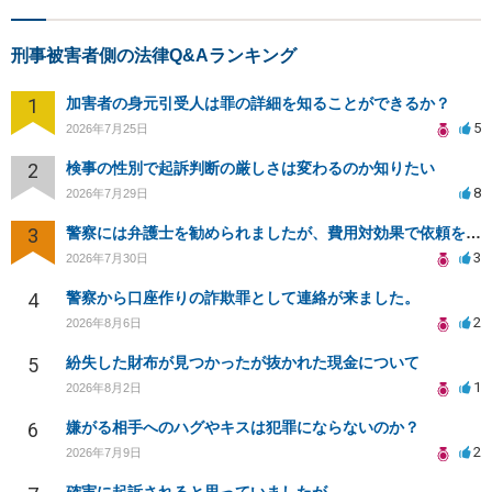
刑事被害者側の法律Q&Aランキング
1
加害者の身元引受人は罪の詳細を知ることができるか？
5
2026年7月25日
2
検事の性別で起訴判断の厳しさは変わるのか知りたい
8
2026年7月29日
3
警察には弁護士を勧められましたが、費用対効果で依頼をすることを躊躇しています。
3
2026年7月30日
4
警察から口座作りの詐欺罪として連絡が来ました。
2
2026年8月6日
5
紛失した財布が見つかったが抜かれた現金について
1
2026年8月2日
6
嫌がる相手へのハグやキスは犯罪にならないのか？
2
2026年7月9日