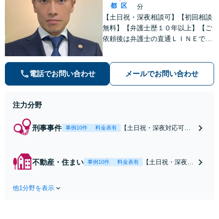
都
区
分
【土日祝・深夜相談可】【初回相談
無料】【弁護士歴１０年以上】【ご
依頼後は弁護士の直通ＬＩＮＥでい
つでも連絡可能】【刑事事件・不動
産トラブル・企業法務・男女トラブ
ル・ナイトワークトラブルに注力】
電話でお問い合わせ
メールでお問い合わせ
注力分野
刑事事件
【土日祝・深夜対応可】
事例10件
料金表有
【原則即日介入】迅速な
対応により示談成立・不
起訴を目指します。逮捕
不動産・住まい
【土日祝・深夜相
事例10件
料金表有
勾留されている場合、首
談可】賃貸借にお
都圏近郊は原則即日接見
ける貸主・借主、
可能です。職務質問時に
他1分野を表示
売買における売
お電話いただければ現場
主・買主、その他
臨場も可能です。【初回
仲介・管理等いず
相談無料】