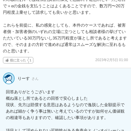
で＋αの金銭を支払うことはよくあることですので、数万円〜20万
円程度上乗せして請求しても良いかと思います。

これらを前提に、私の感覚としても、本件のケースであれば、被害
者側・加害者側のいずれの立場に立つとしても相談者様の挙げてい
ただいている30万円ないし35万円程度が落とし所であると考えます
ので、そのままの方針で進めれば通常はスムーズな解決に至れるも
のと思います。
2023年2月5日 01:00
役に立った
1
りーす
さん
回答ありがとうございます

概ね落とし所であるとの回答で安心しました

現状、先方は賠償する意思はあるようなので逸脱した金額提示で
あれば細かく争う事は無いと考えているのですが如何せん価値観
の相違等もありますので、確認したい事項があります。

項目として認められない可能性がある免責金とノンオペレーショ