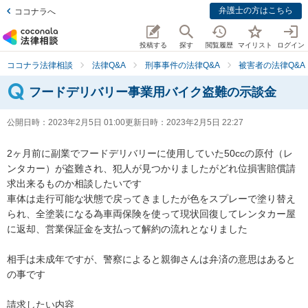
弁護士の方はこちら
ココナラへ
投稿する
探す
閲覧履歴
マイリスト
ログイン
ココナラ法律相談
法律Q&A
刑事事件の法律Q&A
被害者の法律Q&A
フードデリバリー事業用バイク盗難の示談金
公開日時：
2023年2月5日 01:00
更新日時：
2023年2月5日 22:27
2ヶ月前に副業でフードデリバリーに使用していた50ccの原付（レ
ンタカー）が盗難され、犯人が見つかりましたがどれ位損害賠償請
求出来るものか相談したいです

車体は走行可能な状態で戻ってきましたが色をスプレーで塗り替え
られ、全塗装になる為車両保険を使って現状回復してレンタカー屋
に返却、営業保証金を支払って解約の流れとなりました

相手は未成年ですが、警察によると親御さんは弁済の意思はあると
の事です

請求したい内容
