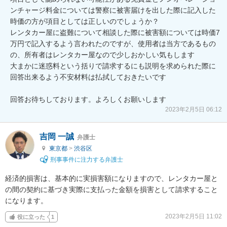
ンチャージ料金については警察に被害届けを出した際に記入した
時価の方が項目としては正しいのでしょうか？

レンタカー屋に盗難について相談した際に被害額については時価7
万円で記入するよう言われたのですが、使用者は当方であるもの
の、所有者はレンタカー屋なので少しおかしい気もします

大まかに迷惑料という括りで請求するにも説明を求められた際に
回答出来るよう不安材料は払拭しておきたいです

回答お待ちしております。よろしくお願いします
2023年2月5日 06:12
吉岡 一誠
弁護士
東京都
>
渋谷区
刑事事件に注力する弁護士
経済的損害は、基本的に実損害額になりますので、レンタカー屋と
の間の契約に基づき実際に支払った金額を損害として請求すること
になります。
2023年2月5日 11:02
役に立った
1