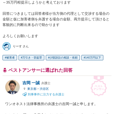
～35万円程提示しようかと考えております

回答につきましては回答者様が当方側の代理として交渉する場合の
金額と仮に加害者側を弁護する場合の金額、両方提示して頂けると
客観的に判断出来るので助かります

よろしくお願いします
りーす さん
被害者
万引き・窃盗罪
少額訴訟の相談・依頼
140万円以下
ベストアンサーに選ばれた回答
吉岡 一誠
弁護士
東京都
>
渋谷区
刑事事件に注力する弁護士
ワンオネスト法律事務所の弁護士の吉岡一誠と申します。
