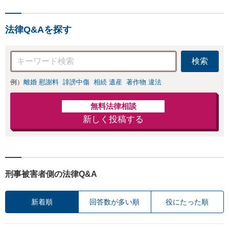
れの立場でも対応
可能【初回相談無
料】
法律Q&Aを探す
検索
例）
離婚 慰謝料
誹謗中傷
相続 遺産
著作物 違法
無料法律相談
新しく投稿する
刑事被害者側の法律Q&A
新着順
回答数が多い順
役にたった順