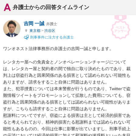
弁護士からの回答タイムライン
吉岡 一誠
弁護士
東京都
>
渋谷区
刑事事件に注力する弁護士
ワンオネスト法律事務所の弁護士の吉岡一誠と申します。

レンタカー屋への免責金とノンオペレーションチャージについて
は、レンタカー屋と契約者の間で独自に取り決めたものであり、裁
判上は窃盗行為と因果関係のある損害として認められない可能性も
ありますが、請求をすること自体に問題はありません。

また、犯罪捜査については本来警察が行うものであり、Twitterで盗
難情報ツイートをプロモーションして拡散した費用についても、窃
盗行為と因果関係のある損害としては認められない可能性がありま
すが、こちらも請求すること自体に問題はありません。

慰謝料についてですが、窃盗による損害は主として経済的損害であ
ると考えられており、精神的損害たる慰謝料までは認められない可
能性もあるものの、今回は仕事に影響が出ていますし、刑事手続上
の示談においては経済的損害に加えて慰謝料や迷惑料といった名目