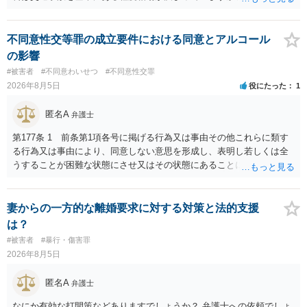
間の打撲であれば実際のところ１０～１５万円程度が相場だと思われ
ます。 そうすると、弁護士に依頼した場合はおそらく高い確率で費用
倒れ（回収しても全額弁護士費用となる）となる可能性が高いものと
不同意性交等罪の成立要件における同意とアルコール
予想します。 本人訴訟で進める場合には、すでに刑事手続が終了して
の影響
いる以上、相手方に資力がないことが多く回収できないケースが多い
#被害者
#不同意わいせつ
#不同意性交罪
（そのため、刑事事件の手続き中に、不本意ではあっても加害者の身
2026年8月5日
役にたった
1
体拘束と、処分待ちという状況を利用して、被害弁償を受けておくこ
とが有効である場合が多い）ことを考慮しておく必要があります。
匿名A
弁護士
第177条 1 前条第1項各号に掲げる行為又は事由その他これらに類す
る行為又は事由により、同意しない意思を形成し、表明し若しくは全
うすることが困難な状態にさせ又はその状態にあることに乗じて、性
交、肛門性交、口腔性交又は膣若しくは肛門に身体の一部（陰茎を除
く。）若しくは物を挿入する行為であってわいせつなもの（以下この
条及び第179条第2項において「性交等」という。）をした者は、婚姻
妻からの一方的な離婚要求に対する対策と法的支援
関係の有無にかかわらず、5年以上の有期拘禁刑に処する。 第176条 1
は？
次に掲げる行為又は事由その他これらに類する行為又は事由により、
#被害者
#暴行・傷害罪
同意しない意思を形成し、表明し若しくは全うすることが困難な状態
2026年8月5日
にさせ又はその状態にあることに乗じて、わいせつな行為をした者
は、婚姻関係の有無にかかわらず、6月以上10年以下の拘禁刑に処す
匿名A
弁護士
る。 ③アルコール若しくは薬物を摂取させること又はそれらの影響が
あること。 以上の通りですから、アルコール摂取だけでなく、「同意
なにか有効な打開策などありますでしょうか？ 弁護士への依頼でしょ