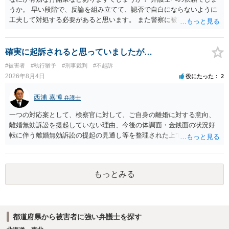
しない意思を形成し、表明し若しくは全うすることが困難な状態」で
うか。 早い段階で、反論を組み立てて、認否で自白にならないように
あることが必要です。
工夫して対処する必要があると思います。 また警察に被害届を出すと
して、なんとか受理してもらうための方策などありますでしょうか？
告訴状を作って証拠をそろえて出すことでしょう。
確実に起訴されると思っていましたが…
#被害者
#執行猶予
#刑事裁判
#不起訴
2026年8月4日
役にたった
2
西浦 嘉博
弁護士
一つの対応案として、検察官に対して、ご自身の離婚に対する意向、
離婚無効訴訟を提起していない理由、今後の体調面・金銭面の状況好
転に伴う離婚無効訴訟の提起の見通し等を整理された上で、書面とし
て提出されることを検討されてみてはいかがでしょうか。 少なくとも
検察官の処分判断の際、相談者さんの意向を示す証拠の一つとして位
置づけられる様に思われます。 より詳細についてお聞きになりたい場
もっとみる
合、最寄りの法律事務所での相談を検討ください
都道府県から被害者に強い弁護士を探す