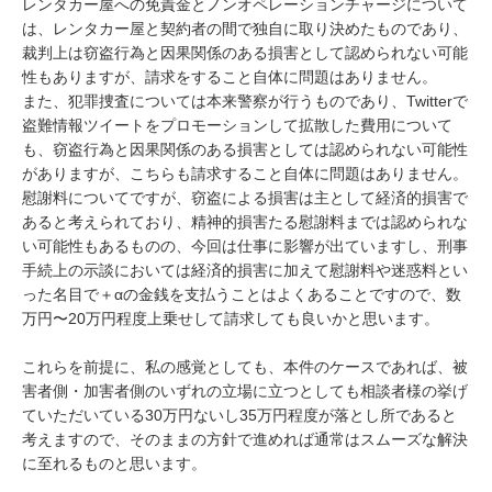
レンタカー屋への免責金とノンオペレーションチャージについて
は、レンタカー屋と契約者の間で独自に取り決めたものであり、
裁判上は窃盗行為と因果関係のある損害として認められない可能
性もありますが、請求をすること自体に問題はありません。

また、犯罪捜査については本来警察が行うものであり、Twitterで
盗難情報ツイートをプロモーションして拡散した費用について
も、窃盗行為と因果関係のある損害としては認められない可能性
がありますが、こちらも請求すること自体に問題はありません。

慰謝料についてですが、窃盗による損害は主として経済的損害で
あると考えられており、精神的損害たる慰謝料までは認められな
い可能性もあるものの、今回は仕事に影響が出ていますし、刑事
手続上の示談においては経済的損害に加えて慰謝料や迷惑料とい
った名目で＋αの金銭を支払うことはよくあることですので、数
万円〜20万円程度上乗せして請求しても良いかと思います。

これらを前提に、私の感覚としても、本件のケースであれば、被
害者側・加害者側のいずれの立場に立つとしても相談者様の挙げ
ていただいている30万円ないし35万円程度が落とし所であると
考えますので、そのままの方針で進めれば通常はスムーズな解決
に至れるものと思います。