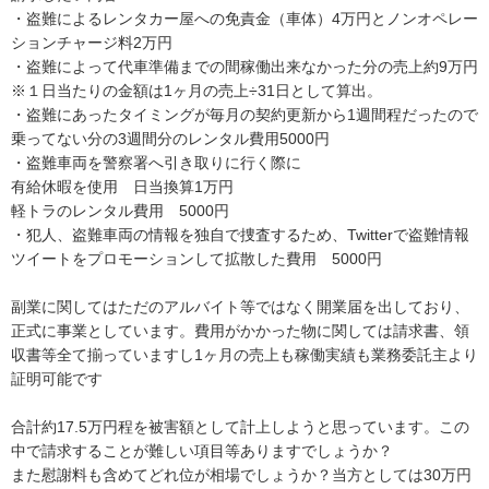
・盗難によるレンタカー屋への免責金（車体）4万円とノンオペレー
ションチャージ料2万円

・盗難によって代車準備までの間稼働出来なかった分の売上約9万円

※１日当たりの金額は1ヶ月の売上÷31日として算出。

・盗難にあったタイミングが毎月の契約更新から1週間程だったので
乗ってない分の3週間分のレンタル費用5000円

・盗難車両を警察署へ引き取りに行く際に

有給休暇を使用　日当換算1万円

軽トラのレンタル費用　5000円

・犯人、盗難車両の情報を独自で捜査するため、Twitterで盗難情報
ツイートをプロモーションして拡散した費用　5000円

副業に関してはただのアルバイト等ではなく開業届を出しており、
正式に事業としています。費用がかかった物に関しては請求書、領
収書等全て揃っていますし1ヶ月の売上も稼働実績も業務委託主より
証明可能です

合計約17.5万円程を被害額として計上しようと思っています。この
中で請求することが難しい項目等ありますでしょうか？

また慰謝料も含めてどれ位が相場でしょうか？当方としては30万円