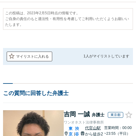
この投稿は、2023年2月5日時点の情報です。
ご自身の責任のもと適法性・有用性を考慮してご利用いただくようお願いい
たします。
1人が
マイリストしています
マイリストに入れる
この質問に回答した弁護士
吉岡 一誠
弁護士
東京都
ワンオネスト法律事務所
代官山駅
営業時間：00:00
東
渋
~23:55（平日）
京
谷
から徒歩2
|