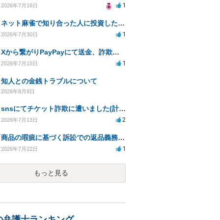
1
2026年7月16日
ネット麻雀で知り合った人に投資した400万円が返金されない
1
2026年7月30日
Xから繋がりPayPayにて送金、詐欺被害。
1
2026年7月15日
知人との金銭トラブルについて
2026年8月8日
snsにてチケット詐欺に遭いました(計40万程度)。開示請求や今後の対応について質問したいです。
2
2026年7月13日
商品の瑕疵に基づく訴訟での返品義務の有無について教えてください
1
2026年7月22日
もっと見る
の弁護士ランキング