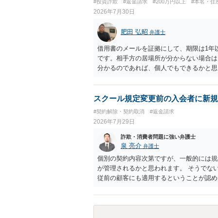
#投資詐欺
#返金請求
#200万円以上
#本名・住
2026年7月30日
肥田 弘昭
弁護士
借用書のメールを証拠にして、期限は1年
です。相手方の居場所が分からない場合は
分かるのであれば、個人でもできるかと思
スクール規定変更前の入会者に新規
#契約解除・契約取消
#返金請求
2026年7月29日
詐欺・消費者問題に強い弁護士
泉 亮介
弁護士
個別の契約内容次第ですが、一般的には規
が管理されるかと思われます。 そうでな
従前の顧客にも適用するということが認め