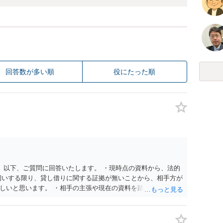
回答数が多い順
役にたった順
。 以下、ご質問に回答いたします。 ・現時点の資料から、法的
伺いする限り、貸し借りに関する証拠が無いことから、相手方が
しいと思います。 ・相手の主張や現在の資料を踏まえ、今後ど
消費貸借かの争いにおいては、様々な圧力をかけて回収をしよう
での対応に窮するようであれば、代理人を立てることもご検討く
ドバイスをいただけるか。 具体的な回答内容については、一