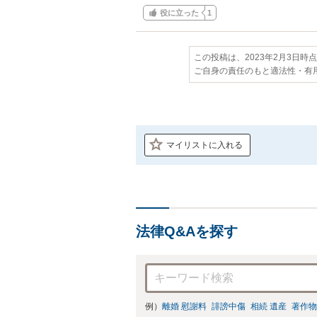
役に立った
1
この投稿は、2023年2月3日時
ご自身の責任のもと適法性・有
マイリストに入れる
法律Q&Aを探す
例）
離婚 慰謝料
誹謗中傷
相続 遺産
著作物