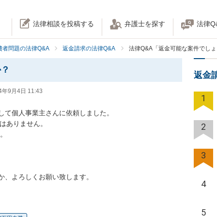
法律相談を投稿する
弁護士を探す
法律Q
費者問題の法律Q&A
返金請求の法律Q&A
法律Q&A「返金可能な案件でし
か？
返金
4年9月4日 11:43
1
して個人事業主さんに依頼しました。

はありません。

2
。

3
か、よろしくお願い致します。
4
5