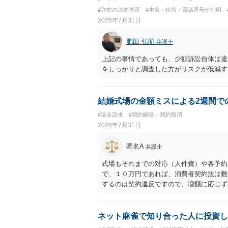
般的に無料法律相談での対応外になろう
#詐欺の法的措置
#本名・住所・電話番号が判明
用をご確認ください。
2026年7月31日
肥田 弘昭
弁護士
上記の事情であっても、少額訴訟自体は違
をしっかりと調査した方がリスクが低減す
結婚式場の金額ミスによる2週間で
#返金請求
#契約解除・契約取消
2026年7月31日
匿名A
弁護士
式場もそれまでの対応（人件費）や各予約
で、１０万円であれば、消費者契約法は難
するのは契約違反ですので、増額に応じず
がないことになります。
ネット麻雀で知り合った人に投資し