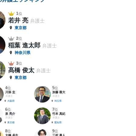
1
位
若井 亮
弁護士
東京都
2
位
稲葉 進太郎
弁護士
神奈川県
3
位
髙橋 俊太
弁護士
東京都
4
5
位
位
川添 圭
加藤 善大
弁護士
弁護士
大阪府
埼玉県
6
7
位
位
泉 亮介
竹本 真紀
弁護士
弁護士
東京都
愛知県
8
9
位
位
大橋 卓生
三村 勇人