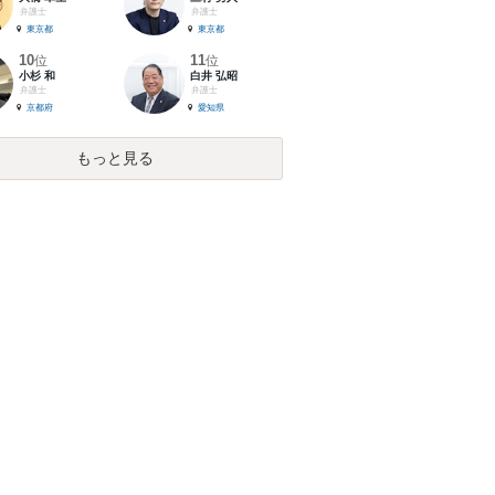
弁護士
弁護士
東京都
東京都
10
11
位
位
小杉 和
白井 弘昭
弁護士
弁護士
京都府
愛知県
もっと見る