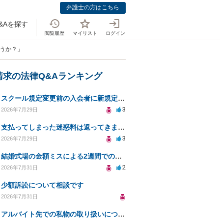
弁護士の方はこちら
&Aを探す
閲覧履歴
マイリスト
ログイン
ょうか？」
請求の法律Q&Aランキング
スクール規定変更前の入会者に新規定は適用されるのか
3
2026年7月29日
支払ってしまった迷惑料は返ってきますか？
3
2026年7月29日
結婚式場の金額ミスによる2週間での解約。キャンセル料10万円の免除は可能か。
2
2026年7月31日
少額訴訟について相談です
2026年7月31日
アルバイト先での私物の取り扱いについて