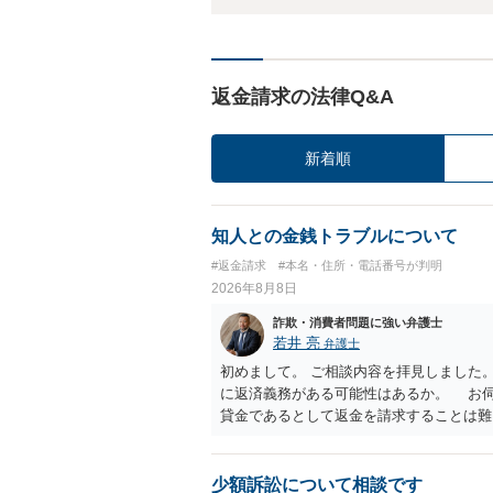
返金請求の法律Q&A
新着順
知人との金銭トラブルについて
#返金請求
#本名・住所・電話番号が判明
2026年8月8日
詐欺・消費者問題に強い弁護士
若井 亮
弁護士
初めまして。 ご相談内容を拝見しました
に返済義務がある可能性はあるか。 お
貸金であるとして返金を請求することは難
のように対応するのが適切か。 贈与か
とするケースも散見されます。 ご自身
ださい。 ・相手へ送る回答文についてア
少額訴訟について相談です