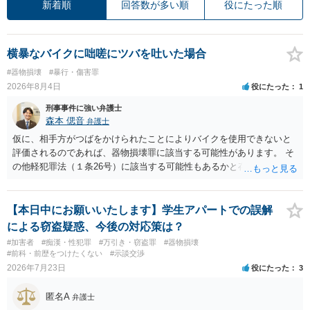
新着順
回答数が多い順
役にたった順
横暴なバイクに咄嗟にツバを吐いた場合
#器物損壊
#暴行・傷害罪
2026年8月4日
役にたった
1
刑事事件に強い弁護士
森本 偲音
弁護士
仮に、相手方がつばをかけられたことによりバイクを使用できないと
評価されるのであれば、器物損壊罪に該当する可能性があります。 そ
の他軽犯罪法（１条26号）に該当する可能性もあるかと存じます。 確
かにバイクの運転手に落ち度がある側面は大きいかとは存じますが、
ご相談者様の対応によってはご相談者の方にも責任が生じてしまう 可
能性がございますので、冷静にご対応いただくようご留意いただけれ
【本日中にお願いいたします】学生アパートでの誤解
ばと存じます。 以上、ご参考までに。
による窃盗疑惑、今後の対応策は？
#加害者
#痴漢・性犯罪
#万引き・窃盗罪
#器物損壊
#前科・前歴をつけたくない
#示談交渉
2026年7月23日
役にたった
3
匿名A
弁護士