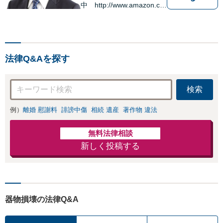
中 http://www.amazon.co.
jp/dp/B0FJCDXDNV
法律Q&Aを探す
検索
例）
離婚 慰謝料
誹謗中傷
相続 遺産
著作物 違法
無料法律相談
新しく投稿する
器物損壊の法律Q&A