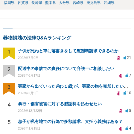
福岡県
佐賀県
長崎県
熊本県
大分県
宮崎県
鹿児島県
沖縄県
器物損壊の法律Q&Aランキング
1
子供が死ねと車に落書きをして慰謝料請求できるのか
21
2022年7月9日
2
配送中の事故での責任について弁護士に相談したい
7
2025年6月17日
3
実家から出ていった弟(5１歳)が、実家の物を売却したいと無理やり家に入ろうとしていて、困っています。
10
2023年2月9日
4
暴行・傷害被害に対する慰謝料を払わせたい
5
2022年12月22日
5
息子が私有地での行為で多額請求、支払う義務はある？
4
2026年1月15日