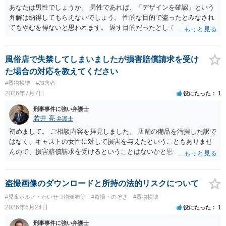
あなたは男性でしょうか。 男性であれば、「デザインを確認」という
弁解は納得してもらえないでしょう。 性的な目的で盗ったとみなされ
てもやむを得ないと思われます。 返す目的だったとしても、性的な目
的の達成のためだとすれば、一旦、自室にもちかえっている以上、不
法領得の意思は発現しており、窃盗の既遂罪は成立し得まると思われ
ます。 元の場所に戻したのは、前述の目的を遂行する関係上、ばれな
風俗店で失禁してしまいましたが損害賠償請求を受け
いように戻したと評価されることになるのではないかと思います。 防
た場合の対応を教えてください
犯カメラに写っているのがあなたなのかは不明ですが、極めて深刻な
#器物損壊
#加害者
事態になっているのは確かです。お早目にご両親などとも相談して、
2026年7月7日
役にたった
1
弁護士を依頼の上、示談の方向で動かれるのがよろしいかと思いま
す。
刑事事件に強い弁護士
若井 亮
弁護士
初めまして。 ご相談内容を拝見しました。 店舗の備品を汚損した訳で
はなく、キャストの女性に対して損害を与えたということもありませ
んので、損害賠償請求を受けるということはないかと思います。 万が
一、店舗から連絡が来た時は、その場で約束をしたりせず、相手方の
請求内容やその根拠を確認のうえ持ち帰り、弁護士に相談するように
してください。 以上、ご参考になれば幸いです。
盗撮画像のダウンロードと所持の法的リスクについて
#児童ポルノ・わいせつ物頒布等
#盗撮・のぞき
#器物損壊
2026年6月24日
役にたった
1
刑事事件に強い弁護士