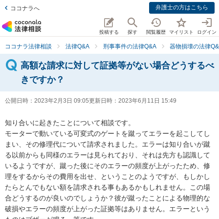
弁護士の方はこちら
ココナラへ
投稿する
探す
閲覧履歴
マイリスト
ログイン
ココナラ法律相談
法律Q&A
刑事事件の法律Q&A
器物損壊の法律Q&
高額な請求に対して証拠等がない場合どうするべ
きですか？
公開日時：
2023年2月3日 09:05
更新日時：
2023年6月11日 15:49
知り合いに起きたことについて相談です。

モーターで動いている可変式のゲートを蹴ってエラーを起こしてし
まい、その修理代について請求されました。エラーは知り合いが蹴
る以前からも同様のエラーは見られており、それは先方も認識して
いるようですが、蹴った後にそのエラーの頻度が上がったため、修
理をするからその費用を出せ、ということのようですが、もしかし
たらとんでもない額を請求される事もあるかもしれません。この場
合どうするのが良いのでしょうか？彼が蹴ったことによる物理的な
破損やエラーの頻度が上がった証拠等はありません。エラーという