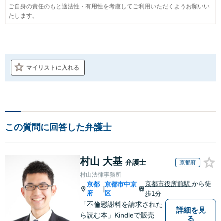
ご自身の責任のもと適法性・有用性を考慮してご利用いただくようお願いい
たします。
マイリストに入れる
この質問に回答した弁護士
村山 大基
弁護士
京都府
村山法律事務所
京都市役所前駅
から徒
京都
京都市中京
|
府
区
歩1分
「不倫慰謝料を請求された
詳細を見
ら読む本」Kindleで販売
る