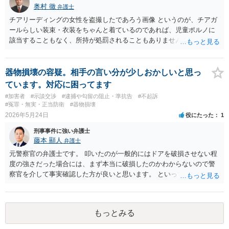
奥村 徹
弁護士
チアリーディングの女性を盗撮したであろう画像 というのが、チアガ
ールらしい装束・衣装をちゃんと着ているのであれば、児童ポルノに
該当することもなく、所持が処罰されることもありません
器物損壊の容疑。相手の言い分が少しおかしいと思っ
ています。対応に困ってます
#加害者
#示談交渉
#逮捕や勾留の阻止・準抗告
#不起訴
#冤罪・無実・正当防衛
#器物損壊
2026年5月24日
役にたった
1
刑事事件に強い弁護士
藤本 顯人
弁護士
元警察官の弁護士です。 叩いたのが一般的にはドアを破損させない程
度の強さだった場合には、まず本当に破損したのかわからないので警
察官を介して事実確認した方が良いと思います。 といっても教えても
らえない可能性もあるので、その場合には、あくまでも、壊れる程度
の強さでは叩いていないし、その後にドアを見る限り明確に壊れた痕
跡がなかったことを述べるのが良いのではないでしょうか。 また、示
もっとみる
談についても、そもそも破損させていないのであれば賠償義務はない
ですし、また不当に高額なのであれば仮に壊したのが事実だったとし