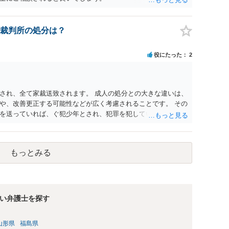
裁判所の処分は？
役にたった
2
され、全て家裁送致されます。 成人の処分との大きな違いは、
や、改善更正する可能性などが広く考慮されることです。 その
を送っていれば、ぐ犯少年とされ、犯罪を犯していなくとも、
致される可能性もあります。 本件生活状況が分かりませんの
、通常初犯の自転車窃盗で生活環境が整っていれば、審判不開
もっとみる
い弁護士を探す
山形県
福島県