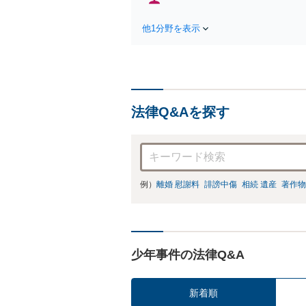
他1分野を表示
法律Q&Aを探す
例）
離婚 慰謝料
誹謗中傷
相続 遺産
著作物
少年事件の法律Q&A
新着順