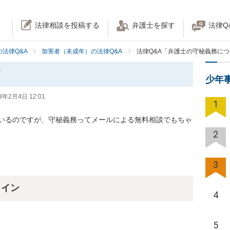
法律相談を投稿する
弁護士を探す
法律Q
法律Q&A
加害者（未成年）の法律Q&A
法律Q&A「弁護士の守秘義務に
て
少年
3年2月4日 12:01
1
いるのですが、守秘義務ってメールによる無料相談でもちゃ
2
3
ライン
4
5