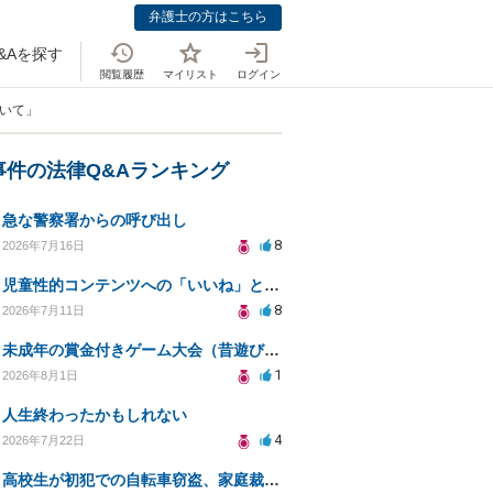
弁護士の方はこちら
&Aを探す
閲覧履歴
マイリスト
ログイン
ついて」
事件の法律Q&Aランキング
急な警察署からの呼び出し
8
2026年7月16日
児童性的コンテンツへの「いいね」と警察対応について
8
2026年7月11日
未成年の賞金付きゲーム大会（昔遊び）の開催は賭博罪になりますか？
1
2026年8月1日
人生終わったかもしれない
4
2026年7月22日
高校生が初犯での自転車窃盗、家庭裁判所の処分は？