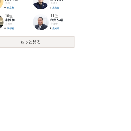
弁護士
弁護士
東京都
東京都
10
11
位
位
小杉 和
白井 弘昭
弁護士
弁護士
京都府
愛知県
もっと見る