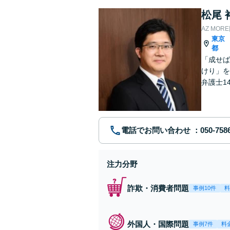
松尾 
AZ MO
東京
都
「成せば
けり」を
弁護士1
し、解決
電話でお問い合わせ
注力分野
詐欺・消費者問題
事例10件
料
外国人・国際問題
事例7件
料