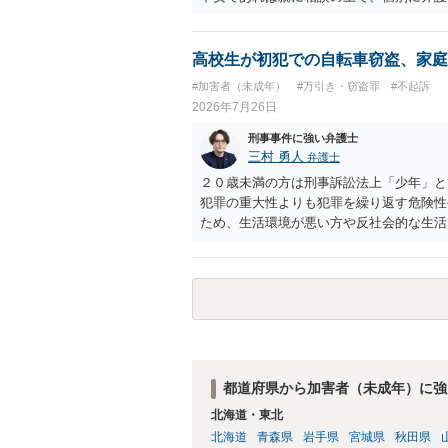
高校生が初犯での自転車窃盗、家庭
#加害者（未成年）
#万引き・窃盗罪
#不起訴
2026年7月26日
刑事事件に強い弁護士
三村 勇人
弁護士
２０歳未満の方は刑事訴訟法上「少年」と
犯罪の重大性よりも犯罪を繰り返す危険性
ため、生活環境が悪い方や反社会的な生活
不良交友等が原因で、保護観察や少年院送
で、適切なアドバイスがしにくいのですが
始か不処分となる可能性はあります。
都道府県から加害者（未成年）に強
北海道・東北
北海道
青森県
岩手県
宮城県
秋田県