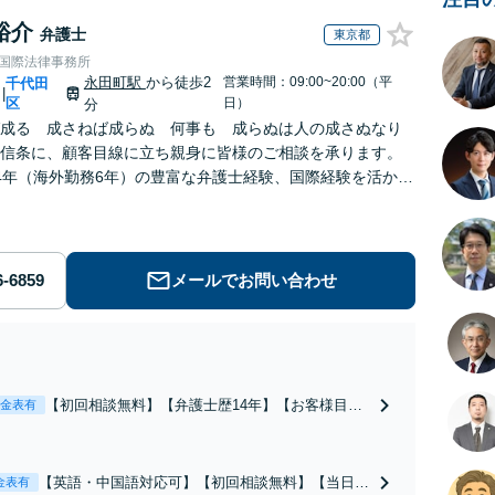
裕介
弁護士
東京都
RE国際法律事務所
永田町駅
から徒歩2
営業時間：09:00~20:00（平
千代田
|
区
日）
分
成る 成さねば成らぬ 何事も 成らぬは人の成さぬなり
信条に、顧客目線に立ち親身に皆様のご相談を承ります。
4年（海外勤務6年）の豊富な弁護士経験、国際経験を活か
への道筋を示した上でスピーディーに対応します。
メールでお問い合わせ
【初回相談無料】【弁護士歴14年】【お客様目
金表有
線】豊富な経験を活かし、情報商材詐欺、SEO対
策詐欺、物販コンサル詐欺など詐欺返金交渉に強
い弁護士が契約解除、返金、回収に尽力します。
【英語・中国語対応可】【初回相談無料】【当日/
金表有