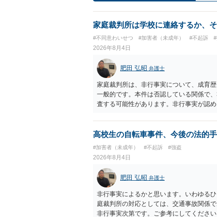
家庭裁判所は学校に連絡するか、そ
#不同意わいせつ
#加害者（未成年）
#不起訴
2026年8月4日
肥田 弘昭
弁護士
家庭裁判所は、非行事実について、成育歴
一般的です。本件は否認している関係で、
査する可能性があります。非行事実が認め
ら、その先の調査はないかと思います。ご
高校生の自転車事件、今後の法的手
#加害者（未成年）
#不起訴
#強盗
2026年8月4日
肥田 弘昭
弁護士
非行事実によるかと思います。いわゆるひ
庭裁判所の対応としては、交通事故関係で
非行事実次第です。ご参考にしてください