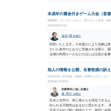
未成年の賞金付きゲーム大会（昔遊
#賭博罪・オンラインカジノ・闇スロット犯罪
#
2026年8月1日
澁谷 望
弁護士
回答いたします。※弁護士により見解は異
だいた条件のとおりに実施される限り、賭
会場の利用ルールなどの点には注意が必要
けてその得喪を争う場合に成立します。 
参加者からの参加費が全額会場レンタル費
が自らの財物を失うリスクが存在しないた
知人の情報を公開、名誉毀損の訴え
を得る目的もないため賭博場開帳図利罪も
#示談交渉
#不起訴
#前科・前歴をつけたくない
は生じにくいものの、民事・行政上の観点
2026年7月30日
顧客を誘引するためのものではないため対
銭徴収の可否など）への抵触が問題となる
刑事事件に強い弁護士
して、まず参加費がすべて会場代の実費に
泉 亮介
弁護士
とは無関係であることを明確にしておくこ
氏名と住所が、第三者からも特定できるよ
を含む利用目的を事前に正確に伝えて了解
められる可能性はあるかと思われます。 
不安であれば親に相談の上で、個別に弁護