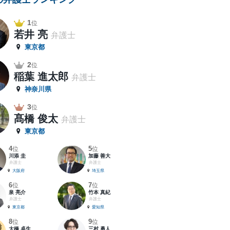
1
位
若井 亮
弁護士
東京都
2
位
稲葉 進太郎
弁護士
神奈川県
3
位
髙橋 俊太
弁護士
東京都
4
5
位
位
川添 圭
加藤 善大
弁護士
弁護士
大阪府
埼玉県
6
7
位
位
泉 亮介
竹本 真紀
弁護士
弁護士
東京都
愛知県
8
9
位
位
大橋 卓生
三村 勇人