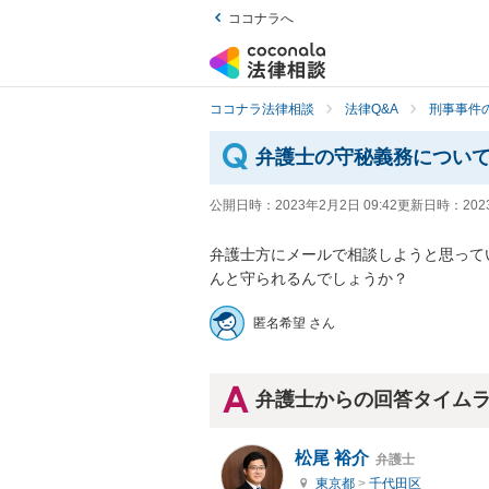
ココナラへ
ココナラ法律相談
法律Q&A
刑事事件の
弁護士の守秘義務につい
公開日時：
2023年2月2日 09:42
更新日時：
202
弁護士方にメールで相談しようと思って
んと守られるんでしょうか？
匿名希望 さん
弁護士からの回答タイム
松尾 裕介
弁護士
東京都
>
千代田区