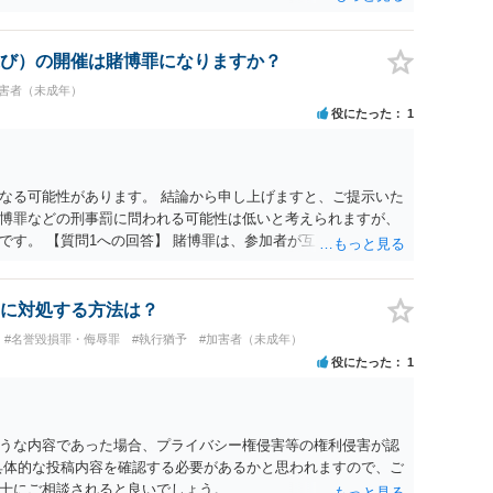
び）の開催は賭博罪になりますか？
加害者（未成年）
役にたった
1
なる可能性があります。 結論から申し上げますと、ご提示いた
博罪などの刑事罰に問われる可能性は低いと考えられますが、
です。 【質問1への回答】 賭博罪は、参加者が互いに財物を賭
質問者様がご自身のポケットマネーから懸賞として賞金を出し、
用に充てられて賞金原資と完全に分離されている場合、参加者
め賭博罪には該当しないとする見解が一般的です。また、利益
に対処する方法は？
成立しないと考えられます。 【質問2への回答】 刑事上の問題
#名誉毀損罪・侮辱罪
#執行猶予
#加害者（未成年）
から以下の点が考慮されます。景品表示法については事業者が
役にたった
1
象外と考えられますが、自治会館の利用規約（目的外利用や金
ことがあります。 【質問3への回答】 主催者としての注意点と
充てられている記録（領収書や収支の管理）を残し、賞金原資
とが大切です。また、自治会館の管理者に対し、参加費の集金
うな内容であった場合、プライバシー権侵害等の権利侵害が認
を得ておくのが賢明です。
具体的な投稿内容を確認する必要があるかと思われますので、ご
士にご相談されると良いでしょう。