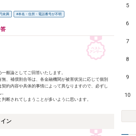
5
万円未満
本名・住所・電話番号が不明
6
回答
7
8
一般論としてご回答いたします。

9
有無、補償割合等は、各金融機関が被害状況に応じて個別
は契約内容や具体的事情によって異なりますので、必ずし
。

10
判断されてしまうことが多いように思います。

ライン