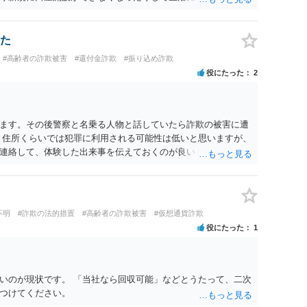
・依頼して進めるのがベターです。
た
#高齢者の詐欺被害
#還付金詐欺
#振り込め詐欺
役にたった
2
ます。その後警察と名乗る人物と話していたら詐欺の被害に遭
と住所くらいでは犯罪に利用される可能性は低いと思いますが、
連絡して、体験した出来事を伝えておくのが良いと思います。
不明
#詐欺の法的措置
#高齢者の詐欺被害
#仮想通貨詐欺
役にたった
1
いのが現状です。 「当社なら回収可能」などとうたって、二次
つけてください。