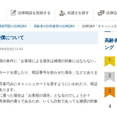
法律相談を投稿する
弁護士を探す
法律Q
費者問題の法律Q&A
高齢者の詐欺被害の法律Q&A
法律Q&A「キャッシュ
補償について
高齢
ング
4年9月4日 11:43
1
償の条件に「お客様による過失は補償の対象にはならない」
カードを渡したり、暗証番号を知らせた場合」などとありま
2
言葉巧みにキャッシュカードを渡すようにいわれたり、暗証
ります。

3
に遭った場合は「お客様の過失」となるのでしょうか？

具体例の通りであるため、いくら詐欺であっても補償の対象
4