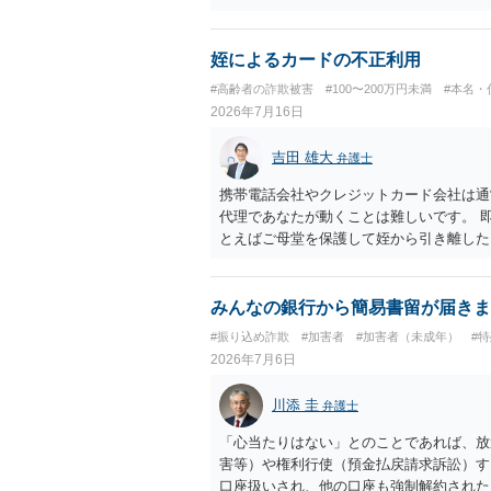
姪によるカードの不正利用
#高齢者の詐欺被害
#100〜200万円未満
#本名・
2026年7月16日
吉田 雄大
弁護士
携帯電話会社やクレジットカード会社は通
代理であなたが動くことは難しいです。 
とえばご母堂を保護して姪から引き離した
虐待（経済的虐待）事案として、ご母堂の
みんなの銀行から簡易書留が届きま
#振り込め詐欺
#加害者
#加害者（未成年）
#
2026年7月6日
川添 圭
弁護士
「心当たりはない」とのことであれば、放
害等）や権利行使（預金払戻請求訴訟）す
口座扱いされ、他の口座も強制解約された