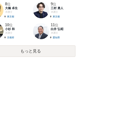
8
9
位
位
大橋 卓生
三村 勇人
弁護士
弁護士
東京都
東京都
10
11
位
位
小杉 和
白井 弘昭
弁護士
弁護士
京都府
愛知県
もっと見る