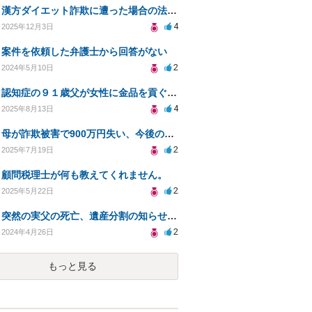
漢方ダイエット詐欺に遭った場合の法的対処法は？
4
2025年12月3日
案件を依頼した弁護士から回答がない
2
2024年5月10日
認知症の９１歳父が女性に金品を貢ぐのをやめさせたい
4
2025年8月13日
母が詐欺被害で900万円失い、今後の対応を相談したい
2
2025年7月19日
顧問税理士が何も教えてくれません。
2
2025年5月22日
突然の実父の死亡、遺産分割の知らせで、死亡2ヶ月前に中国人との婚姻や贈与に不審感！
2
2024年4月26日
もっと見る