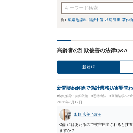
例）
離婚 慰謝料
誹謗中傷
相続 遺産
著作物
高齢者の詐欺被害の法律Q&A
新着順
新聞契約解除で偽計業務妨害罪問わ
#契約解除・契約取消
#悪徳商法
#高額請求への
2026年7月17日
永野 広美
弁護士
偽計にはあたるので被害届出されると捜査
ますか？