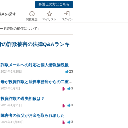
弁護士の方はこちら
&Aを探す
閲覧履歴
マイリスト
ログイン
カード詐欺の補償について」
者の詐欺被害の法律Q&Aランキ
詐欺メールへの対応と個人情報漏洩後の対策について相談
23
2024年6月20日
母が投資詐欺と法律事務所からの二重詐欺に遭いお金を取り戻す方法は？
3
2024年8月7日
投資詐欺の過失相殺は？
3
2025年1月21日
障害者の叔父がお金を取られました
3
2021年11月30日