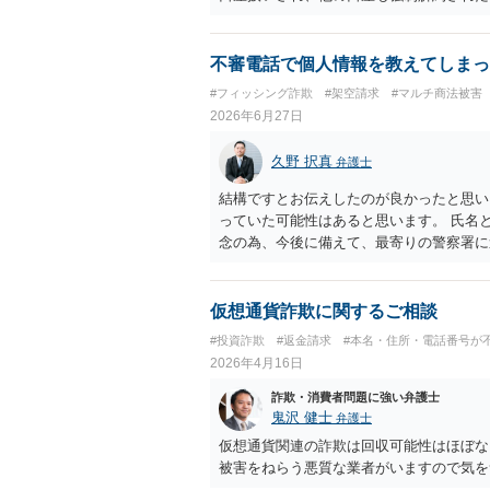
ジを受けることになります。弁護士へ相談
不審電話で個人情報を教えてしまっ
#フィッシング詐欺
#架空請求
#マルチ商法被害
2026年6月27日
久野 択真
弁護士
結構ですとお伝えしたのが良かったと思い
っていた可能性はあると思います。 氏名
念の為、今後に備えて、最寄りの警察署に
ご参考までに。
仮想通貨詐欺に関するご相談
#投資詐欺
#返金請求
#本名・住所・電話番号が
2026年4月16日
詐欺・消費者問題に強い弁護士
鬼沢 健士
弁護士
仮想通貨関連の詐欺は回収可能性はほぼな
被害をねらう悪質な業者がいますので気を