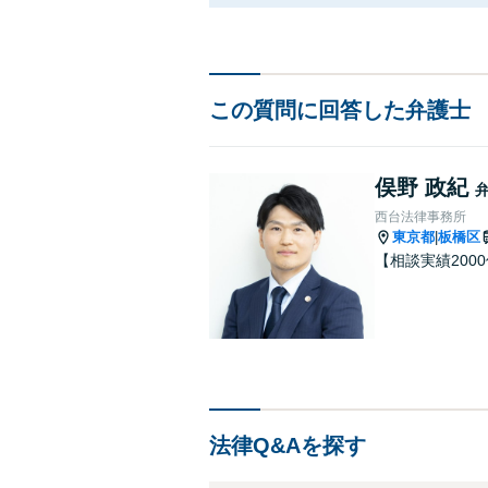
この質問に回答した弁護士
俣野 政紀
西台法律事務所
東京都
板橋区
|
【相談実績200
法律Q&Aを探す