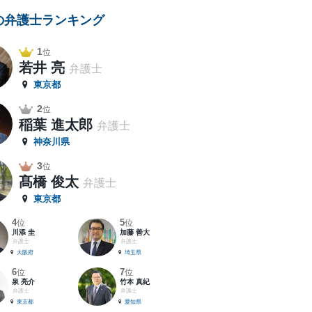
の弁護士ランキング
1
位
若井 亮
弁護士
東京都
2
位
稲葉 進太郎
弁護士
神奈川県
3
位
髙橋 俊太
弁護士
東京都
4
5
位
位
川添 圭
加藤 善大
弁護士
弁護士
大阪府
埼玉県
6
7
位
位
泉 亮介
竹本 真紀
弁護士
弁護士
東京都
愛知県