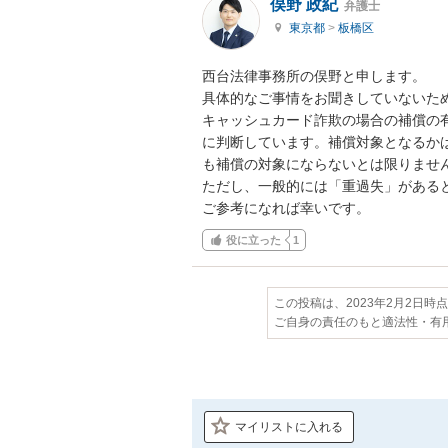
俣野 政紀
弁護士
東京都
>
板橋区
西台法律事務所の俣野と申します。

具体的なご事情をお聞きしていないため
キャッシュカード詐欺の場合の補償の
に判断しています。補償対象となるか
も補償の対象にならないとは限りません
ただし、一般的には「重過失」があると
ご参考になれば幸いです。
役に立った
1
この投稿は、2023年2月2日時
ご自身の責任のもと適法性・有
マイリストに入れる