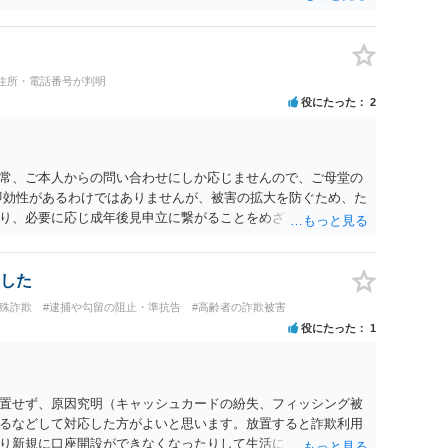
住所・電話番号が判明
役にたった
2
常、ご本人からの問い合わせにしか応じませんので、ご母堂の
即効性があるわけではありませんが、被害の拡大を防ぐため、た
り、必要に応じ成年後見申立に繋がることをめざして、高齢者
自宅の市町村役場に相談するのが正しいやり方になります。
した
特殊詐欺
#逮捕や勾留の阻止・準抗告
#高齢者の詐欺被害
役にたった
1
置せず、原因究明（キャッシュカードの紛失、フィッシング被
るなどして対応した方がよいと思います。放置すると詐欺利用
り新規に口座開設ができなくなったりして生活に重大なダメー