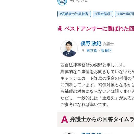
たかな さん
高齢者の詐欺被害
返金請求
10〜50
ベストアンサーに選ばれた
俣野 政紀
弁護士
東京都
>
板橋区
西台法律事務所の俣野と申します。

具体的なご事情をお聞きしていないため
キャッシュカード詐欺の場合の補償の
に判断しています。補償対象となるか
も補償の対象にならないとは限りません
ただし、一般的には「重過失」があると
ご参考になれば幸いです。
弁護士からの回答タイム