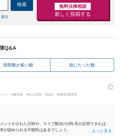
検索
無料法律相談
新しく投稿する
 違法
律Q&A
回答数が多い順
役にたった順
ベート
#被害者
#炎上対策
#訴訟・損害賠償請求
メントがされた日時や，ライブ配信のURL等が証明できれば，
求が認められる可能性はあるでしょう。