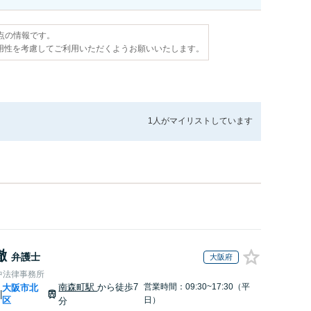
時点の情報です。
用性を考慮してご利用いただくようお願いいたします。
1人が
マイリストしています
徹
弁護士
大阪府
中法律事務所
南森町駅
から徒歩7
営業時間：09:30~17:30（平
大阪市北
|
区
日）
分