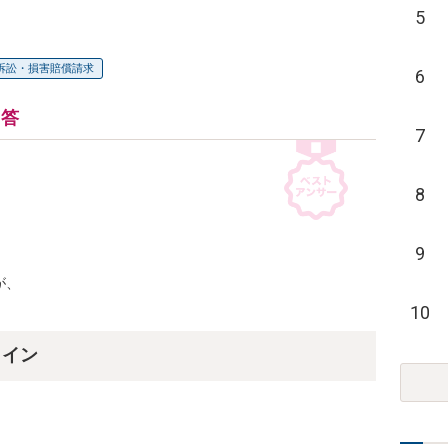
5
訴訟・損害賠償請求
6
回答
7
8
9
、

10
ライン