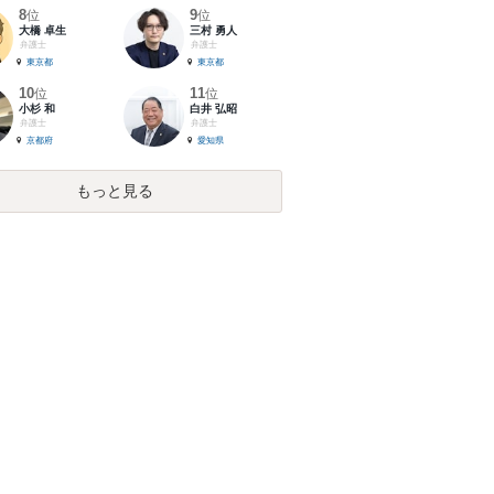
8
9
位
位
大橋 卓生
三村 勇人
弁護士
弁護士
東京都
東京都
10
11
位
位
小杉 和
白井 弘昭
弁護士
弁護士
京都府
愛知県
もっと見る