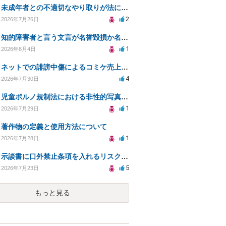
未成年者との不適切なやり取りが法に触れる可能性と対処法
2
2026年7月26日
知的障害者と言う文言が名誉毀損か名誉感情の侵害になるか教えてほしい。
1
2026年8月4日
ネットでの誹謗中傷によるコミケ売上減少、損害賠償は可能か？
4
2026年7月30日
児童ポルノ規制法における非性的写真とテキストの扱いは？
1
2026年7月29日
著作物の定義と使用方法について
1
2026年7月28日
示談書に口外禁止条項を入れるリスクはありますか？
5
2026年7月23日
もっと見る