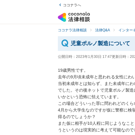
ココナラへ
ココナラ法律相談
法律Q&A
インター
児童ポルノ製造について
公開日時：
2023年1月30日 17:47
更新日時：
20
19歳男性です。

去年の9月頃未成年と思われる女性にわい
当初未成年とは知らず、また未成年にわ
でした。その後ネットで児童ポルノ製造
いかという恐怖に怯えています。

この場合どういった罪に問われどのくら
4月から大学生なのですが仮に警察に検
得るのでしょうか？

また仮に相手が10人程に同じようなこ
うというのは現実的に考えて可能なので