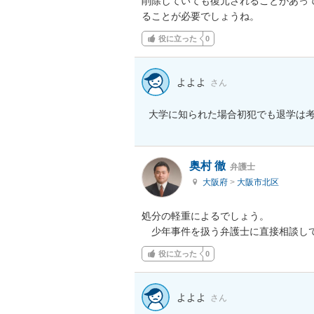
削除していても復元されることがあっ
ることが必要でしょうね。
役に立った
0
よよよ
さん
大学に知られた場合初犯でも退学は
奥村 徹
弁護士
大阪府
>
大阪市北区
処分の軽重によるでしょう。

　少年事件を扱う弁護士に直接相談し
役に立った
0
よよよ
さん