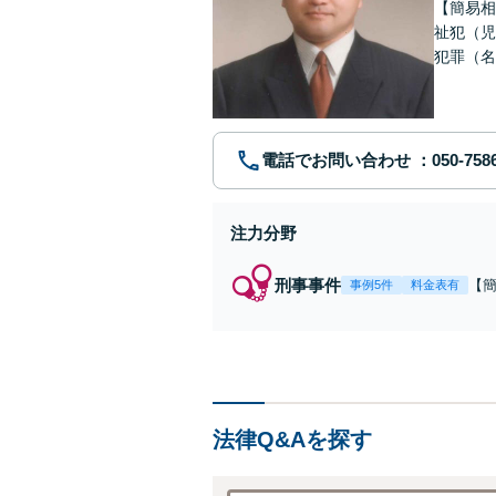
【簡易相
祉犯（児
犯罪（名
護士です
電話でお問い合わせ
注力分野
刑事事件
【
事例5件
料金表有
福
例
リ
法律Q&Aを探す