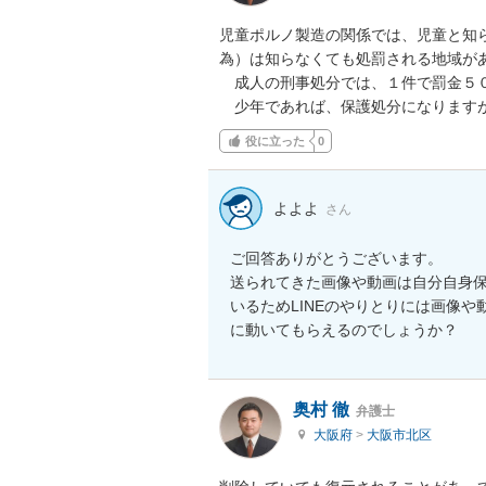
児童ポルノ製造の関係では、児童と知
為）は知らなくても処罰される地域があ
　成人の刑事処分では、１件で罰金５０
　少年であれば、保護処分になります
役に立った
0
よよよ
さん
ご回答ありがとうございます。

送られてきた画像や動画は自分自身
いるためLINEのやりとりには画像
に動いてもらえるのでしょうか？
奥村 徹
弁護士
大阪府
>
大阪市北区