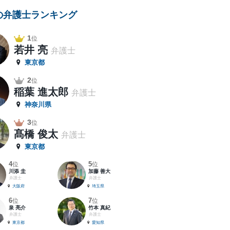
の弁護士ランキング
1
位
若井 亮
弁護士
東京都
2
位
稲葉 進太郎
弁護士
神奈川県
3
位
髙橋 俊太
弁護士
東京都
4
5
位
位
川添 圭
加藤 善大
弁護士
弁護士
大阪府
埼玉県
6
7
位
位
泉 亮介
竹本 真紀
弁護士
弁護士
東京都
愛知県