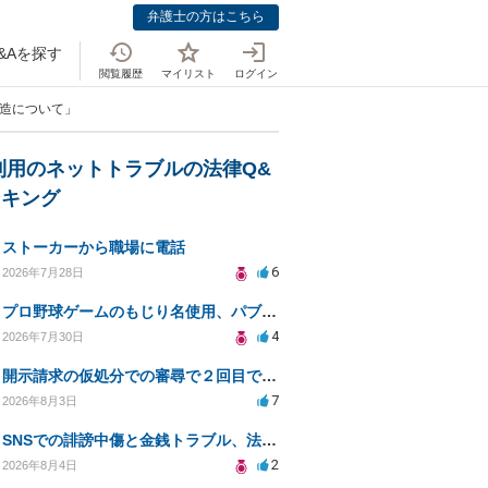
弁護士の方はこちら
&Aを探す
閲覧履歴
マイリスト
ログイン
製造について」
利用のネットトラブルの法律Q&
ンキング
ストーカーから職場に電話
6
2026年7月28日
プロ野球ゲームのもじり名使用、パブリシティ権の影響は？
4
2026年7月30日
開示請求の仮処分での審尋で２回目で終わらない場合どうしたらいいですか
7
2026年8月3日
SNSでの誹謗中傷と金銭トラブル、法的対応の相談
2
2026年8月4日