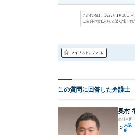
この投稿は、2023年1月30日
ご自身の責任のもと適法性・有
マイリストに入れる
この質問に回答した弁護士
奥村 
奥村＆田
大阪
府