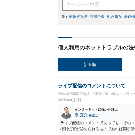
例）
離婚 慰謝料
誹謗中傷
相続 遺産
著作物
個人利用のネットトラブルの法
新着順
ライブ配信のコメントについて
#発信者情報開示請求
#誹謗中傷
#個人・プライ
2026年8月7日
インターネットに強い弁護士
泉 亮介
弁護士
ライブ配信のコメントであっても，そのコ
権利侵害が認められるものであれば開示請