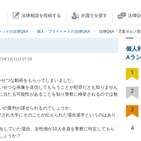
法律相談を投稿する
弁護士を探す
法律Q
ネットの法律Q&A
個人・プライベートの法律Q&A
法律Q&A「児童ポルノ
個人
Aラ
23年1月31日 07:58
1
せつな動画をもらってしまいました。

いせつな画像を送信してもらうことが犯罪だとも知りません
2
に当たる可能性があることを知り警察に検挙されるのでは無
いの量刑が課せられるのでしょうか。

3
挙され大学にそのことが伝えられた場合退学というのはあり
4
とをしていた場合、女性側が10人全員を警察に特定してもら
しょうか？