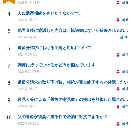
8
2026年4月23日
4
夫に遺産相続をさせたくないです。
8
2022年3月1日
5
他界直後に協議した内容は、協議書はないが反映されるのでしょうか？
10
2018年1月24日
6
遺留分請求における問題と対応について
1
2024年2月5日
7
調停に持っていけるかどうか悩んでいます
5
2021年12月7日
8
遺留分請求の取り下げ後、相続が完全終了するか確認したい
4
2025年8月7日
9
後見人等による「親族の意見書」の提出を無視した場合のデメリットと今後に関して
9
2022年8月2日
10
父の遺産が後妻に渡る件で法的に対抗できるか？
4
2026年3月16日