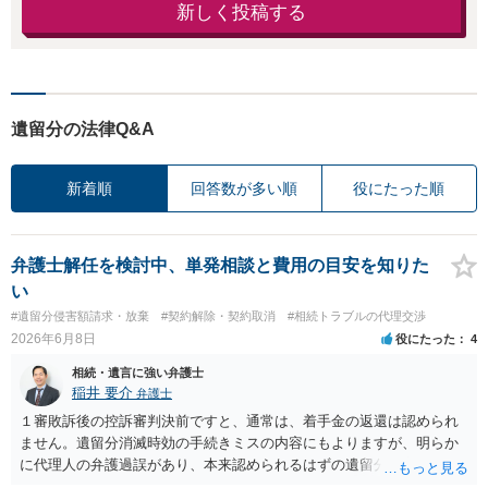
新しく投稿する
遺留分の法律Q&A
新着順
回答数が多い順
役にたった順
弁護士解任を検討中、単発相談と費用の目安を知りた
い
#遺留分侵害額請求・放棄
#契約解除・契約取消
#相続トラブルの代理交渉
2026年6月8日
役にたった
4
相続・遺言に強い弁護士
稲井 要介
弁護士
１審敗訴後の控訴審判決前ですと、通常は、着手金の返還は認められ
ません。遺留分消滅時効の手続きミスの内容にもよりますが、明らか
に代理人の弁護過誤があり、本来認められるはずの遺留分侵害額請求
ができなくなった場合は、代理人弁護士への損害賠償請求をすること