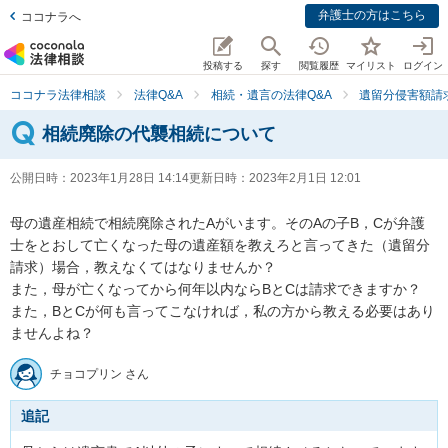
弁護士の方はこちら
ココナラへ
投稿する
探す
閲覧履歴
マイリスト
ログイン
ココナラ法律相談
法律Q&A
相続・遺言の法律Q&A
遺留分侵害額請
相続廃除の代襲相続について
公開日時：
2023年1月28日 14:14
更新日時：
2023年2月1日 12:01
母の遺産相続で相続廃除されたAがいます。そのAの子B，Cが弁護
士をとおして亡くなった母の遺産額を教えろと言ってきた（遺留分
請求）場合，教えなくてはなりませんか？

また，母が亡くなってから何年以内ならBとCは請求できますか？

また，BとCが何も言ってこなければ，私の方から教える必要はあり
ませんよね？
チョコプリン さん
追記