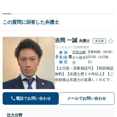
この質問に回答した弁護士
吉岡 一誠
弁護士
東京都
ワンオネスト法律事務所
代官山駅
営業時間：00:00~
東
渋
23:55（土日祝
京
谷
から徒歩2
|
都
区
日）
分
【土日祝・深夜相談可】【初回相談
無料】【弁護士歴１０年以上】【ご
依頼後は弁護士の直通ＬＩＮＥでい
つでも連絡可能】【刑事事件・不動
産トラブル・企業法務・男女トラブ
ル・ナイトワークトラブルに注力】
電話でお問い合わせ
メールでお問い合わせ
注力分野