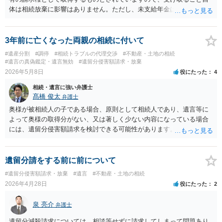
体は相続放棄に影響はありません。ただし、未支給年金は年金受給口
座へ振り込まれることが多く、もしそうなった場合、それをそもそも
引き出せるのか、引き出せたとして法定単純承認と誤解されて債権者
から相続放棄を争われるリスクをどう受け止めるか、といった問題だ
3年前に亡くなった両親の相続に付いて
あります。
#遺産分割
#調停
#相続トラブルの代理交渉
#不動産・土地の相続
#遺言の真偽鑑定・遺言無効
#遺留分侵害額請求・放棄
2026年5月8日
役にたった
4
相続・遺言に強い弁護士
髙橋 俊太
弁護士
奥様が被相続人の子である場合、原則として相続人であり、遺言等に
よって奥様の取得分がない、又は著しく少ない内容になっている場合
には、遺留分侵害額請求を検討できる可能性があります。ただし、
「相続は３年以内」という説明は、遺留分そのものではなく、相続登
記の義務化に関する説明と混同されている可能性があります。相続登
記については、不動産を相続で取得したことを知った日から３年以内
遺留分請をする前に前について
に申請する義務があります。一方、遺留分侵害額請求は、相続開始お
#遺留分侵害額請求・放棄
#遺言
#不動産・土地の相続
よび遺留分を侵害する贈与・遺贈があったことを知った時から１年で
2026年4月28日
役にたった
2
時効にかかります。また、相続開始から１０年が経過すると、認識の
有無にかかわらず行使できなくなります。 奥様がご両親の死亡を最近
泉 亮介
弁護士
まで知らなかったのであれば、少なくとも「知った時から１年」の時
効がいつから進むかは慎重に検討する必要があります。ただし、死亡
遺留分減殺請求については、相談等せずに請求してしまって問題あり