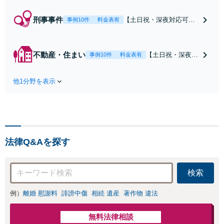
刑事事件
【土日祝・深夜対応可】
事例10件
料金表有
【原則即日介入】迅速な
対応により示談成立・不
起訴を目指します。逮捕
不動産・住まい
【土日祝・深夜相
事例10件
料金表有
勾留されている場合、首
談可】賃貸借にお
都圏近郊は原則即日接見
ける貸主・借主、
可能です。職務質問時に
他1分野を表示
売買における売
お電話いただければ現場
主・買主、その他
臨場も可能です。【初回
仲介・管理等いず
相談無料】
れの立場でも対応
可能【初回相談無
料】
法律Q&Aを探す
検索
例）
離婚 慰謝料
誹謗中傷
相続 遺産
著作物 違法
無料法律相談