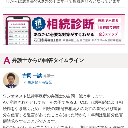
母からは遺言書でA以外の子にすべて相続させるとなっています
弁護士からの回答タイムライン
吉岡 一誠
弁護士
東京都
>
渋谷区
ワンオネスト法律事務所の弁護士の吉岡一誠と申します。

Aが廃除されたとしても、その子であるB、Cは、代襲相続により相
続権を引き継ぐため、相続の開始(被相続人の死亡の事実)及び遺留
分を侵害する遺言があったことを知った時から１年間は遺留分侵害
額請求をすることができます。

BやCから何も言ってこないようであれば、相談者様の方から積極的