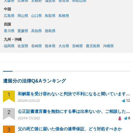
大阪府
兵庫県
京都府
滋賀県
奈良県
和歌山県
中国
広島県
岡山県
山口県
鳥取県
島根県
四国
香川県
愛媛県
高知県
徳島県
九州・沖縄
福岡県
佐賀県
長崎県
熊本県
大分県
宮崎県
鹿児島県
沖縄県
遺留分の法律Q&Aランキング
1
和解案を受け容れないと判決で不利になると聞いていますが実際は如何なものでしょうか？
12
2022年12月1日
2
公正証書遺言書を無効にする事は出来ないか、ご相談したいです。
8
2024年7月18日
3
父の死亡後に届いた借金の連帯保証、どう対処すべきか