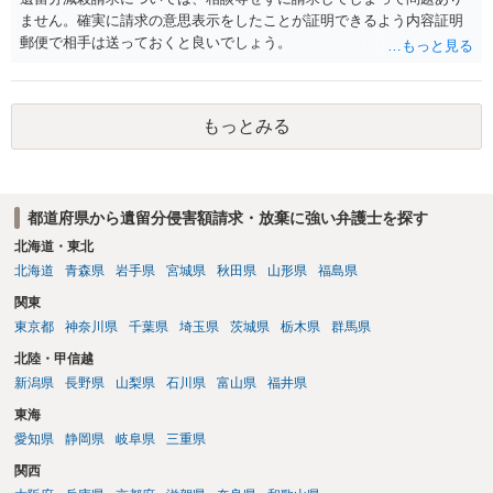
から３年が経過しているとのことですので、早急に戸籍、遺言の有
ません。確実に請求の意思表示をしたことが証明できるよう内容証明
無、不動産登記、遺産分割協議書の有無を確認した方がよいでしょ
郵便で相手は送っておくと良いでしょう。
う。特に、お姉様側だけで不動産名義を変更している場合、遺言があ
ったのか、遺産分割協議書が作成されているのか、奥様の署名押印が
あるのかが重要です。奥様が何も署名していないのであれば、遺留分
以前に、法定相続分や遺産分割未了の問題として整理すべき場合もあ
もっとみる
ります。 奥様において戸籍謄本、不動産登記簿、固定資産評価証明
書、遺言書の有無等を確認し、弁護士に個別に相談した方がよいと思
われます。
都道府県から遺留分侵害額請求・放棄に強い弁護士を探す
北海道・東北
北海道
青森県
岩手県
宮城県
秋田県
山形県
福島県
関東
東京都
神奈川県
千葉県
埼玉県
茨城県
栃木県
群馬県
北陸・甲信越
新潟県
長野県
山梨県
石川県
富山県
福井県
東海
愛知県
静岡県
岐阜県
三重県
関西