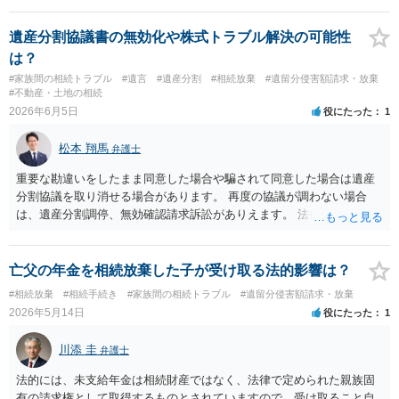
が考えられます。和解の余地があるかにもよりますが、このタイミン
グで中途解約しても、新たに受任してくれる弁護士がいるかどうか気
遺産分割協議書の無効化や株式トラブル解決の可能性
になるところです。弁護士に個別に相談した方が良いと思われます。
は？
#家族間の相続トラブル
#遺言
#遺産分割
#相続放棄
#遺留分侵害額請求・放棄
#不動産・土地の相続
2026年6月5日
役にたった
1
松本 翔馬
弁護士
重要な勘違いをしたまま同意した場合や騙されて同意した場合は遺産
分割協議を取り消せる場合があります。 再度の協議が調わない場合
は、遺産分割調停、無効確認請求訴訟がありえます。 法律事務所で個
別に相談されると良いでしょう。
亡父の年金を相続放棄した子が受け取る法的影響は？
#相続放棄
#相続手続き
#家族間の相続トラブル
#遺留分侵害額請求・放棄
2026年5月14日
役にたった
1
川添 圭
弁護士
法的には、未支給年金は相続財産ではなく、法律で定められた親族固
有の請求権として取得するものとされていますので、受け取ること自