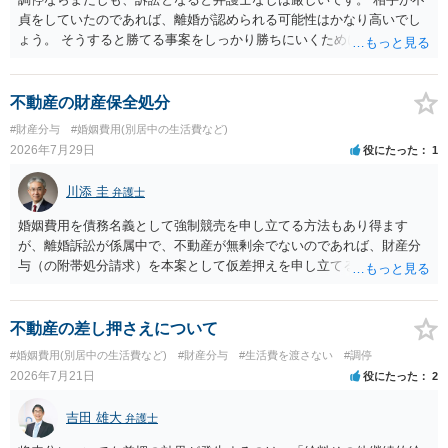
貞をしていたのであれば、離婚が認められる可能性はかなり高いでし
ょう。 そうすると勝てる事案をしっかり勝ちにいくためにも弁護士委
任を強くおすすめします。
不動産の財産保全処分
#財産分与
#婚姻費用(別居中の生活費など)
2026年7月29日
役にたった
1
川添 圭
弁護士
婚姻費用を債務名義として強制競売を申し立てる方法もあり得ます
が、離婚訴訟が係属中で、不動産が無剰余でないのであれば、財産分
与（の附帯処分請求）を本案として仮差押えを申し立てる（法的には
審判前保全処分の扱いになるので管轄は家庭裁判所）という方法も考
えられます。弁護士へ依頼しているのであれば、担当弁護士とよく相
談してください。
不動産の差し押さえについて
#婚姻費用(別居中の生活費など)
#財産分与
#生活費を渡さない
#調停
2026年7月21日
役にたった
2
吉田 雄大
弁護士