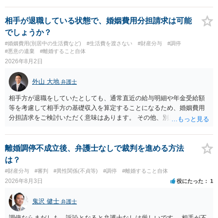
婚する、慰謝料をとるなど）ことができると思われます。 ただし、不
貞発覚後、長期間同居を続けると、不貞を許したとの評価につながる
相手が退職している状態で、婚姻費用分担請求は可能
場合がありますので、ご注意ください。 以上、ご参考まで。
でしょうか？
#婚姻費用(別居中の生活費など)
#生活費を渡さない
#財産分与
#調停
#悪意の遺棄
#離婚すること自体
2026年8月2日
外山 大地
弁護士
相手方が退職をしていたとしても、通常直近の給与明細や年金受給額
等を考慮して相手方の基礎収入を算定することになるため、婚姻費用
分担請求をご検討いただく意味はあります。 その他、別居の経緯、質
問者様の年収、監護されているお子様がいるかといった事情をふまえ
て、ご検討いただくのが良いかと思います。
離婚調停不成立後、弁護士なしで裁判を進める方法
は？
#財産分与
#審判
#異性関係(不貞等)
#調停
#離婚すること自体
2026年8月3日
役にたった
1
鬼沢 健士
弁護士
調停ならまだしも、訴訟となると弁護士なしは厳しいです。 相手が不