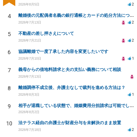
2
2026年8月5日
4
離婚後の元配偶者名義の銀行通帳とカードの処分方法について
2
2026年7月13日
5
不動産の差し押さえについて
2
2026年7月21日
6
協議離婚で一度了承した内容を変更したいです
1
2026年7月10日
7
義母からの借地料請求と夫の支払い義務について相談
2026年7月13日
8
離婚調停不成立後、弁護士なしで裁判を進める方法は？
1
2026年8月3日
9
相手が退職している状態で、婚姻費用分担請求は可能でしょうか？
2026年8月2日
10
法テラス経由の弁護士が財産分与を未解決のまま放置
2
2026年7月18日