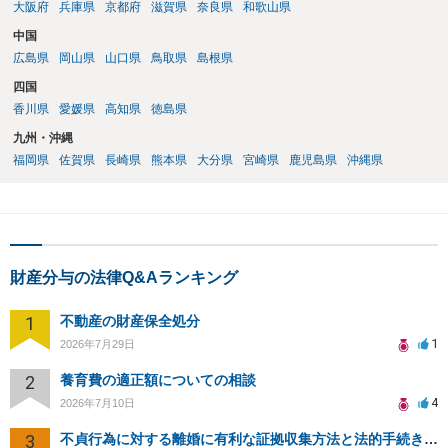
大阪府
兵庫県
京都府
滋賀県
奈良県
和歌山県
中国
広島県
岡山県
山口県
鳥取県
島根県
四国
香川県
愛媛県
高知県
徳島県
九州・沖縄
福岡県
佐賀県
長崎県
熊本県
大分県
宮崎県
鹿児島県
沖縄県
財産分与の法律Q&Aランキング
1
不動産の財産保全処分
1
2026年7月29日
2
養育費の適正額についての相談
4
2026年7月10日
3
不貞行為に対する離婚に有利な証拠収集方法と法的手続きについて