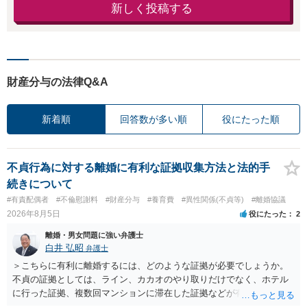
新しく投稿する
財産分与の法律Q&A
新着順
回答数が多い順
役にたった順
不貞行為に対する離婚に有利な証拠収集方法と法的手
続きについて
#有責配偶者
#不倫慰謝料
#財産分与
#養育費
#異性関係(不貞等)
#離婚協議
2026年8月5日
役にたった
2
離婚・男女問題に強い弁護士
白井 弘昭
弁護士
＞こちらに有利に離婚するには、どのような証拠が必要でしょうか。
不貞の証拠としては、ライン、カカオのやり取りだけでなく、ホテル
に行った証拠、複数回マンションに滞在した証拠などが有効です。 不
貞の証拠があれば、離婚をさらに有利に進める（離婚したい時期に離