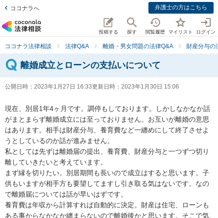
弁護士の方はこちら
ココナラへ
投稿する
探す
閲覧履歴
マイリスト
ログイン
ココナラ法律相談
法律Q&A
離婚・男女問題の法律Q&A
財産分与の
離婚成立とローンの支払いについて
公開日時：
2023年1月27日 16:33
更新日時：
2023年1月30日 15:06
現在、別居1年4ヶ月です。調停もしております。しかしなかなか話
がまとまらず離婚成立には至っておりません。お互いが離婚の意思
はあります。相手は財産分与、養育費など一纏めにして終了させよ
うとしているのか話が進みません。

私としては先ずは離婚届の提出、養育費、財産分与と一つずつ切り
離していきたいと考えています。

まず縁を切りたい。別居期間も長いので成立はすると思います。子
供もいますが相手方も要望してますし引き取る気はないです。なの
で離婚届については話が早いはずです。

養育費は年収から計算すれば自動的に決定。財産は住宅、ローンも
ある事からなかなか纏まらないので離婚後かと思います。そこで気