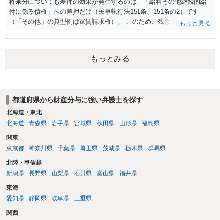
将来分についても差押の効果が発生するのは、「給料その他継続的給
付に係る債権」への差押だけ（民事執行法151条、151条の2）です
（「その他」の典型例は家賃請求権）。 このため、残念ながらお答え
は否です。つまり、不動産を差し押さえた場合には、申立時までの分
のみが配当の対象です。
もっとみる
都道府県から財産分与に強い弁護士を探す
北海道・東北
北海道
青森県
岩手県
宮城県
秋田県
山形県
福島県
関東
東京都
神奈川県
千葉県
埼玉県
茨城県
栃木県
群馬県
北陸・甲信越
新潟県
長野県
山梨県
石川県
富山県
福井県
東海
愛知県
静岡県
岐阜県
三重県
関西