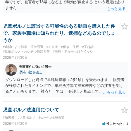
年ですが、被害者が18歳になるまで時効が停止する という規定はあり
ません
児童ポルノに該当する可能性のある動画を購入した件
で、家族や職場に知られたり、逮捕などあるのでしょ
うか
#逮捕による解雇・退学回避
#加害者
#釈放・保釈
#不起訴
#児童ポルノ・わいせつ物頒布等
#前科・前歴をつけたくない
2026年7月30日
刑事事件に強い弁護士
奥村 徹
弁護士
ダウンロードした時点で単純所持罪（7条1項）を疑われます。 販売者
が検挙されたタイミングで、単純所持罪で捜索差押などの捜査を受け
ることがあります。 対応としては、 弁護士と相談して、 児童ポルノ
と知らなかったという弁解を厚くした書面を作成してもらい 警察に相
談しておく などが考えられます。
児童ポルノ法適用について
#加害者
#児童ポルノ・わいせつ物頒布等
2026年7月30日
役にたった
1