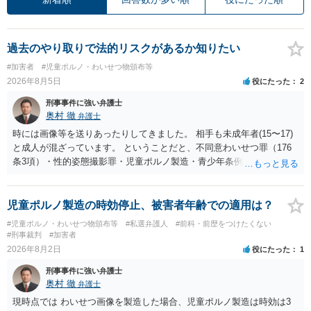
過去のやり取りで法的リスクがあるか知りたい
#加害者
#児童ポルノ・わいせつ物頒布等
2026年8月5日
役にたった
2
刑事事件に強い弁護士
奥村 徹
弁護士
時には画像等を送りあったりしてきました。 相手も未成年者(15〜17)
と成人が混ざっています。 ということだと、不同意わいせつ罪（176
条3項）・性的姿態撮影罪・児童ポルノ製造・青少年条例違反（わいせ
つ行為 児童ポルノ要求）などが検討されます。 重い罪もあるの
で、警察にバレれば、それなりの捜査を受けるでしょう。
児童ポルノ製造の時効停止、被害者年齢での適用は？
#児童ポルノ・わいせつ物頒布等
#私選弁護人
#前科・前歴をつけたくない
#刑事裁判
#加害者
2026年8月2日
役にたった
1
刑事事件に強い弁護士
奥村 徹
弁護士
現時点では わいせつ画像を製造した場合、児童ポルノ製造は時効は3