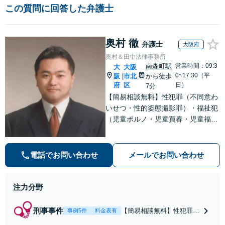
この質問に回答した弁護士
奥村 徹
弁護士
大阪府
奥村＆田中法律事務所
南森町駅
営業時間：09:3
大
大阪
0~17:30（平
阪
市北
から徒歩
|
府
区
日）
7分
【簡易相談無料】性犯罪（不同意わ
いせつ・性的姿態撮影罪）・福祉犯
（児童ポルノ・児童買春・児童福祉
法・青少年条例）・ネット犯罪（名
誉毀損・わいせつ物・不正アクセス
等）に非常に詳しい弁護士です
電話でお問い合わせ
メールでお問い合わせ
注力分野
刑事事件
【簡易相談無料】性犯罪
事例5件
料金表有
（不同意性交・不同意わい