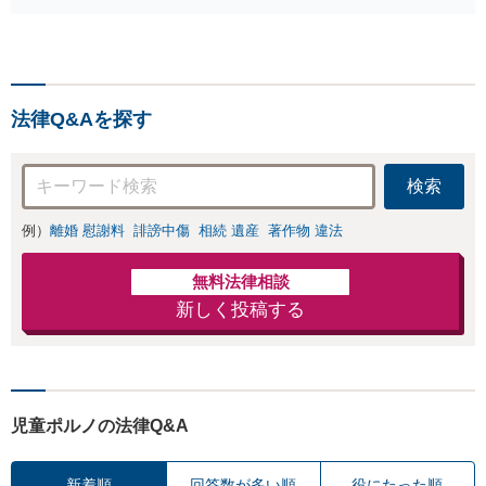
せつ）・福祉犯（児童ポル
ノ・児童買春・児童福祉
法・青少年条例）・ネット
犯罪（名誉毀損・わいせつ
物・不正アクセス・リベン
法律Q&Aを探す
ジポルノ罪等）に非常に詳
しい弁護士です
検索
例）
離婚 慰謝料
誹謗中傷
相続 遺産
著作物 違法
無料法律相談
新しく投稿する
児童ポルノの法律Q&A
新着順
回答数が多い順
役にたった順