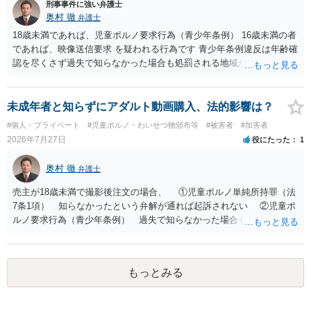
刑事事件に強い弁護士
奥村 徹
弁護士
18歳未満であれば、児童ポルノ要求行為（青少年条例） 16歳未満の者
であれば、映像送信要求 を疑われる行為です 青少年条例違反は年齢確
認を尽くさず過失で知らなかった場合も処罰される地域があるので、
注意して下さい
未成年者と知らずにアダルト動画購入、法的影響は？
#個人・プライベート
#児童ポルノ・わいせつ物頒布等
#被害者
#加害者
2026年7月27日
役にたった
1
奥村 徹
弁護士
売主が18歳未満で撮影後注文の場合、 ①児童ポルノ単純所持罪（法
7条1項） 知らなかったという弁解が通れば起訴されない ②児童ポ
ルノ要求行為（青少年条例） 過失で知らなかった場合も処罰される
地域がある の罪名が検討されます。 警察にバレれば捜索差押を受け
ることになります。 対応としては、福祉犯罪に詳しい弁護士に相談
した上で 相手方の地域も知らない・年齢も知らなかったという弁
もっとみる
解 もう消したので持ってない という弁解を用意して、警察相談を
検討してください。