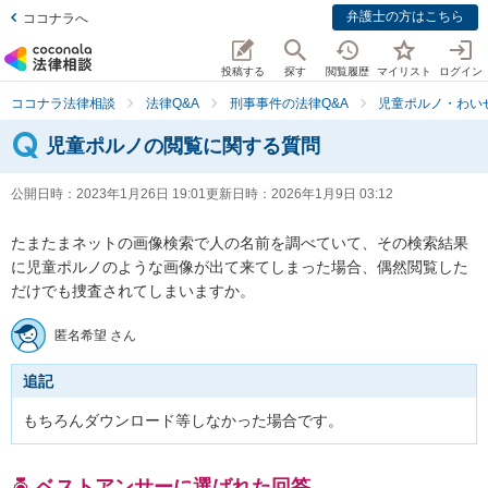
弁護士の方はこちら
ココナラへ
投稿する
探す
閲覧履歴
マイリスト
ログイン
ココナラ法律相談
法律Q&A
刑事事件の法律Q&A
児童ポルノ・わい
児童ポルノの閲覧に関する質問
公開日時：
2023年1月26日 19:01
更新日時：
2026年1月9日 03:12
たまたまネットの画像検索で人の名前を調べていて、その検索結果
に児童ポルノのような画像が出て来てしまった場合、偶然閲覧した
だけでも捜査されてしまいますか。
匿名希望 さん
追記
もちろんダウンロード等しなかった場合です。
ベストアンサーに選ばれた回答