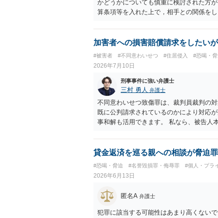
かどうかについても慎重に検討された方が
算条項等を入れた上で，相手との関係をし
があるでしょう。 一度弁護士に相談をさ
加害者への損害賠償請求をしたいが
#被害者
#不同意わいせつ
#住居侵入
#恐喝・脅
2026年7月10日
刑事事件に強い弁護士
三村 勇人
弁護士
不同意わいせつ致傷罪は、裁判員裁判の対
既に公判請求されているのかにより対応が
事和解も活用できます。 私なら、被告人
を取得できるの、まずは刑事和解を検討し
ますが、経験上うまくいった例をみたこと
す。 ※余談ですが、被害者通知を依頼す
貸金返済を巡る親への相談が脅迫罪
ので、送致後であれば検察庁に電話してみ
#恐喝・脅迫
#名誉毀損罪・侮辱罪
#個人・プラ
2026年6月13日
匿名A
弁護士
犯罪に該当する可能性はあまり高くないで