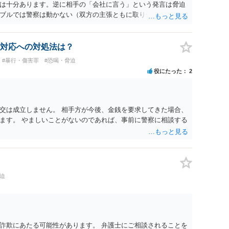
は十分あります。逆に相手の「会社に言う」という発言は脅迫
ブルでは警察は動かない（双方の主張ともに取り合わない）で
訟や支払督促など法的措置を取るべきというのが法律相談として
う行為が犯罪に該当しないとしても、本件のように余計なトラ
期待できなくなり、事情によっては不法行為を主張されて事実
対応への対処法は？
り、何の得にもなりません。
#暴行・傷害罪
#恐喝・脅迫
役にたった
2
交は成立しません。 相手方が今後、金銭を要求してきた場合、
ます。 やましいことがないのであれば、事前に警察に相談する
迫
詐欺にあたる可能性があります。 弁護士にご相談されることを