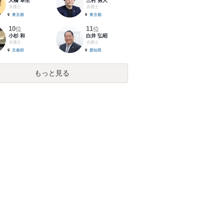
大橋 卓生
三村 勇人
弁護士
弁護士
東京都
東京都
10
11
位
位
小杉 和
白井 弘昭
弁護士
弁護士
京都府
愛知県
もっと見る