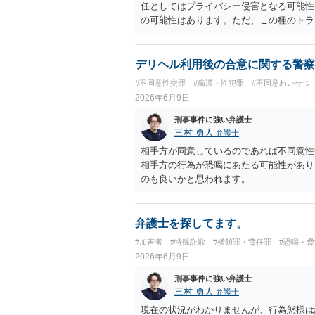
任としてはプライバシー侵害となる可能性
の可能性はあります。ただ、この種のトラ
しょう。 返済がなされないのであれば訴
の模範解答となります。「親に言う」とい
ブルを招き、相手が反発して任意の返済が
デリヘル利用後の合意に関する警察
上相殺（減額）となってしまうリスクもあ
#不同意性交罪
#痴漢・性犯罪
#不同意わいせつ
2026年6月9日
刑事事件に強い弁護士
三村 勇人
弁護士
相手方が同意しているのであれば不同意性
相手方の行為が恐喝にあたる可能性があり
のも良いかと思われます。
弁護士を探してます。
#加害者
#特殊詐欺
#横領罪・背任罪
#恐喝・脅
2026年6月9日
刑事事件に強い弁護士
三村 勇人
弁護士
現在の状況がわかりませんが、行為態様は