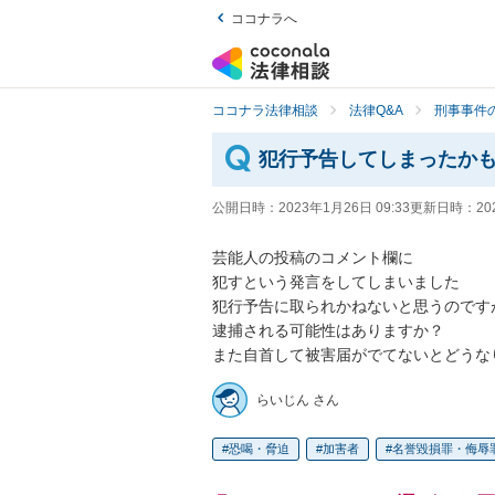
ココナラへ
ココナラ法律相談
法律Q&A
刑事事件の
犯行予告してしまったか
公開日時：
2023年1月26日 09:33
更新日時：
20
芸能人の投稿のコメント欄に

犯すという発言をしてしまいました

犯行予告に取られかねないと思うのですが
逮捕される可能性はありますか？

また自首して被害届がでてないとどうな
らいじん さん
恐喝・脅迫
加害者
名誉毀損罪・侮辱