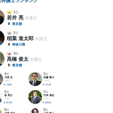
の弁護士ランキング
1
位
若井 亮
弁護士
東京都
2
位
稲葉 進太郎
弁護士
神奈川県
3
位
髙橋 俊太
弁護士
東京都
4
5
位
位
川添 圭
加藤 善大
弁護士
弁護士
大阪府
埼玉県
6
7
位
位
泉 亮介
竹本 真紀
弁護士
弁護士
東京都
愛知県
8
9
位
位