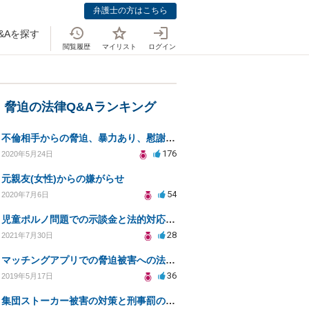
弁護士の方はこちら
&Aを探す
閲覧履歴
マイリスト
ログイン
・脅迫の法律Q&Aランキング
不倫相手からの脅迫、暴力あり、慰謝料は払わなければいけませんか
176
2020年5月24日
元親友(女性)からの嫌がらせ
54
2020年7月6日
児童ポルノ問題での示談金と法的対応についての相談
28
2021年7月30日
マッチングアプリでの脅迫被害への法的対処法とは？
36
2019年5月17日
集団ストーカー被害の対策と刑事罰のための相談先は？