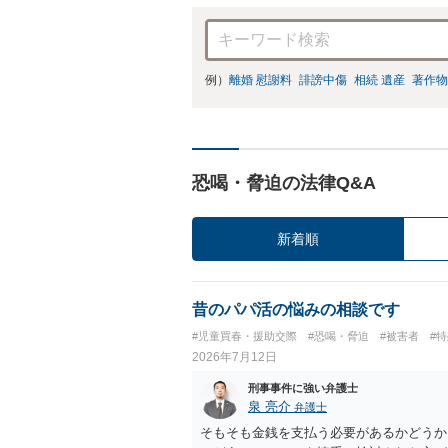
例）
離婚 慰謝料
誹謗中傷
相続 遺産
著作物
恐喝・脅迫の法律Q&A
新着順
昔のパパ活の悩みの相談です
#児童買春・援助交際
#恐喝・脅迫
#被害者
#
2026年7月12日
刑事事件に強い弁護士
泉 亮介
弁護士
そもそも金銭を支払う必要があるかどうか