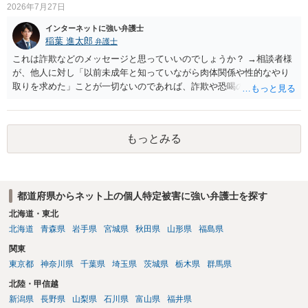
2026年7月27日
インターネットに強い弁護士
稲葉 進太郎
弁護士
これは詐欺などのメッセージと思っていいのでしょうか？ →相談者様
が、他人に対し「以前未成年と知っていながら肉体関係や性的なやり
取りを求めた」ことが一切ないのであれば、詐欺や恐喝の可能性が高
いでしょう。
もっとみる
都道府県からネット上の個人特定被害に強い弁護士を探す
北海道・東北
北海道
青森県
岩手県
宮城県
秋田県
山形県
福島県
関東
東京都
神奈川県
千葉県
埼玉県
茨城県
栃木県
群馬県
北陸・甲信越
新潟県
長野県
山梨県
石川県
富山県
福井県