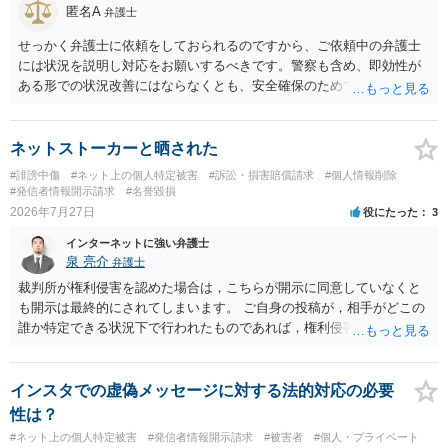
匿名A
弁護士
務所であるのか、それとも開示請求者の代理人の事務所なのかが不明
ですが、もし前者であれば、書類の再送要請にはあまり意味はなく、
せっかく弁護士に依頼をしておられるのですから、ご依頼中の弁護士
一方、後者であるなら、夫を被告として提訴に至る可能性も考える必
には状況を説明し対応をお願いするべきです。警察も含め、即効性が
要が出てきます。 あなたと夫との夫婦関係の状況（別居中なのか、夫
ある形での状況改善にはならなくとも、安全確保のためできることは
婦関係は良好なのか、あなたが夫へ嘘をついたのか等）がよくわから
ある筈です。
ないところがあり、実際にどのような対応がベターなのかを正確に検
討するためには、公開の相談ではなく、詳しい事実関係を整理した上
ネットストーカーと晒された
で弁護士へ直接相談するべきでしょう。
#誹謗中傷
#ネット上の個人特定被害
#訴訟・損害賠償請求
#個人情報削除
#発信者情報開示請求
#名誉毀損
2026年7月27日
役にたった
3
インターネットに強い弁護士
泉 亮介
弁護士
裁判所が権利侵害を認めた場合は，こちらが開示に同意していなくと
も開示は最終的にされてしまいます。 ご自身の投稿が，相手がどこの
誰か特定できる状況下で行われたものであれば，権利侵害性が認めら
れる可能性はあるかと思われます。 もっとも，相手方の晒し行為につ
いても，アカウントを特定したうえで，ネットストーカーとして晒し
たのであれば，かかる行為に権利侵害性が認められる可能性はあるで
インスタでの虚偽メッセージに対する法的対応の必要
しょう。
性は？
#ネット上の個人特定被害
#発信者情報開示請求
#被害者
#個人・プライベート