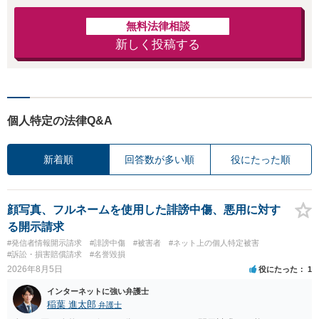
無料法律相談
新しく投稿する
個人特定の法律Q&A
新着順
回答数が多い順
役にたった順
顔写真、フルネームを使用した誹謗中傷、悪用に対す
る開示請求
#発信者情報開示請求
#誹謗中傷
#被害者
#ネット上の個人特定被害
#訴訟・損害賠償請求
#名誉毀損
2026年8月5日
役にたった
1
インターネットに強い弁護士
稲葉 進太郎
弁護士