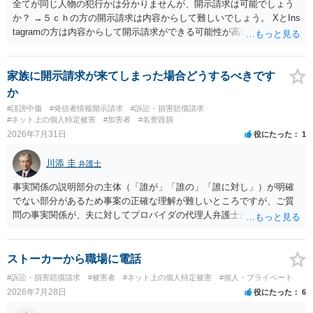
全てが同じ人物の犯行かは分かりませんが、開示請求は可能でしょう
か？ →５ｃｈの方の開示請求は内容からして難しいでしょう。 XとIns
tagramの方は内容からして開示請求ができる可能性が高いでしょう。
ただ、アカウントが削除されていると開示請求は失敗する可能性が高
いでしょう。７月中にアカウントが削除されている場合、今から進め
ても失敗する可能性が高いように思われます。 相手を特定できた場
家族に開示請求が来てしまった場合どうするべきです
合、相手に全ての弁護士費用を負担させることは可能でしょうか？ →
か
訴訟外の交渉で相手方が認めれば負担させることができるでしょう。
#誹謗中傷
#発信者情報開示請求
#訴訟・損害賠償請求
訴訟で判決となった場合は、実際の弁護士費用が認められる場合と認
#ネット上の個人特定被害
#加害者
#名誉毀損
められない場合があり何ともいえないところでしょう。
2026年7月31日
役にたった
1
川添 圭
弁護士
事実関係の説明部分の主体（「誰が」「誰の」「誰に対し」）が明確
でない部分があるため事案の正確な理解が難しいところですが、ご質
問の事実関係が、夫に対してプロバイダの代理人弁護士から発信者情
報開示請求の意見照会が届いたということであれば、いずれは発信者
情報として夫の氏名と住所が開示され、開示請求者（の代理人弁護
士）が、夫に対して内容証明郵便を送ったり訴訟の提起がなされたり
ストーカーから職場に電話
する可能性があるように思われます。この場合は、開示請求者（とあ
#訴訟・損害賠償請求
#被害者
#ネット上の個人特定被害
#個人・プライベート
る女性？）の代理人弁護士へ、実は投稿者があなたであるという内容
2026年7月28日
役にたった
6
とともに、あなたから連絡することもあり得ます。 夫がクレーム電話
を入れた「相手方の法律事務所」というのがプロバイダの代理人の事