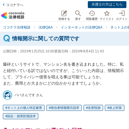
弁護士の方はこちら
ココナラへ
投稿する
探す
閲覧履歴
マイリスト
ログイン
ココナラ法律相談
法律Q&A
インターネットの法律Q&A
ネット上の
情報開示に関しての質問です
公開日時：
2023年1月25日 10:00
更新日時：
2024年9月4日 11:43
爆砕というサイトで、マンション名を書き込まれました。特に、私
と紐付いている訳ではないのですが、こういった内容は、情報開示
して、プライバシー侵害を唱える事は可能でしょうか。

また、費用とか大まかにどの位かかりますでしょうか。
ババさんです さん
ネット上の個人特定被害
発信者情報開示請求
名誉毀損
炎上対策
訴訟・損害賠償請求