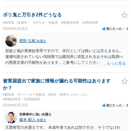
罪は成立しないことになります。
ポリ鬼と万引き2件どうなる
#加害者（未成年）
#万引き・窃盗罪
#業務妨害罪・信用毀損罪
2026年6月26日
役にたった
1
肥田 弘昭
弁護士
窃盗と偽計業務妨害罪ですので、非行としては軽いとは言えません。
逮捕勾留されていない現段階では鑑別所に収監されるおそれは取調べ
の態度次第の可能性があります。ご参考にしてください。
被害届提出で家族に情報が漏れる可能性はあります
か？
#被害者
#ストーカー規制法
#前科・前歴をつけたくない
#業務妨害罪・信用毀損罪
2026年6月13日
役にたった
2
刑事事件に強い弁護士
藤本 顯人
弁護士
元警察官の弁護士です。 未成年者であれば別ですが、そうでなけれ