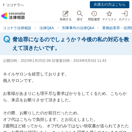
弁護士の方はこちら
ココナラへ
投稿する
探す
閲覧履歴
マイリスト
ログイン
ココナラ法律相談
法律Q&A
刑事事件の法律Q&A
業務妨害罪・信用
脅迫罪になるのでしょうか？今後の私の対応を教
えて頂きたいです。
公開日時：
2023年1月25日 09:32
更新日時：
2024年9月4日 11:43
ネイルサロンを経営しております。

個人サロンです。

お客様があまりにも理不尽な要求ばかりをしてくるため、こちらか
ら、来店をお断りさせて頂きました。

その際、お断りしたのが前日だったため、

オフ代はこちらで負担します。とお伝えしました。

2週間ほど経ってから、オフ代のみではない領収書が送られてきたた