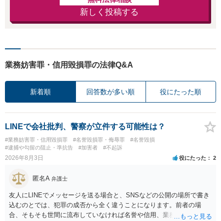
新しく投稿する
業務妨害罪・信用毀損罪の法律Q&A
新着順
回答数が多い順
役にたった順
LINEで会社批判、警察が立件する可能性は？
#業務妨害罪・信用毀損罪
#名誉毀損罪・侮辱罪
#名誉毀損
#逮捕や勾留の阻止・準抗告
#加害者
#不起訴
2026年8月3日
役にたった
2
匿名A
弁護士
友人にLINEでメッセージを送る場合と、SNSなどの公開の場所で書き
込むのとでは、犯罪の成否から全く違うことになります。前者の場
合、そもそも世間に流布していなければ名誉や信用、業務にかかる犯