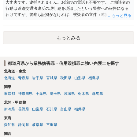
大丈夫です。逮捕されません。お詫びの電話も不要です。 ご相談者の
行動は道路交通法違反の現行犯を現認したという警察への報告になる
わけですが、警察も証拠がなければ、被疑者の立件（逮捕や起訴）で
きないわけです。 道路交通法違反は特に現行犯であることが求められ
ますが、それは、警察官が現認しているからです。 もちろん防犯カメ
ラなどで撮影されていれば、証拠の確保はできるかもしれませんが、
もっとみる
土地柄で防犯カメラがあまりない場所ですと、結局、立件できないと
うことになります。 次からは、スマホでビデオ撮影して、通報すると
良いかと思います。
都道府県から業務妨害罪・信用毀損罪に強い弁護士を探す
北海道・東北
北海道
青森県
岩手県
宮城県
秋田県
山形県
福島県
関東
東京都
神奈川県
千葉県
埼玉県
茨城県
栃木県
群馬県
北陸・甲信越
新潟県
長野県
山梨県
石川県
富山県
福井県
東海
愛知県
静岡県
岐阜県
三重県
関西