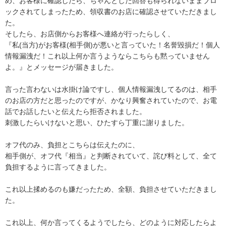
め、お客様に確認したら、ちゃんとした回答も得られないままブロ
ックされてしまったため、領収書のお店に確認させていただきまし
た。

そしたら、お店側からお客様へ連絡が行ったらしく、

『私(当方)がお客様(相手側)が悪いと言っていた！名誉毀損だ！個人
情報漏洩だ！これ以上何か言うようならこちらも黙っていません
よ。』とメッセージが届きました。

言った言わないは水掛け論ですし、個人情報漏洩してるのは、相手
のお店の方だと思ったのですが、かなり興奮されていたので、お電
話でお話したいと伝えたら拒否されました。

刺激したらいけないと思い、ひたすら丁重に謝りました。

オフ代のみ、負担とこちらは伝えたのに、

相手側が、オフ代『相当』と判断されていて、詫び料として、全て
負担するように言ってきました。

これ以上揉めるのも嫌だったため、全額、負担させていただきまし
た。

これ以上、何か言ってくるようでしたら、どのように対応したらよ