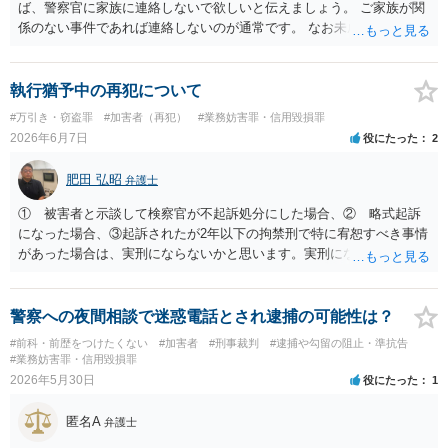
ば、警察官に家族に連絡しないで欲しいと伝えましょう。 ご家族が関
係のない事件であれば連絡しないのが通常です。 なお未成年者の場合
には法定代理人の意思なども確認すべきなので連絡します。
執行猶予中の再犯について
#万引き・窃盗罪
#加害者（再犯）
#業務妨害罪・信用毀損罪
2026年6月7日
役にたった
2
肥田 弘昭
弁護士
① 被害者と示談して検察官が不起訴処分にした場合、② 略式起訴
になった場合、③起訴されたが2年以下の拘禁刑で特に宥恕すべき事情
があった場合は、実刑にならないかと思います。実刑になった場合
は、ケースバイケースですが、1年8カ月＋今回の罪になるかと思いま
す。威力業務妨害罪だけであれば、2年以上には私の弁護経験ではなら
ないかと思いますので、3年8カ月の刑期程度かと思います。ご参考に
警察への夜間相談で迷惑電話とされ逮捕の可能性は？
してください。
#前科・前歴をつけたくない
#加害者
#刑事裁判
#逮捕や勾留の阻止・準抗告
#業務妨害罪・信用毀損罪
2026年5月30日
役にたった
1
匿名A
弁護士