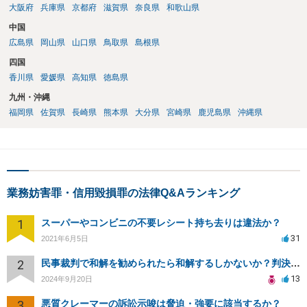
大阪府
兵庫県
京都府
滋賀県
奈良県
和歌山県
中国
広島県
岡山県
山口県
鳥取県
島根県
四国
香川県
愛媛県
高知県
徳島県
九州・沖縄
福岡県
佐賀県
長崎県
熊本県
大分県
宮崎県
鹿児島県
沖縄県
業務妨害罪・信用毀損罪の法律Q&Aランキング
1
スーパーやコンビニの不要レシート持ち去りは違法か？
31
2021年6月5日
2
民事裁判で和解を勧められたら和解するしかないか？判決で大きく結果が変わることはありますか？
13
2024年9月20日
3
悪質クレーマーの訴訟示唆は脅迫・強要に該当するか？