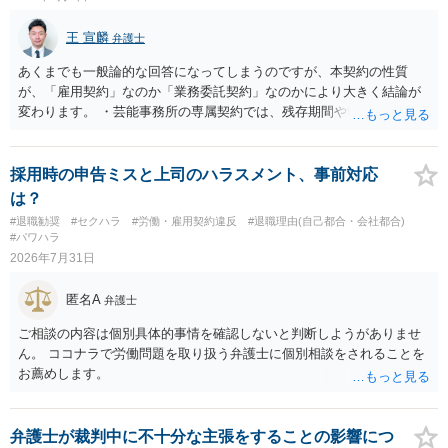
王 宣麟
弁護士
あくまでも一般論的な回答になってしまうのですが、本契約の性質
が、「雇用契約」なのか「業務委託契約」なのかにより大きく結論が
変わります。 ・芸能事務所の専属契約では、残存期間や報酬額、投下
コストを基準に違約金や損害金を設定する例はあります。ただし、実
務上よくあるからといって当然に適法という意味ではなく、実際の損
害との対応関係や合理性が重要です。 ・違約金に上限がなくても、常
採用時の申告ミスと上司のハラスメント、事前対応
に有効になるわけではありません。契約が労働契約に近い実態なら労
は？
基法16条で無効となる余地があり、そうでなくても、金額が事務所の
#退職勧奨
#セクハラ
#労働・雇用契約違反
#退職理由(自己都合・会社都合)
損害と比べて過大なら無効や減額が争点になります。 ・契約前の修正
#パワハラ
交渉は一般的です。 交渉の方向としては、上限額を設ける、実損害ベ
2026年7月31日
ースにする、算定根拠を明確化する、違約金ではなく「合理的な実
費・未回収費用のみ」に限定する、などが典型です。 ・弁護士に契約
匿名A
弁護士
前に契約書の内容をレビューしてもらう価値は十分にあると思われま
す。 争点は、契約類型が雇用か業務委託か、実態として労働者性があ
ご相談の内容は個別具体的事情を確認しないと判断しようがありませ
るか、解除事由が双方にどう定められているか、違約金の算定根拠が
ん。 ココナラで労働問題を取り扱う弁護士に個別相談をされることを
合理的か、という複数論点に分かれます。契約前なら、交渉のパワー
お薦めします。
バランスの問題もありますが、修正余地があるうえ、後から争うより
コストを抑えやすいので、資料等を持参の上弁護士に確認されること
をお勧めします。 ・事務所側の解除でも、解除理由によってはタレン
弁護士が裁判中に不十分な主張をすることの影響につ