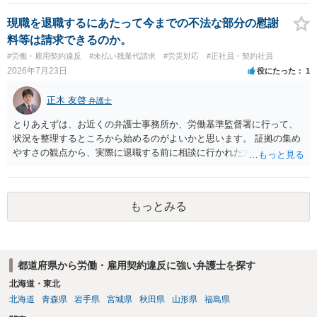
ものの、重い懲戒処分の対象には十分なり得ます。 名誉や評価の回復
については、会社側に「部下の不正行為による情報漏洩」と正式に認
現職を退職するにあたって今までの不法な部分の慰謝
定させ、誤認した他部署への適切なフォローや周知を求めるのが有効
料等は請求できるのか。
です。 あるいは、懲戒があったことを社内で周知される手続があるの
#労働・雇用契約違反
#未払い残業代請求
#労災対応
#正社員・契約社員
ならば、それにより軽微ながら回復はできるかもしれません。 さらに
2026年7月23日
役にたった
1
個人としても、相手に対してプライバシー侵害等に基づく損害賠償
（慰謝料）を請求する選択肢がありえます（ただし、金額は多額にな
正木 友啓
弁護士
らない可能性があります。）。
とりあえずは、お近くの弁護士事務所か、労働基準監督署に行って、
状況を整理するところから始めるのがよいかと思います。 証拠の集め
やすさの観点から、実際に退職する前に相談に行かれた方がよいかと
思います
もっとみる
都道府県から労働・雇用契約違反に強い弁護士を探す
北海道・東北
北海道
青森県
岩手県
宮城県
秋田県
山形県
福島県