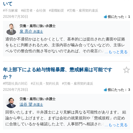
ト側に損害賠償が発生する建付けになっていることはあります。ただ
いて
し、事務所側が一方的に解除したのにタレントへ違約金を課す設計
#不当解雇
#経営者・会社側
#退職勧奨
#労働・雇用契約違反
は、合理性や対価性を欠くとして争いやすいです。逆に、タレント側
2026年7月30日
役にたった
1
の重大な契約違反がある場合は、実損害の範囲で請求される可能性は
あります。
労働・雇用に強い弁護士
泉 亮介
弁護士
適切か不適切かはともかくとして、基本的には提出された書面や証拠
をもとに判断されるため、主張内容が噛み合ってないなどの、主張レ
ベルでの整合性の無さ等がないのであれば、その発言のみで大きく不
利になるということはないように思われます。
年上部下による給与情報暴露、懲戒解雇は可能です
か？
#問題社員の対応
#正社員・契約社員
#労働・雇用契約違反
2026年7月28日
役にたった
3
労働・雇用に強い弁護士
澁谷 望
弁護士
回答いたします。※弁護士により見解は異なる可能性があります。 結
論から申し上げますと、まずは会社の就業規則や「懲戒規程」の定め
に合致しているかを確認した上で、人事部門へ相談されることが最優
先となります。 その上で、いきなりの懲戒解雇は法的ハードルが高い