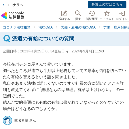
弁護士の方はこちら
ココナラへ
投稿する
探す
閲覧履歴
マイリスト
ログイン
ココナラ法律相談
法律Q&A
労働・雇用の法律Q&A
労働・雇用契約
派遣の有給についての質問
公開日時：
2023年1月25日 08:34
更新日時：
2024年9月4日 11:43
今現在パチンコ屋さんで働いています。

調べたところ派遣でも半月以上勤務していて欠勤率が2割を切ってい
たら有給を貰えるという話を聞きました。

私自身あまり法律に詳しくないのですが社員の方に聞いたところ詳
細も教えてくれずに｢無理なものは無理。有給は上げれない。｣の一
辺倒でした。

結んだ契約書類にも有給の有無は書かれていなかったのですがこの
場合はどうなるのでしょうか。
匿名希望 さん