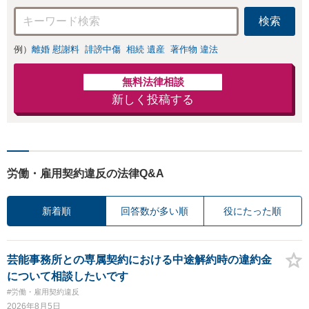
検索
例）
離婚 慰謝料
誹謗中傷
相続 遺産
著作物 違法
無料法律相談
新しく投稿する
労働・雇用契約違反の法律Q&A
新着順
回答数が多い順
役にたった順
芸能事務所との専属契約における中途解約時の違約金
について相談したいです
#労働・雇用契約違反
2026年8月5日