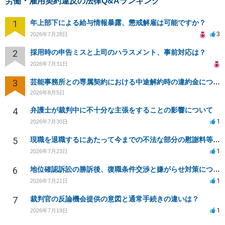
労働・雇用契約違反の法律Q&Aランキング
1
年上部下による給与情報暴露、懲戒解雇は可能ですか？
3
2026年7月28日
2
採用時の申告ミスと上司のハラスメント、事前対応は？
2026年7月31日
3
芸能事務所との専属契約における中途解約時の違約金について相談したいです
2026年8月5日
4
弁護士が裁判中に不十分な主張をすることの影響について
1
2026年7月30日
5
現職を退職するにあたって今までの不法な部分の慰謝料等は請求できるのか。
1
2026年7月23日
6
地位確認訴訟の勝訴後、復職条件交渉と嫌がらせ対策について
1
2026年7月21日
7
裁判官の反論機会提供の意図と通常手続きの違いは？
1
2026年7月19日