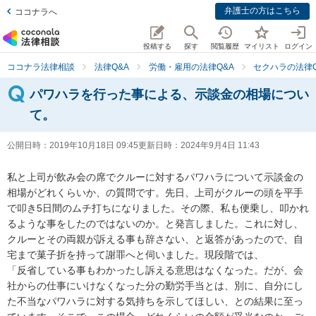
弁護士の方はこちら
ココナラへ
投稿する
探す
閲覧履歴
マイリスト
ログイン
ココナラ法律相談
法律Q&A
労働・雇用の法律Q&A
セクハラの法律Q
パワハラを行った事による、示談金の相場につい
て。
公開日時：
2019年10月18日 09:45
更新日時：
2024年9月4日 11:43
私と上司が飲み会の席でクルーに対するパワハラについて示談金の
相場がどれくらいか、の質問です。先日、上司がクルーの頭を平手
で叩き5日間のムチ打ちになりました。その際、私も便乗し、叩かれ
るような事をしたのではないのか。と発言しました。これに対し、
クルーとその両親が訴える事も辞さない、と返答があったので、自
宅まで菓子折を持って謝罪へと伺いました。現段階では、

「反省している事もわかったし訴える意思はなくなった。だが、会
社からの仕事にいけなくなった分の勤労手当とは、別に、自分にし
た不当なパワハラに対する気持ちを示してほしい、との結果に至っ