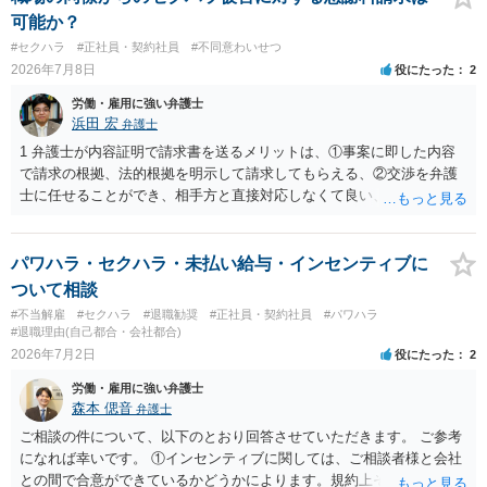
可能か？
#セクハラ
#正社員・契約社員
#不同意わいせつ
2026年7月8日
役にたった
2
労働・雇用に強い弁護士
浜田 宏
弁護士
1 弁護士が内容証明で請求書を送るメリットは、①事案に即した内容
で請求の根拠、法的根拠を明示して請求してもらえる、②交渉を弁護
士に任せることができ、相手方と直接対応しなくて良い、というとこ
ろでしょうか。 デメリットは、費用がかかる点でしょう。 また、
請求は可能ですが、相手が任意に払うかどうかは分かりません。 ２
民事訴訟に証拠の制限はありませんが、秘密録音はプライバシー保護
パワハラ・セクハラ・未払い給与・インセンティブに
の観点から、裁判の証拠にする場合には注意が必要です(証拠排除され
ついて相談
る場合があります。)。 ３ 会社がどういう証拠に基づいて、誰が判断
#不当解雇
#セクハラ
#退職勧奨
#正社員・契約社員
#パワハラ
したかわかりませんが、会社がセクハラ認定しなかったからといっ
#退職理由(自己都合・会社都合)
て、裁判所も認定しないとは限りません。具体的な証拠とそれで認定
2026年7月2日
役にたった
2
できる事実次第です。 ４ SNS等で誹謗中傷したり、噂話を流したり
労働・雇用に強い弁護士
しないようにして下さい。そういう報復的なことをしなければ名誉毀
森本 偲音
弁護士
損にはなりません。反訴は貴女が加害行為をしなければ、通常は起こ
されません。 ５ 裁判をして、和解すれば和解金が入ります。 勝訴
ご相談の件について、以下のとおり回答させていただきます。 ご参考
判決を得て確定すれば、判決認容額を払ってもらいます。任意に支払
になれば幸いです。 ①インセンティブに関しては、ご相談者様と会社
わない場合には、給与や預貯金、不動産などの財産を差押えます。
との間で合意ができているかどうかによります。規約上そのような合