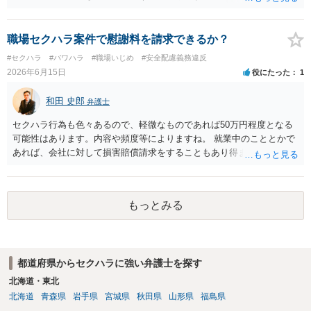
敗訴した場合、何も得られません。 ６ 弁護士費用は請求額や事件の
意が確認できれば請求できる可能性はあると考えます。 なお、合意
難易度によって変わります。また、現在は弁護士報酬は自由化されて
は口頭でも成立しますが、裁判等で争点となった場合には録音等の証
いますので、依頼する弁護士によっても費用は変わってきます。
拠がない限り立証が困難となり、請求が認められない可能性がござい
職場セクハラ案件で慰謝料を請求できるか？
ます。 ②未払給与に関しては労務を提供しているのにもかかわらず支
#セクハラ
#パワハラ
#職場いじめ
#安全配慮義務違反
払われていない場合は、契約違反となりますので請求可能かと存じま
2026年6月15日
役にたった
1
す。 ③休日・時間外労働については、休日・時間外労働があったこと
を示す証拠があるかまずは確認する必要があるかと存じます。 ④パワ
和田 史郎
弁護士
ハラ・セクハラに関しては、具体的な言動の内容によって判断が分か
れますので、録音データやLINEでのやり取り等を確認する必要がある
セクハラ行為も色々あるので、軽微なものであれば50万円程度となる
かと存じます。 ⑤退職勧奨については退職する意思がないのであれば
可能性はあります。内容や頻度等によりますね。 就業中のこととかで
きっぱりと断ればよく、解雇については不当な解雇である場合には解
あれば、会社に対して損害賠償請求をすることもあり得ます。
雇無効を争うなどの対応が考えられます。 回答としては以上になりま
すが、まずは、資料一式をご持参いただき最寄りの法律事務所にご相
談するか、労働基準監督署に相談する等の対応をしていただくことが
望ましいと考えます。
もっとみる
都道府県からセクハラに強い弁護士を探す
北海道・東北
北海道
青森県
岩手県
宮城県
秋田県
山形県
福島県