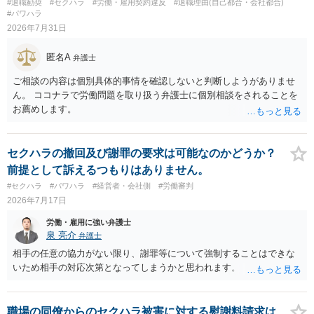
#退職勧奨
#セクハラ
#労働・雇用契約違反
#退職理由(自己都合・会社都合)
#パワハラ
2026年7月31日
匿名A
弁護士
ご相談の内容は個別具体的事情を確認しないと判断しようがありませ
ん。 ココナラで労働問題を取り扱う弁護士に個別相談をされることを
お薦めします。
セクハラの撤回及び謝罪の要求は可能なのかどうか？
前提として訴えるつもりはありません。
#セクハラ
#パワハラ
#経営者・会社側
#労働審判
2026年7月17日
労働・雇用に強い弁護士
泉 亮介
弁護士
相手の任意の協力がない限り、謝罪等について強制することはできな
いため相手の対応次第となってしまうかと思われます。
職場の同僚からのセクハラ被害に対する慰謝料請求は