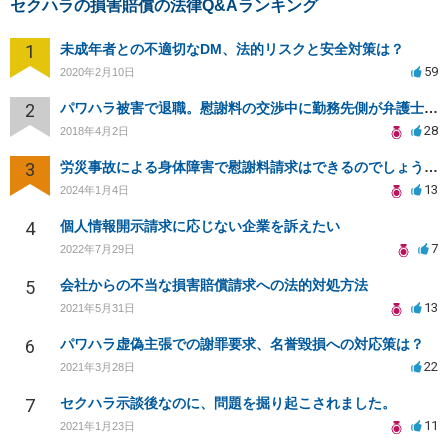
セクハラの損害賠償の法律Q&Aランキング
1
未成年者との不適切なDM、法的リスクと安全対策は？
59
2020年2月10日
2
パワハラ被害で退職。慰謝料の交渉中に勤務先側が弁護士を立ててきました
28
2018年4月2日
3
労災事故による身体障害で慰謝料請求はできるのでしょうか？
13
2024年1月4日
4
個人情報開示請求に応じない企業を訴えたい
7
2022年7月29日
5
会社からの不当な損害賠償請求への法的対処方法
13
2021年5月31日
6
パワハラ虚偽主張での謝罪要求、名誉毀損への対応策は？
22
2021年3月28日
7
セクハラ示談後なのに、問題を掘り起こされました。
11
2021年1月23日