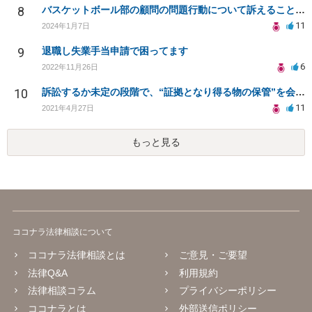
8
バスケットボール部の顧問の問題行動について訴えることは可能でしょうか？
11
2024年1月7日
9
退職し失業手当申請で困ってます
6
2022年11月26日
10
訴訟するか未定の段階で、“証拠となり得る物の保管”を会社に応じてもらえる方法は在りますか?
11
2021年4月27日
もっと見る
ココナラ法律相談について
ココナラ法律相談とは
ご意見・ご要望
法律Q&A
利用規約
法律相談コラム
プライバシーポリシー
ココナラとは
外部送信ポリシー