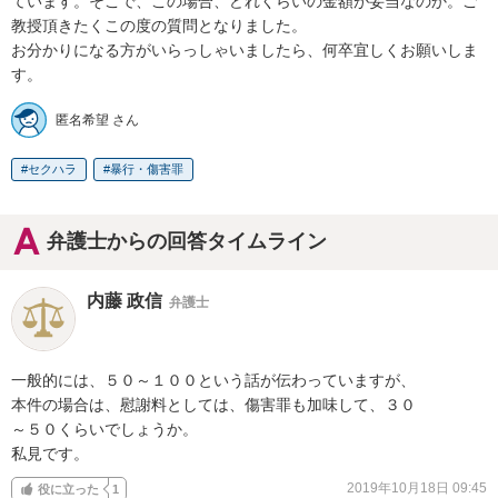
ています。そこで、この場合、どれくらいの金額が妥当なのか。ご
教授頂きたくこの度の質問となりました。

お分かりになる方がいらっしゃいましたら、何卒宜しくお願いしま
す。
匿名希望 さん
セクハラ
暴行・傷害罪
弁護士からの回答タイムライン
内藤 政信
弁護士
一般的には、５０～１００という話が伝わっていますが、

本件の場合は、慰謝料としては、傷害罪も加味して、３０

～５０くらいでしょうか。

私見です。
2019年10月18日 09:45
役に立った
1