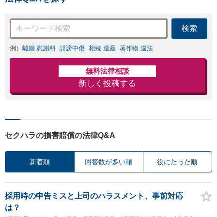
検索
例）
離婚 慰謝料
誹謗中傷
相続 遺産
著作物 違法
無料法律相談
新しく投稿する
セクハラの損害賠償の法律Q&A
新着順
回答数が多い順
役にたった順
採用時の申告ミスと上司のハラスメント、事前対応
は？