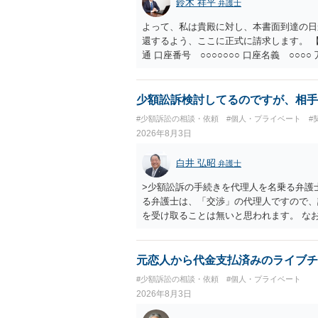
鈴木 祥平
弁護士
よって、私は貴殿に対し、本書面到達の日
還するよう、ここに正式に請求します。 【
通 口座番号 ○○○○○○○ 口座名義 ○
意に返金する意思がないものと判断し、や
を求める民事訴訟、支払督促その他必要な
の他法令上認められる金員についても併せ
少額訟訴検討してるのですが、相手
貴殿自らが契約を解約したことによって生
#少額訴訟の相談・依頼
#個人・プライベート
#
との取引関係や返金時期などの内部事情は
2026年8月3日
ものではありません。 これ以上、本件の
手続を履行されるよう、強く求めます。 
白井 弘昭
弁護士
>少額訟訴の手続きを代理人を名乗る弁護
る弁護士は、「交渉」の代理人ですので、
を受け取ることは無いと思われます。 な
所で訴状を作成提出し、裁判所に代理人が
合も）、裁判所が当該代理人弁護士に事前
志が明らかになったところで、直接被告に
元恋人から代金支払済みのライブチ
す。 ラインのやり取りでしか証拠がない
#少額訴訟の相談・依頼
#個人・プライベート
０万円の請求で代理人弁護士に委任するか
2026年8月3日
本人を示す事実（振込先などの情報）から
す。 以上、ご参考まで。