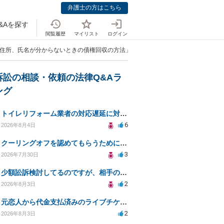
弁護士の方はこちら
&Aを探す
閲覧履歴
マイリスト
ログイン
の住所、氏名が分からないときの債権回収の方法」
訴訟の相談・依頼の法律Q&Aラ
ング
トイレリフォーム業者の対応遅延に対する法的措置相談
6
2026年8月4日
クーリングオフを認めてもらうために少額訴訟できるのでしょうか。
3
2026年7月30日
少額訟訴検討してるのですが、相手の住所がわからない
2
2026年8月3日
元恋人から代金支払済みのライブチケットを回収したい。
2
2026年8月3日