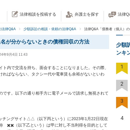
法律相談を投稿する
弁護士を探す
法律Q
法律Q&A
少額訴訟の相談・依頼の法律Q&A
法律Q&A「債務者（個人）
氏名が分からないときの債権回収の方法
少額
ンキ
24年9月4日 11:43
1
イト内で交流を持ち、面会することになりました。その際、
ければならない、タクシー代や電車賃も余裕がないといわ
2
のです。以下の通り相手方に電子メールで請求し無視されて
3
4
ッチングサイト△△（以下丙という）に2023年1月22日現在
　✖️✖️（以下乙という）は甲に対し不当利得を目的として