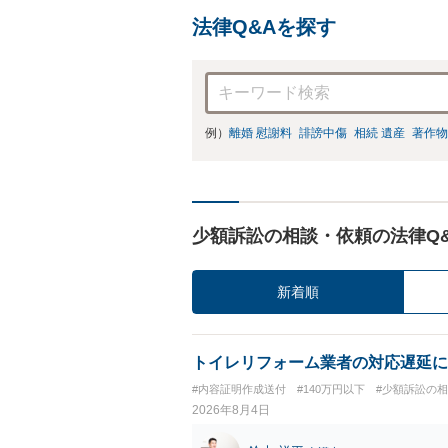
法律Q&Aを探す
例）
離婚 慰謝料
誹謗中傷
相続 遺産
著作物
少額訴訟の相談・依頼の法律Q
新着順
トイレリフォーム業者の対応遅延に
#内容証明作成送付
#140万円以下
#少額訴訟の
2026年8月4日