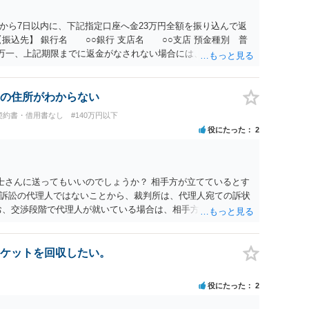
から7日以内に、下記指定口座へ金23万円全額を振り込んで返
振込先】 銀行名 ○○銀行 支店名 ○○支店 預金種別 普
○○○ 万一、上記期限までに返金がなされない場合には、貴殿には任
むを得ず、返還金23万円及びこれに対する遅延損害金の支払い
法的手続を直ちに講じます。 その際には、訴訟に要する費用そ
て請求する予定ですので、あらかじめ申し添えます。 本件は、
の住所がわからない
じた返還義務の履行を求めるものにすぎません。貴殿の仕入先
契約書・借用書なし
#140万円以下
、私に対する返還義務の発生や履行時期には何ら影響を及ぼす
役にたった
2
解決を不必要に遅延させることなく、誠意をもって速やかに返金
以上
士さんに送ってもいいのでしょうか？ 相手方が立てているとす
訴訟の代理人ではないことから、裁判所は、代理人宛ての訴状
お、交渉段階で代理人が就いている場合は、相手方（被告）の住
就いていたことを知らせると（訴状の記載内容から明らかな場
連絡し、引き続き訴訟も受任するかを聞いたうえで、受任の意
送達するのではなく、代理人に訴状の受領を促すこともありま
ケットを回収したい。
と、実際の本人性が明らかではありません。もちろん弁護士（２
も疑わしいのですが）も住所は明らかにしないでしょう。 何か
役にたった
2
、相手の住所等の情報を割り出していくしかないように思えま