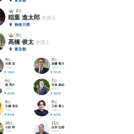
東京都
2
位
稲葉 進太郎
弁護士
神奈川県
3
位
髙橋 俊太
弁護士
東京都
4
5
位
位
川添 圭
加藤 善大
弁護士
弁護士
大阪府
埼玉県
6
7
位
位
泉 亮介
竹本 真紀
弁護士
弁護士
東京都
愛知県
8
9
位
位
大橋 卓生
三村 勇人
弁護士
弁護士
東京都
東京都
10
11
位
位
小杉 和
白井 弘昭
弁護士
弁護士