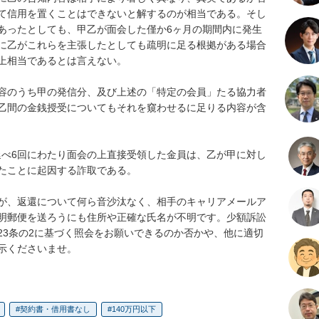
て信用を置くことはできないと解するのが相当である。そし
あったとしても、甲乙が面会した僅か6ヶ月の期間内に発生
に乙がこれらを主張したとしても疏明に足る根拠がある場合
上相当であるとは言えない。

容のうち甲の発信分、及び上述の「特定の会員」たる協力者
乙間の金銭授受についてもそれを窺わせるに足りる内容が含
で延べ6回にわたり面会の上直接受領した金員は、乙が甲に対し
たことに起因する詐取である。

が、返還について何ら音沙汰なく、相手のキャリアメールア
明郵便を送ろうにも住所や正確な氏名が不明です。少額訴訟
23条の2に基づく照会をお願いできるのか否かや、他に適切
示くださいませ。
契約書・借用書なし
140万円以下