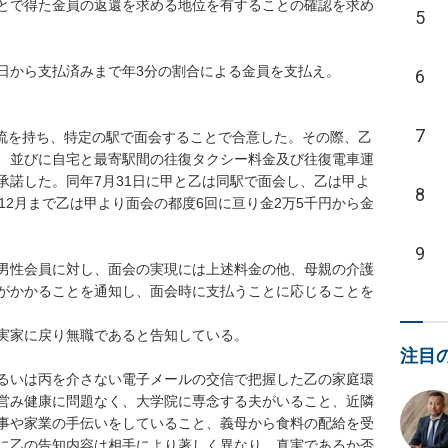
とで得た金員の返還を求める地位を有することの確認を求め
5
の日から支払済みまで年3分の割合による金員を支払え。

6
7
交流を持ち、特定の駅で面会することで合意した。その際、乙
、並びに自宅と最寄駅間の往復タクシー料金及び往復電車運
承諾した。同年7月31日に甲と乙は同駅で面会し、乙は甲よ
8
12月まで乙は甲より面会の都度6回に亘り金2万5千円から金
9
男性会員に対し、面会の実現には上述料金の他、母親の介護
がかかることを通知し、面会時に支払うことに応じることを
実家に戻り無職であると告知している。

注目
るいは丙を介さない電子メールの交信で把握した乙の家庭環
営み健康に問題なく、大学院に専念する夫がいること、近隣
事や家業の手伝いをしていること、義母から食料の配給を受
に乙の告知内容は相手により著しく異なり、真実であるか否