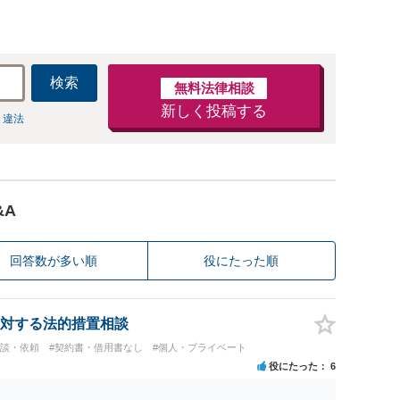
検索
無料法律相談
新しく投稿する
 違法
&A
回答数が多い順
役にたった順
対する法的措置相談
相談・依頼
#契約書・借用書なし
#個人・プライベート
役にたった
6