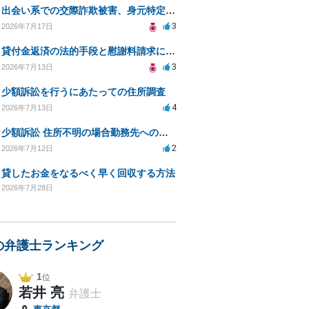
出会い系での交際詐欺被害、身元特定と返金請求の方法は？
3
2026年7月17日
貸付金返済の法的手段と慰謝料請求について
3
2026年7月13日
少額訴訟を行うにあたっての住所調査
4
2026年7月13日
少額訴訟 住所不明の場合勤務先への書類送達は可能？
2
2026年7月12日
貸したお金をなるべく早く回収する方法
2026年7月28日
の弁護士ランキング
1
位
若井 亮
弁護士