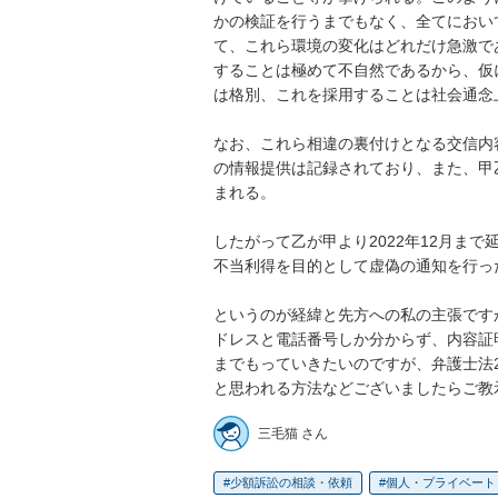
かの検証を行うまでもなく、全てにおい
て、これら環境の変化はどれだけ急激で
することは極めて不自然であるから、仮
は格別、これを採用することは社会通念
なお、これら相違の裏付けとなる交信内
の情報提供は記録されており、また、甲
まれる。

したがって乙が甲より2022年12月ま
不当利得を目的として虚偽の通知を行っ
というのが経緯と先方への私の主張です
ドレスと電話番号しか分からず、内容証
までもっていきたいのですが、弁護士法
と思われる方法などございましたらご教
三毛猫 さん
少額訴訟の相談・依頼
個人・プライベート