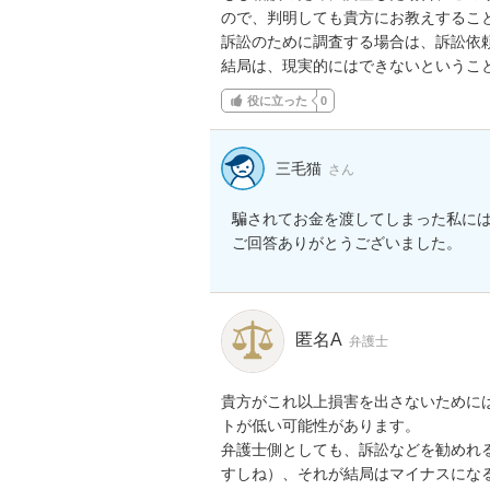
ので、判明しても貴方にお教えすること
訴訟のために調査する場合は、訴訟依頼
結局は、現実的にはできないというこ
役に立った
0
三毛猫
さん
騙されてお金を渡してしまった私には
ご回答ありがとうございました。
匿名A
弁護士
貴方がこれ以上損害を出さないために
トが低い可能性があります。

弁護士側としても、訴訟などを勧めれ
すしね）、それが結局はマイナスになる