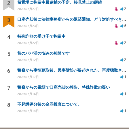
2
留置場に拘留中最逮捕の予定。接見禁止の継続
2
2026年7月27日
3
口座売却後に法律事務所からの返済通知、どう対処すべきか？
5
2026年7月23日
4
特殊詐欺の受け子で拘留中
2
2026年7月22日
5
昔のパパ活の悩みの相談です
2
2026年7月12日
6
警察から事情聴取後、民事訴訟が提起された。再度聴取される可能性は？
1
2026年7月17日
7
警察からの電話で口座売却の報告、特殊詐欺の疑い
1
2026年7月16日
8
不起訴処分後の余罪捜査について。
1
2026年7月14日