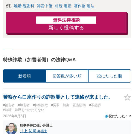
例）
離婚 慰謝料
誹謗中傷
相続 遺産
著作物 違法
無料法律相談
新しく投稿する
特殊詐欺（加害者側）の法律Q&A
新着順
回答数が多い順
役にたった順
警察から口座作りの詐欺罪として連絡が来ました。
#被害者
#加害者
#特殊詐欺
#冤罪・無実・正当防衛
#不起訴
#前科・前歴をつけたくない
2026年8月6日
役にたった
2
刑事事件に強い弁護士
井上 祐司
弁護士