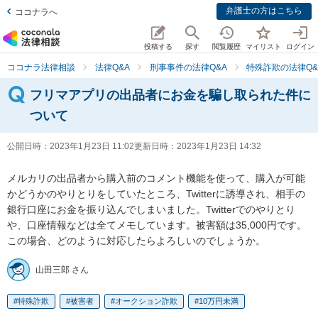
弁護士の方はこちら
ココナラへ
投稿する
探す
閲覧履歴
マイリスト
ログイン
ココナラ法律相談
法律Q&A
刑事事件の法律Q&A
特殊詐欺の法律Q&
フリマアプリの出品者にお金を騙し取られた件に
ついて
公開日時：
2023年1月23日 11:02
更新日時：
2023年1月23日 14:32
メルカリの出品者から購入前のコメント機能を使って、購入が可能
かどうかのやりとりをしていたところ、Twitterに誘導され、相手の
銀行口座にお金を振り込んでしまいました。Twitterでのやりとり
や、口座情報などは全てメモしています。被害額は35,000円です。
この場合、どのように対応したらよろしいのでしょうか。
山田三郎 さん
特殊詐欺
被害者
オークション詐欺
10万円未満