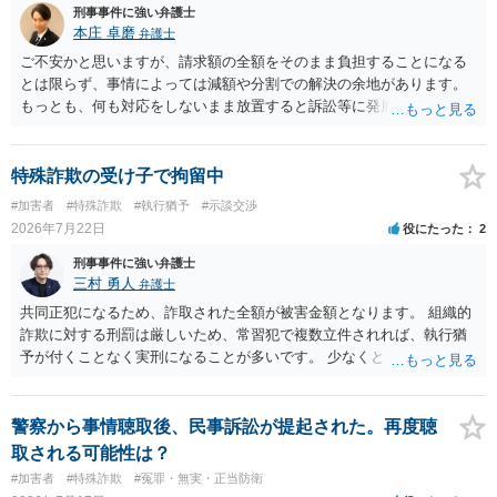
刑事事件に強い弁護士
本庄 卓磨
弁護士
ご不安かと思いますが、請求額の全額をそのまま負担することになる
とは限らず、事情によっては減額や分割での解決の余地があります。
もっとも、何も対応をしないまま放置すると訴訟等に発展してしまう
可能性がありますので、お早めに弁護士にご相談されることをおすす
めします。
特殊詐欺の受け子で拘留中
#加害者
#特殊詐欺
#執行猶予
#示談交渉
2026年7月22日
役にたった
2
刑事事件に強い弁護士
三村 勇人
弁護士
共同正犯になるため、詐取された全額が被害金額となります。 組織的
詐欺に対する刑罰は厳しいため、常習犯で複数立件されれば、執行猶
予が付くことなく実刑になることが多いです。 少なくとも、執行猶予
を狙うのであれば、被害弁済を行うことがマストになるかと思いま
す。 弁護士を介して共犯者数人で被害弁済を行うこともあります。 保
釈申請については、共犯なので、全て公判請求されるまで難しいです
警察から事情聴取後、民事訴訟が提起された。再度聴
が、個別具体的な事情により異なります。 弁護方針により、結果が変
取される可能性は？
わるため、刑事事件に精通している弁護人を選任されることをお勧め
#加害者
#特殊詐欺
#冤罪・無実・正当防衛
いたします。