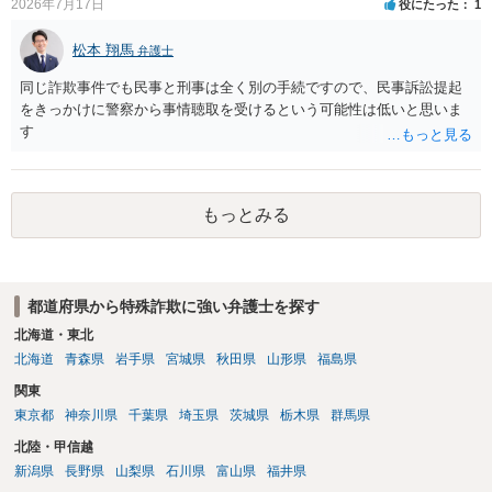
2026年7月17日
役にたった
1
松本 翔馬
弁護士
同じ詐欺事件でも民事と刑事は全く別の手続ですので、民事訴訟提起
をきっかけに警察から事情聴取を受けるという可能性は低いと思いま
す
もっとみる
都道府県から特殊詐欺に強い弁護士を探す
北海道・東北
北海道
青森県
岩手県
宮城県
秋田県
山形県
福島県
関東
東京都
神奈川県
千葉県
埼玉県
茨城県
栃木県
群馬県
北陸・甲信越
新潟県
長野県
山梨県
石川県
富山県
福井県