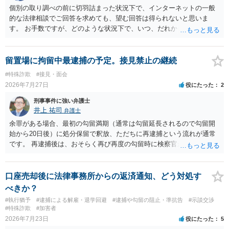
個別の取り調べの前に切羽詰まった状況下で、インターネットの一般
的な法律相談でご回答を求めても、望む回答は得られないと思いま
す。 お手数ですが、どのような状況下で、いつ、だれからどのような
経緯で口座の提供を頼まれ開設したか、それによる詐欺等の収益がど
の程度だと聞いているのかということについて、お近くで詳細な法律
相談を受けられたうえで対処方法を探された方がよいと思われます。
留置場に拘留中最逮捕の予定。接見禁止の継続
一般論でいえば、任意取り調べの場合、ＩＣレコーダーを持参して取
#特殊詐欺
#接見・面会
り調べ内容を録音することは必須だと考えます。
2026年7月27日
役にたった
2
刑事事件に強い弁護士
井上 祐司
弁護士
余罪がある場合、最初の勾留満期（通常は勾留延長されるので勾留開
始から20日後）に処分保留で釈放、ただちに再逮捕という流れが通常
です。 再逮捕後は、おそらく再び再度の勾留時に検察官が接見禁止を
請求し、そのまま接見禁止決定となる流れです。
口座売却後に法律事務所からの返済通知、どう対処す
べきか？
#執行猶予
#逮捕による解雇・退学回避
#逮捕や勾留の阻止・準抗告
#示談交渉
#特殊詐欺
#加害者
2026年7月23日
役にたった
5