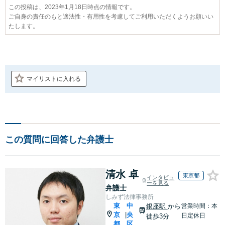
この投稿は、2023年1月18日時点の情報です。
ご自身の責任のもと適法性・有用性を考慮してご利用いただくようお願いい
たします。
マイリストに入れる
この質問に回答した弁護士
清水 卓
東京都
インタビュ
ーを見る
弁護士
しみず法律事務所
東
中
銀座駅
から
営業時間：本
京
央
|
日定休日
徒歩3分
都
区