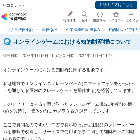
弁護士の方はこちら
ココナラへ
投稿する
探す
閲覧履歴
マイリスト
ログイン
ココナラ法律相談
法律Q&A
企業法務の法律Q&A
知的財産・特許の法
オンラインゲームにおける知的財産権について
公開日時：
2023年1月18日 21:57
更新日時：
2024年9月4日 11:43
オンラインゲームにおける知財権に関する相談です。

私は地方でオンラインのクレーンゲーム(スマートフォン等からネッ
トを通じて倉庫内のクレーンゲームを操作する)を経営しています。

このアプリでは中古で買い取ったクレーンゲーム機(20年程前の機
械)を改造し、筐体の前にカメラを置き運営しています。

ここで質問なのですが、中古で買い取った他社製品のクレーンゲー
ムを無断で改造し、サービスで使用する事に関して知財権上の問題
はあるのでしょうか。
