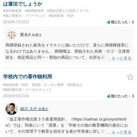
は違法でしょうか
#著作権侵害
#商標権侵害
#海外企業との契約トラブル
#個人事業主・フリーランス
#知的財産・特許
2026年7月16日
役にたった
2
匿名A
弁護士
商標登録された家具をイラストに描いただけで、直ちに商標権侵害に
なるわけではありません。 商標権は、登録された名称・ロゴ・立体形
状を、指定商品と同一・類似の商品について、出所を示す表示として
使用した場合に問題となります。したがって、家具を作品の題材とし
て描くにとどまる場合は、通常、商標権侵害にはなりにくいと考えら
れます。 ただし、家具名や特徴的な形状を商品名・広告に大きく表示
学校内での著作物利用
し、公式商品やライセンス商品と誤認させる販売方法であれば、商標
#知的財産・特許
#芸能・エンタメ業界
#学校法人
権や不正競争防止法上の問題が生じ得ます。家具のデザインに著作権
#契約書作成・リーガルチェック
が認められる場合は、著作権も別途問題となります。 無料のSNS投稿
2026年5月21日
役にたった
3
やプレゼントでも、著作権侵害は成立し得ます。商標権については、
有料か無料かよりも、商標として使用しているかが重要です。 また、
細川 大介
弁護士
日本の商標権は原則として日本国内にのみ効力を持ちます。外国で販
売する場合は、販売国の商標・意匠等を確認する必要があります。 他
「改正著作権法第３５条運用指針」（https://sartras.or.jp/unyoshishi
の作家の例は、許諾を得ている、権利が消滅している、侵害に当たら
n/）では、同条にいう「授業」を「学校その他の教育機関の責任にお
ない、又は単に権利行使されていないなど、様々な可能性がありま
いて、その管理下で教育を担任する者が学習者に対して実施する教育
す。他人が販売していることだけでは、適法とは判断できません。