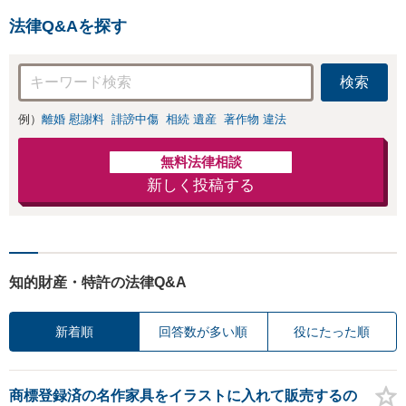
し・認知・親子関
「刑事裁判のニーズにも対
係不存在確認など
法律Q&Aを探す
応」【休日・夜間相談可】
もご相談下さい
【子連れ相談可】
検索
例）
離婚 慰謝料
誹謗中傷
相続 遺産
著作物 違法
無料法律相談
新しく投稿する
知的財産・特許の法律Q&A
新着順
回答数が多い順
役にたった順
商標登録済の名作家具をイラストに入れて販売するの