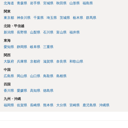
た、契約で特別の定めを設けることにより、追加機能の著作権を利用
北海道
青森県
岩手県
宮城県
秋田県
山形県
福島県
者に帰属させる、あるいはベンダーに帰属させつつ利用者に独占的な
関東
使用権を認めるといった整理をすることも可能です。 したがって、費
東京都
神奈川県
千葉県
埼玉県
茨城県
栃木県
群馬県
用負担のみをもって著作権の帰属が決まるものではなく、著作物を創
作した主体と、当事者間の契約内容によって決まると考えられます。
北陸・甲信越
新潟県
長野県
山梨県
石川県
富山県
福井県
東海
愛知県
静岡県
岐阜県
三重県
関西
大阪府
兵庫県
京都府
滋賀県
奈良県
和歌山県
中国
広島県
岡山県
山口県
鳥取県
島根県
四国
香川県
愛媛県
高知県
徳島県
九州・沖縄
福岡県
佐賀県
長崎県
熊本県
大分県
宮崎県
鹿児島県
沖縄県