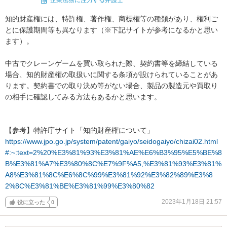
知的財産権には、特許権、著作権、商標権等の種類があり、権利ご
とに保護期間等も異なります（※下記サイトが参考になるかと思い
ます）。

中古でクレーンゲームを買い取られた際、契約書等を締結している
場合、知的財産権の取扱いに関する条項が設けられていることがあ
ります。契約書での取り決め等がない場合、製品の製造元や買取り
の相手に確認してみる方法もあるかと思います。

https://www.jpo.go.jp/system/patent/gaiyo/seidogaiyo/chizai02.html
#:~:text=2%20%E3%81%93%E3%81%AE%E6%B3%95%E5%BE%8
B%E3%81%A7%E3%80%8C%E7%9F%A5,%E3%81%93%E3%81%
A8%E3%81%8C%E6%8C%99%E3%81%92%E3%82%89%E3%8
2%8C%E3%81%BE%E3%81%99%E3%80%82
2023年1月18日 21:57
役に立った
0