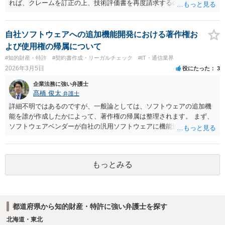
れば、クレームを訂正の上、技術評価書を再度請求するのが良いと考
えます。「最初の実用新案技術評価書の謄本の送達があつた日から二
月を経過」すると、クレーム訂正ができなくなるのでご留意ください
（実案法１４条の２第１項）。なお、条文上、「最初の」との限定が
自社ソフトウェアへの追加機能開発における著作権お
あることからも、法は、２回目以降の実用新案技術評価書を予定して
よび使用権の帰属について
います。
#知的財産・特許
#契約書作成・リーガルチェック
#IT・通信業界
2026年3月5日
役にたった
3
企業法務に強い弁護士
髙橋 俊太
弁護士
詳細不明ではあるのですが、一般論としては、ソフトウェアの追加機
能を誰が作成したかによって、著作権の帰属は整理されます。 まず、
ソフトウェアベンダーが自社の汎用ソフトウェアに機能追加を行った
場合、そのプログラムを実際に作成したのがベンダーであれば、特段
の合意がない限り、追加部分を含めたプログラムの著作権は原則とし
てベンダーに帰属します。利用者が費用を負担している場合でも、そ
もっとみる
れだけで著作権が利用者に移転するわけではありません。 一方、利用
者側に認められるのは通常、その追加機能を含むソフトウェアを契約
の範囲内で利用する権利（使用許諾）にとどまることが多く、その具
体的な範囲は契約内容によって決まります。たとえば、当該利用者の
都道府県から知的財産・特許に強い弁護士を探す
みが使用できるのか、ベンダーが他の顧客にも同様の機能を提供でき
るのか、といった点は契約によって調整されるのが一般的です。 ま
北海道・東北