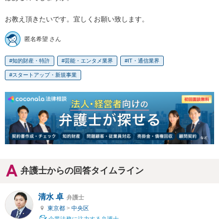
お教え頂きたいです。宜しくお願い致します。
匿名希望 さん
知的財産・特許
芸能・エンタメ業界
IT・通信業界
スタートアップ・新規事業
弁護士からの回答タイムライン
清水 卓
弁護士
東京都
>
中央区
企業法務に注力する弁護士