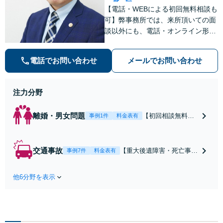
【電話・WEBによる初回無料相談も
可】弊事務所では、来所頂いての面
談以外にも、電話・オンライン形式
での初回無料相談も実施中。すぐに
弁護士にご相談頂くことで、今のご
電話でお問い合わせ
メールでお問い合わせ
不安が和らぐとともに、問題解決の
ために前に進むことができます。
注力分野
離婚・男女問題
【初回相談無料】
事例1件
料金表有
【電話・オンライ
ン相談対応】あな
たにとって有利な
交通事故
【重大後遺障害・死亡事案
事例7件
料金表有
条件で離婚ができ
などの実績多数】「被害者
るよう、経験豊富
救済を第一に」一日でも早
な弁護士が多角的
他6分野を表示
く日常を取り戻せるよう、
な視点でアドバイ
私が力になります【初回相
ス「親権・監護
談無料】【電話・オンライ
権・面会交流に実
ン相談対応】「スピード対
績あり」子の引渡
応・納得できる解決を」