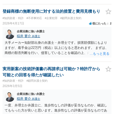
活動」と定義しています。 該当例として講義・実習、特別活動（学
級活動・クラブ活動・学校行事等）、部活動、課外補習授業等を、該
当しない例として自主的なボランティア活動・保護者会・ＰＴＡ活動
登録商標の無断使用に対する法的措置と費用見積もり
等を列挙しています。 本件をこれに当てはめますと、 ①主体である学
#知的財産・特許
#不祥事対応
#企業犯罪
#顧問弁護士契約
校司書は、学校図書館法第６条第１項上「専ら学校図書館の職務に従
2026年4月17日
役にたった
2
事する職員」と位置づけられ、運用指針にいう「教育を担任する者」
に該当しません。 ②活動内容も、特別活動・学校行事等ではなく、図
企業法務に強い弁護士
書館独自の読書推進活動であり、該当例のいずれにも当たりません。
稲井 要介
弁護士
したがって、本件展示は「授業の過程」要件を満たさず、３５条によ
大手メーカー知財部出身の弁護士・弁理士です。損害賠償額にもより
る適法化はできないと考えられます。 ただし、繰り返しになります
ますが、着手金は22万円（税込）以上になると思われます。 まずは、
が、ご相談のケースのような事案が裁判沙汰になることが現実的には
商標の類否判断を行い、侵害していることを確認の上、内容証明を送
ほぼないため、今後も裁判例が積み重なる可能性がきわめて低く、ど
付し、差止・損害賠償を請求していくことになります。交渉次第で
ちらの解釈が正しいのかについて司法の判断が下されることがないも
は、ライセンス許諾をすることも考えられます。
のと思われます。
実用新案の技術評価書の再請求は可能か？特許庁から
可能との回答を得たが確認したい
#知的財産・特許
#顧問弁護士契約
2026年3月5日
企業法務に強い弁護士
稲井 要介
弁護士
一度、弁理士か弁護士に、進歩性なしの評価が妥当なものか、確認し
てもらった方が良いと思います。進歩性なしの評価が妥当なものであ