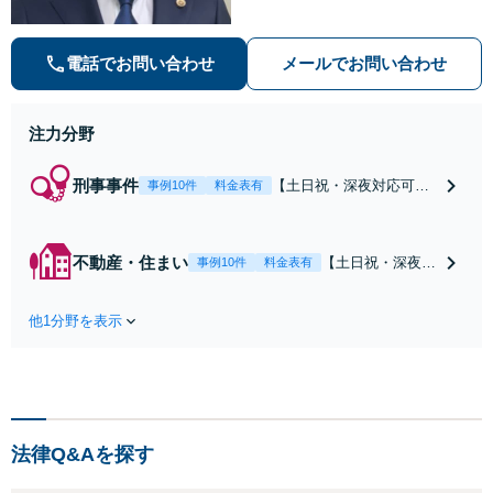
つでも連絡可能】【刑事事件・不動
産トラブル・企業法務・男女トラブ
ル・ナイトワークトラブルに注力】
電話でお問い合わせ
メールでお問い合わせ
注力分野
刑事事件
【土日祝・深夜対応可】
事例10件
料金表有
【原則即日介入】迅速な
対応により示談成立・不
起訴を目指します。逮捕
不動産・住まい
【土日祝・深夜相
事例10件
料金表有
勾留されている場合、首
談可】賃貸借にお
都圏近郊は原則即日接見
ける貸主・借主、
可能です。職務質問時に
他1分野を表示
売買における売
お電話いただければ現場
主・買主、その他
臨場も可能です。【初回
仲介・管理等いず
相談無料】
れの立場でも対応
可能【初回相談無
料】
法律Q&Aを探す