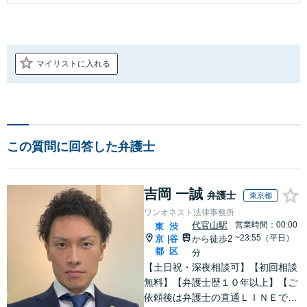
マイリストに入れる
この質問に回答した弁護士
吉岡 一誠
弁護士
東京都
ワンオネスト法律事務所
代官山駅
営業時間：00:00
東
渋
~23:55（平日）
京
谷
から徒歩2
|
都
区
分
【土日祝・深夜相談可】【初回相談
無料】【弁護士歴１０年以上】【ご
依頼後は弁護士の直通ＬＩＮＥでい