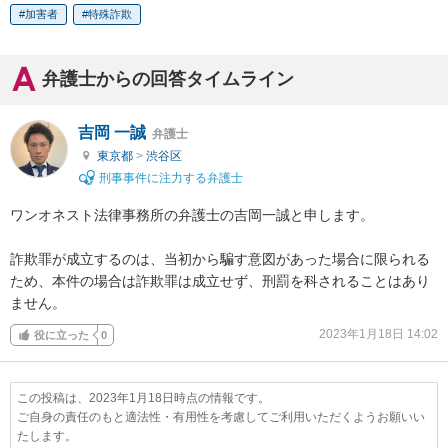
加害者
特殊詐欺
弁護士からの回答タイムライン
吉岡 一誠
弁護士
東京都
>
渋谷区
刑事事件に注力する弁護士
ワンオネスト法律事務所の弁護士の吉岡一誠と申します。

詐欺罪が成立するのは、当初から騙す意図があった場合に限られる
ため、本件の場合は詐欺罪は成立せず、刑罰を科されることはあり
ません。
2023年1月18日 14:02
役に立った
0
この投稿は、2023年1月18日時点の情報です。
ご自身の責任のもと適法性・有用性を考慮してご利用いただくようお願いい
たします。