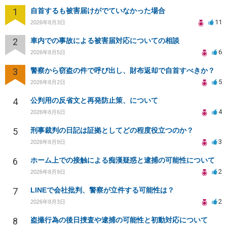
1
自首するも被害届けがでていなかった場合
11
2026年8月3日
2
車内での事故による被害届対応についての相談
6
2026年8月5日
3
警察から窃盗の件で呼び出し、財布返却で自首すべきか？
5
2026年8月2日
4
公判用の反省文と再発防止策、について
4
2026年8月6日
5
刑事裁判の日記は証拠としてどの程度役立つのか？
3
2026年8月9日
6
ホーム上での接触による痴漢疑惑と逮捕の可能性について
2
2026年8月9日
7
LINEで会社批判、警察が立件する可能性は？
2
2026年8月3日
8
盗撮行為の後日捜査や逮捕の可能性と初動対応について