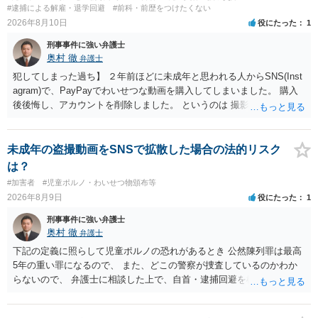
#逮捕による解雇・退学回避
#前科・前歴をつけたくない
2026年8月10日
役にたった
1
刑事事件に強い弁護士
奥村 徹
弁護士
犯してしまった過ち】 ２年前ほどに未成年と思われる人からSNS(Inst
agram)で、PayPayでわいせつな動画を購入してしまいました。 購入
後後悔し、アカウントを削除しました。 というのは 撮影済みなら児童
ポルノ所持罪とか要求行為（青少年条例違反） 注文後撮影なら製造
罪・性的姿態撮影罪 16歳未満だと、不同意わいせつ罪（176条3項）
等が検討されます。 罪名によって、会社PCの押収の可能性も変わって
未成年の盗撮動画をSNSで拡散した場合の法的リスク
くるでしょう。 一般論としては、 所持罪だけであれば、 弁護士に相
は？
談した上で、実際に使った端末を持って、警察相談に出向いておけば
#加害者
#児童ポルノ・わいせつ物頒布等
会社PCまでは押収されないと思います。 不同意わいせつ罪（176条3
2026年8月9日
役にたった
1
項）になると、 自首したとしても、自宅等の捜索差押等が行われる可
能性があります
刑事事件に強い弁護士
奥村 徹
弁護士
下記の定義に照らして児童ポルノの恐れがあるとき 公然陳列罪は最高
5年の重い罪になるので、 また、どこの警察が捜査しているのかわか
らないので、 弁護士に相談した上で、自首・逮捕回避を検討して下さ
い 三 衣服の全部又は一部を着けない児童の姿態であって、殊更に児
童の性的な部位（性器等若しくはその周辺部、臀でん部又は胸部をい