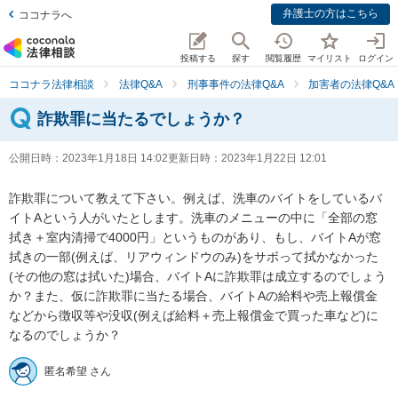
弁護士の方はこちら
ココナラへ
投稿する
探す
閲覧履歴
マイリスト
ログイン
ココナラ法律相談
法律Q&A
刑事事件の法律Q&A
加害者の法律Q&A
詐欺罪に当たるでしょうか？
公開日時：
2023年1月18日 14:02
更新日時：
2023年1月22日 12:01
詐欺罪について教えて下さい。例えば、洗車のバイトをしているバ
イトAという人がいたとします。洗車のメニューの中に「全部の窓
拭き＋室内清掃で4000円」というものがあり、もし、バイトAが窓
拭きの一部(例えば、リアウィンドウのみ)をサボって拭かなかった
(その他の窓は拭いた)場合、バイトAに詐欺罪は成立するのでしょう
か？また、仮に詐欺罪に当たる場合、バイトAの給料や売上報償金
などから徴収等や没収(例えば給料＋売上報償金で買った車など)に
なるのでしょうか？
匿名希望 さん