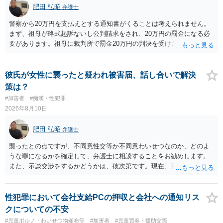
肥田 弘昭
弁護士
警察から20万円を支払えとする通知書がくることは考えられません。
まず、祖母が略式起訴ないし公判請求をされ、20万円の罰金になる必
要があります。祖母に裁判所で罰金20万円の判決を受けたかを確認し
てください。そして、罰金の支払いが未了であっても、罰金の徴収は
「検察庁」です。まずは振込はせずに、かかれている警察署にホーム
ページなどを別途調べて連絡することをお勧めします。ご参考にして
彼氏が女性に襲ったと疑われ被害届、話し合いで解決
ください。
策は？
#加害者
#痴漢・性犯罪
2026年8月10日
肥田 弘昭
弁護士
襲ったとの点ですが、不同意性交等か不同意わいせつなのか、どのよ
うな罪になるかを確定して、弁護士に相談することをお勧めします。
また、示談交渉をするかどうかは、彼次第です。現在、否認している
ので、示談交渉の前提がありません。否認しているのであれば、それ
を前提に捜査機関に対する弁護活動を弁護人を選任してすべきかと思
います。ご参考にしてください。
性犯罪において会社支給PCの押収と会社への通知リス
クについての不安
#児童ポルノ・わいせつ物頒布等
#加害者
#児童買春・援助交際