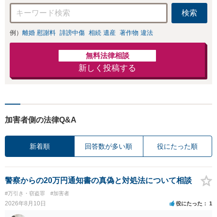
検索
例）
離婚 慰謝料
誹謗中傷
相続 遺産
著作物 違法
無料法律相談
新しく投稿する
加害者側の法律Q&A
新着順
回答数が多い順
役にたった順
警察からの20万円通知書の真偽と対処法について相談
#万引き・窃盗罪
#加害者
2026年8月10日
役にたった
1