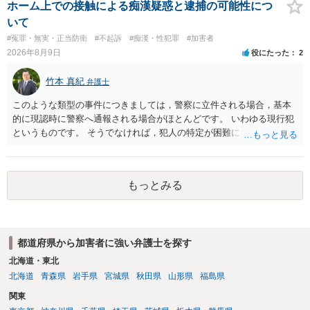
う。）が露出され又は強調されているものであり、かつ、性欲を興奮
ホーム上での接触による痴漢疑惑と逮捕の可能性につ
させ又は刺激するもの
いて
#冤罪・無実・正当防衛
#不起訴
#痴漢・性犯罪
#加害者
2026年8月9日
役にたった
2
竹本 真紀
弁護士
このような類型の事件につきましては，警察に立件される場合，基本
的に現認時に警察へ通報される場合がほとんどです。 いわゆる現行犯
というものです。 そうでなければ，犯人の特定が困難になってしまい
ます。 触ったかもしれないという方について，行為の判断がされる
（事件性）とともに，誰の行為かの判断がされる（犯人性）が必要な
のですが，現認時に警察が臨場できる場合以外は，基本的に犯人性を
もっとみる
特定することができません。もちろん，常習性が顕著で，既に前科を
有していて警察に把握されていれば別ですが，そのような方は，この
ような場所に質問を掲げてくることはありません。心配・不安になる
ことはよくわかるのですが，心配・不安を感じている方は，警察に把
都道府県から加害者に強い弁護士を探す
握されていることがありませんので，犯人性が特定されることはあり
ません。したがって，自分が犯人であるとされることはないのです。
北海道・東北
ですから，相談者の場合は，大丈夫です。安心してください。それで
北海道
青森県
岩手県
宮城県
秋田県
山形県
福島県
は，①～③に答えます。 ①について 腕の動き，女性への向かい方をみ
関東
れば，酔っていて偶然の出来事か，意図的に偶然を装うように触った