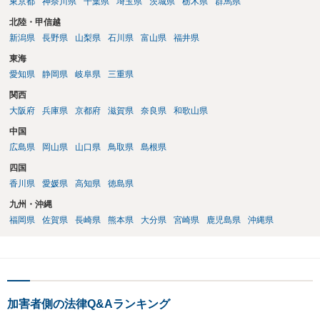
東京都
神奈川県
千葉県
埼玉県
茨城県
栃木県
群馬県
のかは，わかります。触る瞬間ではなくて，触るまでの状況の方が重
要です。酔っていてふらついていたのであれば，そのときだけふらつ
北陸・甲信越
いているわけではありません。腕の振り方も，そのときだけ偶然大き
新潟県
長野県
山梨県
石川県
富山県
福井県
くなるわけではありません。ですから，本件では，意図的だと疑われ
東海
ることはないと思います。その雰囲気は，当たってしまった女性にも
伝わっていたのでしょう。ですから大丈夫です。なお，故意は，主観
愛知県
静岡県
岐阜県
三重県
面の話なので，防犯カメラの映像で決められることはありません。本
関西
人の話（故意を否認する話）が実際の状況と矛盾しないかだけの話で
大阪府
兵庫県
京都府
滋賀県
奈良県
和歌山県
す。 ②について 犯人性が特定できませんから，逮捕や呼出の可能性は
ないと思います。 ③について ②がないので，③はそもそもないことが
中国
前提なので，期間も考えなくて大丈夫です。 というわけで，本件は大
広島県
岡山県
山口県
鳥取県
島根県
丈夫ですから，今後，同じような不安に襲われることがないように気
四国
をつけてくださいね。それが一番大事です。
香川県
愛媛県
高知県
徳島県
九州・沖縄
福岡県
佐賀県
長崎県
熊本県
大分県
宮崎県
鹿児島県
沖縄県
加害者側の法律Q&Aランキング