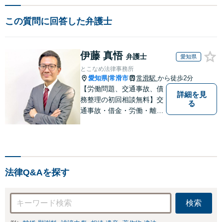
この質問に回答した弁護士
伊藤 真悟
弁護士
愛知県
とこなめ法律事務所
愛知県
常滑市
常滑駅
から徒歩2分
|
【労働問題、交通事故、債
詳細を見
務整理の初回相談無料】交
る
通事故・借金・労働・離
婚・相続問題が得意です。
愛知県常滑市、東海市、知
多市、半田市、大府市、武
豊町、阿久比町、東浦町、
美浜町、南知多町などでお
法律Q&Aを探す
困りの方がいましたらすぐ
にご相談ください。
検索