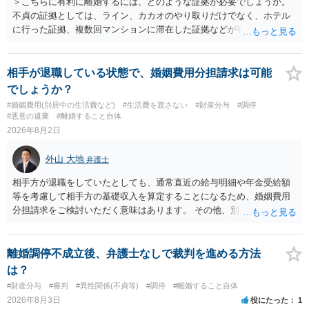
＞こちらに有利に離婚するには、どのような証拠が必要でしょうか。
不貞の証拠としては、ライン、カカオのやり取りだけでなく、ホテル
に行った証拠、複数回マンションに滞在した証拠などが有効です。 不
貞の証拠があれば、離婚をさらに有利に進める（離婚したい時期に離
婚する、慰謝料をとるなど）ことができると思われます。 ただし、不
貞発覚後、長期間同居を続けると、不貞を許したとの評価につながる
相手が退職している状態で、婚姻費用分担請求は可能
場合がありますので、ご注意ください。 以上、ご参考まで。
でしょうか？
#婚姻費用(別居中の生活費など)
#生活費を渡さない
#財産分与
#調停
#悪意の遺棄
#離婚すること自体
2026年8月2日
外山 大地
弁護士
相手方が退職をしていたとしても、通常直近の給与明細や年金受給額
等を考慮して相手方の基礎収入を算定することになるため、婚姻費用
分担請求をご検討いただく意味はあります。 その他、別居の経緯、質
問者様の年収、監護されているお子様がいるかといった事情をふまえ
て、ご検討いただくのが良いかと思います。
離婚調停不成立後、弁護士なしで裁判を進める方法
は？
#財産分与
#審判
#異性関係(不貞等)
#調停
#離婚すること自体
2026年8月3日
役にたった
1