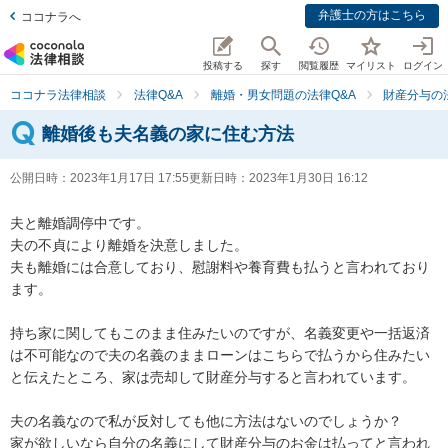
弁護士の方はこちら
ココナラへ
投稿する
探す
閲覧履歴
マイリスト
ログイン
ココナラ法律相談
法律Q&A
離婚・男女問題の法律Q&A
財産分与の
離婚後も夫名義の家に住む方法
公開日時：
2023年1月17日 17:55
更新日時：
2023年1月30日 16:12
夫と離婚調停中です。

夫の不貞により離婚を決意しました。

夫も離婚には合意しており、慰謝料や養育費も払うと言われており
ます。

持ち家に関してもこのまま住みたいのですが、名義変更や一括返済
は不可能なので夫の名義のままローンはこちらで払うから住みたい
と伝えたところ、家は売却して財産分与すると言われています。

夫の名義なので私が反対しても他に方法はないのでしょうか？

家が欲しいなら自分の名義にして財産分与のお金は払ってと言われ