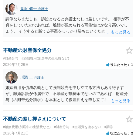
鬼沢 健士
弁護士
調停ならまだしも、訴訟となると弁護士なしは厳しいです。 相手が不
貞をしていたのであれば、離婚が認められる可能性はかなり高いでし
ょう。 そうすると勝てる事案をしっかり勝ちにいくためにも弁護士委
任を強くおすすめします。
不動産の財産保全処分
#財産分与
#婚姻費用(別居中の生活費など)
2026年7月29日
役にたった
1
川添 圭
弁護士
婚姻費用を債務名義として強制競売を申し立てる方法もあり得ます
が、離婚訴訟が係属中で、不動産が無剰余でないのであれば、財産分
与（の附帯処分請求）を本案として仮差押えを申し立てる（法的には
審判前保全処分の扱いになるので管轄は家庭裁判所）という方法も考
えられます。弁護士へ依頼しているのであれば、担当弁護士とよく相
談してください。
不動産の差し押さえについて
#婚姻費用(別居中の生活費など)
#財産分与
#生活費を渡さない
#調停
2026年7月21日
役にたった
2