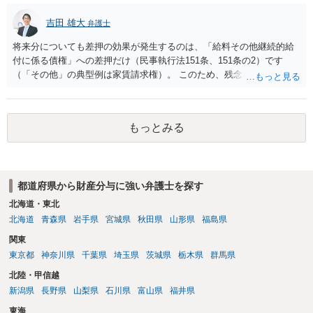
吉田 雄大
弁護士
将来分についても差押の効果が発生するのは、「給料その他継続的給
付に係る債権」への差押だけ（民事執行法151条、151条の2）です
（「その他」の典型例は家賃請求権）。 このため、残念ながらお答え
は否です。つまり、不動産を差し押さえた場合には、申立時までの分
のみが配当の対象です。
もっとみる
都道府県から財産分与に強い弁護士を探す
北海道・東北
北海道
青森県
岩手県
宮城県
秋田県
山形県
福島県
関東
東京都
神奈川県
千葉県
埼玉県
茨城県
栃木県
群馬県
北陸・甲信越
新潟県
長野県
山梨県
石川県
富山県
福井県
東海