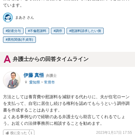
ています。
まあさ さん
財産分与
不倫慰謝料
調停
慰謝料請求したい側
異性関係(不貞等)
弁護士からの回答タイムライン
伊藤 真悟
弁護士
愛知県
>
常滑市
方法としては養育費や慰謝料を減額する代わりに、夫が住宅ローン
を支払って、自宅に居住し続ける権利を認めてもらうという調停調
書を作成することはあります。

よくある事例なので経験のある弁護士なら助言してくれるでしょ
う。お近くの法律事務所に相談することを勧めます。
2023年1月17日 17:55
役に立った
1