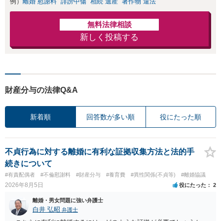
例）
離婚 慰謝料
誹謗中傷
相続 遺産
著作物 違法
無料法律相談
新しく投稿する
財産分与の法律Q&A
新着順
回答数が多い順
役にたった順
不貞行為に対する離婚に有利な証拠収集方法と法的手
続きについて
#有責配偶者
#不倫慰謝料
#財産分与
#養育費
#異性関係(不貞等)
#離婚協議
2026年8月5日
役にたった
2
離婚・男女問題に強い弁護士
白井 弘昭
弁護士