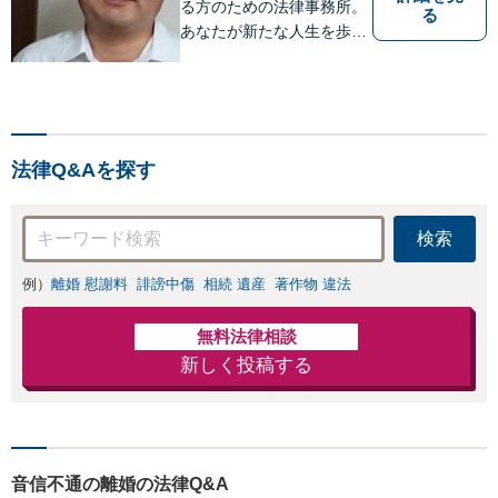
る方のための法律事務所。
る
あなたが新たな人生を歩み
出すためのサポートを。
法律Q&Aを探す
検索
例）
離婚 慰謝料
誹謗中傷
相続 遺産
著作物 違法
無料法律相談
新しく投稿する
音信不通の離婚の法律Q&A