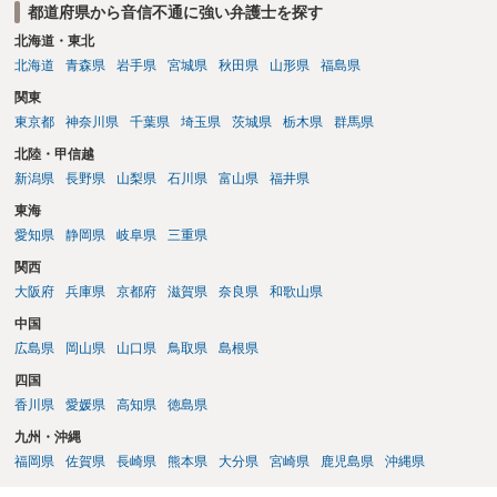
者や15歳以上の子）の同意があるかどうかが重視されるケースが多い
都道府県から音信不通に強い弁護士を探す
です。 (2)については、「やむを得ない事由」が必要とされます。これ
北海道・東北
は、名の変更許可よりも厳重な要件であるとされ、本件のような精神
北海道
青森県
岩手県
宮城県
秋田県
山形県
福島県
的・心理的な理由ではなかなかハードルが高いところですが、親から
関東
性的虐待を受けていたケースで氏変更を許可した事案がありますの
で、全く可能性がないわけではありません。なお、戸籍法107条1項の
東京都
神奈川県
千葉県
埼玉県
茨城県
栃木県
群馬県
氏の変更許可申立ては戸籍筆頭者からの申立てが必要であるため、申
北陸・甲信越
立て前に分籍届によってあなたの単独戸籍を編成しておく必要がある
新潟県
長野県
山梨県
石川県
富山県
福井県
でしょう。 法的に検討すべき課題が多いため、弁護士へ相談されるこ
とをお勧めします。
東海
愛知県
静岡県
岐阜県
三重県
関西
大阪府
兵庫県
京都府
滋賀県
奈良県
和歌山県
中国
広島県
岡山県
山口県
鳥取県
島根県
四国
香川県
愛媛県
高知県
徳島県
九州・沖縄
福岡県
佐賀県
長崎県
熊本県
大分県
宮崎県
鹿児島県
沖縄県