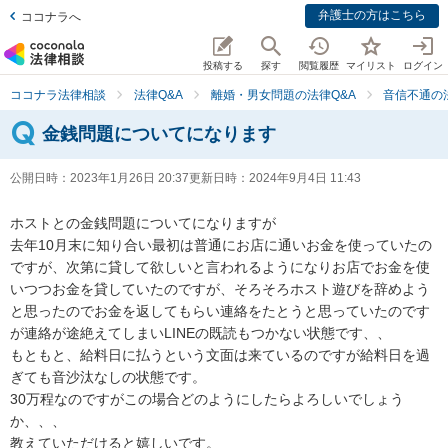
弁護士の方はこちら
ココナラへ
投稿する
探す
閲覧履歴
マイリスト
ログイン
ココナラ法律相談
法律Q&A
離婚・男女問題の法律Q&A
音信不通の
金銭問題についてになります
公開日時：
2023年1月26日 20:37
更新日時：
2024年9月4日 11:43
ホストとの金銭問題についてになりますが

去年10月末に知り合い最初は普通にお店に通いお金を使っていたの
ですが、次第に貸して欲しいと言われるようになりお店でお金を使
いつつお金を貸していたのですが、そろそろホスト遊びを辞めよう
と思ったのでお金を返してもらい連絡をたとうと思っていたのです
が連絡が途絶えてしまいLINEの既読もつかない状態です、、

もともと、給料日に払うという文面は来ているのですが給料日を過
ぎても音沙汰なしの状態です。

30万程なのですがこの場合どのようにしたらよろしいでしょう
か、、、

教えていただけると嬉しいです。