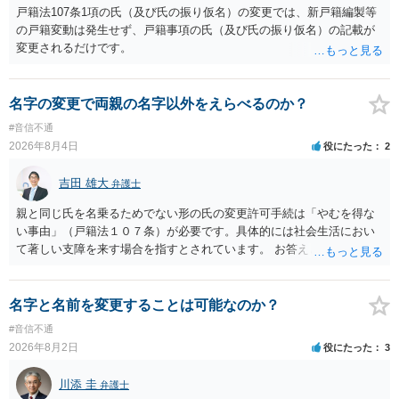
本人申立てをお考えであれば、医学知識はもちろん法律知識も要求さ
戸籍法107条1項の氏（及び氏の振り仮名）の変更では、新戸籍編製等
れますので、性急な申立てをせず、知識と資料をしっかりと揃えて、
の戸籍変動は発生せず、戸籍事項の氏（及び氏の振り仮名）の記載が
万全の体制で申立てに臨んだ方がよいと思われます。
変更されるだけです。
名字の変更で両親の名字以外をえらべるのか？
#音信不通
2026年8月4日
役にたった
2
吉田 雄大
弁護士
親と同じ氏を名乗るためでない形の氏の変更許可手続は「やむを得な
い事由」（戸籍法１０７条）が必要です。具体的には社会生活におい
て著しい支障を来す場合を指すとされています。 お答えとしては、理
論上はご両親の氏であれ別であれ区別はありませんが、上記「著しい
支障」の具体的判断の中で、現在の氏を使い続けることがなぜよくな
いのかが審理判断されることになる、というものになります。
名字と名前を変更することは可能なのか？
#音信不通
2026年8月2日
役にたった
3
川添 圭
弁護士