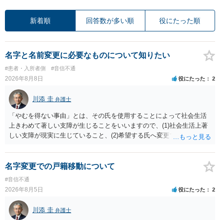
新着順
回答数が多い順
役にたった順
名字と名前変更に必要なものについて知りたい
#患者・入所者側
#音信不通
2026年8月8日
役にたった
2
川添 圭
弁護士
「やむを得ない事由」とは、その氏を使用することによって社会生活
上きわめて著しい支障が生じることをいいますので、(1)社会生活上著
しい支障が現実に生じていること、(2)希望する氏へ変更できればその
支障が解消できる（解消される）ことを、具体的な資料をもって説明
できるかどうかがポイントです。 記録中に現れた一切の事情が判断対
象ですので、上記(1)と(2)を説明できる資料は全て（ただし理路整然
名字変更での戸籍移動について
に）提出することが必要になります。「フラッシュバック」とのこと
#音信不通
なので、例えば、医学上確立されているPTSDの診断基準に合致した説
2026年8月5日
役にたった
2
明とそれに沿う資料の提出が必要になってくるように思います。 精神
的・心理的な理由の氏変更は様々な意味でハードルがかなり高く、弁
川添 圭
弁護士
護士へ依頼しても苦労することが強く予想されるところです。、もし