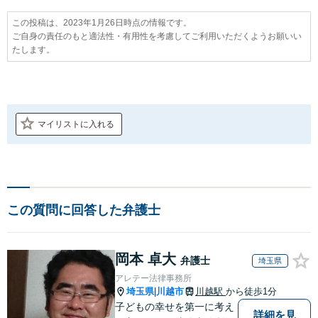
この投稿は、2023年1月26日時点の情報です。
ご自身の責任のもと適法性・有用性を考慮してご利用いただくようお願いい
たします。
マイリストに入れる
この質問に回答した弁護士
岡本 卓大
弁護士
埼玉県
アレテー法律事務所
埼玉県
川越市
川越駅
から徒歩1分
|
子どもの幸せを第一に考え
詳細を見