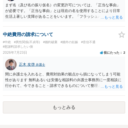
まず名（及び名の振り仮名）の変更許可については、「正当な事由」
が必要です。「正当な事由」とは現在の名を使用することにより日常
生活上著しい支障があることをいいます。「フラッシュバック」とい
った精神的・心理的な理由の場合、医学的な裏付けがあるかどうかが
きわめて重要になりますので、医師の診断書の記載が重要です（医学
的裏付けがない場合、もっぱら主観的な主張であるとして変更が許可
中絶費用の請求について
されません）。 診断書は単に病名の記載では足りず、その症状の発生
#中絶
#異性関係(不貞等)
#婚約破棄
#婚外の妊娠
#音信不通
原因となった事実と、当該症状が医学的に裏付けられること、そして
#慰謝料請求したい側
その発生原因及び症状が現在の名を使用していることに関連している
2026年7月23日
役にたった
2
こと、といった説明がなされているのが望ましい（むしろ必要）でし
ょう。 ただし、もし上記の理由の主張が難しい場合でも、一定期間通
正木 友啓
弁護士
称名を使用して、その後にいわゆる永年使用を理由とする許可申立て
を選択すれば、比較的緩やかに認められます。 氏の変更については、
間に弁護士を入れると、費用対効果の観点から損になってしまう可能
本件では、(1)子の氏の変更許可（民法791条1項）と、(2)戸籍法107条1
性があります 無料あるいは安価な相談料の弁護士事務所に一度相談に
項の氏の変更許可の2種類が考えられます。 (1)については、ご両親が
行かれて、今できること・請求できるものについて整理されるのがよ
婚姻当時に称していた氏への変更となります（この種の事案では、母
いかと思います
が親権者として離婚し、子は母の旧姓を称することになった事案で、
父の氏を称したいというケースが多い）。法律上は特に明文の要件が
もっとみる
なく、家庭裁判所が相当と認めれば許可されます。ただし、子の氏の
変更許可の場合、あなたは現在の戸籍からもう一方の親への戸籍に入
籍する（戻る）という戸籍変動になるため、成人した子からの変更許
可申立てにおいては、入籍先である親（及びそこに同籍している配偶