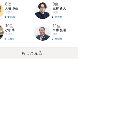
8
9
位
位
大橋 卓生
三村 勇人
弁護士
弁護士
東京都
東京都
10
11
位
位
小杉 和
白井 弘昭
弁護士
弁護士
京都府
愛知県
もっと見る