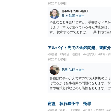
2026年8月6日
刑事事件に強い弁護士
井上 祐司
弁護士
率直なことを言いますと、手書きかＰＣか
うより、本人が述べている再犯防止策は、
す。 提出するのであれば、 ・具体的に
用している再犯防止策（例えば保護観察所
者の証言 など、証拠で担保された客観性
もともと執行猶予が狙える事案であれば本
アルバイト先での金銭問題、警察介
は、本人が再発防止策をいくら述べてもほ
#加害者
#万引き・窃盗罪
#示談交渉
#前科・
2026年8月5日
肥田 弘昭
弁護士
警察は民事不介入ですので示談斡旋のよう
け取るかは当事者間の問題になります。前
留や略式起訴などの可能性もあります。ご
窃盗 執行猶予中 冤罪
#加害者（再犯）
#加害者
#万引き・窃盗罪
#