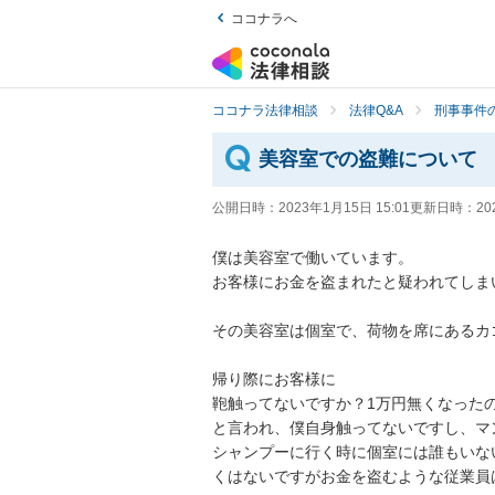
ココナラへ
ココナラ法律相談
法律Q&A
刑事事件の
美容室での盗難について
公開日時：
2023年1月15日 15:01
更新日時：
20
僕は美容室で働いています。

お客様にお金を盗まれたと疑われてしまい
その美容室は個室で、荷物を席にあるカ
帰り際にお客様に

鞄触ってないですか？1万円無くなったの
と言われ、僕自身触ってないですし、マ
シャンプーに行く時に個室には誰もいな
くはないですがお金を盗むような従業員