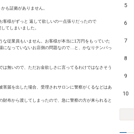
5
かも証拠がありません。

客様がずっと 返して欲しいの一点張りだったので

6
してしまいました。

7
うな従業員もいません。お客様が本当に1万円をもっていた
場になっていないお店側の問題なので…と、かなりテンパっ
8
では無いので、ただお金欲しさに言ってるわけではなさそう
9
被害届を出した場合、受理されサロンに警察がくるなどはあ
10
の財布から渡してしまったので、急に警察の方が来られると