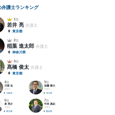
の弁護士ランキング
1
位
若井 亮
弁護士
東京都
2
位
稲葉 進太郎
弁護士
神奈川県
3
位
髙橋 俊太
弁護士
東京都
4
5
位
位
川添 圭
加藤 善大
弁護士
弁護士
大阪府
埼玉県
6
7
位
位
泉 亮介
竹本 真紀
弁護士
弁護士
東京都
愛知県