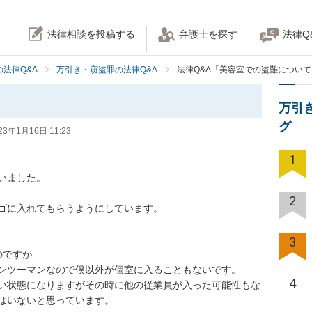
法律相談を投稿する
弁護士を探す
法律Q
法律Q&A
万引き・窃盗罪の法律Q&A
法律Q&A「美容室での盗難について
万引
グ
23年1月16日 11:23
1
ました。

2
ゴに入れてもらうようにしています。

3
ですが

ンツーマンなので僕以外が個室に入ることもないです。

4
い状態になりますがその時に他の従業員が入った可能性もな
はいないと思っています。
