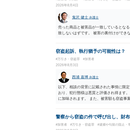
2026年8月4日
鬼沢 健士
弁護士
売った商品と被害品が一致しているとなる
致しないはずです。 被害の裏付けができ
窃盗起訴、執行猶予の可能性は？
#万引き・窃盗罪
#加害者
2026年8月3日
西浦 嘉博
弁護士
以下、相談の背景に記載された事情に限定
おり、犯行態様は悪質と評価され得ます。
に加味されます。 また、被害額も窃盗事
た全額を弁済していることは、被害者の経
有しないことも、規範意識が鈍磨しきって
情状証拠を適切に提出することで、私見で
警察から窃盗の件で呼び出し、財布
ます。 上記、一つの意見として参考くだ
#加害者
#万引き・窃盗罪
#逮捕や勾留の阻止・