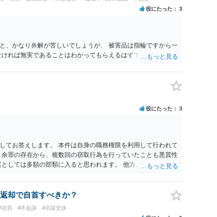
役にたった
3
と、かなり弁解が苦しいでしょうが、 被害品は指輪ですから一
なければ無実であることはわかってもらえるはずです。
役にたった
3
してお答えします。 本件は自身の職務権限を利用して行われて
 余罪の存在から、複数回の窃取行為を行っていたことも悪質性
案としては多額の部類に入ると思われます。 他方、余罪を含め
済的損害の回復として有利に斟酌されます。 また、前科前歴を
いるとまでは言えず、有利な点です。 その他、家族の監督等の
すが、執行猶予判決を視野に入れることが可能な事案と思われ
返却で自首すべきか？
さい。
準抗告
#不起訴
#示談交渉