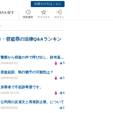
弁護士の方はこちら
&Aを探す
閲覧履歴
マイリスト
ログイン
」
き・窃盗罪の法律Q&Aランキン
警察から窃盗の件で呼び出し、財布返却で自首すべきか？
5
2026年8月2日
窃盗起訴、執行猶予の可能性は？
3
2026年8月3日
加害者で不起訴希望です。
6
2026年7月12日
公判用の反省文と再発防止策、について
2
2026年8月6日