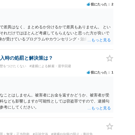
役にたった
2
で差異はなく、まとめるか分けるかで差異もありません。 とい
それだけではほとんど考慮してもらえないと思った方が良いで
自身が受けているプログラムやカウンセリング・治療の内容 ・利
と連携した職業支援の内容や具体的な就労・監督状況） ・監督
と実現可能性があるものでなければあまり意味がありません。
人の反省の言葉だけで十分であり、実刑となるか微妙な事案で
入時の処罰と解決策は？
とんど効果は望めないというのが実感です。
前歴をつけたくない
#逮捕による解雇・退学回避
役にたった
1
なことはしません。被害者にお金を返すかどうか、被害者が受
科なども影響しますが可能性としては窃盗罪ですので、逮捕勾
参考にしてください。
冤罪・無実・正当防衛
#示談交渉
#逮捕や勾留の阻止・準抗告