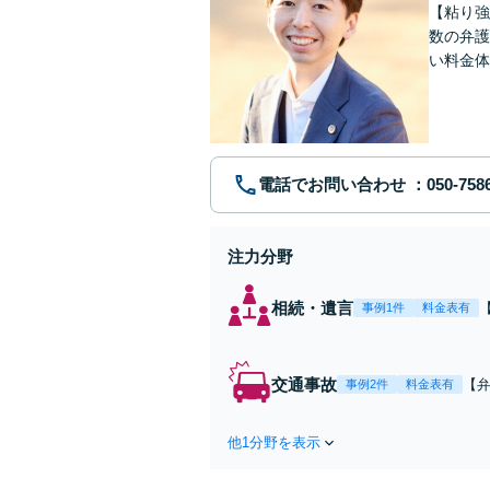
【粘り強
数の弁護
い料金体
す。まず
電話でお問い合わせ
注力分野
相続・遺言
事例1件
料金表有
交通事故
【弁
事例2件
料金表有
障
方
他1分野を表示
で
を