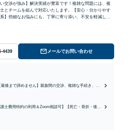
い交渉が強み】解決実績が豊富です！複雑な問題には、複
士とチームを組んで対応いたします。【安心・分かりやす
系】些細なお悩みにも、丁寧に寄り添い、不安を軽減しま
はお気軽にご相談ください。
メールでお問い合わせ
【最後まで諦めません】親族間の交渉、複雑な手続き、全
て対応します！不利な条件で合意してしまう前にご相談く
ださい。【土地・不動産】長期化している問題もできる限
り円滑な交渉へと導きます。事業承継／相続放棄も対応可
護士費用特約の利用＆Zoom相談可】【死亡・骨折・後遺
能。【JR千葉駅近く】駐車場あり
害・むち打ち等】交通事故でご家族がなくなってしまった
やお怪我された方はまずご相談ください。ご自身での対応
は損をしてしまうかもしれません。代わりに交渉・手続き
し、負担を軽減。