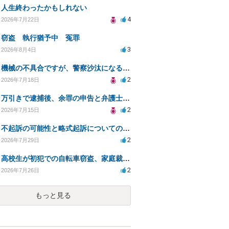
人生終わったかもしれない
4
2026年7月22日
窃盗 執行猶予中 冤罪
3
2026年8月4日
機械の不具合ですが、警察沙汰になる事はありますか？
2
2026年7月18日
万引きで逮捕後、余罪の申告と弁護士相談のタイミングは？
2
2026年7月15日
不起訴の可能性と略式起訴についての相談
2
2026年7月29日
高校生が初犯での自転車窃盗、家庭裁判所の処分は？
2
2026年7月26日
もっと見る