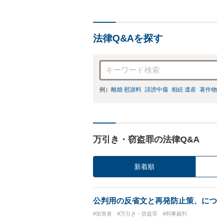
法律Q&Aを探す
例）
離婚 慰謝料
誹謗中傷
相続 遺産
著作物
万引き・窃盗罪の法律Q&A
新着順
公判用の反省文と再発防止策、につ
#加害者
#万引き・窃盗罪
#刑事裁判