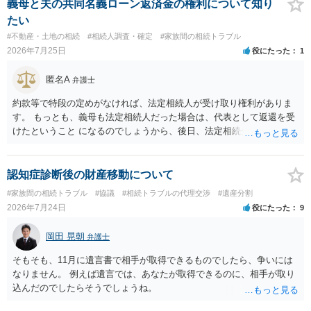
相談 されたら良いと思います。
義母と夫の共同名義ローン返済金の権利について知り
たい
#不動産・土地の相続
#相続人調査・確定
#家族間の相続トラブル
2026年7月25日
役にたった
1
匿名A
弁護士
約款等で特段の定めがなければ、法定相続人が受け取り権利がありま
す。 もっとも、義母も法定相続人だった場合は、代表として返還を受
けたということ になるのでしょうから、後日、法定相続分に基づいて
精算を求めることは可能と思います。
認知症診断後の財産移動について
#家族間の相続トラブル
#協議
#相続トラブルの代理交渉
#遺産分割
2026年7月24日
役にたった
9
岡田 晃朝
弁護士
そもそも、11月に遺言書で相手が取得できるものでしたら、争いには
なりません。 例えば遺言では、あなたが取得できるのに、相手が取り
込んだのでしたらそうでしょうね。