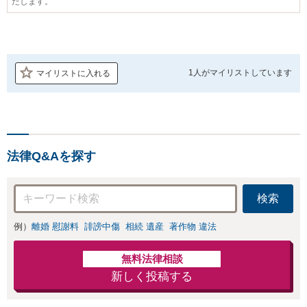
たします。
1人が
マイリストしています
マイリストに入れる
法律Q&Aを探す
検索
例）
離婚 慰謝料
誹謗中傷
相続 遺産
著作物 違法
無料法律相談
新しく投稿する