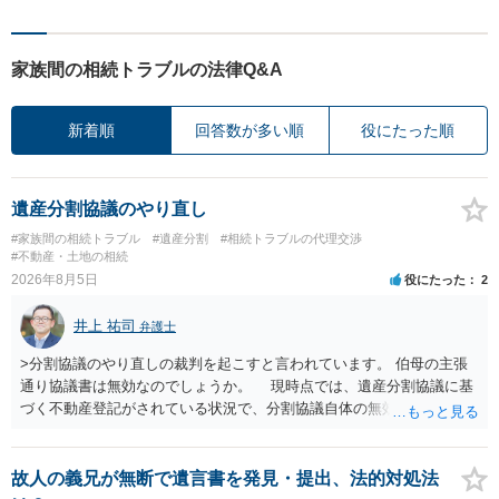
家族間の相続トラブルの法律Q&A
新着順
回答数が多い順
役にたった順
遺産分割協議のやり直し
#家族間の相続トラブル
#遺産分割
#相続トラブルの代理交渉
#不動産・土地の相続
2026年8月5日
役にたった
2
井上 祐司
弁護士
>分割協議のやり直しの裁判を起こすと言われています。 伯母の主張
通り協議書は無効なのでしょうか。 現時点では、遺産分割協議に基
づく不動産登記がされている状況で、分割協議自体の無効を裁判所が
認めたわけではないので、分割協議の効力に影響はありません。 先
方の訴訟の主張及び立証次第ですが、 ・御祖母様の認知能力に関する
医師の意見書、筆跡鑑定 が提出されればその効力が否定される可能性
故人の義兄が無断で遺言書を発見・提出、法的対処法
はありますが、 ・伯母様自身が分割協議に加わっていること ・御祖母