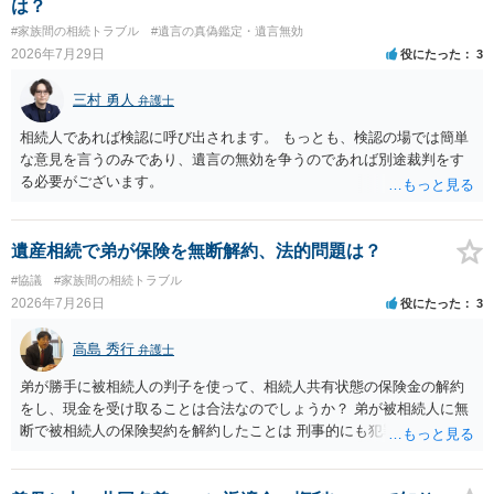
は？
様の意に反する遺産分割協議を行う実益が誰にあったかの立証が困難
#家族間の相続トラブル
#遺言の真偽鑑定・遺言無効
であること からすると、実際に遺産分割協議の効力が否定される可能
2026年7月29日
役にたった
3
性はそれほど高くない（立証のハードルは非常に高い）ということが
言えると思います。
三村 勇人
弁護士
相続人であれば検認に呼び出されます。 もっとも、検認の場では簡単
な意見を言うのみであり、遺言の無効を争うのであれば別途裁判をす
る必要がございます。
遺産相続で弟が保険を無断解約、法的問題は？
#協議
#家族間の相続トラブル
2026年7月26日
役にたった
3
高島 秀行
弁護士
弟が勝手に被相続人の判子を使って、相続人共有状態の保険金の解約
をし、現金を受け取ることは合法なのでしょうか？ 弟が被相続人に無
断で被相続人の保険契約を解約したことは 刑事的にも犯罪となる可能
性があり、民事的には無効だと思います。 保険会社で解約の際に提出
された書類のコピーを取得して、弁護士に面談で詳しい事情を話して