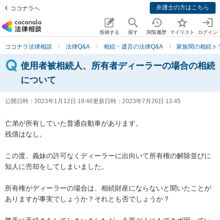
弁護士の方はこちら
ココナラへ
投稿する
探す
閲覧履歴
マイリスト
ログイン
ココナラ法律相談
法律Q&A
相続・遺言の法律Q&A
家族間の相続ト
使用者被相続人、所有者ディーラーの場合の相続
について
公開日時：
2023年1月12日 19:46
更新日時：
2023年7月26日 13:45
亡弟が所有していた普通自動車があります。

残債はなし。

この度、義妹の許可なくディーラーに出向いて所有権の解除並びに
知人に売却をしてしまいました。

所有権がディーラーの場合は、相続財産にならないと聞いたことが
ありますが事実でしょうか？それとも否でしょうか？
