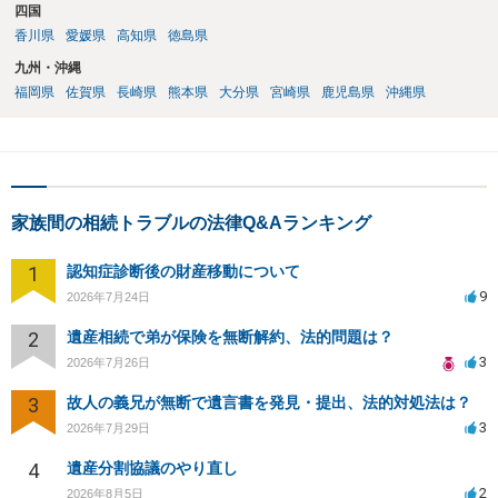
四国
香川県
愛媛県
高知県
徳島県
九州・沖縄
福岡県
佐賀県
長崎県
熊本県
大分県
宮崎県
鹿児島県
沖縄県
家族間の相続トラブルの法律Q&Aランキング
1
認知症診断後の財産移動について
9
2026年7月24日
2
遺産相続で弟が保険を無断解約、法的問題は？
3
2026年7月26日
3
故人の義兄が無断で遺言書を発見・提出、法的対処法は？
3
2026年7月29日
4
遺産分割協議のやり直し
2
2026年8月5日