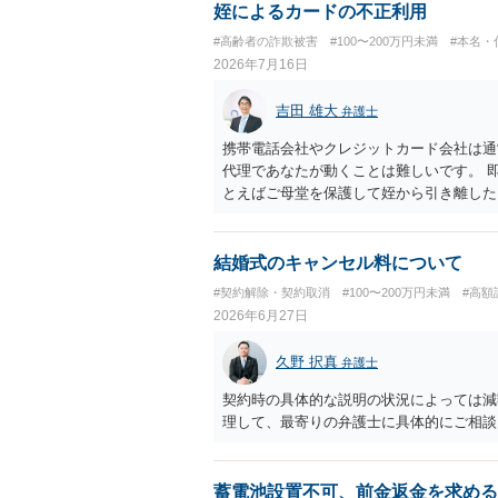
姪によるカードの不正利用
#高齢者の詐欺被害
#100〜200万円未満
#本名・
2026年7月16日
吉田 雄大
弁護士
携帯電話会社やクレジットカード会社は通
代理であなたが動くことは難しいです。 
とえばご母堂を保護して姪から引き離した
虐待（経済的虐待）事案として、ご母堂の
結婚式のキャンセル料について
#契約解除・契約取消
#100〜200万円未満
#高額
2026年6月27日
久野 択真
弁護士
契約時の具体的な説明の状況によっては減
理して、最寄りの弁護士に具体的にご相談
蓄電池設置不可、前金返金を求める