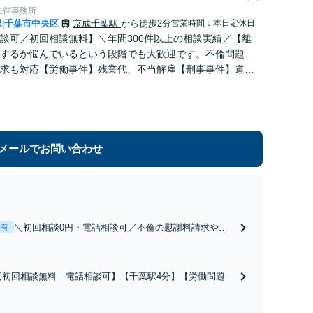
法律事務所
県
千葉市中央区
京成千葉駅
から徒歩2分
営業時間：本日定休日
|
談可／初回相談無料】＼年間300件以上の相談実績／【離
するか悩んでいるという段階でも大歓迎です。不倫問題、
求も対応【労働事件】残業代、不当解雇【刑事事件】道交
条例違反、盗撮罪、逮捕などもご相談ください。【千葉駅4
メールでお問い合わせ
＼初回相談0円・電話相談可／不倫の慰謝料請求や財
表有
産分与、熟年離婚など、幅広い実績あり！相談者さま
にとって有利な解決となるよう誠心誠意サポート。離
婚を悩まれている段階でもOK【オンライン相談】お
【初回相談無料｜電話相談可】【千葉駅4分】【労働問題対
気軽にご相談ください【子連れ相談可】
策委員会に所属】「労基に断られても諦めないでくださ
い。弁護士だからできる解決策があります」レスポンス