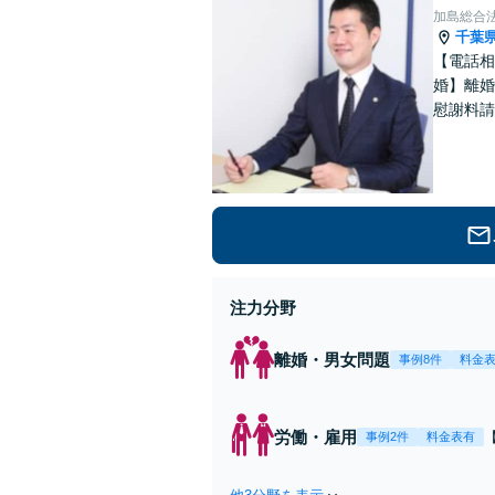
加島総合
千葉
【電話相
婚】離婚
慰謝料請
法違反、
分】
注力分野
離婚・男女問題
事例8件
料金
労働・雇用
事例2件
料金表有