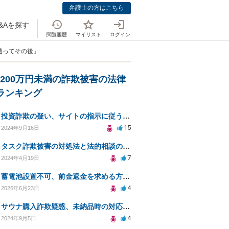
弁護士の方はこちら
&Aを探す
閲覧履歴
マイリスト
ログイン
遭ってその後」
〜200万円未満の詐欺被害の法律
Aランキング
投資詐欺の疑い、サイトの指示に従うべきか教えてください
15
2024年9月16日
タスク詐欺被害の対処法と法的相談のポイント
7
2024年4月19日
蓄電池設置不可、前金返金を求める方法は？
4
2026年6月23日
サウナ購入詐欺疑惑、未納品時の対応策と注意点
4
2024年9月5日