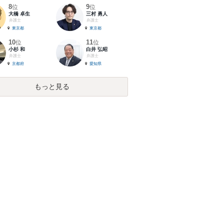
8
9
位
位
大橋 卓生
三村 勇人
弁護士
弁護士
東京都
東京都
10
11
位
位
小杉 和
白井 弘昭
弁護士
弁護士
京都府
愛知県
もっと見る