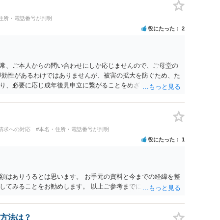
住所・電話番号が判明
役にたった
2
常、ご本人からの問い合わせにしか応じませんので、ご母堂の
即効性があるわけではありませんが、被害の拡大を防ぐため、た
り、必要に応じ成年後見申立に繋がることをめざして、高齢者
自宅の市町村役場に相談するのが正しいやり方になります。
請求への対応
#本名・住所・電話番号が判明
役にたった
1
額はありうるとは思います。 お手元の資料と今までの経緯を整
してみることをお勧めします。 以上ご参考までに。
方法は？