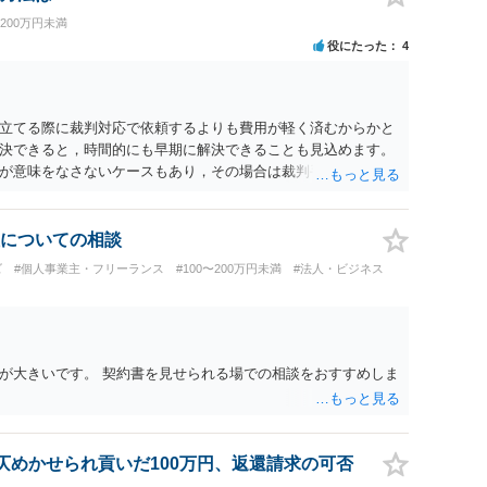
〜200万円未満
役にたった
4
立てる際に裁判対応で依頼するよりも費用が軽く済むからかと
決できると，時間的にも早期に解決できることも見込めます。
が意味をなさないケースもあり，その場合は裁判手続きから始
促については異議を出されると通常訴訟へ移行するため，相手か
から訴訟手続きを取った方が良いでしょう。
についての相談
ズ
#個人事業主・フリーランス
#100〜200万円未満
#法人・ビジネス
が大きいです。 契約書を見せられる場での相談をおすすめしま
仄めかせられ貢いだ100万円、返還請求の可否