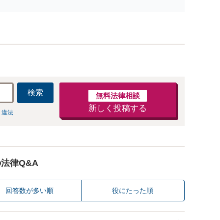
◎。不当解雇、未払い残業代の請求、退職勧奨、退職トラ
ブルなど【オンライン面談OK】
検索
無料法律相談
新しく投稿する
 違法
の法律Q&A
回答数が多い順
役にたった順