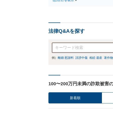
他3分野を表示
法律Q&Aを探す
例）
離婚 慰謝料
誹謗中傷
相続 遺産
著作物
100〜200万円未満の詐欺被害
新着順