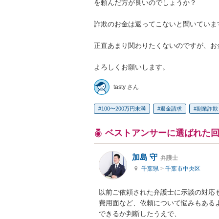
を頼んだ方が良いのでしょうか？

詐欺のお金は返ってこないと聞いています
正直あまり関わりたくないのですが、お
よろしくお願いします。
tasty さん
100〜200万円未満
返金請求
副業詐欺
ベストアンサーに選ばれた
加島 守
弁護士
千葉県
>
千葉市中央区
以前ご依頼された弁護士に示談の対応も
費用面など、依頼について悩みもある
できるか判断したうえで、
