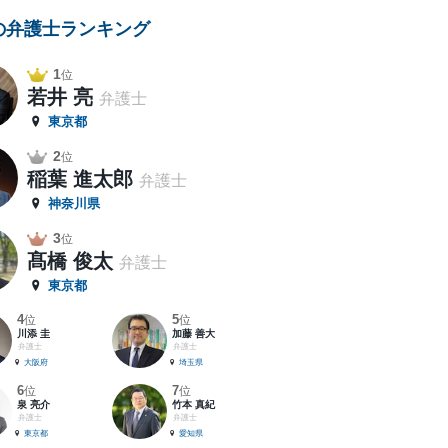
の弁護士ランキング
1
位
若井 亮
弁護士
東京都
2
位
稲葉 進太郎
弁護士
神奈川県
3
位
髙橋 俊太
弁護士
東京都
4
5
位
位
川添 圭
加藤 善大
弁護士
弁護士
大阪府
埼玉県
6
7
位
位
泉 亮介
竹本 真紀
弁護士
弁護士
東京都
愛知県