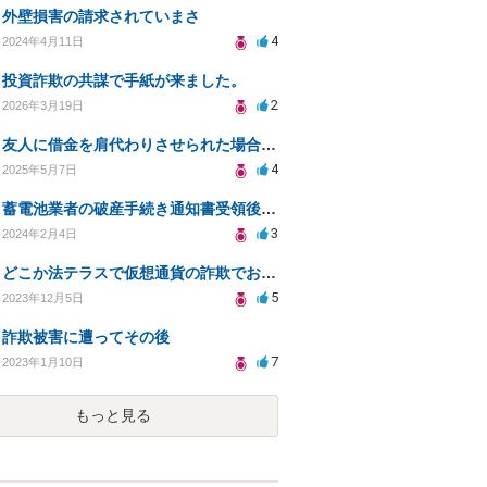
外壁損害の請求されていまさ
4
2024年4月11日
投資詐欺の共謀で手紙が来ました。
2
2026年3月19日
友人に借金を肩代わりさせられた場合の対処法と法的手段
4
2025年5月7日
蓄電池業者の破産手続き通知書受領後、対応策として担当者への内容証明送付の可否について相談
3
2024年2月4日
どこか法テラスで仮想通貨の詐欺でお金を取り戻してくれる弁護士事務所教えてください。
5
2023年12月5日
詐欺被害に遭ってその後
7
2023年1月10日
もっと見る