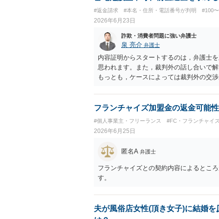
#返金請求
#本名・住所・電話番号が判明
#100
2026年6月23日
詐欺・消費者問題に強い弁護士
泉 亮介
弁護士
内容証明からスタートするのは，弁護士を
思われます。また，裁判外の話し合いで解
もっとも，ケースによっては裁判外の交渉
めることとなるかと思われます。 支払督
ら異議が出ることが予想される場合は最初
フランチャイズ加盟金の返金可能性
#個人事業主・フリーランス
#FC・フランチャイ
2026年6月25日
匿名A
弁護士
フランチャイズとの契約内容によるところ
す。
夫が風俗店女性(頂き女子)に結婚を