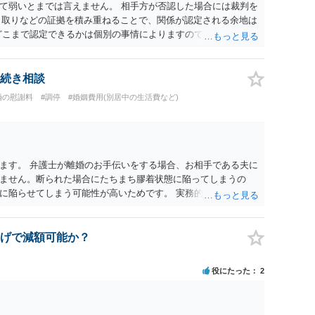
て弱いとまでは言えません。 相手方が否認した場合には裁判を
やり取りなどの証拠を積み重ねることで、関係が認定される余地は
どこまで認定できるかは個別の事情によりますので、お早めに弁
続き相談
婚の慰謝料
#調停
#婚姻費用(別居中の生活費など)
ます。 弁護士が離婚のお手伝いをする場合、お相手である夫に
ません。断られた場合にたちまち膠着状態に陥ってしまうの
に陥らせてしまう可能性が高いためです。 実務的には、ご相談
選択を採らざるを得ないことが圧倒的多数です。
げで減額可能か？
役にたった
2