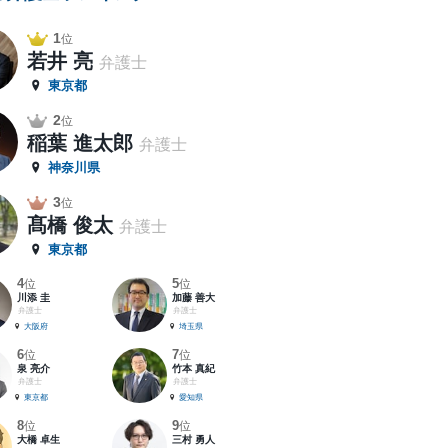
1
位
若井 亮
弁護士
東京都
2
位
稲葉 進太郎
弁護士
神奈川県
3
位
髙橋 俊太
弁護士
東京都
4
5
位
位
川添 圭
加藤 善大
弁護士
弁護士
大阪府
埼玉県
6
7
位
位
泉 亮介
竹本 真紀
弁護士
弁護士
東京都
愛知県
8
9
位
位
大橋 卓生
三村 勇人