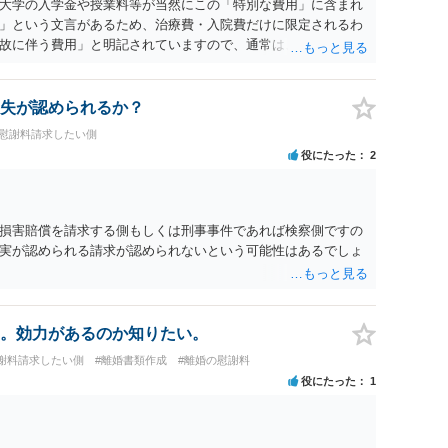
大学の入学金や授業料等が当然にこの「特別な費用」に含まれ
」という文言があるため、治療費・入院費だけに限定されるわ
故に伴う費用」と明記されていますので、通常は、病気や事故
これに類する特別支出を念頭に置いた条項と読むのが自然で
受験費用などの教育費についてまで、「この条項があるから当
いと思われます。なお、通常、大学進学費用をどこまで負担す
失が認められるか？
か、子どもの年齢、大学進学についての父母の認識、父母の学
#慰謝料請求したい側
踏まえて個別に検討することになります。公正証書の他の条項
役にたった
2
に定められているか、大学進学に関する定めの有無、「教育
ついて確認する必要があると考えられます。
損害賠償を請求する側もしくは刑事事件であれば検察側ですの
実が認められる請求が認められないという可能性はあるでしょ
。効力があるのか知りたい。
謝料請求したい側
#離婚書類作成
#離婚の慰謝料
役にたった
1