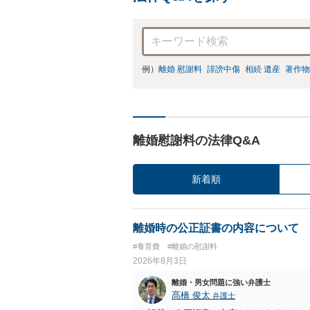
例）
離婚 慰謝料
誹謗中傷
相続 遺産
著作物
離婚慰謝料の法律Q&A
新着順
離婚時の公正証書の内容について
#養育費
#離婚の慰謝料
2026年8月3日
離婚・男女問題に強い弁護士
髙橋 俊太
弁護士