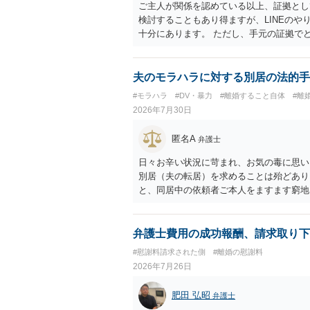
ご主人が関係を認めている以上、証拠とし
検討することもあり得ますが、LINEの
十分にあります。 ただし、手元の証拠で
護士に相談されることをおすすめします。
夫のモラハラに対する別居の法的手
#モラハラ
#DV・暴力
#離婚すること自体
#離
2026年7月30日
匿名A
弁護士
日々お辛い状況に苛まれ、お気の毒に思い
別居（夫の転居）を求めることは殆どあり
と、同居中の依頼者ご本人をますます窮地
者さまが転居する形で離婚協議等を進める
弁護士費用の成功報酬、請求取り下
#慰謝料請求された側
#離婚の慰謝料
2026年7月26日
肥田 弘昭
弁護士