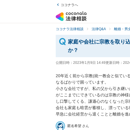
ココナラへ
ココナラ法律相談
法律Q&A
離婚・男
家庭や会社に宗教を取り
か？
公開日時：
2023年1月9日 14:49
更新日時：
202
20年近く前から宗教(統一教会と似てい
なるばかりで困っています。

小さな会社ですが、私の父から引き継い
がここまでにできているのは宗教の神様
し口撃してくる、謙遜心のなくなった宗
会社も家庭も暗雲が蓄積し、漂っている
早急に会社経営から退くことと離婚を進
匿名希望 さん