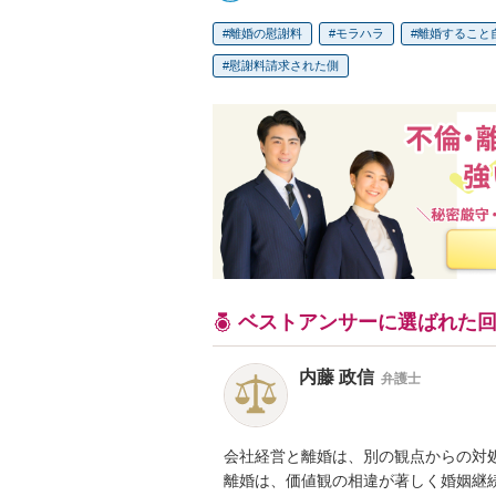
離婚の慰謝料
モラハラ
離婚すること
慰謝料請求された側
ベストアンサーに選ばれた
内藤 政信
弁護士
会社経営と離婚は、別の観点からの対処
離婚は、価値観の相違が著しく婚姻継続