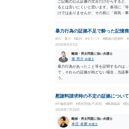
ご記載の公正証書の文言だけからすると、
るとは言いにくいと思います。条項に「等
けではありませんが、その前に「病気・事
によって臨時に必要となった医療費その他
す。したがって、大学の入学金、授業料、
然に半額を請求できる」とまでは言いにく
暴力行為の証拠不足で酔った記憶喪
べきかについては、離婚時の合意内容のほ
#DV・暴力
#裁判
#モラハラ
#離婚の慰謝料
歴・収入・資産状況、進学先や費用などを
2026年8月3日
において、養育費の終期についてどのよう
費」「進学費用」に関する定めの有無等に
離婚・男女問題に強い弁護士
泉 亮介
弁護士
暴力行為があったこと等を証明するのは，
で，それらの証拠が殆どない場合，当該事
う。
慰謝料請求時の不定の証拠について
#不倫慰謝料
#異性関係(不貞等)
#離婚協議
#慰
2026年7月29日
離婚・男女問題に強い弁護士
本庄 卓磨
弁護士