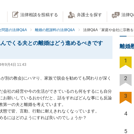
法律相談を投稿する
弁護士を探す
法律Q
女問題の法律Q&A
離婚の慰謝料の法律Q&A
法律Q&A「家庭や会社に宗教
込んでくる夫との離婚はどう進めるべきです
離婚
1
4年9月4日 11:43
2
るが別の教会)にハマり、家族で脱会を勧めても関わりが深く
だ会社の経営や今の生活ができているのも何をするにも自分
3
にお願いしているおかげだと、話をすればどんな事にも反論
教第一の夫と離婚を考えています。

状態で皆、言動、行動に耐えきれなくなっています。

4
めるにはどのようにすれば良いのでしょうか？
5