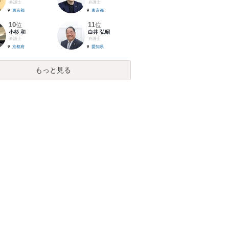
弁護士
弁護士
東京都
東京都
10
11
位
位
小杉 和
白井 弘昭
弁護士
弁護士
京都府
愛知県
もっと見る