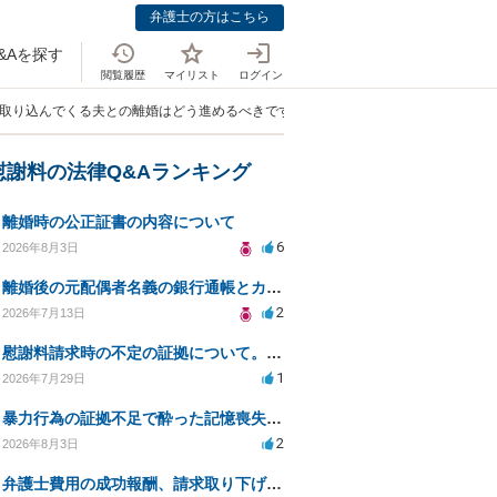
弁護士の方はこちら
&Aを探す
閲覧履歴
マイリスト
ログイン
を取り込んでくる夫との離婚はどう進めるべきですか？」
慰謝料の法律Q&Aランキング
離婚時の公正証書の内容について
6
2026年8月3日
離婚後の元配偶者名義の銀行通帳とカードの処分方法について
2
2026年7月13日
慰謝料請求時の不定の証拠について。効力があるのか知りたい。
1
2026年7月29日
暴力行為の証拠不足で酔った記憶喪失が認められるか？
2
2026年8月3日
弁護士費用の成功報酬、請求取り下げで減額可能か？