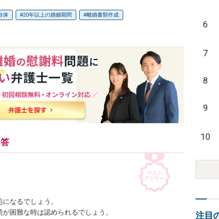
自体
20年以上の婚姻期間
離婚書類作成
6
7
8
9
10
回答
になるでしょう。

が困難な時は認められるでしょう。

注目