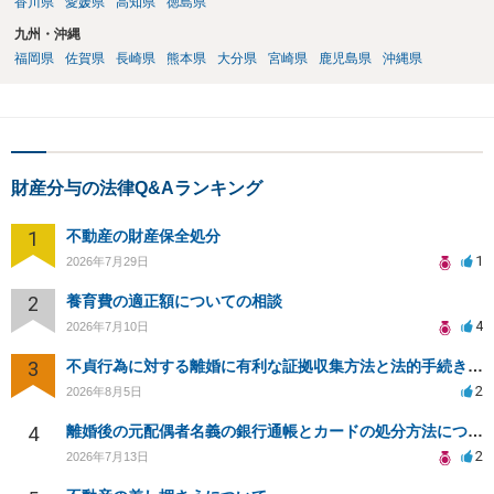
香川県
愛媛県
高知県
徳島県
九州・沖縄
福岡県
佐賀県
長崎県
熊本県
大分県
宮崎県
鹿児島県
沖縄県
財産分与の法律Q&Aランキング
1
不動産の財産保全処分
1
2026年7月29日
2
養育費の適正額についての相談
4
2026年7月10日
3
不貞行為に対する離婚に有利な証拠収集方法と法的手続きについて
2
2026年8月5日
4
離婚後の元配偶者名義の銀行通帳とカードの処分方法について
2
2026年7月13日