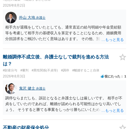
2026年8月2日
外山 大地
弁護士
相手方が退職をしていたとしても、通常直近の給与明細や年金受給額
等を考慮して相手方の基礎収入を算定することになるため、婚姻費用
分担請求をご検討いただく意味はあります。 その他、別居の経緯、質
問者様の年収、監護されているお子様がいるかといった事情をふまえ
て、ご検討いただくのが良いかと思います。
離婚調停不成立後、弁護士なしで裁判を進める方法
は？
#財産分与
#審判
#異性関係(不貞等)
#調停
#離婚すること自体
2026年8月3日
役にたった
1
鬼沢 健士
弁護士
調停ならまだしも、訴訟となると弁護士なしは厳しいです。 相手が不
貞をしていたのであれば、離婚が認められる可能性はかなり高いでし
ょう。 そうすると勝てる事案をしっかり勝ちにいくためにも弁護士委
任を強くおすすめします。
不動産の財産保全処分