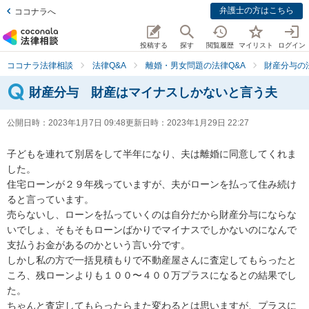
弁護士の方はこちら
ココナラへ
投稿する
探す
閲覧履歴
マイリスト
ログイン
ココナラ法律相談
法律Q&A
離婚・男女問題の法律Q&A
財産分与の
財産分与 財産はマイナスしかないと言う夫
公開日時：
2023年1月7日 09:48
更新日時：
2023年1月29日 22:27
子どもを連れて別居をして半年になり、夫は離婚に同意してくれま
した。

住宅ローンが２９年残っていますが、夫がローンを払って住み続け
ると言っています。

売らないし、ローンを払っていくのは自分だから財産分与にならな
いでしょ、そもそもローンばかりでマイナスでしかないのになんで
支払うお金があるのかという言い分です。

しかし私の方で一括見積もりで不動産屋さんに査定してもらったと
ころ、残ローンよりも１００〜４００万プラスになるとの結果でし
た。

ちゃんと査定してもらったらまた変わるとは思いますが、プラスに