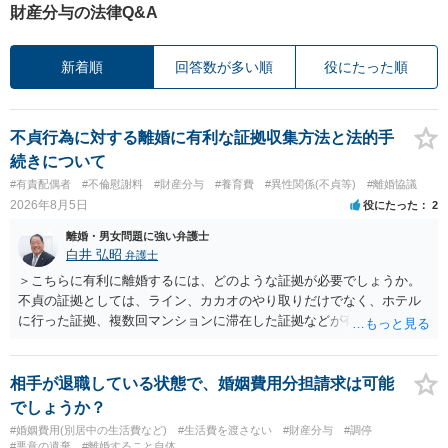
財産分与の法律Q&A
新着順
回答数が多い順
役にたった順
不貞行為に対する離婚に有利な証拠収集方法と法的手
続きについて
#有責配偶者
#不倫慰謝料
#財産分与
#養育費
#異性関係(不貞等)
#離婚協議
2026年8月5日
役にたった
2
離婚・男女問題に強い弁護士
白井 弘昭
弁護士
＞こちらに有利に離婚するには、どのような証拠が必要でしょうか。
不貞の証拠としては、ライン、カカオのやり取りだけでなく、ホテル
に行った証拠、複数回マンションに滞在した証拠などが有効です。 不
貞の証拠があれば、離婚をさらに有利に進める（離婚したい時期に離
婚する、慰謝料をとるなど）ことができると思われます。 ただし、不
貞発覚後、長期間同居を続けると、不貞を許したとの評価につながる
相手が退職している状態で、婚姻費用分担請求は可能
場合がありますので、ご注意ください。 以上、ご参考まで。
でしょうか？
#婚姻費用(別居中の生活費など)
#生活費を渡さない
#財産分与
#調停
#悪意の遺棄
#離婚すること自体