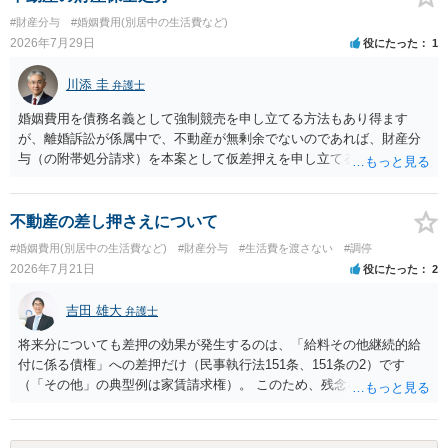
#財産分与
#婚姻費用(別居中の生活費など)
2026年7月29日
役にたった
1
川添 圭
弁護士
婚姻費用を債務名義として強制競売を申し立てる方法もあり得ます
が、離婚訴訟が係属中で、不動産が無剰余でないのであれば、財産分
与（の附帯処分請求）を本案として仮差押えを申し立てる（法的には
審判前保全処分の扱いになるので管轄は家庭裁判所）という方法も考
えられます。弁護士へ依頼しているのであれば、担当弁護士とよく相
談してください。
不動産の差し押さえについて
#婚姻費用(別居中の生活費など)
#財産分与
#生活費を渡さない
#調停
2026年7月21日
役にたった
2
吉田 雄大
弁護士
将来分についても差押の効果が発生するのは、「給料その他継続的給
付に係る債権」への差押だけ（民事執行法151条、151条の2）です
（「その他」の典型例は家賃請求権）。 このため、残念ながらお答え
は否です。つまり、不動産を差し押さえた場合には、申立時までの分
のみが配当の対象です。