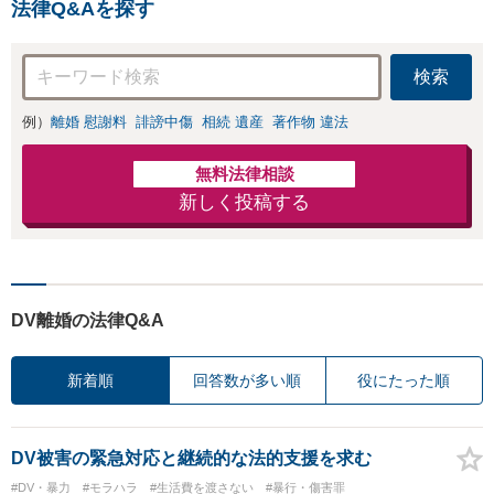
法律Q&Aを探す
検索
例）
離婚 慰謝料
誹謗中傷
相続 遺産
著作物 違法
無料法律相談
新しく投稿する
DV離婚の法律Q&A
新着順
回答数が多い順
役にたった順
DV被害の緊急対応と継続的な法的支援を求む
#DV・暴力
#モラハラ
#生活費を渡さない
#暴行・傷害罪