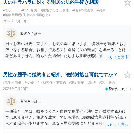
夫のモラハラに対する別居の法的手続き相談
#モラハラ
#DV・暴力
#離婚すること自体
#離婚の慰謝料
#調停
#婚姻費用(別居中の生活費など)
2026年7月30日
匿名A
弁護士
日々お辛い状況に苛まれ、お気の毒に思います。 弁護士が離婚のお手
伝いをする場合、お相手である夫に別居（夫の転居）を求めることは
殆どありません。断られた場合にたちまち膠着状態に陥ってしまうの
と、同居中の依頼者ご本人をますます窮地に陥らせてしまう可能性が
高いためです。 実務的には、ご相談者さまが転居する形で離婚協議等
を進める選択を採らざるを得ないことが圧倒的多数です。
男性が勝手に婚約者と紹介、法的対処は可能ですか？
#慰謝料請求したい側
#内縁関係・事実婚
#婚約破棄
#親権
#DV・暴力
2026年7月28日
役にたった
1
匿名A
弁護士
一般論としては、嘘をつくこと自体で犯罪や不法行為が成立するわけ
ではありません。婚約が成立している場合は婚約破棄慰謝料等が認め
られる場合がありますが、単なる男女交際にとどまる段階の場合、独
身偽装その他貞操権侵害事案は別として、信頼関係破壊行為について