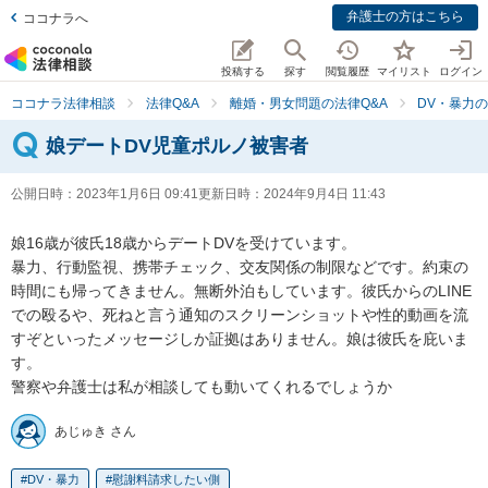
弁護士の方はこちら
ココナラへ
投稿する
探す
閲覧履歴
マイリスト
ログイン
ココナラ法律相談
法律Q&A
離婚・男女問題の法律Q&A
DV・暴力の
娘デートDV児童ポルノ被害者
公開日時：
2023年1月6日 09:41
更新日時：
2024年9月4日 11:43
娘16歳が彼氏18歳からデートDVを受けています。

暴力、行動監視、携帯チェック、交友関係の制限などです。約束の
時間にも帰ってきません。無断外泊もしています。彼氏からのLINE
での殴るや、死ねと言う通知のスクリーンショットや性的動画を流
すぞといったメッセージしか証拠はありません。娘は彼氏を庇いま
す。

警察や弁護士は私が相談しても動いてくれるでしょうか
あじゅき さん
DV・暴力
慰謝料請求したい側