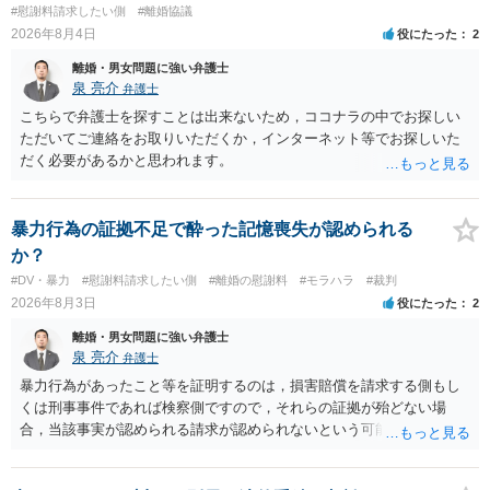
#慰謝料請求したい側
#離婚協議
2026年8月4日
役にたった
2
離婚・男女問題に強い弁護士
泉 亮介
弁護士
こちらで弁護士を探すことは出来ないため，ココナラの中でお探しい
ただいてご連絡をお取りいただくか，インターネット等でお探しいた
だく必要があるかと思われます。
暴力行為の証拠不足で酔った記憶喪失が認められる
か？
#DV・暴力
#慰謝料請求したい側
#離婚の慰謝料
#モラハラ
#裁判
2026年8月3日
役にたった
2
離婚・男女問題に強い弁護士
泉 亮介
弁護士
暴力行為があったこと等を証明するのは，損害賠償を請求する側もし
くは刑事事件であれば検察側ですので，それらの証拠が殆どない場
合，当該事実が認められる請求が認められないという可能性はあるで
しょう。