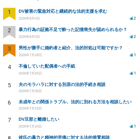
1
DV被害の緊急対応と継続的な法的支援を求む
2
2026年8月4日
2
暴力行為の証拠不足で酔った記憶喪失が認められるか？
2
2026年8月3日
3
男性が勝手に婚約者と紹介、法的対処は可能ですか？
1
2026年7月28日
4
不倫していた配偶者への手紙
1
2026年7月25日
5
夫のモラハラに対する別居の法的手続き相談
2026年7月30日
6
未成年との関係トラブル、法的に別れる方法を相談したい
2026年7月10日
7
DV旦那と離婚したい
1
2026年7月10日
8
彼氏の暴力と精神的苦痛に対する法的措置相談