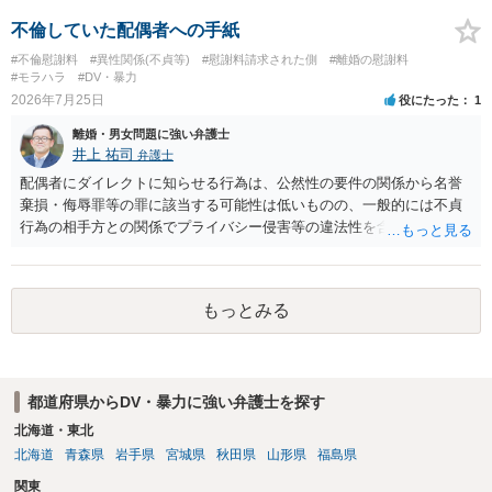
慰謝料は生じないことが多いと思われます。 お怒りはごもっともです
が、仮に交際を進めたとしても後に相手を信頼できなくなる可能性が
不倫していた配偶者への手紙
高かったということですので、むしろ結婚しなくてよかったと割り切
#不倫慰謝料
#異性関係(不貞等)
#慰謝料請求された側
#離婚の慰謝料
って、交際を終わらせるのがよいと思います。
#モラハラ
#DV・暴力
2026年7月25日
役にたった
1
離婚・男女問題に強い弁護士
井上 祐司
弁護士
配偶者にダイレクトに知らせる行為は、公然性の要件の関係から名誉
棄損・侮辱罪等の罪に該当する可能性は低いものの、一般的には不貞
行為の相手方との関係でプライバシー侵害等の違法性を含む行為で
す。 そのため、そのことを知った相手方の夫婦関係への影響が大きい
ため、弁護士としては推奨しないことが一般的かと思います。
もっとみる
都道府県からDV・暴力に強い弁護士を探す
北海道・東北
北海道
青森県
岩手県
宮城県
秋田県
山形県
福島県
関東