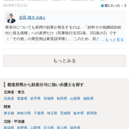
2026年7月21日
役にたった
2
吉田 雄大
弁護士
将来分についても差押の効果が発生するのは、「給料その他継続的給
付に係る債権」への差押だけ（民事執行法151条、151条の2）です
（「その他」の典型例は家賃請求権）。 このため、残念ながらお答え
は否です。つまり、不動産を差し押さえた場合には、申立時までの分
のみが配当の対象です。
もっとみる
都道府県から財産分与に強い弁護士を探す
北海道・東北
北海道
青森県
岩手県
宮城県
秋田県
山形県
福島県
関東
東京都
神奈川県
千葉県
埼玉県
茨城県
栃木県
群馬県
北陸・甲信越
新潟県
長野県
山梨県
石川県
富山県
福井県