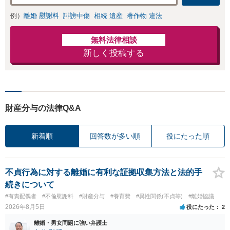
例）
離婚 慰謝料
誹謗中傷
相続 遺産
著作物 違法
無料法律相談
新しく投稿する
財産分与の法律Q&A
新着順
回答数が多い順
役にたった順
不貞行為に対する離婚に有利な証拠収集方法と法的手
続きについて
#有責配偶者
#不倫慰謝料
#財産分与
#養育費
#異性関係(不貞等)
#離婚協議
2026年8月5日
役にたった
2
離婚・男女問題に強い弁護士