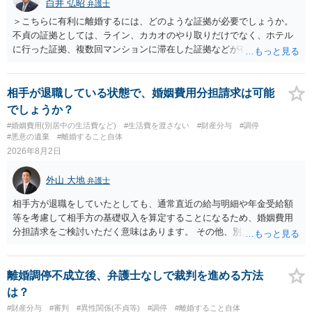
白井 弘昭
弁護士
＞こちらに有利に離婚するには、どのような証拠が必要でしょうか。
不貞の証拠としては、ライン、カカオのやり取りだけでなく、ホテル
に行った証拠、複数回マンションに滞在した証拠などが有効です。 不
貞の証拠があれば、離婚をさらに有利に進める（離婚したい時期に離
婚する、慰謝料をとるなど）ことができると思われます。 ただし、不
貞発覚後、長期間同居を続けると、不貞を許したとの評価につながる
相手が退職している状態で、婚姻費用分担請求は可能
場合がありますので、ご注意ください。 以上、ご参考まで。
でしょうか？
#婚姻費用(別居中の生活費など)
#生活費を渡さない
#財産分与
#調停
#悪意の遺棄
#離婚すること自体
2026年8月2日
外山 大地
弁護士
相手方が退職をしていたとしても、通常直近の給与明細や年金受給額
等を考慮して相手方の基礎収入を算定することになるため、婚姻費用
分担請求をご検討いただく意味はあります。 その他、別居の経緯、質
問者様の年収、監護されているお子様がいるかといった事情をふまえ
て、ご検討いただくのが良いかと思います。
離婚調停不成立後、弁護士なしで裁判を進める方法
は？
#財産分与
#審判
#異性関係(不貞等)
#調停
#離婚すること自体