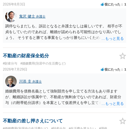
2026年8月3日
役にたった
1
鬼沢 健士
弁護士
調停ならまだしも、訴訟となると弁護士なしは厳しいです。 相手が不
貞をしていたのであれば、離婚が認められる可能性はかなり高いでし
ょう。 そうすると勝てる事案をしっかり勝ちにいくためにも弁護士委
任を強くおすすめします。
不動産の財産保全処分
#財産分与
#婚姻費用(別居中の生活費など)
2026年7月29日
役にたった
1
川添 圭
弁護士
婚姻費用を債務名義として強制競売を申し立てる方法もあり得ます
が、離婚訴訟が係属中で、不動産が無剰余でないのであれば、財産分
与（の附帯処分請求）を本案として仮差押えを申し立てる（法的には
審判前保全処分の扱いになるので管轄は家庭裁判所）という方法も考
えられます。弁護士へ依頼しているのであれば、担当弁護士とよく相
談してください。
不動産の差し押さえについて
#婚姻費用(別居中の生活費など)
#財産分与
#生活費を渡さない
#調停