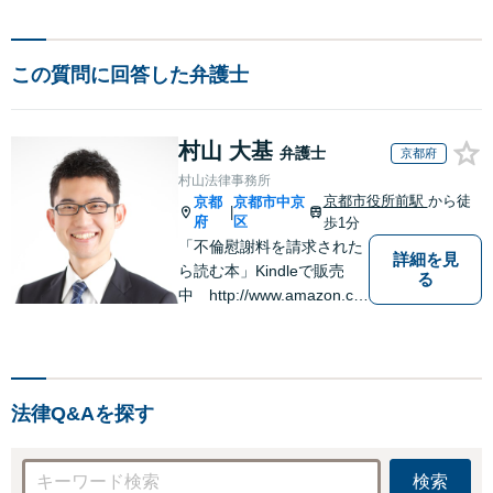
この質問に回答した弁護士
村山 大基
弁護士
京都府
村山法律事務所
京都市役所前駅
から徒
京都
京都市中京
|
府
区
歩1分
「不倫慰謝料を請求された
詳細を見
ら読む本」Kindleで販売
る
中 http://www.amazon.co.
jp/dp/B0FJCDXDNV
法律Q&Aを探す
検索