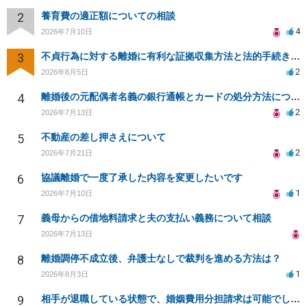
2
養育費の適正額についての相談
4
2026年7月10日
3
不貞行為に対する離婚に有利な証拠収集方法と法的手続きについて
2
2026年8月5日
4
離婚後の元配偶者名義の銀行通帳とカードの処分方法について
2
2026年7月13日
5
不動産の差し押さえについて
2
2026年7月21日
6
協議離婚で一度了承した内容を変更したいです
1
2026年7月10日
7
義母からの借地料請求と夫の支払い義務について相談
2026年7月13日
8
離婚調停不成立後、弁護士なしで裁判を進める方法は？
1
2026年8月3日
9
相手が退職している状態で、婚姻費用分担請求は可能でしょうか？