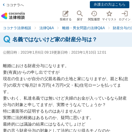
弁護士の方はこちら
ココナラへ
投稿する
探す
閲覧履歴
マイリスト
ログイン
ココナラ法律相談
法律Q&A
離婚・男女問題の法律Q&A
財産分与の
名義ではないけど家の財産分与は？
公開日時：
2023年1月6日 09:19
更新日時：
2023年1月10日 12:01
離婚における財産分与になります。

妻(有責)からの申し出でですが

現在の住まいが自分の父親名義の土地と家になりますが、親と私(息
子)の双方で毎月計８万円(４万円×父・私)住宅ローンを払ってま
す。

妻いわく、私達名義では無いけど夫婦のお金が入っているなら財産
分与の対象と申してますが、実際そうなんでしょうか？

特に書面等の証明するものはありませんが

実際に法的根拠はあるものか、疑問に思います。

最終的には議論の結果にはなるんでしょけど

妻の言う財産分与の対象として法的になり得るモノなのか
