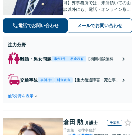
可】弊事務所では、来所頂いての面
談以外にも、電話・オンライン形式
での初回無料相談も実施中。すぐに
弁護士にご相談頂くことで、今のご
電話でお問い合わせ
メールでお問い合わせ
不安が和らぐとともに、問題解決の
ために前に進むことができます。
注力分野
離婚・男女問題
【初回相談無料】
事例1件
料金表有
【電話・オンライ
ン相談対応】あな
たにとって有利な
交通事故
【重大後遺障害・死亡事案
事例7件
料金表有
条件で離婚ができ
などの実績多数】「被害者
るよう、経験豊富
救済を第一に」一日でも早
な弁護士が多角的
他6分野を表示
く日常を取り戻せるよう、
な視点でアドバイ
私が力になります【初回相
ス「親権・監護
談無料】【電話・オンライ
権・面会交流に実
ン相談対応】「スピード対
績あり」子の引渡
倉田 勲
応・納得できる解決を」
弁護士
千葉県
し・認知・親子関
「刑事裁判のニーズにも対
千葉第一法律事務所
係不存在確認など
応」【休日・夜間相談可】