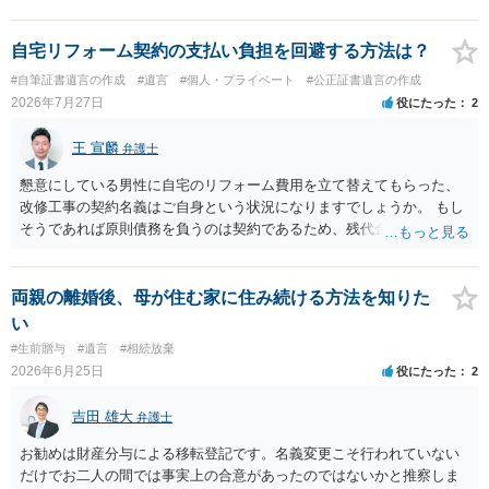
自宅リフォーム契約の支払い負担を回避する方法は？
#自筆証書遺言の作成
#遺言
#個人・プライベート
#公正証書遺言の作成
2026年7月27日
役にたった
2
王 宣麟
弁護士
懇意にしている男性に自宅のリフォーム費用を立て替えてもらった、
改修工事の契約名義はご自身という状況になりますでしょうか。 もし
そうであれば原則債務を負うのは契約であるため、残代金を捻出して
もらうよう約束した男性に支払いをお願いするしかないように思われ
ます。 入籍した場合でも、原則契約者が単独で全ての債務を負うこと
には変わりがありません。 なかなか対応に難しい案件であり、公開の
両親の離婚後、母が住む家に住み続ける方法を知りた
場でアドバイスを行うのも限界があるように思われますので、資料等
い
を持参のうえ個別に弁護士に相談されることをお勧めします。
#生前贈与
#遺言
#相続放棄
2026年6月25日
役にたった
2
吉田 雄大
弁護士
お勧めは財産分与による移転登記です。名義変更こそ行われていない
だけでお二人の間では事実上の合意があったのではないかと推察しま