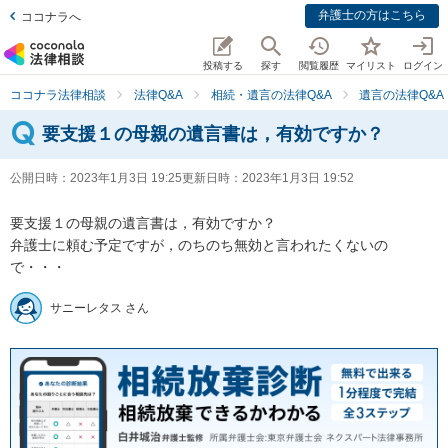
弁護士の方はこちら
ココナラへ
投稿する
探す
閲覧履歴
マイリスト
ログイン
ココナラ法律相談
法律Q&A
相続・遺言の法律Q&A
遺言の法律Q&A
要支援１の母親の遺言書は，有効ですか？
公開日時：
2023年1月3日 19:25
更新日時：
2023年1月3日 19:52
要支援１の母親の遺言書は，有効ですか？

弁護士に頼む予定ですが，のちのち無効と言われたくないの
で・・・
サニーレタス さん