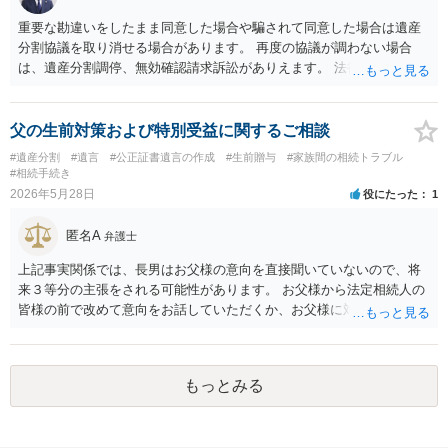
ある可能性がある場合、守秘義務や本人意思確認の観点から、委任状
があるとしても直ちに内容を開示しないこともあり得ます。 公正証書
重要な勘違いをしたまま同意した場合や騙されて同意した場合は遺産
遺言が作成済みである場合でも、生前にその存在や内容を誰に開示す
分割協議を取り消せる場合があります。 再度の協議が調わない場合
るかは、基本的には遺言者本人の意思による問題です。まずは、母親
は、遺産分割調停、無効確認請求訴訟がありえます。 法律事務所で個
本人から弁護士に対し、「娘に進捗状況及び公正証書遺言の作成有
別に相談されると良いでしょう。
無・内容について説明してよい」旨を明確に伝えてもらい、委任状の
写しを添付して、期限を区切って書面で回答を求めることが考えられ
父の生前対策および特別受益に関するご相談
ます。それでも回答がない場合には、母親本人の意思能力や真意、兄
#遺産分割
#遺言
#公正証書遺言の作成
#生前贈与
#家族間の相続トラブル
による不当な関与の有無も含めて、別の弁護士に資料（遺言書案、委
#相続手続き
任状、母親の発言内容、弁護士との連絡履歴、兄とのやり取り等）を
2026年5月28日
役にたった
1
示して相談した方がよいように思います。
匿名A
弁護士
上記事実関係では、長男はお父様の意向を直接聞いていないので、将
来３等分の主張をされる可能性があります。 お父様から法定相続人の
皆様の前で改めて意向をお話していただくか、お父様に対し遺言を残
していただくように弁護士等に相談するようアドバイスする方法があ
ります。
もっとみる