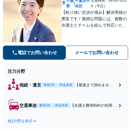
千葉
千葉市中
営業時間：09:00~20:0
もご相談下さい
|
県
央区
0（平日）
【子連れ相談可】
【粘り強い交渉が強み】解決実績が
豊富です！複雑な問題には、複数の
弁護士とチームを組んで対応いたし
ます。【安心・分かりやすい料金体
系】些細なお悩みにも、丁寧に寄り
添い、不安を軽減します。まずはお
気軽にご相談ください。
電話でお問い合わせ
メールでお問い合わせ
注力分野
相続・遺言
【最後まで諦めませ
事例1件
料金表有
ん】親族間の交渉、複
雑な手続き、全て対応
します！不利な条件で
交通事故
【弁護士費用特約の利用＆
事例2件
料金表有
合意してしまう前にご
Zoom相談可】【死亡・骨
相談ください。【土
折・後遺障害・むち打ち
地・不動産】長期化し
他1分野を表示
等】交通事故でご家族がな
ている問題もできる限
くなってしまった方やお怪