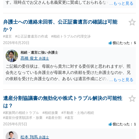
す。現時点でお父さんも名義変更に賛成しておられるなら尚更です。
公正証書遺言の場合には贈与扱いになる筈で、納税額を考えてもより
すぐれた方法と思います。
弁護士への連絡未回答、公正証書遺言の確認は可能
か？
#遺言
#公正証書遺言の作成
#相続トラブルの代理交渉
2026年6月20日
役にたった
5
相続・遺言に強い弁護士
髙橋 俊太
弁護士
ご記載の委任状は、母親から貴方に対する委任状と思われますが、照
会先となっている弁護士が母親本人の依頼を受けた弁護士なのか、兄
の依頼を受けた弁護士なのか、あるいは遺言作成にどのような立場で
関与しているのかによって、説明を求められる範囲は変わり得るもの
と思われます。 仮に、その弁護士が母親本人から依頼を受けているの
であれば、母親本人に対する報告義務が問題となります。母親が貴方
遺産分割協議書の無効化や株式トラブル解決の可能性
に一任する旨を明確に伝えており、委任状の内容にも、弁護士との連
は？
絡、進捗確認、公正証書遺言の作成有無や控えの確認等が含まれてい
#家族間の相続トラブル
#相続放棄
#不動産・土地の相続
るのであれば、貴方から進捗状況等の説明を求める余地はあります。
#遺留分侵害額請求・放棄
#遺産分割
#遺言
他方で、その弁護士が兄の依頼を受けた弁護士である場合には、兄の
2026年6月5日
役にたった
1
代理人という立場になりますので、貴方や母親に対して当然に進捗状
況を報告する義務があるとは限りません。また、親族間で利害対立が
松本 翔馬
弁護士