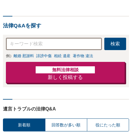
り円滑な交渉へと導き
我された方はまずご相談く
ます。事業承継／相続
ださい。ご自身での対応で
放棄も対応可能。【JR
は損をしてしまうかもしれ
千葉駅近く】駐車場あ
ません。代わりに交渉・手
り
法律Q&Aを探す
続きをし、負担を軽減。
検索
例）
離婚 慰謝料
誹謗中傷
相続 遺産
著作物 違法
無料法律相談
新しく投稿する
遺言トラブルの法律Q&A
新着順
回答数が多い順
役にたった順