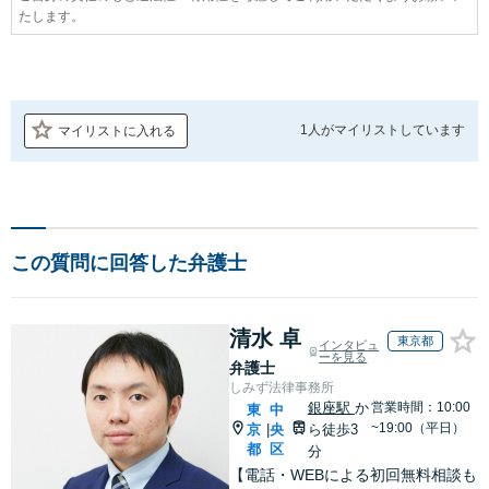
たします。
1人が
マイリストしています
マイリストに入れる
この質問に回答した弁護士
清水 卓
東京都
インタビュ
ーを見る
弁護士
しみず法律事務所
銀座駅
か
営業時間：10:00
東
中
~19:00（平日）
京
央
ら徒歩3
|
都
区
分
【電話・WEBによる初回無料相談も