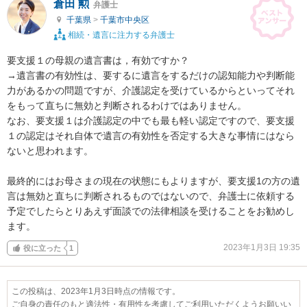
倉田 勲
弁護士
千葉県
>
千葉市中央区
相続・遺言に注力する弁護士
要支援１の母親の遺言書は，有効ですか？

→遺言書の有効性は、要するに遺言をするだけの認知能力や判断能
力があるかの問題ですが、介護認定を受けているからといってそれ
をもって直ちに無効と判断されるわけではありません。

なお、要支援１は介護認定の中でも最も軽い認定ですので、要支援
１の認定はそれ自体で遺言の有効性を否定する大きな事情にはなら
ないと思われます。

最終的にはお母さまの現在の状態にもよりますが、要支援1の方の遺
言は無効と直ちに判断されるものではないので、弁護士に依頼する
予定でしたらとりあえず面談での法律相談を受けることをお勧めし
ます。
2023年1月3日 19:35
役に立った
1
この投稿は、2023年1月3日時点の情報です。
ご自身の責任のもと適法性・有用性を考慮してご利用いただくようお願いい