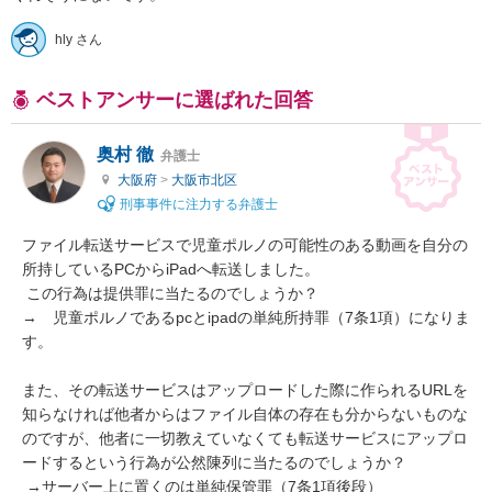
hly さん
ベストアンサーに選ばれた回答
奥村 徹
弁護士
大阪府
>
大阪市北区
刑事事件に注力する弁護士
ファイル転送サービスで児童ポルノの可能性のある動画を自分の
所持しているPCからiPadへ転送しました。

 この行為は提供罪に当たるのでしょうか？

→　児童ポルノであるpcとipadの単純所持罪（7条1項）になりま
す。

また、その転送サービスはアップロードした際に作られるURLを
知らなければ他者からはファイル自体の存在も分からないものな
のですが、他者に一切教えていなくても転送サービスにアップロ
ードするという行為が公然陳列に当たるのでしょうか？

 →サーバー上に置くのは単純保管罪（7条1項後段）
