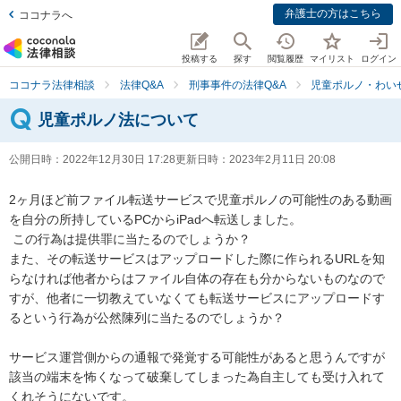
弁護士の方はこちら
ココナラへ
投稿する
探す
閲覧履歴
マイリスト
ログイン
ココナラ法律相談
法律Q&A
刑事事件の法律Q&A
児童ポルノ・わい
児童ポルノ法について
公開日時：
2022年12月30日 17:28
更新日時：
2023年2月11日 20:08
2ヶ月ほど前ファイル転送サービスで児童ポルノの可能性のある動画
を自分の所持しているPCからiPadへ転送しました。

 この行為は提供罪に当たるのでしょうか？

また、その転送サービスはアップロードした際に作られるURLを知
らなければ他者からはファイル自体の存在も分からないものなので
すが、他者に一切教えていなくても転送サービスにアップロードす
るという行為が公然陳列に当たるのでしょうか？

サービス運営側からの通報で発覚する可能性があると思うんですが
該当の端末を怖くなって破棄してしまった為自主しても受け入れて
くれそうにないです。