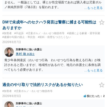
ません。 一般論としては、裸とか性交場面であれば購入者は児童ポル
ノ単純所持罪（7条1項）を疑われます。
DMで未成年へのセクハラ発言は警察に捕まる可能性は
ありますか
#加害者
#不起訴
#児童ポルノ・わいせつ物頒布等
#逮捕による解雇・退学回避
#逮捕や勾留の阻止・準抗告
#前科・前歴をつけたくない
2026年8月7日
刑事事件に強い弁護士
奥村 徹
弁護士
青少年条例違反（わいせつ行為 わいせつな行為を教える行為）が検
討されると思いますが、地域性があるので、地元の弁護士に条例を調
べてもらう必要があります。
過去のやり取りで法的リスクがあるか知りたい
#加害者
#児童ポルノ・わいせつ物頒布等
2026年8月5日
役にたった
2
刑事事件に強い弁護士