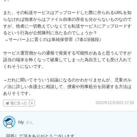
また、その転送サービスはアップロードした際に作られるURLを知
らなければ他者からはファイル自体の存在も分からないものなので
すが、他者に一切教えていなくても転送サービスにアップロードす
るという行為が公然陳列に当たるのでしょうか？

 →サーバー上に置くのは単純保管罪（7条1項後段）

サービス運営側からの通報で発覚する可能性があると思うんですが
該当の端末を怖くなって破棄してしまった為自主しても受け入れて
くれそうにないです。

→だれに聞いてそういう結論になるのかわかりませんが、児童ポル
ノ法に詳しい弁護士に相談して、捜索や刑事処分を回避する方法は
ありそうです。
2022年12月30日 17:28
役に立った
0
hly
さん
回答して頂きありがとうございます。
