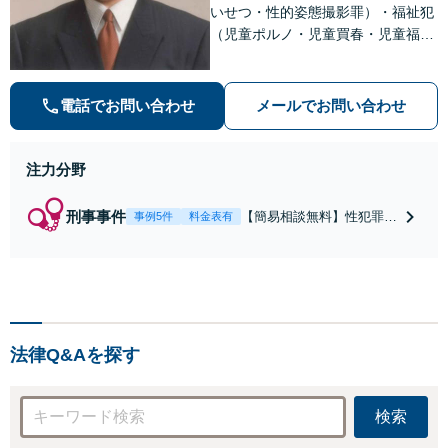
いせつ・性的姿態撮影罪）・福祉犯
（児童ポルノ・児童買春・児童福祉
法・青少年条例）・ネット犯罪（名
誉毀損・わいせつ物・不正アクセス
等）に非常に詳しい弁護士です
電話でお問い合わせ
メールでお問い合わせ
注力分野
刑事事件
【簡易相談無料】性犯罪
事例5件
料金表有
（不同意性交・不同意わい
せつ）・福祉犯（児童ポル
ノ・児童買春・児童福祉
法・青少年条例）・ネット
犯罪（名誉毀損・わいせつ
物・不正アクセス・リベン
法律Q&Aを探す
ジポルノ罪等）に非常に詳
しい弁護士です
検索