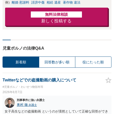
例）
離婚 慰謝料
誹謗中傷
相続 遺産
著作物 違法
無料法律相談
新しく投稿する
児童ポルノの法律Q&A
新着順
回答数が多い順
役にたった順
Twitterなどでの盗撮動画の購入について
#児童ポルノ・わいせつ物頒布等
2026年8月7日
刑事事件に強い弁護士
奥村 徹
弁護士
女子高生などの盗撮動画 というのが漠然としていて正確な回答ができ