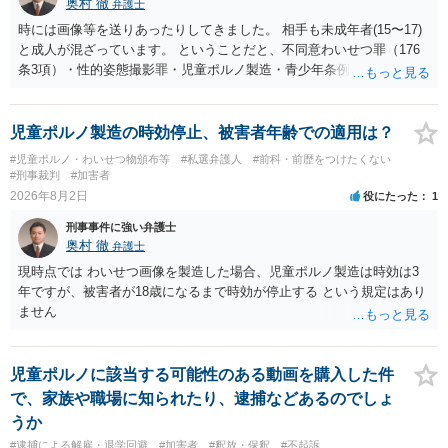
奥村 徹
弁護士
時には画像等を送りあったりしてきました。 相手も未成年者(15〜17)
と成人が混ざっています。 ということだと、不同意わいせつ罪（176
条3項）・性的姿態撮影罪・児童ポルノ製造・青少年条例違反（わいせ
つ行為 児童ポルノ要求）などが検討されます。 重い罪もあるの
で、警察にバレれば、それなりの捜査を受けるでしょう。
児童ポルノ製造の時効停止、被害者年齢での適用は？
#児童ポルノ・わいせつ物頒布等
#私選弁護人
#前科・前歴をつけたくない
#刑事裁判
#加害者
2026年8月2日
役にたった
1
刑事事件に強い弁護士
奥村 徹
弁護士
現時点では わいせつ画像を製造した場合、児童ポルノ製造は時効は3
年ですが、被害者が18歳になるまで時効が停止する という規定はあり
ません
児童ポルノに該当する可能性のある動画を購入した件
で、家族や職場に知られたり、逮捕などあるのでしょ
うか
#逮捕による解雇・退学回避
#加害者
#釈放・保釈
#不起訴