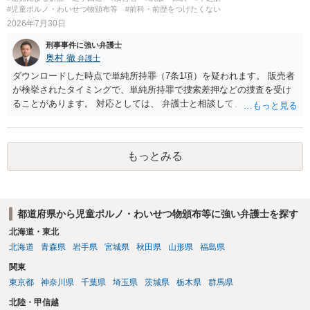
#児童ポルノ・わいせつ物頒布等
#前科・前歴をつけたくない
2026年7月30日
刑事事件に強い弁護士
奥村 徹
弁護士
ダウンロードした時点で単純所持罪（7条1項）を疑われます。 販売者
が検挙されたタイミングで、単純所持罪で捜索差押などの捜査を受け
ることがあります。 対応としては、 弁護士と相談して、 児童ポルノ
と知らなかったという弁解を厚くした書面を作成してもらい 警察に相
談しておく などが考えられます。
もっとみる
都道府県から児童ポルノ・わいせつ物頒布等に強い弁護士を探す
北海道・東北
北海道
青森県
岩手県
宮城県
秋田県
山形県
福島県
関東
東京都
神奈川県
千葉県
埼玉県
茨城県
栃木県
群馬県
北陸・甲信越