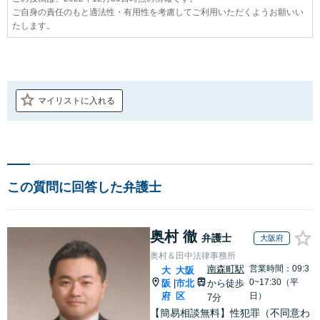
ご自身の責任のもと適法性・有用性を考慮してご利用いただくようお願いい
たします。
マイリストに入れる
この質問に回答した弁護士
奥村 徹
弁護士
大阪府
奥村＆田中法律事務所
南森町駅
営業時間：09:3
大
大阪
0~17:30（平
阪
市北
から徒歩
|
府
区
日）
7分
【簡易相談無料】性犯罪（不同意わ