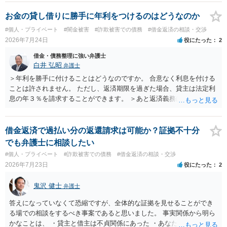
れることになるでしょう。 請求があるまでは、こちらからアクション
を起こす必要はないかと思います。
お金の貸し借りに勝手に年利をつけるのはどうなのか
#個人・プライベート
#闇金被害
#詐欺被害での債務
#借金返済の相談・交渉
2026年7月24日
役にたった
2
借金・債務整理に強い弁護士
白井 弘昭
弁護士
＞年利を勝手に付けることはどうなのですか。 合意なく利息を付ける
ことは許されません。 ただし、返済期限を過ぎた場合、貸主は法定利
息の年３％を請求することができます。 ＞あと返済義務はありますか
借りたお金の返済か、勝手につけられた利息がが分かりませんが、借
りたお金は返さなければいけませんし、勝手につけた利息は返済不要
です。 以上、ご参考まで。
借金返済で過払い分の返還請求は可能か？証拠不十分
でも弁護士に相談したい
#個人・プライベート
#詐欺被害での債務
#借金返済の相談・交渉
2026年7月23日
役にたった
2
鬼沢 健士
弁護士
答えになっていなくて恐縮ですが、全体的な証拠を見せることができ
る場での相談をするべき事案であると思いました。 事実関係から明ら
かなことは、 ・貸主と借主は不貞関係にあった ・あなたから相手に金