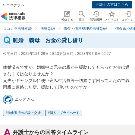
弁護士の方はこちら
ココナラへ
投稿する
探す
閲覧履歴
マイリスト
ログイン
ココナラ法律相談
法律Q&A
借金・債務整理の法律Q&A
借金返済の
離婚 義母 お金の貸し借り
公開日時：
2022年12月29日 19:13
更新日時：
2023年6月8日 02:27
離婚済みですが、婚姻中に元夫の親から援助してもらったお金は返
さなくてはなりませんか？

元夫がギャンブルに使い込み生活費等一切渡さず困っていたので義
両親に連絡した所、援助して頂いたのですが
エッグ さん
借金返済の相談・交渉
個人・プライベート
弁護士からの回答タイムライン