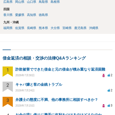
広島県
岡山県
山口県
鳥取県
島根県
四国
香川県
愛媛県
高知県
徳島県
九州・沖縄
福岡県
佐賀県
長崎県
熊本県
大分県
宮崎県
鹿児島県
沖縄県
借金返済の相談・交渉の法律Q&Aランキング
1
詐欺被害でできた借金と元の借金が積み重なり返済困難
2
2026年7月30日
2
キャバ嬢と客の金銭トラブル
2
2026年7月24日
3
弁護士の態度に不満、他の事務所に相談すべきか？
3
2026年7月15日
お金の貸し借りに勝手に年利をつけるのはどうなのか