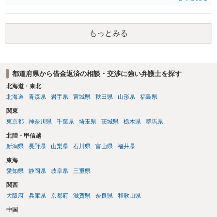
銭を振り込んだ形跡がある ということでしょう。 相手の反論として予
想されるのは、 ・もらったものだ ・貸したかもしれないが、不法原因
給付ではない でしょう。 書かれた情報だけからは、不法原因給付であ
もっとみる
るといえそうなものはありませんでした。 不貞当事者間での貸金だか
らといって不法原因給付になるわけではありません。 あなたが性行為
をしたくてお金を払ってお願いしていたという事情などが必要です。
都道府県から借金返済の相談・交渉に強い弁護士を探す
北海道・東北
北海道
青森県
岩手県
宮城県
秋田県
山形県
福島県
関東
東京都
神奈川県
千葉県
埼玉県
茨城県
栃木県
群馬県
北陸・甲信越
新潟県
長野県
山梨県
石川県
富山県
福井県
東海
愛知県
静岡県
岐阜県
三重県
関西
大阪府
兵庫県
京都府
滋賀県
奈良県
和歌山県
中国