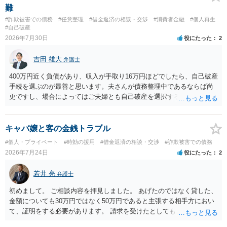
難
#詐欺被害での債務
#任意整理
#借金返済の相談・交渉
#消費者金融
#個人再生
#自己破産
2026年7月30日
役にたった
2
吉田 雄大
弁護士
400万円近く負債があり、収入が手取り16万円ほどでしたら、自己破産
手続を選ぶのが最善と思います。夫さんが債務整理中であるならば尚
更ですし、場合によってはご夫婦とも自己破産を選択する方法もある
と思います。
キャバ嬢と客の金銭トラブル
#個人・プライベート
#時効の援用
#借金返済の相談・交渉
#詐欺被害での債務
2026年7月24日
役にたった
2
若井 亮
弁護士
初めまして。 ご相談内容を拝見しました。 あげたのではなく貸した、
金額についても30万円ではなく50万円であると主張する相手方におい
て、証明をする必要があります。 請求を受けたとしても、もらったも
のであることを伝え、貸したというのであれば証拠を出すよう申し入