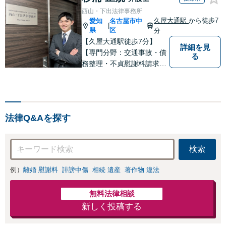
西山・下出法律事務所
久屋大通駅
から徒歩7
愛知
名古屋市中
|
県
区
分
【久屋大通駅徒歩7分】
詳細を見
【専門分野：交通事故・債
る
務整理・不貞慰謝料請求・
企業法務】【債務整理・交
通事故は初回相談無料】 先
入観や思い込みにとらわれ
ず、一人一人に向き合い事
法律Q&Aを探す
件解決へと導きます。スピ
ード感を持ち、誠実かつ適
切な対応を心がけておりま
検索
す。
例）
離婚 慰謝料
誹謗中傷
相続 遺産
著作物 違法
無料法律相談
新しく投稿する