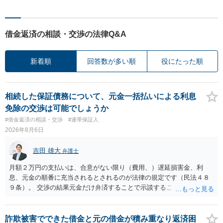
借金返済の相談・交渉の法律Q&A
新着順
回答数が多い順
役にたった順
相続した保証債務について、元金一括払いによる利息
免除の交渉は可能でしょうか
#借金返済の相談・交渉
#連帯保証人
2026年8月6日
吉田 雄大
弁護士
月額２万円の支払いは、合意がない限り（費用、）遅延損害金、利
息、元金の順番に充当されるとされるのが法律の規定です（民法４８
９条）。 交渉の結果元金だけ弁済することで示談することは、弁護士
が関わる債務整理ではしばしばあることです。公的機関は減額に応じ
ることには消極的なことが多いものの、お近くの弁護士にご依頼しチ
ャレンジなさる意義は十分にあると思います。
詐欺被害でできた借金と元の借金が積み重なり返済困