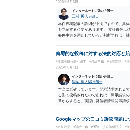
2026年8月3日
インターネットに強い弁護士
三村 勇人
弁護士
本件投稿記事の詳細が不明ですので、具体
を立証する必要があります。 立証責任は
要件事実を満たしていると判断すれば、補
迅速性が要求されるためです。 書面での
はXのため、APのIPアドレスの保存期間
だけでは足りず、実務を踏まえた方法を選
侮辱的な投稿に対する法的対応と賠
#発信者情報開示請求
#誹謗中傷
#名誉毀損
#
2026年8月4日
インターネットに強い弁護士
稲葉 進太郎
弁護士
本当に反省しています。開示請求されるで
る形で投稿されたのであれば、開示請求の
章からすると、実際に発信者情報開示請求
むと、投稿に使った回線の契約者のところ
カウントの登録メールに意見照会がなされ
スバイケースであり、数万円から１００万
Googleマップの口コミ訴訟問題
額から減額することを試みることとなるで
#名誉毀損
#誹謗中傷
#訴訟・損害賠償請求
#