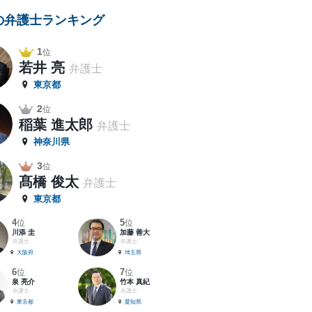
の弁護士ランキング
1
位
若井 亮
弁護士
東京都
2
位
稲葉 進太郎
弁護士
神奈川県
3
位
髙橋 俊太
弁護士
東京都
4
5
位
位
川添 圭
加藤 善大
弁護士
弁護士
大阪府
埼玉県
6
7
位
位
泉 亮介
竹本 真紀
弁護士
弁護士
東京都
愛知県