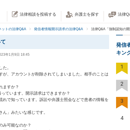
法律相談を投稿する
弁護士を探す
法律Q
ネットの法律Q&A
発信者情報開示請求の法律Q&A
法律Q&A「強制認知の
いて
発信
キン
023年1月9日 18:45
1
した。

すが、アカウントが削除されてしまいました。相手のことは
2
ますか？

は撮っています。開示請求はできますか？

流れで知っています。訴訟や弁護士照会などで患者の情報を
3
さん」みたいな感じです。

4
のみ可能なのか？
