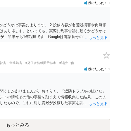
役にたった
1
かどうかは事案によります。 2.投稿内容が名誉毀損罪や侮辱罪
はあり得ます。といっても、実際に刑事告訴に動くかどうかは
が、半年から1年程度です。Googleは電話番号の開示請求もで
なるよう、複数ルートで開示請求が行われることが多いです。
場合、開示請求者はある程度対象者を特定できている（ただし
開示請求をする）というケースが比較的多いと思われます。
評被害・営業妨害
#発信者情報開示請求
#誹謗中傷
役にたった
1
聞くしかありませんが、おそらく、「近隣トラブルの腹いせ」
ントの情報その他の事情を踏まえて情報収集した結果、このよ
したもので、これに対し貴殿が投稿した事実を認めてしまった
ではないでしょうか。 相手方の動きについても、相手方次第で
するには情報が乏しく、ここで詳細を明らかにすることは事案
接相談した方がよいです。
もっとみる