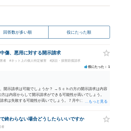
回答数が多い順
役にたった順
中傷、悪用に対する開示請求
被害者
#ネット上の個人特定被害
#訴訟・損害賠償請求
役にたった
1
、開示請求は可能でしょうか？ →５ｃｈの方の開示請求は内容
ramの方は内容からして開示請求ができる可能性が高いでしょう。
請求は失敗する可能性が高いでしょう。７月中にアカウントが
する可能性が高いように思われます。 相手を特定できた場合、
は可能でしょうか？ →訴訟外の交渉で相手方が認めれば負担さ
なった場合は、実際の弁護士費用が認められる場合と認められ
で終わらない場合どうしたらいいですか
ょう。
害者