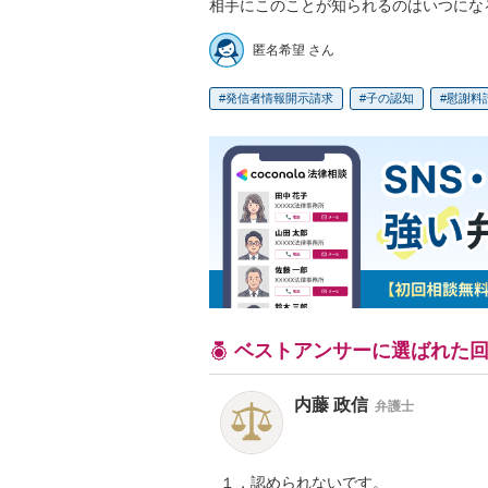
相手にこのことが知られるのはいつにな
匿名希望 さん
発信者情報開示請求
子の認知
慰謝料
ベストアンサーに選ばれた
内藤 政信
弁護士
１，認められないです。
