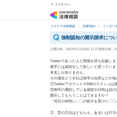
ココナラへ
ココナラ法律相談
法律Q&A
インター
強制認知の開示請求につ
公開日時：
2022年12月28日 21:27
更新日時：
2
Twitterであった人と関係を持ち妊娠しま
相手には認知をして欲しいと思っていま
本名しか知りません。

その場合どうすれば相手の住所などが知れ
①TwitterアカウントやDMのスクショ
②相手の通院している病院や日時は話の
開示してもらうことはできますか？

「何日の何時に〇〇の処方を受けた〇〇
①、②の方法はどちらも、あるいは片方