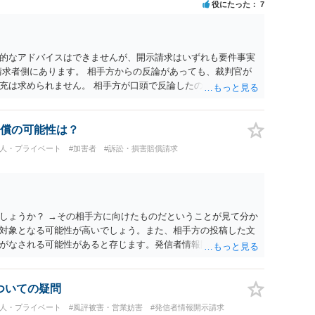
役にたった
7
的なアドバイスはできませんが、開示請求はいずれも要件事実
請求者側にあります。 相手方からの反論があっても、裁判官が
充は求められません。 相手方が口頭で反論したのは、仮処分は
反論となれば、より遅延する可能性がございます。 また、本件
の問題もございます。 開示請求は法律知識が不可欠ですが、それ
択することが重要です。
償の可能性は？
個人・プライベート
#加害者
#訴訟・損害賠償請求
しょうか？ →その相手方に向けたものだということが見て分か
対象となる可能性が高いでしょう。また、相手方の投稿した文
がなされる可能性があると存じます。発信者情報開示請求が進
に、意見照会がなされます。アカウント情報開示の場合は、ア
ます。 また、された場合賠償金はいくらでしょうか。 →ケー
単位まで様々でしょう。裁判外であれば交渉して相手方の請求
についての疑問
しょう。
個人・プライベート
#風評被害・営業妨害
#発信者情報開示請求