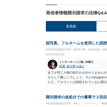
発信者情報開示請求の法律Q&A
新着順
顔写真、フルネームを使用した誹謗
#発信者情報開示請求
#誹謗中傷
#名誉毀損
#
2026年8月5日
インターネットに強い弁護士
稲葉 進太郎
弁護士
全てが同じ人物の犯行かは分かりませんが
からして難しいでしょう。 XとInstag
ただ、アカウントが削除されていると開示
削除されている場合、今から進めても失敗
相手に全ての弁護士費用を負担させること
せることができるでしょう。訴訟で判決と
開示請求の仮処分での審尋で２回目
ない場合があり何ともいえないところでし
#発信者情報開示請求
#個人・プライベート
#被