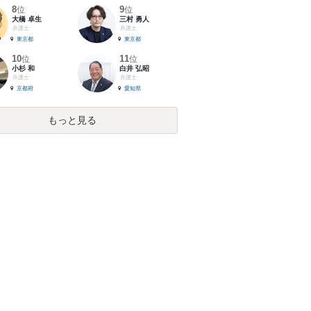
8
9
位
位
大橋 卓生
三村 勇人
弁護士
弁護士
東京都
東京都
10
11
位
位
小杉 和
白井 弘昭
弁護士
弁護士
京都府
愛知県
もっと見る