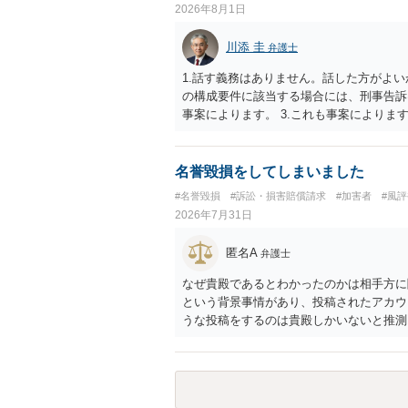
2026年8月1日
川添 圭
弁護士
1.話す義務はありません。話した方がよい
の構成要件に該当する場合には、刑事告訴
事案によります。 3.これも事案によります
きることが多いので、少しでも特定可能に
さらにいえば、利用者からの口コミ投稿の
証拠による裏付けか必要なので発信者情報
名誉毀損をしてしまいました
#名誉毀損
#訴訟・損害賠償請求
#加害者
#風
2026年7月31日
匿名A
弁護士
なぜ貴殿であるとわかったのかは相手方に
という背景事情があり、投稿されたアカウ
うな投稿をするのは貴殿しかいないと推測
ことで「答え合わせ」になってしまったの
すので何とも言えません。公開の場で回答
の特定に繋がってしまうので、弁護士へ直