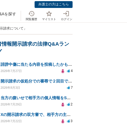
弁護士の方はこちら
&Aを探す
閲覧履歴
マイリスト
ログイン
開示請求について」
者情報開示請求の法律Q&Aラン
グ
誹謗中傷に当たる内容を投稿したかもしれない。開示請求や民事刑事裁判に発展しうるのか教えて欲しい。
4
2026年7月27日
開示請求の仮処分での審尋で２回目で終わらない場合どうしたらいいですか
7
2026年8月3日
当方の腹いせで相手方の個人情報をSNSで晒してしまい名誉毀損させてしまったかもしれない
2
2026年7月29日
Xの開示請求の双方審で、相手方の主張が口頭ばかりで把握しきれません
3
2026年7月22日