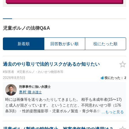
児童ポルノの法律Q&A
新着順
回答数が多い順
役にたった順
過去のやり取りで法的リスクがあるか知りたい
#加害者
#児童ポルノ・わいせつ物頒布等
2026年8月5日
役にたった
2
刑事事件に強い弁護士
奥村 徹
弁護士
時には画像等を送りあったりしてきました。 相手も未成年者(15〜17)
と成人が混ざっています。 ということだと、不同意わいせつ罪（176
条3項）・性的姿態撮影罪・児童ポルノ製造・青少年条例違反（わいせ
つ行為 児童ポルノ要求）などが検討されます。 重い罪もあるの
で、警察にバレれば、それなりの捜査を受けるでしょう。