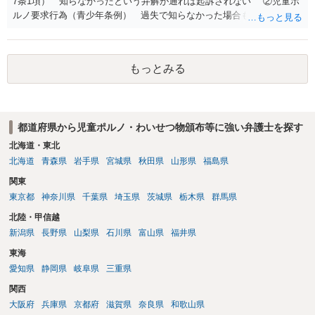
7条1項） 知らなかったという弁解が通れば起訴されない ②児童ポ
ルノ要求行為（青少年条例） 過失で知らなかった場合も処罰される
地域がある の罪名が検討されます。 警察にバレれば捜索差押を受け
ることになります。 対応としては、福祉犯罪に詳しい弁護士に相談
した上で 相手方の地域も知らない・年齢も知らなかったという弁
もっとみる
解 もう消したので持ってない という弁解を用意して、警察相談を
検討してください。
都道府県から児童ポルノ・わいせつ物頒布等に強い弁護士を探す
北海道・東北
北海道
青森県
岩手県
宮城県
秋田県
山形県
福島県
関東
東京都
神奈川県
千葉県
埼玉県
茨城県
栃木県
群馬県
北陸・甲信越
新潟県
長野県
山梨県
石川県
富山県
福井県
東海
愛知県
静岡県
岐阜県
三重県
関西
大阪府
兵庫県
京都府
滋賀県
奈良県
和歌山県