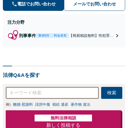
等）に非常に詳しい弁護士です
電話でお問い合わせ
メールでお問い合わせ
注力分野
刑事事件
【簡易相談無料】性犯罪
事例5件
料金表有
（不同意性交・不同意わい
せつ）・福祉犯（児童ポル
ノ・児童買春・児童福祉
法・青少年条例）・ネット
犯罪（名誉毀損・わいせつ
物・不正アクセス・リベン
法律Q&Aを探す
ジポルノ罪等）に非常に詳
しい弁護士です
検索
例）
離婚 慰謝料
誹謗中傷
相続 遺産
著作物 違法
無料法律相談
新しく投稿する