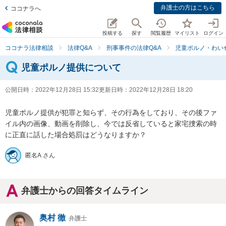
弁護士の方はこちら
ココナラへ
投稿する
探す
閲覧履歴
マイリスト
ログイン
ココナラ法律相談
法律Q&A
刑事事件の法律Q&A
児童ポルノ・わい
児童ポルノ提供について
公開日時：
2022年12月28日 15:32
更新日時：
2022年12月28日 18:20
児童ポルノ提供が犯罪と知らず、その行為をしており、その後ファ
イル内の画像、動画を削除し、今では反省していると家宅捜索の時
に正直に話した場合処罰はどうなりますか？
匿名A さん
弁護士からの回答タイムライン
奥村 徹
弁護士