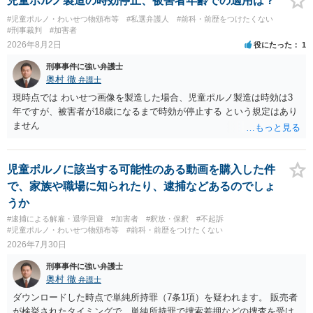
児童ポルノ製造の時効停止、被害者年齢での適用は？
#児童ポルノ・わいせつ物頒布等
#私選弁護人
#前科・前歴をつけたくない
#刑事裁判
#加害者
2026年8月2日
役にたった
1
刑事事件に強い弁護士
奥村 徹
弁護士
現時点では わいせつ画像を製造した場合、児童ポルノ製造は時効は3
年ですが、被害者が18歳になるまで時効が停止する という規定はあり
ません
児童ポルノに該当する可能性のある動画を購入した件
で、家族や職場に知られたり、逮捕などあるのでしょ
うか
#逮捕による解雇・退学回避
#加害者
#釈放・保釈
#不起訴
#児童ポルノ・わいせつ物頒布等
#前科・前歴をつけたくない
2026年7月30日
刑事事件に強い弁護士
奥村 徹
弁護士
ダウンロードした時点で単純所持罪（7条1項）を疑われます。 販売者
が検挙されたタイミングで、単純所持罪で捜索差押などの捜査を受け