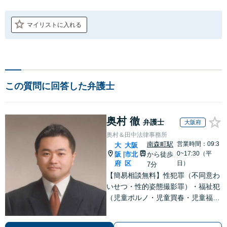
マイリストに入れる
この質問に回答した弁護士
奥村 徹
弁護士
大阪府
奥村＆田中法律事務所
南森町駅
営業時間：09:3
大
大阪
0~17:30（平
阪
市北
から徒歩
|
府
区
日）
7分
【簡易相談無料】性犯罪（不同意わ
いせつ・性的姿態撮影罪）・福祉犯
（児童ポルノ・児童買春・児童福祉
法・青少年条例）・ネット犯罪（名
誉毀損・わいせつ物・不正アクセス