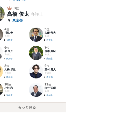
3
位
髙橋 俊太
弁護士
東京都
4
5
位
位
川添 圭
加藤 善大
弁護士
弁護士
大阪府
埼玉県
6
7
位
位
泉 亮介
竹本 真紀
弁護士
弁護士
東京都
愛知県
8
9
位
位
大橋 卓生
三村 勇人
弁護士
弁護士
東京都
東京都
10
11
位
位
小杉 和
白井 弘昭
弁護士
弁護士
京都府
愛知県
もっと見る