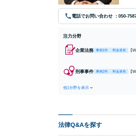
電話でお問い合わせ
注力分野
企業法務
【W
事例1件
料金表有
験
ク
款
刑事事件
【W
事例2件
料金表有
日
有
や
他1分野を表示
う
法律Q&Aを探す