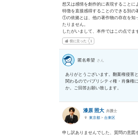
想又は感情を創作的に表現することに
特徴を直接感得することのできる別の著
①の依拠とは、他の著作物の存在を知
たりません。

したがいまして、本件ではこの点でま
役に立った
1
匿名希望
さん
ありがとうございます。翻案権侵害
関わるのでパブリシティ権・肖像権
か。ご回答お願い致します。
漆原 照大
弁護士
東京都
>
台東区
申し訳ありませんでした、質問の意図を