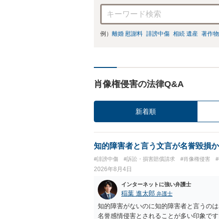
例）
離婚 慰謝料
誹謗中傷
相続 遺産
著作物
肖像権侵害の法律Q&A
新着順
知的障害者と言う文言が名誉毀損か
#誹謗中傷
#訴訟・損害賠償請求
#肖像権侵害
2026年8月4日
インターネットに強い弁護士
稲葉 進太郎
弁護士
知的障害がないのに知的障害者と言うのは
名誉感情侵害とされることが多い印象です