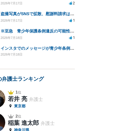
2
2026年7月17日
盗撮写真がSNSで拡散、慰謝料請求は可能か？
1
2026年7月17日
※至急 青少年保護条例違反の可能性と拡散対策について相談したい
1
2026年7月18日
インスタでのメッセージが青少年条例違反に問われる可能性は？
2026年7月18日
の弁護士ランキング
1
位
若井 亮
弁護士
東京都
2
位
稲葉 進太郎
弁護士
神奈川県