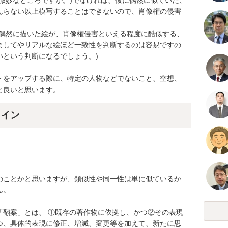
微妙なところですが。)でなければ、仮に偶然に似ていた、
んらない以上模写することはできないので、肖像権の侵害


、偶然に描いた絵が、肖像権侵害といえる程度に酷似する、
ましてやリアルな絵ほど一致性を判断するのは容易ですの
という判断になるでしょう。)

トをアップする際に、特定の人物などでないこと、空想、
と良いと思います。
ライン
のことかと思いますが、類似性や同一性は単に似ているか
。

「翻案」とは、 ①既存の著作物に依拠し、かつ②その表現
つ、具体的表現に修正、増減、変更等を加えて、新たに思