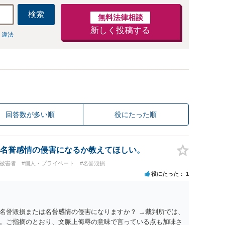
検索
無料法律相談
新しく投稿する
 違法
回答数が多い順
役にたった順
名誉感情の侵害になるか教えてほしい。
#被害者
#個人・プライベート
#名誉毀損
役にたった
1
名誉毀損または名誉感情の侵害になりますか？ →裁判所では、
。ご指摘のとおり、文脈上侮辱の意味で言っている点も加味さ