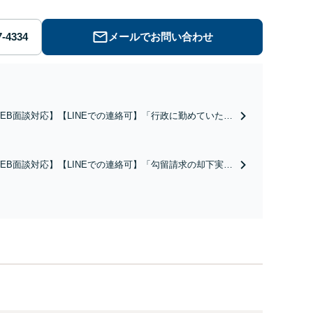
メールでお問い合わせ
EB面談対応】【LINEでの連絡可】「行政に勤めていた経
のある弁護士／許認可などの手続に精通」軽いフットワー
で急なご依頼にも柔軟に対応「契約書作成・チェック、定
変更、NDA契約、従業員との労働問題や事業譲渡」【休
EB面談対応】【LINEでの連絡可】「勾留請求の却下実績
・夜間相談可】
り」「軽いフットワークで接見へ駆けつける」依頼者さま
ご家族の不安な気持ちに寄り添い、状況を自分のことのよ
に考えて真摯に向き合います。【休日・夜間相談可】