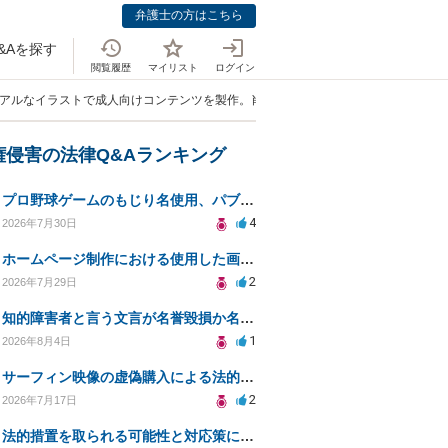
弁護士の方はこちら
&Aを探す
閲覧履歴
マイリスト
ログイン
リアルなイラストで成人向けコンテンツを製作。肖像権侵害にならないか。」
権侵害の法律Q&Aランキング
プロ野球ゲームのもじり名使用、パブリシティ権の影響は？
4
2026年7月30日
ホームページ制作における使用した画像や文章の著作権について
2
2026年7月29日
知的障害者と言う文言が名誉毀損か名誉感情の侵害になるか教えてほしい。
1
2026年8月4日
サーフィン映像の虚偽購入による法的責任と対策案
2
2026年7月17日
法的措置を取られる可能性と対応策についての相談