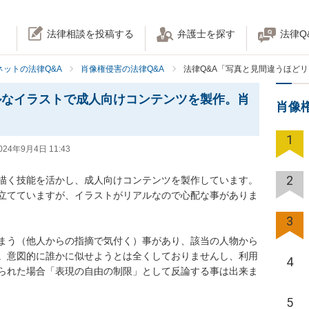
法律相談を投稿する
弁護士を探す
法律Q
ネットの法律Q&A
肖像権侵害の法律Q&A
法律Q&A「写真と見間違うほど
ルなイラストで成人向けコンテンツを製作。肖
肖像
1
024年9月4日 11:43
2
描く技能を活かし、成人向けコンテンツを製作しています。
立てていますが、イラストがリアルなので心配な事がありま
3
まう（他人からの指摘で気付く）事があり、該当の人物から
。意図的に誰かに似せようとは全くしておりませんし、利用
4
られた場合「表現の自由の制限」として反論する事は出来ま
5