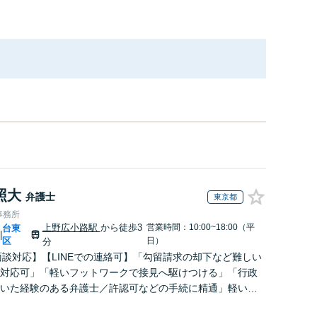
照大
弁護士
東京都
事務所
上野広小路駅
から徒歩3
営業時間：10:00~18:00（平
台東
|
区
日）
分
面談対応】【LINEでの連絡可】「勾留請求の却下など難しい
対応可」「軽いフットワークで接見へ駆けつける」「行政
いた経験のある弁護士／許認可などの手続に精通」軽いフ
クで急なご依頼にも柔軟に対応【休日・夜間相談可】