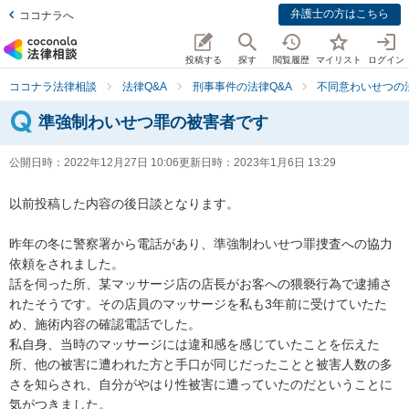
弁護士の方はこちら
ココナラへ
投稿する
探す
閲覧履歴
マイリスト
ログイン
ココナラ法律相談
法律Q&A
刑事事件の法律Q&A
不同意わいせつの法
準強制わいせつ罪の被害者です
公開日時：
2022年12月27日 10:06
更新日時：
2023年1月6日 13:29
以前投稿した内容の後日談となります。

昨年の冬に警察署から電話があり、準強制わいせつ罪捜査への協力
依頼をされました。

話を伺った所、某マッサージ店の店長がお客への猥褻行為で逮捕さ
れたそうです。その店員のマッサージを私も3年前に受けていたた
め、施術内容の確認電話でした。

私自身、当時のマッサージには違和感を感じていたことを伝えた
所、他の被害に遭われた方と手口が同じだったことと被害人数の多
さを知らされ、自分がやはり性被害に遭っていたのだということに
気がつきました。
