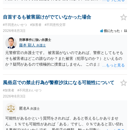
あることが必要です。
調査する可能性があります。非行事実が認められないのであればいわ
ば無罪であり、非行がないのですから、その先の調査はないかと思い
ます。ご参考にしてください。
自首するも被害届けがでていなかった場合
#不同意わいせつ
#加害者
#不同意性交罪
2026年8月3日
役にたった
11
刑事事件に強い弁護士
藤本 顯人
弁護士
元警察官の弁護士です。 被害届がないのであれば、警察としてもそも
そも被害者はどこの誰なのか？また被害（犯罪なのか？）といえるの
か？疑問があるので積極的に捜査はしません。 このまま女性から警察
への届出がなければ何事もなく終わると思います。
風俗店での禁止行為が警察沙汰になる可能性について
#加害者
#不同意わいせつ
2026年8月3日
匿名A
弁護士
可能性があるかという質問をされれば、あると答えるしかありませ
ん。 １％でも可能性があれば「ある」ですし、０％であると言い切れ
る事例ではないからです。 風俗店の種類、触った回数などによるでし