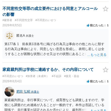
不同意性交等罪の成立要件における同意とアルコール
の影響
#被害者
#不同意性交罪
#不同意わいせつ
2026年8月5日
役にたった
1
匿名A
弁護士
第177条 1 前条第1項各号に掲げる行為又は事由その他これらに類す
る行為又は事由により、同意しない意思を形成し、表明し若しくは全
うすることが困難な状態にさせ又はその状態にあることに乗じて、性
交、肛門性交、口腔性交又は膣若しくは肛門に身体の一部（陰茎を除
く。）若しくは物を挿入する行為であってわいせつなもの（以下この
条及び第179条第2項において「性交等」という。）をした者は、婚姻
家庭裁判所は学校に連絡するか、その内容について
関係の有無にかかわらず、5年以上の有期拘禁刑に処する。 第176条 1
#不同意わいせつ
#加害者（未成年）
#不起訴
#接見・面会
次に掲げる行為又は事由その他これらに類する行為又は事由により、
2026年8月4日
役にたった
1
同意しない意思を形成し、表明し若しくは全うすることが困難な状態
にさせ又はその状態にあることに乗じて、わいせつな行為をした者
肥田 弘昭
弁護士
は、婚姻関係の有無にかかわらず、6月以上10年以下の拘禁刑に処す
る。 ③アルコール若しくは薬物を摂取させること又はそれらの影響が
家庭裁判所は、非行事実について、成育歴なども調査しますので、学
あること。 以上の通りですから、アルコール摂取だけでなく、「同意
校にも調査のため連絡が入ることが一般的です。本件は否認している
しない意思を形成し、表明し若しくは全うすることが困難な状態」で
関係で、非行事実が認定されるか否かにより、裁判所が生育歴なども