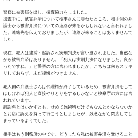
警察に被害届を出し、捜査協力をしました。

捜査中に、被害弁済について検事さんに尋ねたところ、相手側の弁
護士から被害弁済についての連絡が来るかもしれないと言われまし
た。連絡先を伝えておりましたが、連絡が来ることはありませんで
した。

現在、犯人は逮捕・起訴され実刑判決が言い渡されました。当然な
がら被害弁済はありません。「犯人は実刑判決になりました。良か
ったですね。」と警察の方に言われましたが、こちらは何もスッキ
リしておらず、未だ後悔がつきません。

犯人側の弁護士さんは代理権が終了しているため、被害弁済をして
ほしければ犯人と直接やりとりをするしかないと検察庁の方には言
われています。

慰謝料とはいかずとも、せめて施術料だけでもなんとかならないか
とお店に訴えを持って行こうとしましたが、残念ながら閉店してし
まっているようでした。

相手はもう刑務所の中です。どうしたら私は被害弁済を受けること