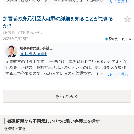
ょうが、その場で店から注意をされていないなら可能性は低いでしょ
う。 ただ、要注意の客であるとは認識されているかもしれません。
加害者の身元引受人は罪の詳細を知ることができる
か？
#被害者
#不同意わいせつ
2026年7月25日
役にたった
5
刑事事件に強い弁護士
藤本 顯人
弁護士
元警察官の弁護士です。 一般には、罪を疑われている者がどのような
行為をした結果、身柄拘束されたのかというのは、身元引受人が監護
する上で必要なので、伝わっているのが普通です。 もっとも、事実関
係が異性トラブルのような内容ですと、多少事実が異なって伝わって
いたり、省略されていることもありうるかなとは思います。
もっとみる
都道府県から不同意わいせつに強い弁護士を探す
北海道・東北