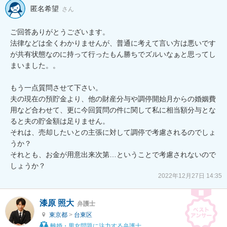
匿名希望
さん
ご回答ありがとうございます。

法律などは全くわかりませんが、普通に考えて言い方は悪いです
が共有状態なのに持って行ったもん勝ちでズルいなぁと思ってし
まいました。。

もう一点質問させて下さい。

夫の現在の預貯金より、他の財産分与や調停開始月からの婚姻費
用など合わせて、更に今回質問の件に関して私に相当額分与とな
ると夫の貯金額は足りません。

それは、売却したいとの主張に対して調停で考慮されるのでしょ
うか？

それとも、お金が用意出来次第…ということで考慮されないので
しょうか？
2022年12月27日 14:35
漆原 照大
弁護士
東京都
>
台東区
離婚・男女問題に注力する弁護士