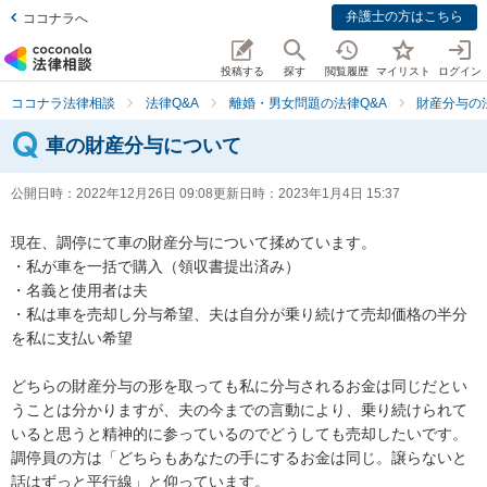
弁護士の方はこちら
ココナラへ
投稿する
探す
閲覧履歴
マイリスト
ログイン
ココナラ法律相談
法律Q&A
離婚・男女問題の法律Q&A
財産分与の
車の財産分与について
公開日時：
2022年12月26日 09:08
更新日時：
2023年1月4日 15:37
現在、調停にて車の財産分与について揉めています。

・私が車を一括で購入（領収書提出済み）

・名義と使用者は夫

・私は車を売却し分与希望、夫は自分が乗り続けて売却価格の半分
を私に支払い希望

どちらの財産分与の形を取っても私に分与されるお金は同じだとい
うことは分かりますが、夫の今までの言動により、乗り続けられて
いると思うと精神的に参っているのでどうしても売却したいです。

調停員の方は「どちらもあなたの手にするお金は同じ。譲らないと
話はずっと平行線」と仰っています。
