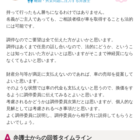
離婚・男女問題に注力する弁護士
持って行ったもん勝ちになるわけではありません。

名義がご主人であっても、ご相談者様が車を取得することも法的
には可能です。

調停なのでご要望は全て伝えた方がよいかと思います。

調停はあくまで任意の話し合いなので、法的にどうか、というこ
とは知っておいた方がよいとは思いますがそこまで神経質になら
なくてもよいと思います。

財産分与等が満足に支払えないのであれば、車の売却を提案して
よいと思います。

そのような状態では車の代金も支払えないと思うので、換価をす
るように調停委員に伝えてみるとよいと思います。

考慮されるかどうかは調停委員次第だとは思いますが、個人的な
見解としては考慮されるべき事項だと思います。

よく調停委員に説明し、調停委員から相手方に説得してもらうと
よいでしょう。
弁護士からの回答タイムライン