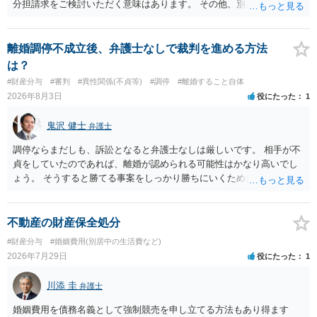
分担請求をご検討いただく意味はあります。 その他、別居の経緯、質
問者様の年収、監護されているお子様がいるかといった事情をふまえ
て、ご検討いただくのが良いかと思います。
離婚調停不成立後、弁護士なしで裁判を進める方法
は？
#財産分与
#審判
#異性関係(不貞等)
#調停
#離婚すること自体
2026年8月3日
役にたった
1
鬼沢 健士
弁護士
調停ならまだしも、訴訟となると弁護士なしは厳しいです。 相手が不
貞をしていたのであれば、離婚が認められる可能性はかなり高いでし
ょう。 そうすると勝てる事案をしっかり勝ちにいくためにも弁護士委
任を強くおすすめします。
不動産の財産保全処分
#財産分与
#婚姻費用(別居中の生活費など)
2026年7月29日
役にたった
1
川添 圭
弁護士
婚姻費用を債務名義として強制競売を申し立てる方法もあり得ます