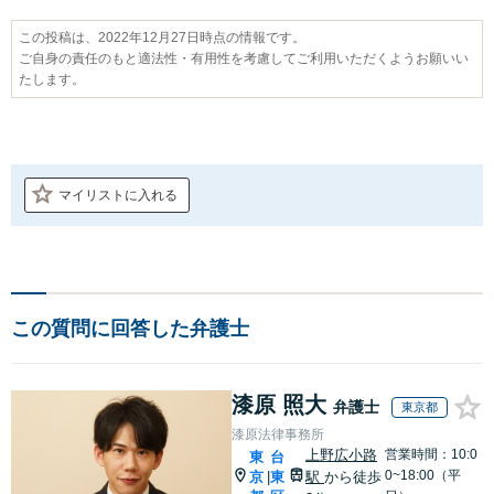
この投稿は、2022年12月27日時点の情報です。
ご自身の責任のもと適法性・有用性を考慮してご利用いただくようお願いい
たします。
マイリストに入れる
この質問に回答した弁護士
漆原 照大
弁護士
東京都
漆原法律事務所
上野広小路
営業時間：10:0
東
台
0~18:00（平
京
東
駅
から徒歩
|