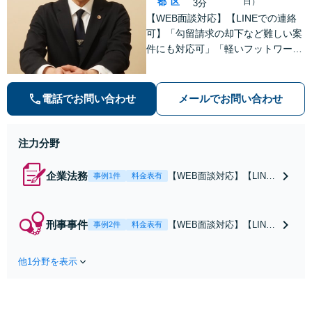
都
区
日）
3分
【WEB面談対応】【LINEでの連絡
可】「勾留請求の却下など難しい案
件にも対応可」「軽いフットワーク
で接見へ駆けつける」「行政に勤め
ていた経験のある弁護士／許認可な
どの手続に精通」軽いフットワーク
電話でお問い合わせ
メールでお問い合わせ
で急なご依頼にも柔軟に対応【休
日・夜間相談可】
注力分野
企業法務
【WEB面談対応】【LINE
事例1件
料金表有
での連絡可】「行政に勤め
ていた経験のある弁護士／
許認可などの手続に精通」
刑事事件
【WEB面談対応】【LINE
事例2件
料金表有
軽いフットワークで急なご
での連絡可】「勾留請求の
依頼にも柔軟に対応「契約
却下実績有り」「軽いフッ
書作成・チェック、定款変
他1分野を表示
トワークで接見へ駆けつけ
更、NDA契約、従業員との
る」依頼者さまやご家族の
労働問題や事業譲渡」【休
不安な気持ちに寄り添い、
日・夜間相談可】
状況を自分のことのように