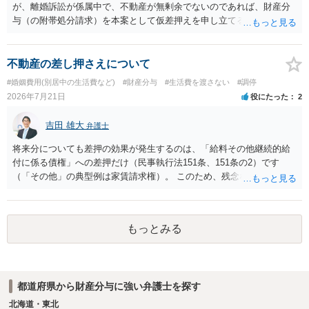
が、離婚訴訟が係属中で、不動産が無剰余でないのであれば、財産分
与（の附帯処分請求）を本案として仮差押えを申し立てる（法的には
審判前保全処分の扱いになるので管轄は家庭裁判所）という方法も考
えられます。弁護士へ依頼しているのであれば、担当弁護士とよく相
談してください。
不動産の差し押さえについて
#婚姻費用(別居中の生活費など)
#財産分与
#生活費を渡さない
#調停
2026年7月21日
役にたった
2
吉田 雄大
弁護士
将来分についても差押の効果が発生するのは、「給料その他継続的給
付に係る債権」への差押だけ（民事執行法151条、151条の2）です
（「その他」の典型例は家賃請求権）。 このため、残念ながらお答え
は否です。つまり、不動産を差し押さえた場合には、申立時までの分
のみが配当の対象です。
もっとみる
都道府県から財産分与に強い弁護士を探す
北海道・東北