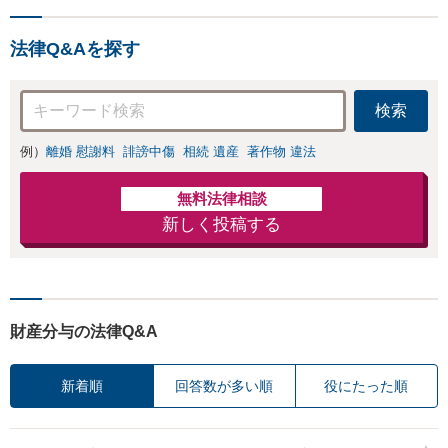
考えて真摯に向き合いま
す。【休日・夜間相談可】
法律Q&Aを探す
検索
例）
離婚 慰謝料
誹謗中傷
相続 遺産
著作物 違法
無料法律相談
新しく投稿する
財産分与の法律Q&A
新着順
回答数が多い順
役にたった順