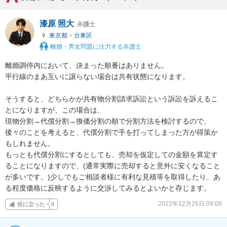
漆原 照大
弁護士
東京都
>
台東区
離婚・男女問題に注力する弁護士
離婚調停内において、決まった順番はありません。

平行線のまあ互いに譲らない場合は共有状態になります。

そうすると、どちらかが共有物分割請求訴訟という訴訟を訴えるこ
とになりますが、この場合は、

現物分割→代償分割→換価分割の順で分割方法を検討するので、
後々のことを考えると、代償分割で手を打ってしまった方が得策か
もしれません。

もっとも代償分割にするとしても、売却を仮定しての金額を算定す
ることになりますので、(通常実際に売却すると意外に安くなること
が多いです。)少しでもご相談者様に有利な見積等を取得したり、あ
る程度価格に反映するように交渉してみるとよいかと存じます。
2022年12月26日 09:08
役に立った
0