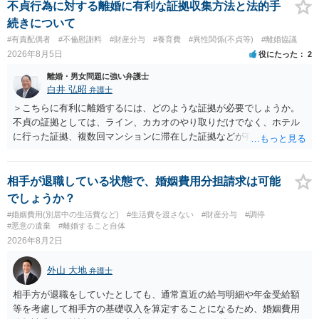
不貞行為に対する離婚に有利な証拠収集方法と法的手
続きについて
#有責配偶者
#不倫慰謝料
#財産分与
#養育費
#異性関係(不貞等)
#離婚協議
2026年8月5日
役にたった
2
離婚・男女問題に強い弁護士
白井 弘昭
弁護士
＞こちらに有利に離婚するには、どのような証拠が必要でしょうか。
不貞の証拠としては、ライン、カカオのやり取りだけでなく、ホテル
に行った証拠、複数回マンションに滞在した証拠などが有効です。 不
貞の証拠があれば、離婚をさらに有利に進める（離婚したい時期に離
婚する、慰謝料をとるなど）ことができると思われます。 ただし、不
貞発覚後、長期間同居を続けると、不貞を許したとの評価につながる
相手が退職している状態で、婚姻費用分担請求は可能
場合がありますので、ご注意ください。 以上、ご参考まで。
でしょうか？
#婚姻費用(別居中の生活費など)
#生活費を渡さない
#財産分与
#調停
#悪意の遺棄
#離婚すること自体
2026年8月2日
外山 大地
弁護士
相手方が退職をしていたとしても、通常直近の給与明細や年金受給額
等を考慮して相手方の基礎収入を算定することになるため、婚姻費用