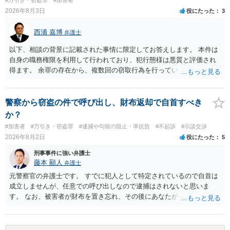
2026年8月3日
役にたった
3
西浦 嘉博
弁護士
以下、相談の背景に記載された事情に限定してお答えします。 本件は
自身の職務権限を利用して行われており、犯行態様は悪質と評価され
得ます。 余罪の存在から、複数回の窃取行為を行っていたことも悪質
性に加味されます。 また、被害額も窃盗事案としては多額の部類に入
ると思われます。 他方、余罪を含めた全額を弁済していることは、被
害者の経済的損害の回復として有利に斟酌されます。 また、前科前歴
警察から窃盗の件で呼び出し、財布返却で自首すべき
を有しないことも、規範意識が鈍磨しきっているとまでは言えず、有
か？
利な点です。 その他、家族の監督等の情状証拠を適切に提出すること
#加害者
#万引き・窃盗罪
#逮捕や勾留の阻止・準抗告
#不起訴
#示談交渉
で、私見ですが、執行猶予判決を視野に入れることが可能な事案と思
2026年8月2日
役にたった
5
われます。 上記、一つの意見として参考ください。
刑事事件に強い弁護士
藤本 顯人
弁護士
元警察官の弁護士です。 すでに犯人として特定されているので自首は
成立しませんが、任意での呼び出しなので逮捕はされないと思いま
す。 なお、被害者が財布を置き忘れ、その後にあなたがトイレに入
り、再び被害者がトイレに戻ったら財布が無かったような事情がある
と言い逃れはかなり厳しいものと思います。