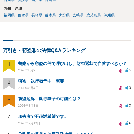
香川県
愛媛県
高知県
徳島県
九州・沖縄
福岡県
佐賀県
長崎県
熊本県
大分県
宮崎県
鹿児島県
沖縄県
万引き・窃盗罪の法律Q&Aランキング
1
警察から窃盗の件で呼び出し、財布返却で自首すべきか？
5
2026年8月2日
2
窃盗 執行猶予中 冤罪
3
2026年8月4日
3
窃盗起訴、執行猶予の可能性は？
3
2026年8月3日
4
加害者で不起訴希望です。
6
2026年7月12日