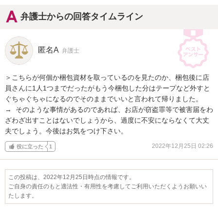
弁護士からの回答タイムライン
匿名A
弁護士
＞こちらが何個か梱包資材を取っているのを見たのか、梱包後に店
員さんに1人1つまでだったがもう今梱包した分はテープなど外すと
ぐちゃぐちゃになるのでそのままでいいと言われて帰りました。

→  そのような事情があるのであれば、お店が窃盗罪等で被害届をわ
ざわざ出すことはないでしょうから、過度に不安にならなくて大丈
夫でしょう。今後はお気をつけ下さい。
2022年12月25日 02:26
役に立った
1
この投稿は、2022年12月25日時点の情報です。
ご自身の責任のもと適法性・有用性を考慮してご利用いただくようお願いい
たします。