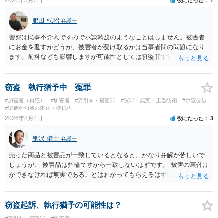
2026年8月5日
役にたった
1
いうのが実感です。
肥田 弘昭
弁護士
警察は民事不介入ですので示談斡旋のようなことはしません。被害者
にお金を返すかどうか、被害者が受け取るかは当事者間の問題になり
ます。前科なども影響しますが可能性としては窃盗罪ですので、逮捕
勾留や略式起訴などの可能性もあります。ご参考にしてください。
窃盗 執行猶予中 冤罪
#加害者（再犯）
#加害者
#万引き・窃盗罪
#冤罪・無実・正当防衛
#示談交渉
#逮捕や勾留の阻止・準抗告
2026年8月4日
役にたった
3
鬼沢 健士
弁護士
売った商品と被害品が一致しているとなると、かなり弁解が苦しいで
しょうが、 被害品は指輪ですから一致しないはずです。 被害の裏付け
ができなければ無実であることはわかってもらえるはずです。
窃盗起訴、執行猶予の可能性は？
#万引き・窃盗罪
#加害者