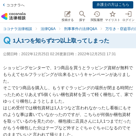
弁護士の方はこちら
ココナラへ
投稿する
探す
閲覧履歴
マイリスト
ログイン
ココナラ法律相談
法律Q&A
刑事事件の法律Q&A
万引き・窃盗罪の法
1人1つを知らず2つ以上取ってしまった
公開日時：
2022年12月25日 02:26
更新日時：
2022年12月25日 17:31
ショッピングセンターで、1つ商品を買うとラッピング資材が無料で
もらえてセルフラッピングが出来るというキャンペーンがありまし
た。

そこで1つ商品を購入し、もうすぐラッピングの場所が閉まる時間だ
ったためとりあえず5個くらい梱包資材を貰って軽く梱包して、家で
ゆっくり梱包しようとしました。

はじめ受付では梱包資材は1人1つなど言われなかったし看板にもそ
のような事は書いていなかったのですが、こちらが何個か梱包資材
を取っているのを見たのか、梱包後に店員さんに1人1つまでだった
がもう今梱包した分はテープなど外すとぐちゃぐちゃになるのでそ
のままでいいと言われて帰りました。
