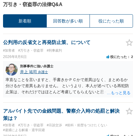
万引き・窃盗罪の法律Q&A
新着順
回答数が多い順
役にたった順
公判用の反省文と再発防止策、について
#加害者
#万引き・窃盗罪
#刑事裁判
2026年8月6日
役にたった
2
刑事事件に強い弁護士
井上 祐司
弁護士
率直なことを言いますと、手書きかＰＣかで差異はなく、まとめるか
分けるかで差異もありません。 というより、本人が述べている再犯防
止策は、それだけではほとんど考慮してもらえないと思った方が良い
です。 提出するのであれば、 ・具体的に自身が受けているプログラム
やカウンセリング・治療の内容 ・利用している再犯防止策（例えば保
護観察所と連携した職業支援の内容や具体的な就労・監督状況） ・監
アルバイト先での金銭問題、警察介入時の処罰と解決
督者の証言 など、証拠で担保された客観性と実現可能性があるもので
策は？
なければあまり意味がありません。 もともと執行猶予が狙える事案で
#加害者
#万引き・窃盗罪
#示談交渉
#前科・前歴をつけたくない
あれば本人の反省の言葉だけで十分であり、実刑となるか微妙な事案
#逮捕による解雇・退学回避
では、本人が再発防止策をいくら述べてもほとんど効果は望めないと