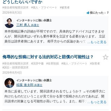
合、相手に全ての弁護士費用を負担させることは可能でしょうか？ →
どうしたらいいですか
訴訟外の交渉で相手方が認めれば負担させることができるでしょう。
#発信者情報開示請求
#個人・プライベート
#被害者
訴訟で判決となった場合は、実際の弁護士費用が認められる場合と認
2026年8月3日
役にたった
7
められない場合があり何ともいえないところでしょう。
インターネットに強い弁護士
三村 勇人
弁護士
本件投稿記事の詳細が不明ですので、具体的なアドバイスはできませ
んが、開示請求はいずれも要件事実を立証する必要があります。 立証
責任は請求者側にあります。 相手方からの反論があっても、裁判官が
要件事実を満たしていると判断すれば、補充は求められません。 相手
方が口頭で反論したのは、仮処分は迅速性が要求されるためです。 書
面での反論となれば、より遅延する可能性がございます。 また、本件
侮辱的な投稿に対する法的対応と賠償の可能性は？
はXのため、APのIPアドレスの保存期間の問題もございます。 開示請
#発信者情報開示請求
#誹謗中傷
#名誉毀損
#個人・プライベート
#加害者
求は法律知識が不可欠ですが、それだけでは足りず、実務を踏まえた
#訴訟・損害賠償請求
方法を選択することが重要です。
2026年8月4日
インターネットに強い弁護士
稲葉 進太郎
弁護士
本当に反省しています。開示請求されるでしょうか？ →その相手方に
向けたものだということが見て分かる形で投稿されたのであれば、開
示請求の対象となる可能性が高いでしょう。また、相手方の投稿した
文章からすると、実際に発信者情報開示請求がなされる可能性がある