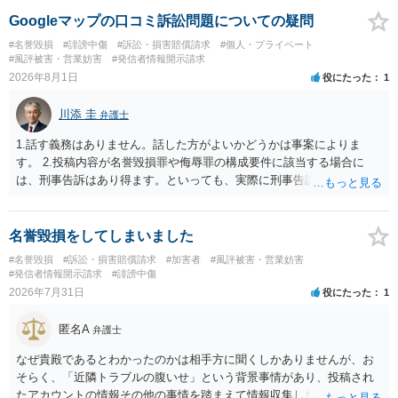
と存じます。発信者情報開示請求が進むと、投稿に使った回線の契約
者のところに、意見照会がなされます。アカウント情報開示の場合
Googleマップの口コミ訴訟問題についての疑問
は、アカウントの登録メールに意見照会がなされます。 また、された
#名誉毀損
#誹謗中傷
#訴訟・損害賠償請求
#個人・プライベート
場合賠償金はいくらでしょうか。 →ケースバイケースであり、数万円
#風評被害・営業妨害
#発信者情報開示請求
から１００万単位まで様々でしょう。裁判外であれば交渉して相手方
2026年8月1日
役にたった
1
の請求額から減額することを試みることとなるでしょう。
川添 圭
弁護士
1.話す義務はありません。話した方がよいかどうかは事案によりま
す。 2.投稿内容が名誉毀損罪や侮辱罪の構成要件に該当する場合に
は、刑事告訴はあり得ます。といっても、実際に刑事告訴に動くかど
うかは事案によります。 3.これも事案によりますが、半年から1年程度
です。Googleは電話番号の開示請求もできることが多いので、少しで
も特定可能になるよう、複数ルートで開示請求が行われることが多い
名誉毀損をしてしまいました
です。さらにいえば、利用者からの口コミ投稿の場合、開示請求者は
#名誉毀損
#訴訟・損害賠償請求
#加害者
#風評被害・営業妨害
ある程度対象者を特定できている（ただし証拠による裏付けか必要な
#発信者情報開示請求
#誹謗中傷
ので発信者情報開示請求をする）というケースが比較的多いと思われ
2026年7月31日
役にたった
1
ます。
匿名A
弁護士
なぜ貴殿であるとわかったのかは相手方に聞くしかありませんが、お
そらく、「近隣トラブルの腹いせ」という背景事情があり、投稿され
たアカウントの情報その他の事情を踏まえて情報収集した結果、この