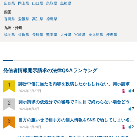
広島県
岡山県
山口県
鳥取県
島根県
四国
香川県
愛媛県
高知県
徳島県
九州・沖縄
福岡県
佐賀県
長崎県
熊本県
大分県
宮崎県
鹿児島県
沖縄県
発信者情報開示請求の法律Q&Aランキング
1
誹謗中傷に当たる内容を投稿したかもしれない。開示請求や民事刑事裁判に発展しうるのか教えて欲しい。
4
2026年7月27日
2
開示請求の仮処分での審尋で２回目で終わらない場合どうしたらいいですか
7
2026年8月3日
3
当方の腹いせで相手方の個人情報をSNSで晒してしまい名誉毀損させてしまったかもしれない
2
2026年7月29日