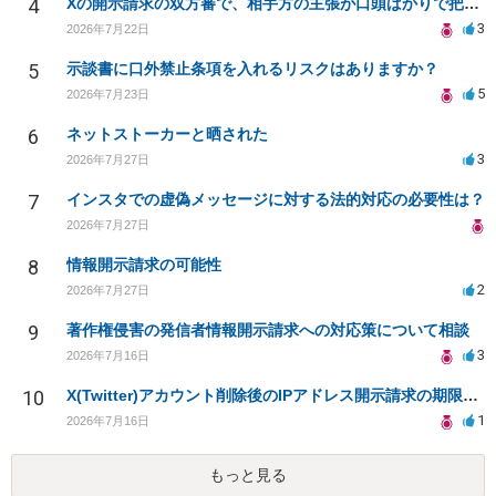
4
Xの開示請求の双方審で、相手方の主張が口頭ばかりで把握しきれません
3
2026年7月22日
5
示談書に口外禁止条項を入れるリスクはありますか？
5
2026年7月23日
6
ネットストーカーと晒された
3
2026年7月27日
7
インスタでの虚偽メッセージに対する法的対応の必要性は？
2026年7月27日
8
情報開示請求の可能性
2
2026年7月27日
9
著作権侵害の発信者情報開示請求への対応策について相談
3
2026年7月16日
10
X(Twitter)アカウント削除後のIPアドレス開示請求の期限は？
1
2026年7月16日
もっと見る