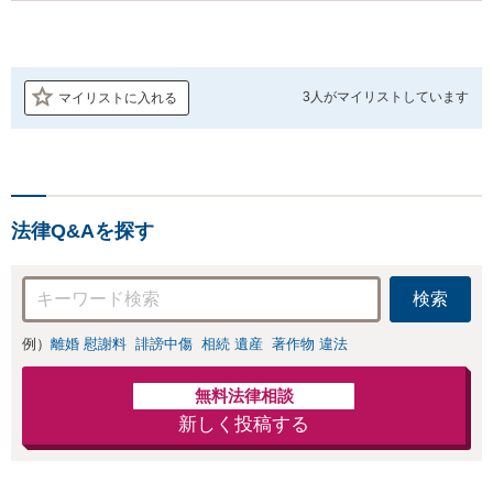
3人が
マイリストしています
マイリストに入れる
法律Q&Aを探す
検索
例）
離婚 慰謝料
誹謗中傷
相続 遺産
著作物 違法
無料法律相談
新しく投稿する