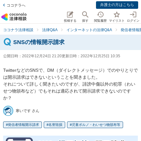
弁護士の方はこちら
ココナラへ
投稿する
探す
閲覧履歴
マイリスト
ログイン
ココナラ法律相談
法律Q&A
インターネットの法律Q&A
発信者情報
SNSの情報開示請求
公開日時：
2022年12月24日 21:20
更新日時：
2022年12月25日 10:35
TwitterなどのSNSで、DM（ダイレクトメッセージ）でのやりとりで
は開示請求はできないということを聞きました。

それについて詳しく聞きたいのですが、誹謗中傷以外の犯罪（わい
せつ物頒布など）でもそれは適応されて開示請求できないのです
か？
寒いです さん
発信者情報開示請求
名誉毀損
児童ポルノ・わいせつ物頒布等