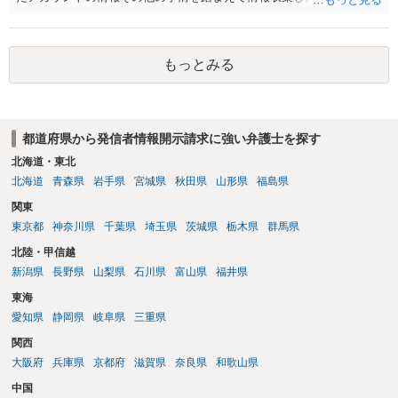
ような投稿をするのは貴殿しかいないと推測したもので、これに対し
貴殿が投稿した事実を認めてしまったことで「答え合わせ」になって
しまったのではないでしょうか。 相手方の動きについても、相手方次
もっとみる
第ですので何とも言えません。公開の場で回答するには情報が乏し
く、ここで詳細を明らかにすることは事案の特定に繋がってしまうの
で、弁護士へ直接相談した方がよいです。
都道府県から発信者情報開示請求に強い弁護士を探す
北海道・東北
北海道
青森県
岩手県
宮城県
秋田県
山形県
福島県
関東
東京都
神奈川県
千葉県
埼玉県
茨城県
栃木県
群馬県
北陸・甲信越
新潟県
長野県
山梨県
石川県
富山県
福井県
東海
愛知県
静岡県
岐阜県
三重県
関西
大阪府
兵庫県
京都府
滋賀県
奈良県
和歌山県
中国