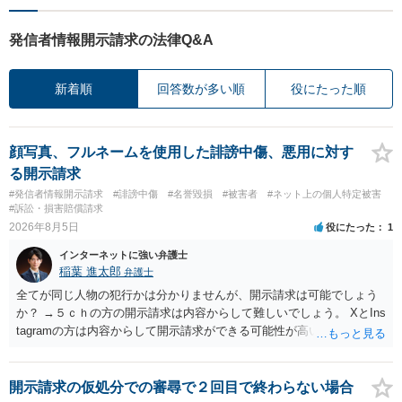
発信者情報開示請求の法律Q&A
新着順
回答数が多い順
役にたった順
顔写真、フルネームを使用した誹謗中傷、悪用に対す
る開示請求
#発信者情報開示請求
#誹謗中傷
#名誉毀損
#被害者
#ネット上の個人特定被害
#訴訟・損害賠償請求
2026年8月5日
役にたった
1
インターネットに強い弁護士
稲葉 進太郎
弁護士
全てが同じ人物の犯行かは分かりませんが、開示請求は可能でしょう
か？ →５ｃｈの方の開示請求は内容からして難しいでしょう。 XとIns
tagramの方は内容からして開示請求ができる可能性が高いでしょう。
ただ、アカウントが削除されていると開示請求は失敗する可能性が高
いでしょう。７月中にアカウントが削除されている場合、今から進め
ても失敗する可能性が高いように思われます。 相手を特定できた場
開示請求の仮処分での審尋で２回目で終わらない場合