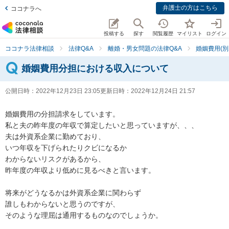
弁護士の方はこちら
ココナラへ
投稿する
探す
閲覧履歴
マイリスト
ログイン
ココナラ法律相談
法律Q&A
離婚・男女問題の法律Q&A
婚姻費用(別
婚姻費用分担における収入について
公開日時：
2022年12月23日 23:05
更新日時：
2022年12月24日 21:57
婚姻費用の分担請求をしています。

私と夫の昨年度の年収で算定したいと思っていますが、、、

夫は外資系企業に勤めており、

いつ年収を下げられたりクビになるか

わからないリスクがあるから、

昨年度の年収より低めに見るべきと言います。

将来がどうなるかは外資系企業に関わらず

誰しもわからないと思うのですが、

そのような理屈は通用するものなのでしょうか。
