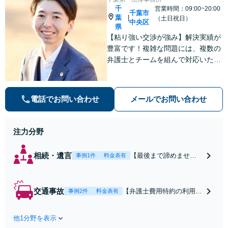
千
営業時間：09:00~20:00
千葉市
葉
|
（土日祝日）
中央区
県
【粘り強い交渉が強み】解決実績が
豊富です！複雑な問題には、複数の
弁護士とチームを組んで対応いたし
ます。【安心・分かりやすい料金体
系】些細なお悩みにも、丁寧に寄り
添い、不安を軽減します。まずはお
電話でお問い合わせ
メールでお問い合わせ
気軽にご相談ください。
注力分野
相続・遺言
【最後まで諦めませ
事例1件
料金表有
ん】親族間の交渉、複
雑な手続き、全て対応
します！不利な条件で
交通事故
【弁護士費用特約の利用＆
事例2件
料金表有
合意してしまう前にご
Zoom相談可】【死亡・骨
相談ください。【土
折・後遺障害・むち打ち
地・不動産】長期化し
他1分野を表示
等】交通事故でご家族がな
ている問題もできる限