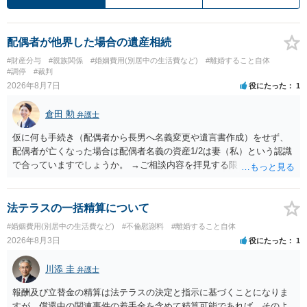
配偶者が他界した場合の遺産相続
#財産分与
#親族関係
#婚姻費用(別居中の生活費など)
#離婚すること自体
#調停
#裁判
2026年8月7日
役にたった
1
倉田 勲
弁護士
仮に何も手続き（配偶者から長男へ名義変更や遺言書作成）をせず、
配偶者が亡くなった場合は配偶者名義の資産1/2は妻（私）という認識
で合っていますでしょうか。 →ご相談内容を拝見する限りでは、その
認識で合ってはいます。 なお、逆に１/２しか権利がないため、自宅を
完全に所有する場合は、他の相続人に対して自宅の評価額の１/２の代
償金の支払いが必要になります。
法テラスの一括精算について
#婚姻費用(別居中の生活費など)
#不倫慰謝料
#離婚すること自体
2026年8月3日
役にたった
1
川添 圭
弁護士
報酬及び立替金の精算は法テラスの決定と指示に基づくことになりま
すが、償還中の関連事件の着手金を含めて精算可能であれば、そのよ