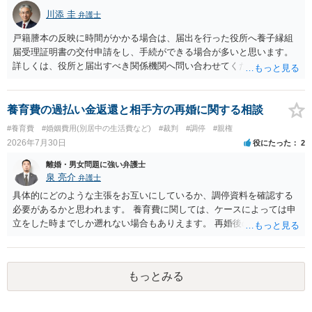
川添 圭
弁護士
戸籍謄本の反映に時間がかかる場合は、届出を行った役所へ養子縁組
届受理証明書の交付申請をし、手続ができる場合が多いと思います。
詳しくは、役所と届出すべき関係機関へ問い合わせてください。
養育費の過払い金返還と相手方の再婚に関する相談
#養育費
#婚姻費用(別居中の生活費など)
#裁判
#調停
#親権
2026年7月30日
役にたった
2
離婚・男女問題に強い弁護士
泉 亮介
弁護士
具体的にどのような主張をお互いにしているか、調停資料を確認する
必要があるかと思われます。 養育費に関しては、ケースによっては申
立をした時までしか遡れない場合もありえます。 再婚後の相手方の行
動がどのようなものであったのかも重要であるため、相手が再婚後の
養育費に関するやりとり等があればそちらについても確認する必要が
あるでしょう。 公開相談の場での回答よりも個別に弁護士にご相談さ
もっとみる
れることをお勧めいたします。