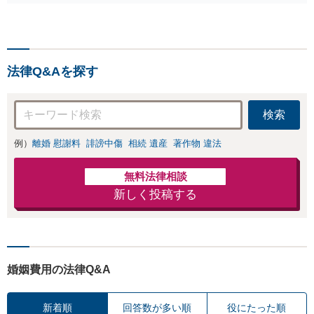
くなってしまった方やお怪
り円滑な交渉へと導き
我された方はまずご相談く
ます。事業承継／相続
ださい。ご自身での対応で
放棄も対応可能。【JR
は損をしてしまうかもしれ
千葉駅近く】駐車場あ
ません。代わりに交渉・手
り
法律Q&Aを探す
続きをし、負担を軽減。
検索
例）
離婚 慰謝料
誹謗中傷
相続 遺産
著作物 違法
無料法律相談
新しく投稿する
婚姻費用の法律Q&A
新着順
回答数が多い順
役にたった順