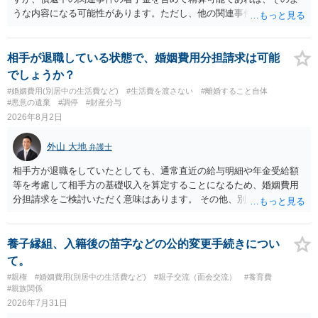
うな内容になる可能性があります。ただし、他の関連事件でも相手方
から金銭を取得できる場合には個別に考える場合もあります。個別事
情によって対応が違いますので、法テラスへお尋ねいただいた方が確
実です。
相手が退職している状態で、婚姻費用分担請求は可能
でしょうか？
#婚姻費用(別居中の生活費など)
#生活費を渡さない
#離婚すること自体
#悪意の遺棄
#調停
#財産分与
2026年8月2日
外山 大地
弁護士
相手方が退職をしていたとしても、通常直近の給与明細や年金受給額
等を考慮して相手方の基礎収入を算定することになるため、婚姻費用
分担請求をご検討いただく意味はあります。 その他、別居の経緯、質
問者様の年収、監護されているお子様がいるかといった事情をふまえ
て、ご検討いただくのが良いかと思います。
養子縁組、入籍後の苗字などの公的変更手続きについ
て。
#親権
#婚姻費用(別居中の生活費など)
#親子交流（面会交流）
#養育費
#親族関係
2026年7月31日