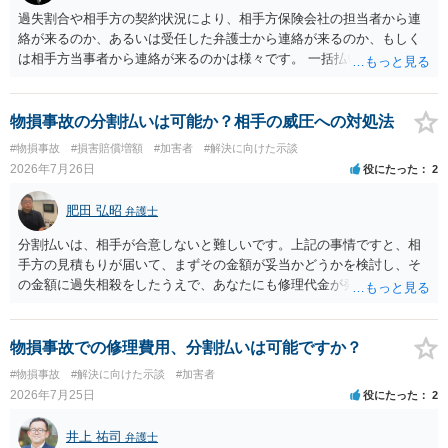
過失割合や相手方の契約状況により、相手方保険会社の担当者から連
絡が来るのか、あるいは受任した弁護士から連絡が来るのか、もしく
は相手方当事者から連絡が来るのかは様々です。 一括払いや分割払い
は、和解交渉の際の条件となります。 相手方が相談者さんの損害賠償
金の支払いにつき、分割払いに合意すれば、和解は可能です。 他方で
合意しなければ和解できないことになります。 今後の見通しを知る為
物損事故の分割払いは可能か？相手の威圧への対処法
に、交渉の方向性につき、最寄りの法律事務所で相談だけでもされる
#物損事故
#損害賠償増額
#加害者
#解決に向けた示談
ことも検討ください。
2026年7月26日
役にたった
2
肥田 弘昭
弁護士
分割払いは、相手が合意しないと難しいです。上記の事情ですと、相
手方の見積もりが届いて、まずその金額が妥当かどうかを検討し、そ
の金額に過失相殺をしたうえで、あなたにも修理代金が発生している
のであれば、過失相殺後の相互の金額について相殺して、その残額を
分割払いにしたいとの示談案を提案するのが良いかと思います。威圧
されるのであれば、斡旋、仲裁、民事調停を利用しては如何でしょう
物損事故での修理費用、分割払いは可能ですか？
か。ご参考にしてください。
#物損事故
#解決に向けた示談
#加害者
2026年7月25日
役にたった
2
井上 祐司
弁護士