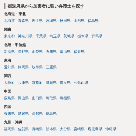
（結論は上記と同じです。）。 ただ，赤信号無視（といっても，本件
都道府県から加害者に強い弁護士を探す
では殊更無視にはなりません。看過です）は過失の中でも重大なもの
ですから，重過失致傷罪が成立すると判断される場合もあり得ると思
北海道・東北
います。重過失致傷罪は親告罪ではありません。 もっとも，自転車よ
北海道
青森県
岩手県
宮城県
秋田県
山形県
福島県
り重い自動車の場合には，過失運転致傷罪であっても，「傷害が軽い
関東
場合には，情状により，その刑を免除することができる」との規定が
東京都
神奈川県
千葉県
埼玉県
茨城県
栃木県
群馬県
あります。したがいまして，不起訴にされる可能性が大きくなるので
す。 そうすると自転車でも同様に考えられ，２週間の怪我であれば，
北陸・甲信越
被害者の意思により不起訴につながる可能性が大きくなるでしょう。
新潟県
長野県
山梨県
石川県
富山県
福井県
やはり示談交渉は大事になると思います。
東海
愛知県
静岡県
岐阜県
三重県
関西
大阪府
兵庫県
京都府
滋賀県
奈良県
和歌山県
中国
広島県
岡山県
山口県
鳥取県
島根県
四国
香川県
愛媛県
高知県
徳島県
九州・沖縄
福岡県
佐賀県
長崎県
熊本県
大分県
宮崎県
鹿児島県
沖縄県