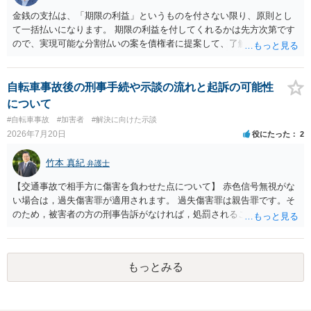
金銭の支払は、「期限の利益」というものを付さない限り、原則とし
て一括払いになります。 期限の利益を付してくれるかは先方次第です
ので、実現可能な分割払いの案を債権者に提案して、了解してもらえ
れば分割払いは可能です。
自転車事故後の刑事手続や示談の流れと起訴の可能性
について
#自転車事故
#加害者
#解決に向けた示談
2026年7月20日
役にたった
2
竹本 真紀
弁護士
【交通事故で相手方に傷害を負わせた点について】 赤色信号無視がな
い場合は，過失傷害罪が適用されます。 過失傷害罪は親告罪です。そ
のため，被害者の方の刑事告訴がなければ，処罰されることはありま
せん。 ということは，「悪い方向にはしたくない」との被害者の方で
あれば，示談が成立すれば告訴をすることはないと思います。 したが
いまして，被害者との示談を優先し，これにより告訴がない状態とす
もっとみる
れば，刑事処分を受けることはなくなります。 一方，赤色信号無視が
あった場合は，少し複雑になります。 単純に過失傷害罪と判断される
のであれば，赤色信号無視がない場合と同じで，親告罪となります