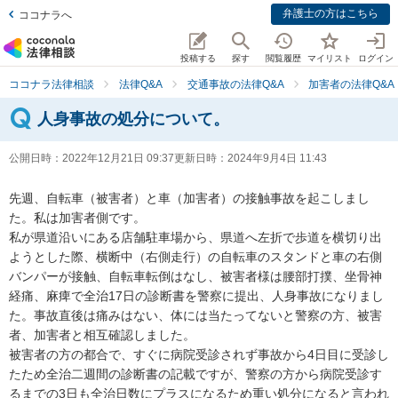
弁護士の方はこちら
ココナラへ
投稿する
探す
閲覧履歴
マイリスト
ログイン
ココナラ法律相談
法律Q&A
交通事故の法律Q&A
加害者の法律Q&A
人身事故の処分について。
公開日時：
2022年12月21日 09:37
更新日時：
2024年9月4日 11:43
先週、自転車（被害者）と車（加害者）の接触事故を起こしまし
た。私は加害者側です。

私が県道沿いにある店舗駐車場から、県道へ左折で歩道を横切り出
ようとした際、横断中（右側走行）の自転車のスタンドと車の右側
バンパーが接触、自転車転倒はなし、被害者様は腰部打撲、坐骨神
経痛、麻痺で全治17日の診断書を警察に提出、人身事故になりまし
た。事故直後は痛みはない、体には当たってないと警察の方、被害
者、加害者と相互確認しました。

被害者の方の都合で、すぐに病院受診されず事故から4日目に受診し
たため全治二週間の診断書の記載ですが、警察の方から病院受診す
るまでの3日も全治日数にプラスになるため重い処分になると言われ