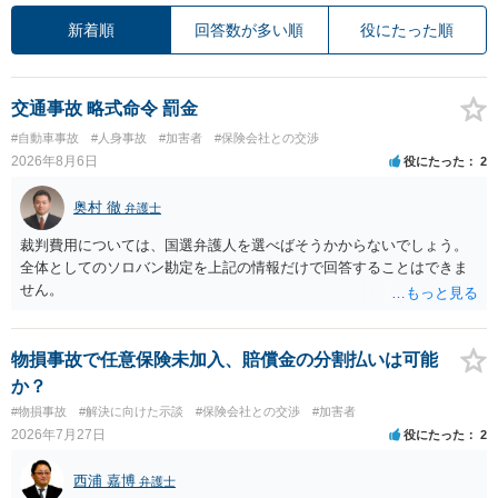
新着順
回答数が多い順
役にたった順
交通事故 略式命令 罰金
#自動車事故
#人身事故
#加害者
#保険会社との交渉
2026年8月6日
役にたった
2
奥村 徹
弁護士
裁判費用については、国選弁護人を選べばそうかからないでしょう。
全体としてのソロバン勘定を上記の情報だけで回答することはできま
せん。
物損事故で任意保険未加入、賠償金の分割払いは可能
か？
#物損事故
#解決に向けた示談
#保険会社との交渉
#加害者
2026年7月27日
役にたった
2
西浦 嘉博
弁護士