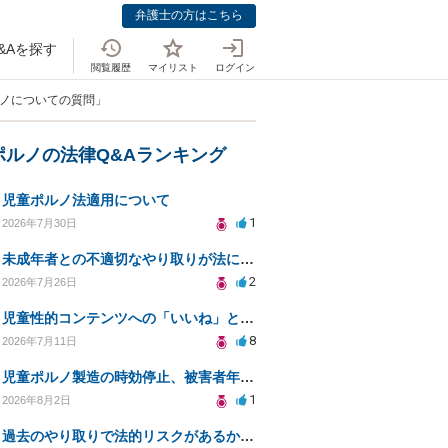
弁護士の方はこちら
&Aを探す
閲覧履歴
マイリスト
ログイン
ルノについての質問」
ポルノの法律Q&Aランキング
児童ポルノ法適用について
1
2026年7月30日
未成年者との不適切なやり取りが法に触れる可能性と対処法
2
2026年7月26日
児童性的コンテンツへの「いいね」と警察対応について
8
2026年7月11日
児童ポルノ製造の時効停止、被害者年齢での適用は？
1
2026年8月2日
過去のやり取りで法的リスクがあるか知りたい