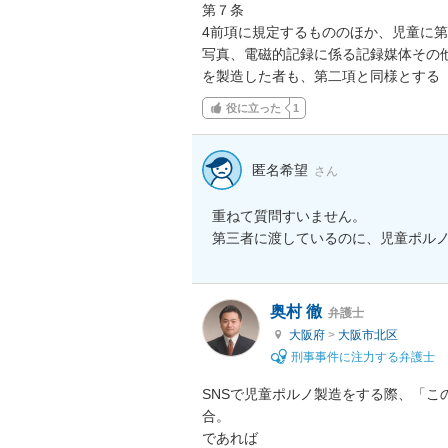
第７条

4前項に規定するもののほか、児童に
写真、電磁的記録に係る記録媒体その
を製造した者も、第二項と同様とする
役に立った
1
匿名希望
さん
重ねて質問すいません。

第三者に渡しているのに、児童ポル
奥村 徹
弁護士
大阪府
>
大阪市北区
刑事事件に注力する弁護士
SNSで児童ポルノ製造をする際、「
合。

であれば
