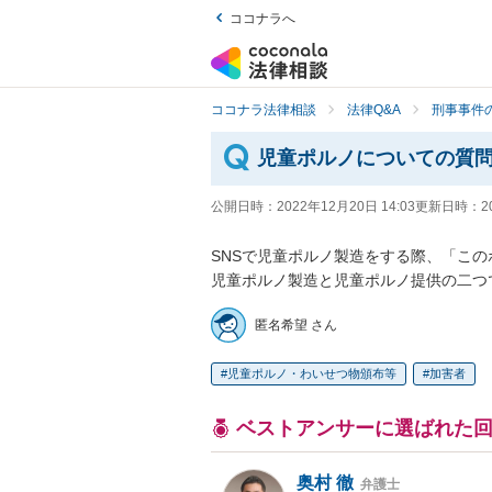
ココナラへ
ココナラ法律相談
法律Q&A
刑事事件の
児童ポルノについての質
公開日時：
2022年12月20日 14:03
更新日時：
2
SNSで児童ポルノ製造をする際、「この
児童ポルノ製造と児童ポルノ提供の二つ
匿名希望 さん
児童ポルノ・わいせつ物頒布等
加害者
ベストアンサーに選ばれた
奥村 徹
弁護士