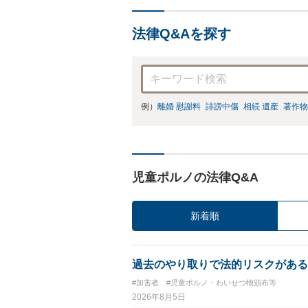
法律Q&Aを探す
例）
離婚 慰謝料
誹謗中傷
相続 遺産
著作物
児童ポルノの法律Q&A
新着順
過去のやり取りで法的リスクがある
#加害者
#児童ポルノ・わいせつ物頒布等
2026年8月5日