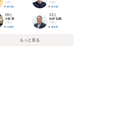
弁護士
弁護士
東京都
東京都
10
11
位
位
小杉 和
白井 弘昭
弁護士
弁護士
京都府
愛知県
もっと見る