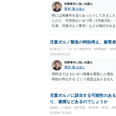
刑事事件に強い弁護士
奥村 徹
弁護士
時には画像等を送りあったりしてきました。
とだと、不同意わいせつ罪（176条3項
行為 児童ポルノ要求）などが検討され
受けるでしょう。
児童ポルノ製造の時効停止、被害者
#児童ポルノ・わいせつ物頒布等
#刑事裁判
#前
2026年8月2日
刑事事件に強い弁護士
奥村 徹
弁護士
現時点では わいせつ画像を製造した場合
時効が停止する という規定はありません
児童ポルノに該当する可能性のある
り、逮捕などあるのでしょうか
#逮捕による解雇・退学回避
#加害者
#釈放・保
2026年7月30日