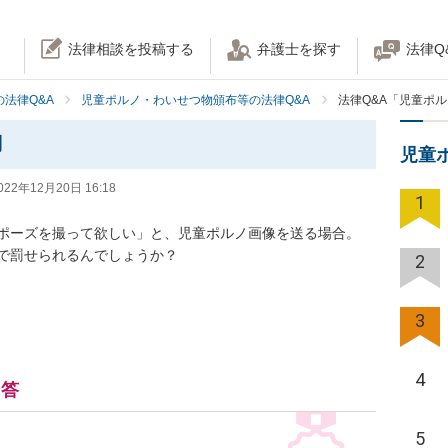
法律相談を投稿する
弁護士を探す
法律Q
法律Q&A
児童ポルノ・わいせつ物頒布等の法律Q&A
法律Q&A「児童ポ
問
児童
022年12月20日 16:18
1
ポーズを撮って欲しい」と、児童ポルノ画像を送る場合。

で罰せられるんでしょうか？
2
3
4
回答
5