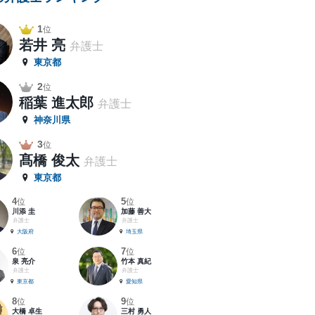
1
位
若井 亮
弁護士
東京都
2
位
稲葉 進太郎
弁護士
神奈川県
3
位
髙橋 俊太
弁護士
東京都
4
5
位
位
川添 圭
加藤 善大
弁護士
弁護士
大阪府
埼玉県
6
7
位
位
泉 亮介
竹本 真紀
弁護士
弁護士
東京都
愛知県
8
9
位
位
大橋 卓生
三村 勇人