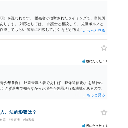
1項）を疑われます。 販売者が検挙されたタイミングで、単純所
あります。 対応としては、 弁護士と相談して、 児童ポルノと
作成してもらい 警察に相談しておく などが考えられます。
役にたった
1
青少年条例） 16歳未満の者であれば、映像送信要求 を疑われ
尽くさず過失で知らなかった場合も処罰される地域があるので、
入、法的影響は？
布等
#被害者
#加害者
役にたった
1