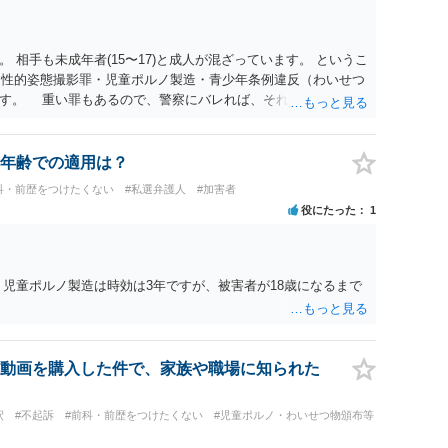
 相手も未成年者(15〜17)と成人が混ざっています。 というこ
）・性的姿態撮影罪・児童ポルノ製造・青少年条例違反（わいせつ
ます。 重い罪もあるので、警察にバレれば、それなりの捜査を
年齢での適用は？
科・前歴をつけたくない
#私選弁護人
#加害者
役にたった
1
、児童ポルノ製造は時効は3年ですが、被害者が18歳になるまで
動画を購入した件で、家族や職場に知られた
釈
#不起訴
#前科・前歴をつけたくない
#児童ポルノ・わいせつ物頒布等