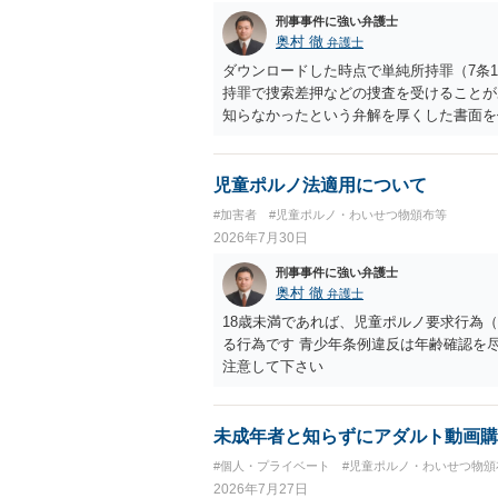
刑事事件に強い弁護士
奥村 徹
弁護士
ダウンロードした時点で単純所持罪（7条
持罪で捜索差押などの捜査を受けることが
知らなかったという弁解を厚くした書面を
児童ポルノ法適用について
#加害者
#児童ポルノ・わいせつ物頒布等
2026年7月30日
刑事事件に強い弁護士
奥村 徹
弁護士
18歳未満であれば、児童ポルノ要求行為（
る行為です 青少年条例違反は年齢確認を
注意して下さい
未成年者と知らずにアダルト動画購
#個人・プライベート
#児童ポルノ・わいせつ物頒
2026年7月27日