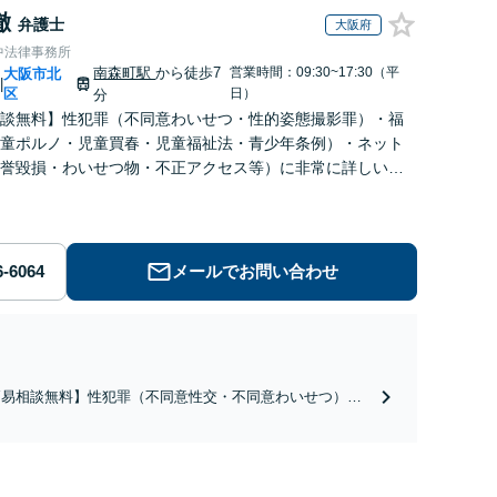
徹
弁護士
大阪府
中法律事務所
南森町駅
から徒歩7
営業時間：09:30~17:30（平
大阪市北
|
区
日）
分
談無料】性犯罪（不同意わいせつ・性的姿態撮影罪）・福
童ポルノ・児童買春・児童福祉法・青少年条例）・ネット
誉毀損・わいせつ物・不正アクセス等）に非常に詳しい弁
メールでお問い合わせ
簡易相談無料】性犯罪（不同意性交・不同意わいせつ）・
祉犯（児童ポルノ・児童買春・児童福祉法・青少年条
）・ネット犯罪（名誉毀損・わいせつ物・不正アクセス・
ベンジポルノ罪等）に非常に詳しい弁護士です