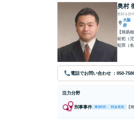
奥村 
奥村＆田
大阪
府
【簡易相
祉犯（児
犯罪（名
護士です
電話でお問い合わせ
注力分野
刑事事件
【
事例5件
料金表有
福
例
リ