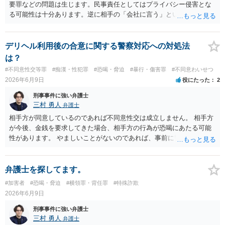
要罪などの問題は生じます。民事責任としてはプライバシー侵害とな
る可能性は十分あります。逆に相手の「会社に言う」という発言は脅
迫の可能性はあります。ただ、この種のトラブルでは警察は動かない
（双方の主張ともに取り合わない）でしょう。 返済がなされないので
あれば訴訟や支払督促など法的措置を取るべきというのが法律相談と
デリヘル利用後の合意に関する警察対応への対処法
しての模範解答となります。「親に言う」という行為が犯罪に該当し
は？
ないとしても、本件のように余計なトラブルを招き、相手が反発して
#不同意性交等罪
#痴漢・性犯罪
#恐喝・脅迫
#暴行・傷害罪
#不同意わいせつ
任意の返済が期待できなくなり、事情によっては不法行為を主張され
2026年6月9日
役にたった
2
て事実上相殺（減額）となってしまうリスクもあり、何の得にもなり
ません。
刑事事件に強い弁護士
三村 勇人
弁護士
相手方が同意しているのであれば不同意性交は成立しません。 相手方
が今後、金銭を要求してきた場合、相手方の行為が恐喝にあたる可能
性があります。 やましいことがないのであれば、事前に警察に相談す
るのも良いかと思われます。
弁護士を探してます。
#加害者
#恐喝・脅迫
#横領罪・背任罪
#特殊詐欺
2026年6月9日
刑事事件に強い弁護士
三村 勇人
弁護士