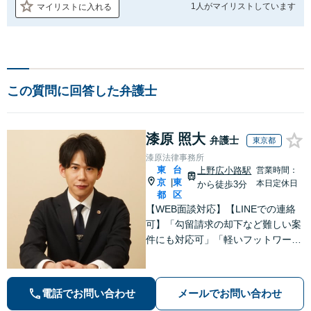
1人が
マイリストしています
マイリストに入れる
この質問に回答した弁護士
漆原 照大
弁護士
東京都
漆原法律事務所
東
台
上野広小路駅
営業時間：
京
東
|
本日定休日
から徒歩3分
都
区
【WEB面談対応】【LINEでの連絡
可】「勾留請求の却下など難しい案
件にも対応可」「軽いフットワーク
で接見へ駆けつける」「行政に勤め
ていた経験のある弁護士／許認可な
どの手続に精通」軽いフットワーク
電話でお問い合わせ
メールでお問い合わせ
で急なご依頼にも柔軟に対応【休