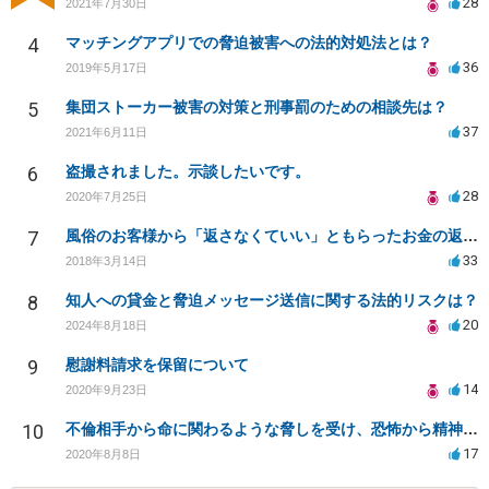
28
2021年7月30日
4
マッチングアプリでの脅迫被害への法的対処法とは？
36
2019年5月17日
5
集団ストーカー被害の対策と刑事罰のための相談先は？
37
2021年6月11日
6
盗撮されました。示談したいです。
28
2020年7月25日
7
風俗のお客様から「返さなくていい」ともらったお金の返済を強要されています
33
2018年3月14日
8
知人への貸金と脅迫メッセージ送信に関する法的リスクは？
20
2024年8月18日
9
慰謝料請求を保留について
14
2020年9月23日
10
不倫相手から命に関わるような脅しを受け、恐怖から精神的にまいっています。
17
2020年8月8日