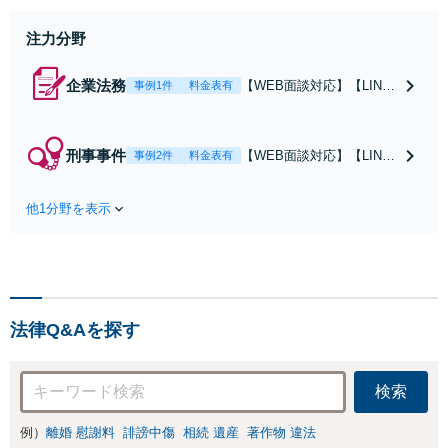
日・夜間相談可】
注力分野
企業法務
【WEB面談対応】【LINE
事例1件
料金表有
での連絡可】「行政に勤め
ていた経験のある弁護士／
許認可などの手続に精通」
刑事事件
【WEB面談対応】【LINE
事例2件
料金表有
軽いフットワークで急なご
での連絡可】「勾留請求の
依頼にも柔軟に対応「契約
却下実績有り」「軽いフッ
書作成・チェック、定款変
他1分野を表示
トワークで接見へ駆けつけ
更、NDA契約、従業員との
る」依頼者さまやご家族の
労働問題や事業譲渡」【休
不安な気持ちに寄り添い、
日・夜間相談可】
状況を自分のことのように
考えて真摯に向き合いま
す。【休日・夜間相談可】
法律Q&Aを探す
検索
例）
離婚 慰謝料
誹謗中傷
相続 遺産
著作物 違法