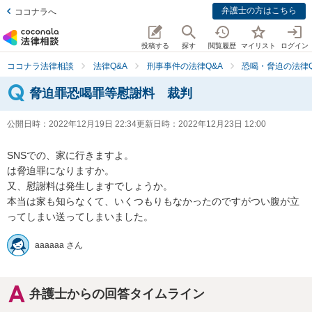
弁護士の方はこちら
ココナラへ
投稿する
探す
閲覧履歴
マイリスト
ログイン
ココナラ法律相談
法律Q&A
刑事事件の法律Q&A
恐喝・脅迫の法律Q
脅迫罪恐喝罪等慰謝料 裁判
公開日時：
2022年12月19日 22:34
更新日時：
2022年12月23日 12:00
SNSでの、家に行きますよ。

は脅迫罪になりますか。

又、慰謝料は発生しますでしょうか。

本当は家も知らなくて、いくつもりもなかったのですがつい腹が立
ってしまい送ってしまいました。
aaaaaa さん
弁護士からの回答タイムライン