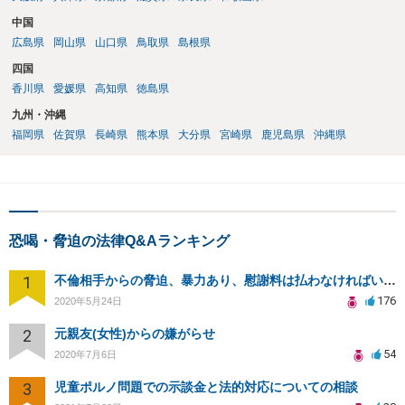
中国
広島県
岡山県
山口県
鳥取県
島根県
四国
香川県
愛媛県
高知県
徳島県
九州・沖縄
福岡県
佐賀県
長崎県
熊本県
大分県
宮崎県
鹿児島県
沖縄県
恐喝・脅迫の法律Q&Aランキング
1
不倫相手からの脅迫、暴力あり、慰謝料は払わなければいけませんか
176
2020年5月24日
2
元親友(女性)からの嫌がらせ
54
2020年7月6日
3
児童ポルノ問題での示談金と法的対応についての相談