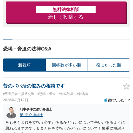
無料法律相談
新しく投稿する
恐喝・脅迫の法律Q&A
新着順
回答数が多い順
役にたった順
昔のパパ活の悩みの相談です
#児童買春・援助交際
#恐喝・脅迫
#特殊詐欺
#被害者
2026年7月12日
役にたった
2
刑事事件に強い弁護士
泉 亮介
弁護士
そもそも金銭を支払う必要があるかどうかについて争いがあるように
思われますので，５０万円を支払うかどうかについても慎重に検討さ