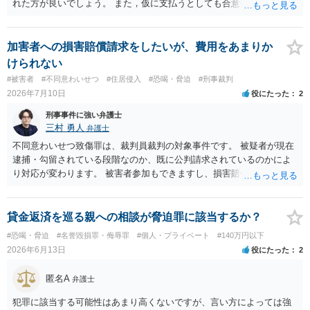
れた方が良いでしょう。 また，仮に支払うとしても合意書を交わし，
清算条項等を入れた上で，相手との関係をしっかりと断てるように書
面を作成したうえで支払いをする必要があるでしょう。 一度弁護士に
相談をされた方が良いかと思われます。
加害者への損害賠償請求をしたいが、費用をあまりか
けられない
#被害者
#不同意わいせつ
#住居侵入
#恐喝・脅迫
#刑事裁判
2026年7月10日
役にたった
2
刑事事件に強い弁護士
三村 勇人
弁護士
不同意わいせつ致傷罪は、裁判員裁判の対象事件です。 被疑者が現在
逮捕・勾留されている段階なのか、既に公判請求されているのかによ
り対応が変わります。 被害者参加もできますし、損害賠償命令制度も
刑事和解も活用できます。 私なら、被告人本人だけでなく、親族等の
第三者を保証人とする内容で債務名義を取得できるの、まずは刑事和
解を検討します。 弁護士に依頼せず、ご自身で手続きを進めることは
貸金返済を巡る親への相談が脅迫罪に該当するか？
できますが、経験上うまくいった例をみたことがありません。 弁護士
#恐喝・脅迫
#名誉毀損罪・侮辱罪
#個人・プライベート
#140万円以下
へご相談されることをお勧めはいたします。 ※余談ですが、被害者通
2026年6月13日
役にたった
2
知を依頼すると現在の検察庁での捜査進行や公判期日を知ることがで
きますので、送致後であれば検察庁に電話してみてください。
匿名A
弁護士
犯罪に該当する可能性はあまり高くないですが、言い方によっては強