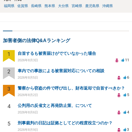
福岡県
佐賀県
長崎県
熊本県
大分県
宮崎県
鹿児島県
沖縄県
加害者側の法律Q&Aランキング
1
自首するも被害届けがでていなかった場合
11
2026年8月3日
2
車内での事故による被害届対応についての相談
6
2026年8月5日
3
警察から窃盗の件で呼び出し、財布返却で自首すべきか？
5
2026年8月2日
4
公判用の反省文と再発防止策、について
4
2026年8月6日
5
刑事裁判の日記は証拠としてどの程度役立つのか？
3
2026年8月9日