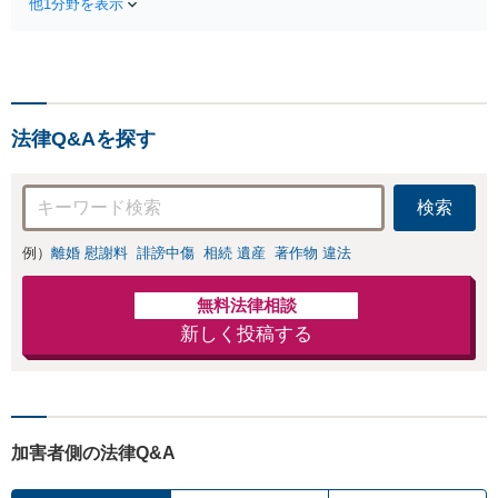
SEO対策詐
他1分野を表示
日/休日/夜間相
欺、物販コンサ
談可】アジア数
ル詐欺など詐欺
カ国の専門家と
返金交渉に強い
連携し、法務サ
弁護士が契約解
ービスだけでな
除、返金、回収
く会計、税務、
に尽力します。
法律Q&Aを探す
労務、登記など
幅広く対応しま
す。
検索
例）
離婚 慰謝料
誹謗中傷
相続 遺産
著作物 違法
無料法律相談
新しく投稿する
加害者側の法律Q&A