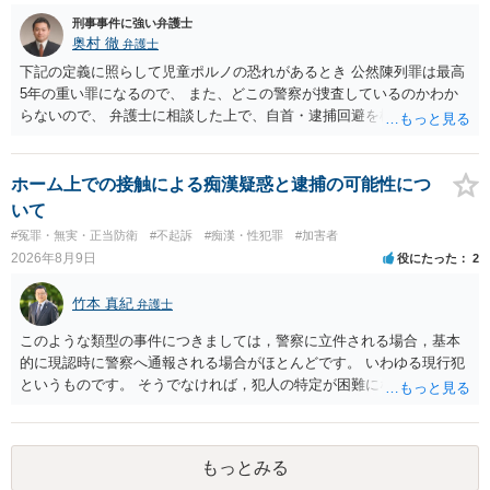
能性があります
刑事事件に強い弁護士
奥村 徹
弁護士
下記の定義に照らして児童ポルノの恐れがあるとき 公然陳列罪は最高
5年の重い罪になるので、 また、どこの警察が捜査しているのかわか
らないので、 弁護士に相談した上で、自首・逮捕回避を検討して下さ
い 三 衣服の全部又は一部を着けない児童の姿態であって、殊更に児
童の性的な部位（性器等若しくはその周辺部、臀でん部又は胸部をい
う。）が露出され又は強調されているものであり、かつ、性欲を興奮
ホーム上での接触による痴漢疑惑と逮捕の可能性につ
させ又は刺激するもの
いて
#冤罪・無実・正当防衛
#不起訴
#痴漢・性犯罪
#加害者
2026年8月9日
役にたった
2
竹本 真紀
弁護士
このような類型の事件につきましては，警察に立件される場合，基本
的に現認時に警察へ通報される場合がほとんどです。 いわゆる現行犯
というものです。 そうでなければ，犯人の特定が困難になってしまい
ます。 触ったかもしれないという方について，行為の判断がされる
（事件性）とともに，誰の行為かの判断がされる（犯人性）が必要な
のですが，現認時に警察が臨場できる場合以外は，基本的に犯人性を
もっとみる
特定することができません。もちろん，常習性が顕著で，既に前科を