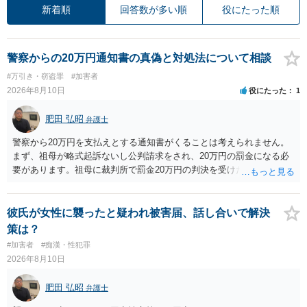
新着順
回答数が多い順
役にたった順
警察からの20万円通知書の真偽と対処法について相談
#万引き・窃盗罪
#加害者
2026年8月10日
役にたった
1
肥田 弘昭
弁護士
警察から20万円を支払えとする通知書がくることは考えられません。
まず、祖母が略式起訴ないし公判請求をされ、20万円の罰金になる必
要があります。祖母に裁判所で罰金20万円の判決を受けたかを確認し
てください。そして、罰金の支払いが未了であっても、罰金の徴収は
「検察庁」です。まずは振込はせずに、かかれている警察署にホーム
ページなどを別途調べて連絡することをお勧めします。ご参考にして
彼氏が女性に襲ったと疑われ被害届、話し合いで解決
ください。
策は？
#加害者
#痴漢・性犯罪
2026年8月10日
肥田 弘昭
弁護士