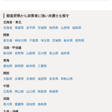
有していて警察に把握されていれば別ですが，そのような方は，この
ような場所に質問を掲げてくることはありません。心配・不安になる
ことはよくわかるのですが，心配・不安を感じている方は，警察に把
都道府県から加害者に強い弁護士を探す
握されていることがありませんので，犯人性が特定されることはあり
ません。したがって，自分が犯人であるとされることはないのです。
北海道・東北
ですから，相談者の場合は，大丈夫です。安心してください。それで
北海道
青森県
岩手県
宮城県
秋田県
山形県
福島県
は，①～③に答えます。 ①について 腕の動き，女性への向かい方をみ
関東
れば，酔っていて偶然の出来事か，意図的に偶然を装うように触った
東京都
神奈川県
千葉県
埼玉県
茨城県
栃木県
群馬県
のかは，わかります。触る瞬間ではなくて，触るまでの状況の方が重
要です。酔っていてふらついていたのであれば，そのときだけふらつ
北陸・甲信越
いているわけではありません。腕の振り方も，そのときだけ偶然大き
新潟県
長野県
山梨県
石川県
富山県
福井県
くなるわけではありません。ですから，本件では，意図的だと疑われ
東海
ることはないと思います。その雰囲気は，当たってしまった女性にも
伝わっていたのでしょう。ですから大丈夫です。なお，故意は，主観
愛知県
静岡県
岐阜県
三重県
面の話なので，防犯カメラの映像で決められることはありません。本
関西
人の話（故意を否認する話）が実際の状況と矛盾しないかだけの話で
大阪府
兵庫県
京都府
滋賀県
奈良県
和歌山県
す。 ②について 犯人性が特定できませんから，逮捕や呼出の可能性は
ないと思います。 ③について ②がないので，③はそもそもないことが
中国
前提なので，期間も考えなくて大丈夫です。 というわけで，本件は大
広島県
岡山県
山口県
鳥取県
島根県
丈夫ですから，今後，同じような不安に襲われることがないように気
四国
をつけてくださいね。それが一番大事です。
香川県
愛媛県
高知県
徳島県
九州・沖縄