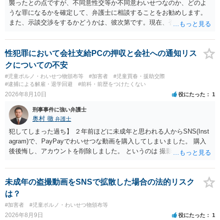
襲ったとの点ですが、不同意性交等か不同意わいせつなのか、どのよ
うな罪になるかを確定して、弁護士に相談することをお勧めします。
また、示談交渉をするかどうかは、彼次第です。現在、否認している
ので、示談交渉の前提がありません。否認しているのであれば、それ
を前提に捜査機関に対する弁護活動を弁護人を選任してすべきかと思
います。ご参考にしてください。
性犯罪において会社支給PCの押収と会社への通知リス
クについての不安
#児童ポルノ・わいせつ物頒布等
#加害者
#児童買春・援助交際
#逮捕による解雇・退学回避
#前科・前歴をつけたくない
2026年8月10日
役にたった
1
刑事事件に強い弁護士
奥村 徹
弁護士
犯してしまった過ち】 ２年前ほどに未成年と思われる人からSNS(Inst
agram)で、PayPayでわいせつな動画を購入してしまいました。 購入
後後悔し、アカウントを削除しました。 というのは 撮影済みなら児童
ポルノ所持罪とか要求行為（青少年条例違反） 注文後撮影なら製造
罪・性的姿態撮影罪 16歳未満だと、不同意わいせつ罪（176条3項）
等が検討されます。 罪名によって、会社PCの押収の可能性も変わって
未成年の盗撮動画をSNSで拡散した場合の法的リスク
くるでしょう。 一般論としては、 所持罪だけであれば、 弁護士に相
は？
談した上で、実際に使った端末を持って、警察相談に出向いておけば
#加害者
#児童ポルノ・わいせつ物頒布等
会社PCまでは押収されないと思います。 不同意わいせつ罪（176条3
2026年8月9日
役にたった
1
項）になると、 自首したとしても、自宅等の捜索差押等が行われる可