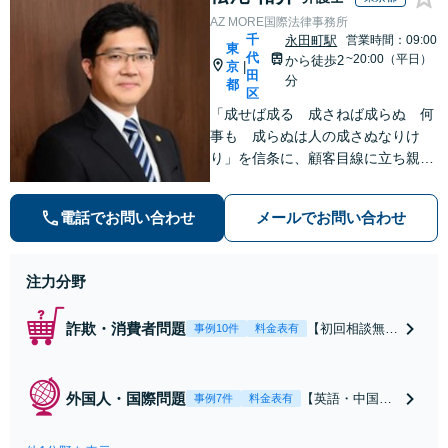
AZ MORE国際法律事務所
千
永田町駅
営業時間：09:00
東
代
~20:00（平日）
から徒歩2
京
|
田
分
都
区
「成せば成る 成さねば成らぬ 何
事も 成らぬは人の成さぬなりけ
り」を信条に、顧客目線に立ち親身
に皆様のご相談を承ります。弁護士
14年（海外勤務6年）の豊富な弁護
電話でお問い合わせ
メールでお問い合わせ
士経験、国際経験を活かし、解決へ
の道筋を示した上でスピーディーに
対応します。
注力分野
詐欺・消費者問題
【初回相談無
事例10件
料金表有
料】【弁護士歴
14年】【お客
様目線】豊富な
外国人・国際問題
【英語・中国語
事例7件
料金表有
経験を活かし、
対応可】【初回
情報商材詐欺、
相談無料】【当