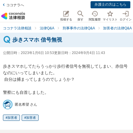
弁護士の方はこちら
ココナラへ
投稿する
探す
閲覧履歴
マイリスト
ログイン
ココナラ法律相談
法律Q&A
刑事事件の法律Q&A
加害者の法律Q&A
歩きスマホ 信号無視
公開日時：
2023年1月6日 10:53
更新日時：
2024年9月4日 11:43
歩きスマホしてたらうっかり歩行者信号を無視してしまい、赤信号
なのにいってしまいました。

 自分は捕まってしまうのでしょうか？

警察にも自首しました。
匿名希望 さん
加害者
加害者