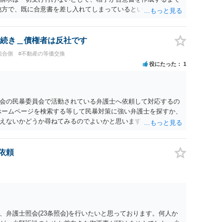
他方で、既に合意書を差し入れてしまっているということなの
したいというのであれば、できれば内容証明で先方の支払いの請求
で伝えたうえで、先に差し入れた合意書は撤回すると明確に示
続き＿債権者は反社です
組合側
#不動産の等価交換
役にたった
1
会の民暴委員会で活動されている弁護士へ依頼して対応するの
ホームページを検索する等して民暴対策に強い弁護士を探すか、
えないかどうか尋ねてみるのでよいかと思います。
依頼
弁護士照会(23条照会)を行いたいと思っております。何人か