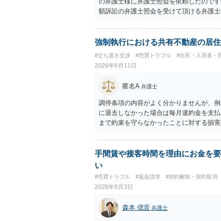
の弁護士様に弁護士照会を依頼したのです
額訴訟の弁護士照会を受けて頂ける弁護士
申し訳ありませんが、こちらの掲示板では
にお問い合わせください。 なお、ご承知
もので、２３条照会のみの依頼については
強制執行における共有不動産の居住
い。
#立ち退き交渉
#売買トラブル
#住民・入居者・
2026年6月11日
匿名A
弁護士
調停条項の内容がよく分かりませんが、例
に退去しなかった場合は毎月違約金を支払
まで約束を守らなかったことに対する損害
ばマンションを明け渡す必要はない」とい
執行が避けられない可能性は十分あるので
行の局面では関係がなく、調停成立の際に
手間賃や接客時間を理由にお金を要
う）。 離婚成立までの経緯が不明である
い
もベターな解決のために出来ることがある
#売買トラブル
#返金請求
#契約解除・契約取消
いた方がよい事案だと思います。
2026年6月3日
森本 偲音
弁護士