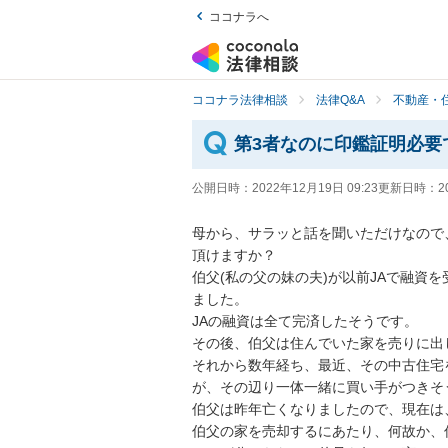
ココナラへ
ココナラ法律相談
法律Q&A
不動産・
第3者なのに印鑑証明必要
公開日時：
2022年12月19日 09:23
更新日時：
2
母から、サラッと話を聞いただけなので
頂けますか？

伯父(私の父の妹の夫)が以前JAで融資
ました。

JAの融資は全て完済したそうです。

その後、伯父は住んでいた家を売りに出
それから数年経ち、最近、その中古住宅
が、その辺り一体一緒に買い手がつきそ
伯父は昨年亡くなりましたので、現在は、
伯父の家を売却するにあたり、何故か、