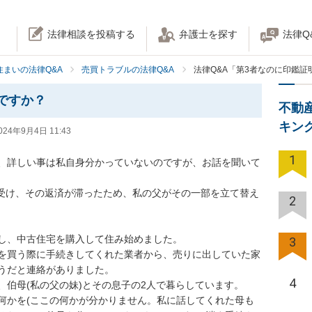
法律相談を投稿する
弁護士を探す
法律Q
住まいの法律Q&A
売買トラブルの法律Q&A
法律Q&A「第3者なのに印鑑証
ですか？
不動
キン
024年9月4日 11:43
1
、詳しい事は私自身分かっていないのですが、お話を聞いて
を受け、その返済が滞ったため、私の父がその一部を立て替え
2
し、中古住宅を購入して住み始めました。

3
を買う際に手続きしてくれた業者から、売りに出していた家
うだと連絡がありました。

4
伯母(私の父の妹)とその息子の2人で暮らしています。

何かを(ここの何かが分かりません。私に話してくれた母も