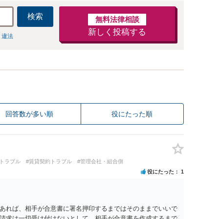
検索
無料法律相談
新しく投稿する
 違法
回答数が多い順
役にたった順
買トラブル
#賃貸契約トラブル
#管理会社・組合側
役にたった
1
のであれば、相手が合意書に署名押印するまではそのままでいいで
請求は一切受け付けないとして、相手が合意書を作成するまで