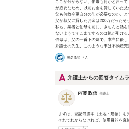
ここが分からない、伯母も何かと言って
が必要なため、以前お金を貸していた父
父も何故今更自分の印が必要なのか、と
父が叔父に貸したお金は200万だったそう
私も、業者と伯母を前に、きちんと話を
ないようでそこまでするのは気が引けるよ
伯母は、父の一番下の妹で、本当に優し
弁護士の先生、このような事は不動産売
匿名希望 さん
弁護士からの回答タイム
内藤 政信
弁護士
まずは、登記簿謄本（土地・建物）を見
それでわからなければ、使用目的を直