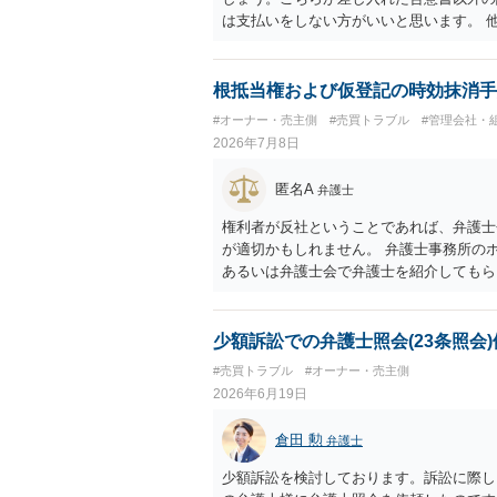
は支払いをしない方がいいと思います。 
で、もし11,000円の支払い合意も撤回
について一切応じるつもりがない旨を書面
す必要があります。
根抵当権および仮登記の時効抹消手
#オーナー・売主側
#売買トラブル
#管理会社・
2026年7月8日
匿名A
弁護士
権利者が反社ということであれば、弁護士
が適切かもしれません。 弁護士事務所の
あるいは弁護士会で弁護士を紹介してもら
少額訴訟での弁護士照会(23条照会)
#売買トラブル
#オーナー・売主側
2026年6月19日
倉田 勲
弁護士
少額訴訟を検討しております。訴訟に際し、