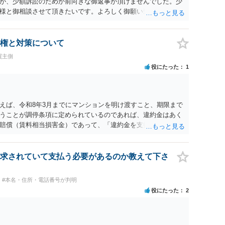
が、少額訴訟のためか前向きな御返事が頂けませんでした。少
様と御相談させて頂きたいです。よろしく御願い致します。 →
具体的事件の依頼のやり取りはできませんので、個別の弁護士
かもしれませんが、２３条照会は具体的事件の依頼を前提とした
弁護士は一般に受任することができませんのでご留意くださ
権と対策について
買主側
役にたった
1
えば、令和8年3月までにマンションを明け渡すこと、期限まで
うことが調停条項に定められているのであれば、違約金はあく
賠償（賃料相当損害金）であって、「違約金を支払いさえすれ
う解釈になるわけではありません。そのため、法律上は、強制
はないかと思います（引越費用の問題等は、少なくとも強制執
明渡しの条件等をしっかり煮詰めておくべきだった話でしょ
求されていて支払う必要があるのか教えて下さ
ため、そもそも希望する解決を図ることができるのか、今からで
のかについて、公開の場よりも、弁護士へ直接相談していただ
#本名・住所・電話番号が判明
役にたった
2