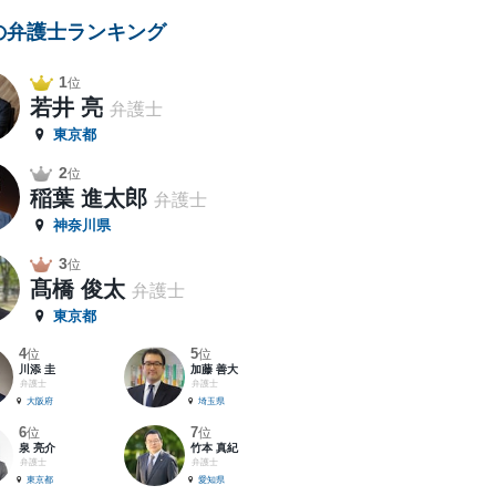
の弁護士ランキング
1
位
若井 亮
弁護士
東京都
2
位
稲葉 進太郎
弁護士
神奈川県
3
位
髙橋 俊太
弁護士
東京都
4
5
位
位
川添 圭
加藤 善大
弁護士
弁護士
大阪府
埼玉県
6
7
位
位
泉 亮介
竹本 真紀
弁護士
弁護士
東京都
愛知県