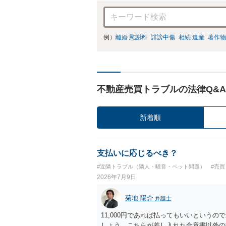
例）
離婚 慰謝料
誹謗中傷
相続 遺産
著作物
不動産売買トラブルの法律Q&A
新着順
支払いに応じるべき？
#近隣トラブル（隣人・騒音・ペット問題）
#売
2026年7月9日
菊地 陽介
弁護士
11,000円であれば払ってもいいという
しょう。こちらが差し入れた合意書以外の