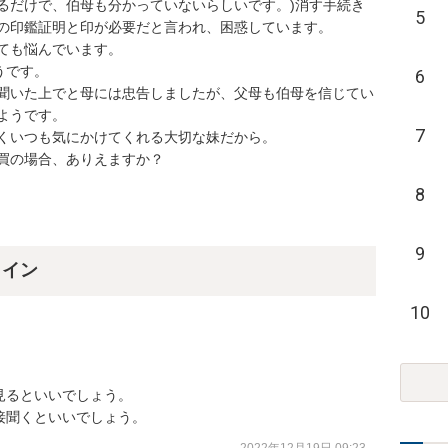
るだけで、伯母も分かっていないらしいです。)消す手続き
5
の印鑑証明と印が必要だと言われ、困惑しています。

ても悩んでいます。

です。

6
聞いた上でと母には忠告しましたが、父母も伯母を信じてい
うです。

7
くいつも気にかけてくれる大切な妹だから。

買の場合、ありえますか？
8
9
ライン
10
るといいでしょう。

接聞くといいでしょう。