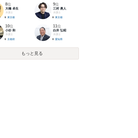
8
9
位
位
大橋 卓生
三村 勇人
弁護士
弁護士
東京都
東京都
10
11
位
位
小杉 和
白井 弘昭
弁護士
弁護士
京都府
愛知県
もっと見る