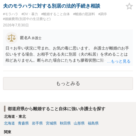
夫のモラハラに対する別居の法的手続き相談
#モラハラ
#DV・暴力
#離婚すること自体
#離婚の慰謝料
#調停
#婚姻費用(別居中の生活費など)
2026年7月30日
匿名A
弁護士
日々お辛い状況に苛まれ、お気の毒に思います。 弁護士が離婚のお手
伝いをする場合、お相手である夫に別居（夫の転居）を求めることは
殆どありません。断られた場合にたちまち膠着状態に陥ってしまうの
と、同居中の依頼者ご本人をますます窮地に陥らせてしまう可能性が
高いためです。 実務的には、ご相談者さまが転居する形で離婚協議等
を進める選択を採らざるを得ないことが圧倒的多数です。
もっとみる
都道府県から離婚すること自体に強い弁護士を探す
北海道・東北
北海道
青森県
岩手県
宮城県
秋田県
山形県
福島県
関東