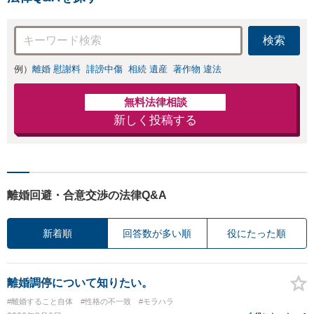
検索
例）
離婚 慰謝料
誹謗中傷
相続 遺産
著作物 違法
無料法律相談
新しく投稿する
離婚回避・合意交渉の法律Q&A
新着順
回答数が多い順
役にたった順
離婚調停について知りたい。
#離婚すること自体
#性格の不一致
#モラハラ