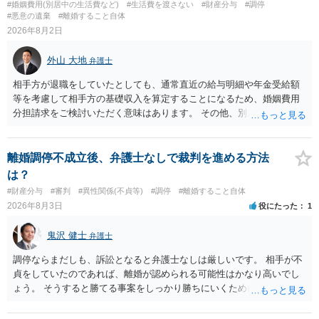
#婚姻費用(別居中の生活費など)
#生活費を渡さない
#財産分与
#調停
#悪意の遺棄
#離婚すること自体
2026年8月2日
外山 大地
弁護士
相手方が退職をしていたとしても、通常直近の給与明細や年金受給額
等を考慮して相手方の基礎収入を算定することになるため、婚姻費用
分担請求をご検討いただく意味はあります。 その他、別居の経緯、質
問者様の年収、監護されているお子様がいるかといった事情をふまえ
て、ご検討いただくのが良いかと思います。
離婚調停不成立後、弁護士なしで裁判を進める方法
は？
#財産分与
#審判
#異性関係(不貞等)
#調停
#離婚すること自体
2026年8月3日
役にたった
1
鬼沢 健士
弁護士
調停ならまだしも、訴訟となると弁護士なしは厳しいです。 相手が不
貞をしていたのであれば、離婚が認められる可能性はかなり高いでし
ょう。 そうすると勝てる事案をしっかり勝ちにいくためにも弁護士委
任を強くおすすめします。