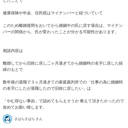
したことで

健康保険や年金、住民税はマイナンバーと紐づいていて 

このため離婚後間をおいてから婚姻中の氏に戻す場合は、マイナン
バーの関係から、氏が変わったことが分かる可能性があります。 

相談内容は

離婚してから旧姓に戻し二ヶ月過ぎてから婚姻時の名字に戻した経
緯のもとで

数年後の退職で３ヶ月過ぎての家庭裁判所での「仕事の為に婚姻時
の名字にしたが退職したので旧姓に戻したい」は 

「やむ得ない事由」で認めてもらえそうか 教えて頂きたかったので 
改めてお願い致します。
さはらさはら さん