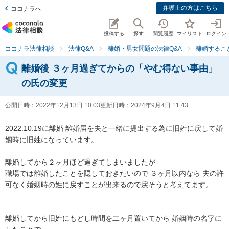
弁護士の方はこちら
ココナラへ
投稿する
探す
閲覧履歴
マイリスト
ログイン
ココナラ法律相談
法律Q&A
離婚・男女問題の法律Q&A
離婚するこ
離婚後 ３ヶ月過ぎてからの「やむ得ない事由」
の氏の変更
公開日時：
2022年12月13日 10:03
更新日時：
2024年9月4日 11:43
2022.10.19に離婚 離婚届を夫と一緒に提出する為に旧姓に戻して婚
姻時に旧姓になっています。 

離婚してから２ヶ月ほど過ぎてしまいましたが

職場では離婚したことを隠しておきたいので ３ヶ月以内なら 夫の許
可なく婚姻時の姓に戻すことが出来るので戻そうと考えてます。

離婚してから旧姓にもどし時間を二ヶ月置いてから 婚姻時の名字に