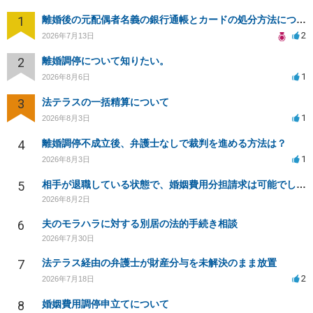
1
離婚後の元配偶者名義の銀行通帳とカードの処分方法について
2
2026年7月13日
2
離婚調停について知りたい。
1
2026年8月6日
3
法テラスの一括精算について
1
2026年8月3日
4
離婚調停不成立後、弁護士なしで裁判を進める方法は？
1
2026年8月3日
5
相手が退職している状態で、婚姻費用分担請求は可能でしょうか？
2026年8月2日
6
夫のモラハラに対する別居の法的手続き相談
2026年7月30日
7
法テラス経由の弁護士が財産分与を未解決のまま放置
2
2026年7月18日
8
婚姻費用調停申立てについて