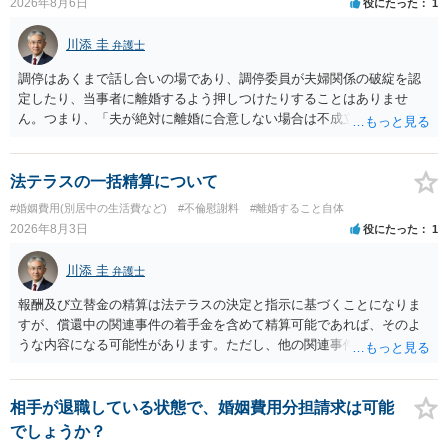
2026年8月6日
役にたった
1
川添 圭
弁護士
調停はあくまで話し合いの場であり、調停委員が夫婦関係の破綻を認
定したり、当事者に離婚するよう押しつけたりすることはありませ
ん。つまり、「夫が絶対に離婚に合意しない場合は不成立になり」、
離婚訴訟を提起して離婚を命じる判決を得て確定しなければ離婚はで
きません。 調停段階での離婚成立を希望するなら、夫が離婚に前向き
になるような条件提示をする等、模索するほかありません（極端な話
法テラスの一括精算について
をいえば、夫から「この条件なら離婚してもよい」として提示された
#婚姻費用(別居中の生活費など)
#不倫慰謝料
#離婚すること自体
条件を全部丸呑みする、という方法しかないかもしれません）。た
2026年8月3日
役にたった
1
だ、離婚訴訟をしたくないという考えを見透かされてしまうと、逆に
足下を見られてしまいますので、注意する必要があります。 夫が離婚
川添 圭
弁護士
に抵抗する可能性が高いのであれば、むしろ淡々と調停不成立にして
離婚訴訟で離婚原因を主張し、判決へ持っていく方が近道であること
報酬及び立替金の精算は法テラスの決定と指示に基づくことになりま
も少なくありません。見通し等を含め、弁護士へ相談・依頼した方が
すが、償還中の関連事件の着手金を含めて精算可能であれば、そのよ
よいと思います。
うな内容になる可能性があります。ただし、他の関連事件でも相手方
から金銭を取得できる場合には個別に考える場合もあります。個別事
情によって対応が違いますので、法テラスへお尋ねいただいた方が確
実です。
相手が退職している状態で、婚姻費用分担請求は可能
でしょうか？